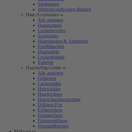
Stielkämme
Wildschweinborsten-Bürsten
Haar-Accessoires
Alle anzeigen
Haargummis
Lockenwickler
Scrunchies
Haarspangen & -klammern
Sprühflaschen
Haarnadeln
Lockenbänder
Zubehör
Haarstyling-Geräte
Alle anzeigen
Glätteisen
Lockenstäbe
Heizwickler
Haartrockner
Haarschneidemaschine
Diffusor-Fön
Effilierschere
Friseurschere
Friseurumhänge
Warmluftbürsten
Make-up