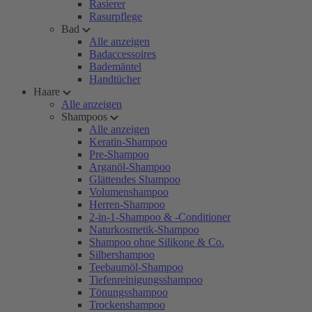
Rasierer
Rasurpflege
Bad
Alle anzeigen
Badaccessoires
Bademäntel
Handtücher
Haare
Alle anzeigen
Shampoos
Alle anzeigen
Keratin-Shampoo
Pre-Shampoo
Arganöl-Shampoo
Glättendes Shampoo
Volumenshampoo
Herren-Shampoo
2-in-1-Shampoo & -Conditioner
Naturkosmetik-Shampoo
Shampoo ohne Silikone & Co.
Silbershampoo
Teebaumöl-Shampoo
Tiefenreinigungsshampoo
Tönungsshampoo
Trockenshampoo