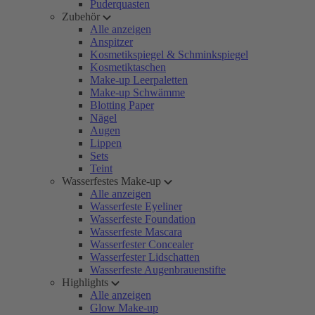
Puderquasten
Zubehör
Alle anzeigen
Anspitzer
Kosmetikspiegel & Schminkspiegel
Kosmetiktaschen
Make-up Leerpaletten
Make-up Schwämme
Blotting Paper
Nägel
Augen
Lippen
Sets
Teint
Wasserfestes Make-up
Alle anzeigen
Wasserfeste Eyeliner
Wasserfeste Foundation
Wasserfeste Mascara
Wasserfester Concealer
Wasserfester Lidschatten
Wasserfeste Augenbrauenstifte
Highlights
Alle anzeigen
Glow Make-up