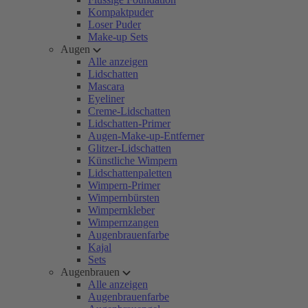
Kompaktpuder
Loser Puder
Make-up Sets
Augen
Alle anzeigen
Lidschatten
Mascara
Eyeliner
Creme-Lidschatten
Lidschatten-Primer
Augen-Make-up-Entferner
Glitzer-Lidschatten
Künstliche Wimpern
Lidschattenpaletten
Wimpern-Primer
Wimpernbürsten
Wimpernkleber
Wimpernzangen
Augenbrauenfarbe
Kajal
Sets
Augenbrauen
Alle anzeigen
Augenbrauenfarbe