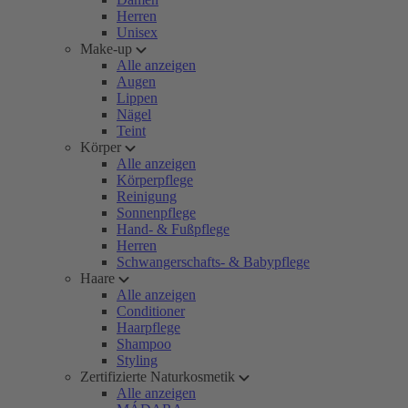
Herren
Unisex
Make-up
Alle anzeigen
Augen
Lippen
Nägel
Teint
Körper
Alle anzeigen
Körperpflege
Reinigung
Sonnenpflege
Hand- & Fußpflege
Herren
Schwangerschafts- & Babypflege
Haare
Alle anzeigen
Conditioner
Haarpflege
Shampoo
Styling
Zertifizierte Naturkosmetik
Alle anzeigen