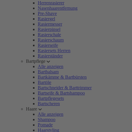
Herrenrasierer
Nasenhaarentfernung
Pre-Shave
Rasiergel
Rasiermesser
Rasierpinsel
Rasierschale
Rasierschaum
Rasierseife
Rasiersets Herren
Rasierständer
Bartpflege
Alle anzeigen
Bartbalsam
Bartkämme & Bartbürsten
Bartöle
Bartschneider & Barttrimmer
Bartseife & Bartshampoo
Bartpflegesets
Bartscheren
Haare
Alle anzeigen
Shampoo
Pomade
Haarstyling