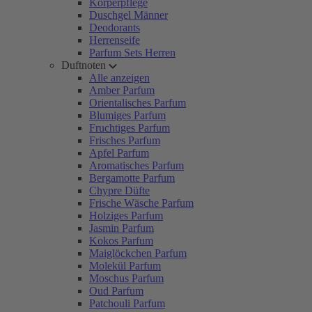
Körperpflege
Duschgel Männer
Deodorants
Herrenseife
Parfum Sets Herren
Duftnoten
Alle anzeigen
Amber Parfum
Orientalisches Parfum
Blumiges Parfum
Fruchtiges Parfum
Frisches Parfum
Apfel Parfum
Aromatisches Parfum
Bergamotte Parfum
Chypre Düfte
Frische Wäsche Parfum
Holziges Parfum
Jasmin Parfum
Kokos Parfum
Maiglöckchen Parfum
Molekül Parfum
Moschus Parfum
Oud Parfum
Patchouli Parfum