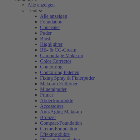
Alle anzeigen
Teint
Alle anzeigen
Foundation
Concealer
Puder
Blush
Highlighter
BB- & CC-Cream
Camouflage Make-up
Color Corrector
Contouring
Contouring Paletten
Fixing Spray & Fixierpuder
Make-up Entferner
Mineralpuder
Primer
Abdeckprodukte
Accessoires
Anti-Aging Make-up
Bronzer
Compact-Foundation
Creme-Foundation
Effektprodukte
Flüssige Foundation