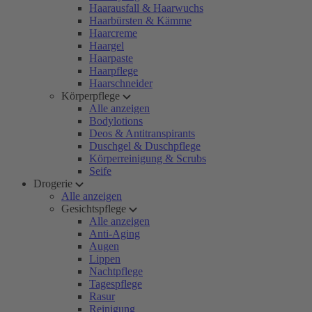
Haarausfall & Haarwuchs
Haarbürsten & Kämme
Haarcreme
Haargel
Haarpaste
Haarpflege
Haarschneider
Körperpflege
Alle anzeigen
Bodylotions
Deos & Antitranspirants
Duschgel & Duschpflege
Körperreinigung & Scrubs
Seife
Drogerie
Alle anzeigen
Gesichtspflege
Alle anzeigen
Anti-Aging
Augen
Lippen
Nachtpflege
Tagespflege
Rasur
Reinigung