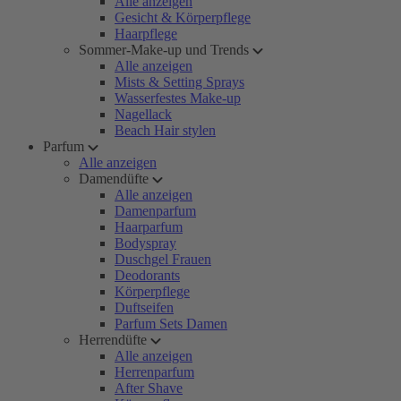
Alle anzeigen
Gesicht & Körperpflege
Haarpflege
Sommer-Make-up und Trends
Alle anzeigen
Mists & Setting Sprays
Wasserfestes Make-up
Nagellack
Beach Hair stylen
Parfum
Alle anzeigen
Damendüfte
Alle anzeigen
Damenparfum
Haarparfum
Bodyspray
Duschgel Frauen
Deodorants
Körperpflege
Duftseifen
Parfum Sets Damen
Herrendüfte
Alle anzeigen
Herrenparfum
After Shave