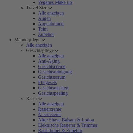
Veganes Make-up
Travel Size
Alle anzeigen
Augen
Augenbrauen
Teint
Zubehör
Männerpflege
Alle anzeigen
Gesichtspflege
Alle anzeigen
Anti-Aging
Gesichtscreme
Gesichtsreinigung
Gesichtsserum
Pflegesets
Gesichtsmasken
Gesichtspeeling
Rasur
Alle anzeigen
Rasiercreme
Nassrasierer
After Shave Balsam & Lotion
Elektrische Rasierer & Trimmer
Rasierhobel & Zubehör