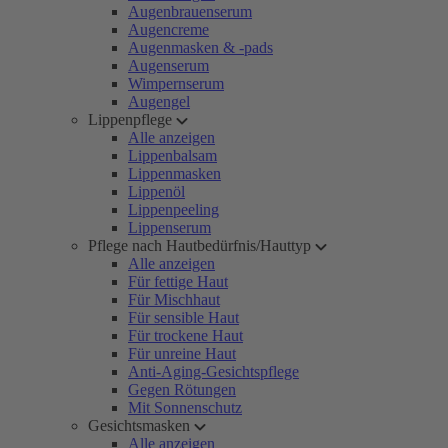
Augenbrauenserum
Augencreme
Augenmasken & -pads
Augenserum
Wimpernserum
Augengel
Lippenpflege
Alle anzeigen
Lippenbalsam
Lippenmasken
Lippenöl
Lippenpeeling
Lippenserum
Pflege nach Hautbedürfnis/Hauttyp
Alle anzeigen
Für fettige Haut
Für Mischhaut
Für sensible Haut
Für trockene Haut
Für unreine Haut
Anti-Aging-Gesichtspflege
Gegen Rötungen
Mit Sonnenschutz
Gesichtsmasken
Alle anzeigen