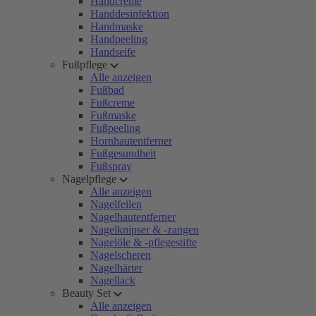
Handcreme
Handdesinfektion
Handmaske
Handpeeling
Handseife
Fußpflege
Alle anzeigen
Fußbad
Fußcreme
Fußmaske
Fußpeeling
Hornhautentferner
Fußgesundheit
Fußspray
Nagelpflege
Alle anzeigen
Nagelfeilen
Nagelhautentferner
Nagelknipser & -zangen
Nagelöle & -pflegestifte
Nagelscheren
Nagelhärter
Nagellack
Beauty Set
Alle anzeigen