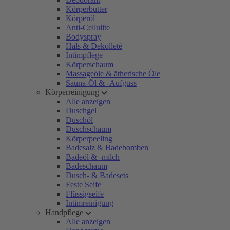
Körperbutter
Körperöl
Anti-Cellulite
Bodyspray
Hals & Dekolleté
Intimpflege
Körperschaum
Massageöle & ätherische Öle
Sauna-Öl & -Aufguss
Körperreinigung
Alle anzeigen
Duschgel
Duschöl
Duschschaum
Körperpeeling
Badesalz & Badebomben
Badeöl & -milch
Badeschaum
Dusch- & Badesets
Feste Seife
Flüssigseife
Intimreinigung
Handpflege
Alle anzeigen