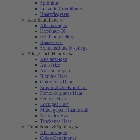
Sprühkur
Leave-in Conditioner
Haarpflegesets
Kopfhautpflege
Alle anzeigen
Kopfhaut-Öl
Kopfhautpeeling
Haarwasser
Sonnenschutz & -pflege
Pflege nach Haartyp
Alle anzeigen
Anti-Frizz
Anti-Schuppen
Blondes Haar
Coloriertes Haar
Empfindliche Kopfhaut
Feines & glattes Haar
Fettiges Haar
Lockiges Haar
Mittel gegen Haarausfall
Normales Haar
Trockenes Haar
Conditioner & Spülung
Alle anzeigen
Color-Conditioner