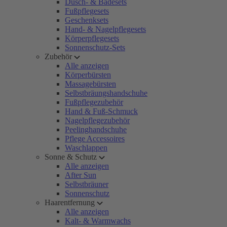
Dusch- & Badesets
Fußpflegesets
Geschenksets
Hand- & Nagelpflegesets
Körperpflegesets
Sonnenschutz-Sets
Zubehör
Alle anzeigen
Körperbürsten
Massagebürsten
Selbstbräungshandschuhe
Fußpflegezubehör
Hand & Fuß-Schmuck
Nagelpflegezubehör
Peelinghandschuhe
Pflege Accessoires
Waschlappen
Sonne & Schutz
Alle anzeigen
After Sun
Selbstbräuner
Sonnenschutz
Haarentfernung
Alle anzeigen
Kalt- & Warmwachs