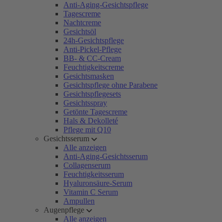
Anti-Aging-Gesichtspflege
Tagescreme
Nachtcreme
Gesichtsöl
24h-Gesichtspflege
Anti-Pickel-Pflege
BB- & CC-Cream
Feuchtigkeitscreme
Gesichtsmasken
Gesichtspflege ohne Parabene
Gesichtspflegesets
Gesichtsspray
Getönte Tagescreme
Hals & Dekolleté
Pflege mit Q10
Gesichtsserum
Alle anzeigen
Anti-Aging-Gesichtsserum
Collagenserum
Feuchtigkeitsserum
Hyaluronsäure-Serum
Vitamin C Serum
Ampullen
Augenpflege
Alle anzeigen