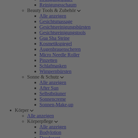
Reinigungsschaum
Beauty Tools & Zubehör
Alle anzeigen
Gesichtsmassage
Gesichtsreinigungsbürsten
Gesichtsreinigungstools
Gua Sha Steine
Kosmetikspiegel
Augenbrauenscheren
Micro Needle Roller
Pinzetten
Schlafmasken
Wimpernbürsten
Sonne & Schutz
Alle anzeigen
After Sun
Selbstbräuner
Sonnencreme
Sonnen-Make-up
Körper
Alle anzeigen
Körperpflege
Alle anzeigen
Bodylotion
Deodorant