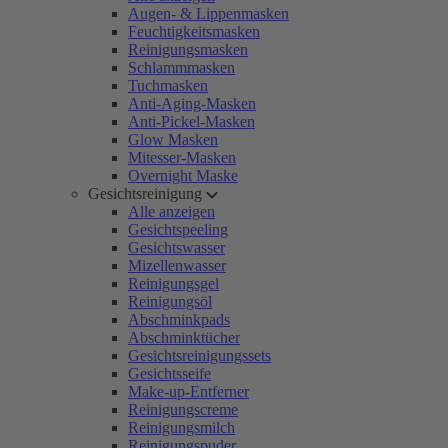
Augen- & Lippenmasken
Feuchtigkeitsmasken
Reinigungsmasken
Schlammmasken
Tuchmasken
Anti-Aging-Masken
Anti-Pickel-Masken
Glow Masken
Mitesser-Masken
Overnight Maske
Gesichtsreinigung
Alle anzeigen
Gesichtspeeling
Gesichtswasser
Mizellenwasser
Reinigungsgel
Reinigungsöl
Abschminkpads
Abschminktücher
Gesichtsreinigungssets
Gesichtsseife
Make-up-Entferner
Reinigungscreme
Reinigungsmilch
Reinigungspuder