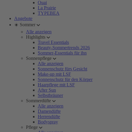
Ouai
La Prairie
TYPEBEA
Angebote
☀️ Sommer
Alle anzeigen
Highlights
Travel Essentials
Beauty-Sommertrends 2026
Sommer-Essentials für ihn
Sonnenpflege
Alle anzeigen
Sonnenschutz fürs Gesicht
Make-up mit LSF
Sonnenschutz für den Körper
Haarpflege mit LSF
After Sun
Selbstbräuner
Sommerdüfte
Alle anzeigen
Damendüfte
Herrendüfte
Bodyspray
Pflege