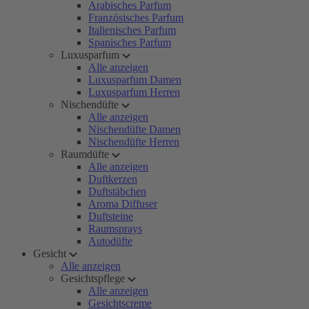
Arabisches Parfum
Französisches Parfum
Italienisches Parfum
Spanisches Parfum
Luxusparfum
Alle anzeigen
Luxusparfum Damen
Luxusparfum Herren
Nischendüfte
Alle anzeigen
Nischendüfte Damen
Nischendüfte Herren
Raumdüfte
Alle anzeigen
Duftkerzen
Duftstäbchen
Aroma Diffuser
Duftsteine
Raumsprays
Autodüfte
Gesicht
Alle anzeigen
Gesichtspflege
Alle anzeigen
Gesichtscreme