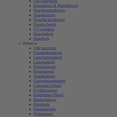
Gel Nagellack
Kunstnägel & Nageldesign
Nagelhautentferner
Nagelknipser
Nagellackentferner
Nagelscheren
UV-Lampen
Nagelpflege
Nagelsets
Pinsel
Alle anzeigen
Foundationpinsel
Lidschattenpinsel
Lippenpinsel
Pinselreiniger
Rougepinsel
Applikatoren
Augenbrauenpinsel
Concealer-Pinsel
Eyelinerpinsel
Highlighter-Pinsel
Maskenpinsel
Pinselsets
Pinseltaschen
Puderpinsel