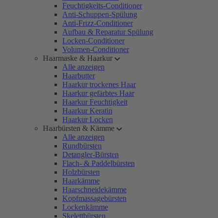
Feuchtigkeits-Conditioner
Anti-Schuppen-Spülung
Anti-Frizz-Conditioner
Aufbau & Reparatur Spülung
Locken-Conditioner
Volumen-Conditioner
Haarmaske & Haarkur
Alle anzeigen
Haarbutter
Haarkur trockenes Haar
Haarkur gefärbtes Haar
Haarkur Feuchtigkeit
Haarkur Keratin
Haarkur Locken
Haarbürsten & Kämme
Alle anzeigen
Rundbürsten
Detangler-Bürsten
Flach- & Paddelbürsten
Holzbürsten
Haarkämme
Haarschneidekämme
Kopfmassagebürsten
Lockenkämme
Skelettbürsten