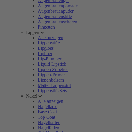
Augenbrauengel
Augenbrauenpomade
Augenbrauenpuder
Augenbrauenstifte
Augenbrauenscheren
Pinzetten
Lippen
Alle anzeigen
Lippenstifte
Lipgloss
Lipliner
Lip-Plumper
Liquid Lipstick
Lippen Zubehör
Lippen-Primer
Lippenbalsam
Matter Lippenstift
Lippenstift-Sets
Nägel
Alle anzeigen
Nagellack
Base Coat
Top Coat
Nagelhärter
Nagelfeilen