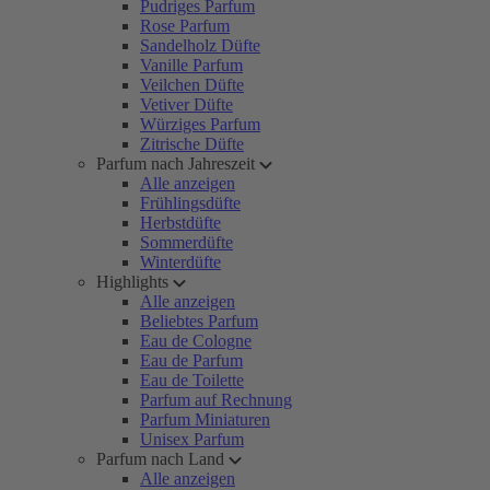
Pudriges Parfum
Rose Parfum
Sandelholz Düfte
Vanille Parfum
Veilchen Düfte
Vetiver Düfte
Würziges Parfum
Zitrische Düfte
Parfum nach Jahreszeit
Alle anzeigen
Frühlingsdüfte
Herbstdüfte
Sommerdüfte
Winterdüfte
Highlights
Alle anzeigen
Beliebtes Parfum
Eau de Cologne
Eau de Parfum
Eau de Toilette
Parfum auf Rechnung
Parfum Miniaturen
Unisex Parfum
Parfum nach Land
Alle anzeigen