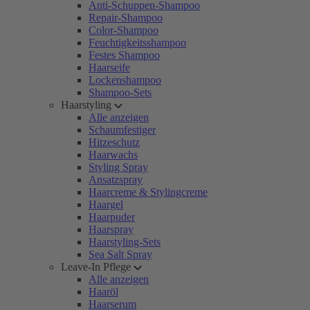
Anti-Schuppen-Shampoo
Repair-Shampoo
Color-Shampoo
Feuchtigkeitsshampoo
Festes Shampoo
Haarseife
Lockenshampoo
Shampoo-Sets
Haarstyling
Alle anzeigen
Schaumfestiger
Hitzeschutz
Haarwachs
Styling Spray
Ansatzspray
Haarcreme & Stylingcreme
Haargel
Haarpuder
Haarspray
Haarstyling-Sets
Sea Salt Spray
Leave-In Pflege
Alle anzeigen
Haaröl
Haarserum