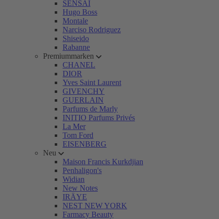
SENSAI
Hugo Boss
Montale
Narciso Rodriguez
Shiseido
Rabanne
Premiummarken
CHANEL
DIOR
Yves Saint Laurent
GIVENCHY
GUERLAIN
Parfums de Marly
INITIO Parfums Privés
La Mer
Tom Ford
EISENBERG
Neu
Maison Francis Kurkdjian
Penhaligon's
Widian
New Notes
IRÄYE
NEST NEW YORK
Farmacy Beauty