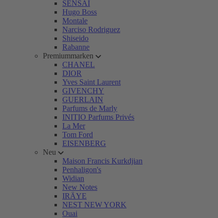
SENSAI
Hugo Boss
Montale
Narciso Rodriguez
Shiseido
Rabanne
Premiummarken
CHANEL
DIOR
Yves Saint Laurent
GIVENCHY
GUERLAIN
Parfums de Marly
INITIO Parfums Privés
La Mer
Tom Ford
EISENBERG
Neu
Maison Francis Kurkdjian
Penhaligon's
Widian
New Notes
IRÄYE
NEST NEW YORK
Ouai