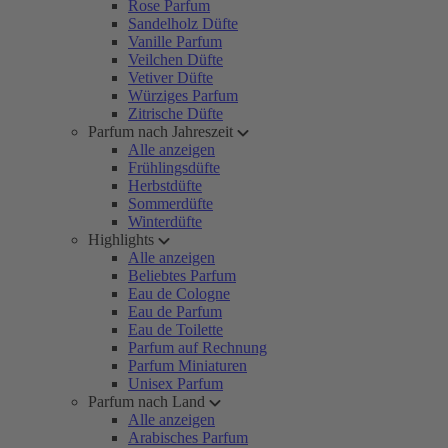
Rose Parfum
Sandelholz Düfte
Vanille Parfum
Veilchen Düfte
Vetiver Düfte
Würziges Parfum
Zitrische Düfte
Parfum nach Jahreszeit
Alle anzeigen
Frühlingsdüfte
Herbstdüfte
Sommerdüfte
Winterdüfte
Highlights
Alle anzeigen
Beliebtes Parfum
Eau de Cologne
Eau de Parfum
Eau de Toilette
Parfum auf Rechnung
Parfum Miniaturen
Unisex Parfum
Parfum nach Land
Alle anzeigen
Arabisches Parfum