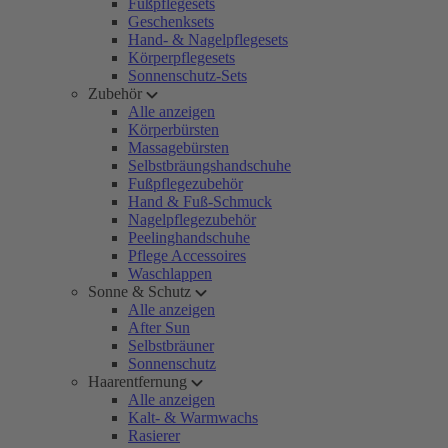
Fußpflegesets
Geschenksets
Hand- & Nagelpflegesets
Körperpflegesets
Sonnenschutz-Sets
Zubehör
Alle anzeigen
Körperbürsten
Massagebürsten
Selbstbräungshandschuhe
Fußpflegezubehör
Hand & Fuß-Schmuck
Nagelpflegezubehör
Peelinghandschuhe
Pflege Accessoires
Waschlappen
Sonne & Schutz
Alle anzeigen
After Sun
Selbstbräuner
Sonnenschutz
Haarentfernung
Alle anzeigen
Kalt- & Warmwachs
Rasierer