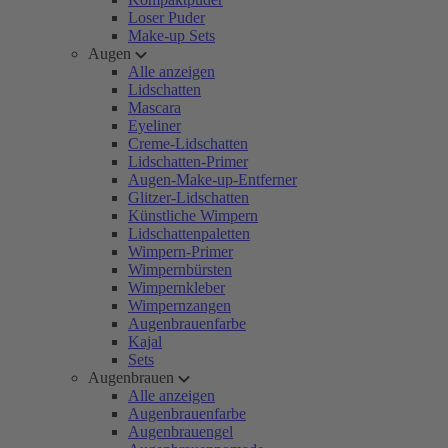
Loser Puder
Make-up Sets
Augen
Alle anzeigen
Lidschatten
Mascara
Eyeliner
Creme-Lidschatten
Lidschatten-Primer
Augen-Make-up-Entferner
Glitzer-Lidschatten
Künstliche Wimpern
Lidschattenpaletten
Wimpern-Primer
Wimpernbürsten
Wimpernkleber
Wimpernzangen
Augenbrauenfarbe
Kajal
Sets
Augenbrauen
Alle anzeigen
Augenbrauenfarbe
Augenbrauengel