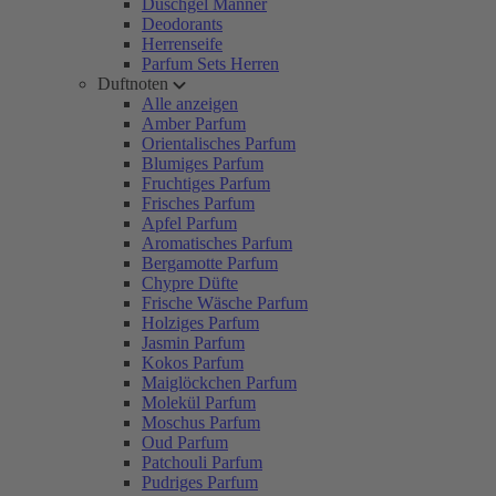
Duschgel Männer
Deodorants
Herrenseife
Parfum Sets Herren
Duftnoten
Alle anzeigen
Amber Parfum
Orientalisches Parfum
Blumiges Parfum
Fruchtiges Parfum
Frisches Parfum
Apfel Parfum
Aromatisches Parfum
Bergamotte Parfum
Chypre Düfte
Frische Wäsche Parfum
Holziges Parfum
Jasmin Parfum
Kokos Parfum
Maiglöckchen Parfum
Molekül Parfum
Moschus Parfum
Oud Parfum
Patchouli Parfum
Pudriges Parfum