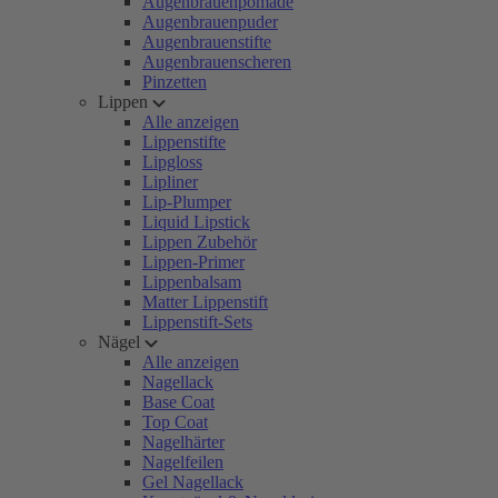
Augenbrauenpomade
Augenbrauenpuder
Augenbrauenstifte
Augenbrauenscheren
Pinzetten
Lippen
Alle anzeigen
Lippenstifte
Lipgloss
Lipliner
Lip-Plumper
Liquid Lipstick
Lippen Zubehör
Lippen-Primer
Lippenbalsam
Matter Lippenstift
Lippenstift-Sets
Nägel
Alle anzeigen
Nagellack
Base Coat
Top Coat
Nagelhärter
Nagelfeilen
Gel Nagellack