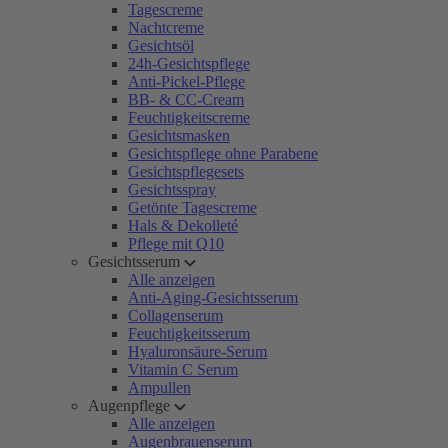
Tagescreme
Nachtcreme
Gesichtsöl
24h-Gesichtspflege
Anti-Pickel-Pflege
BB- & CC-Cream
Feuchtigkeitscreme
Gesichtsmasken
Gesichtspflege ohne Parabene
Gesichtspflegesets
Gesichtsspray
Getönte Tagescreme
Hals & Dekolleté
Pflege mit Q10
Gesichtsserum
Alle anzeigen
Anti-Aging-Gesichtsserum
Collagenserum
Feuchtigkeitsserum
Hyaluronsäure-Serum
Vitamin C Serum
Ampullen
Augenpflege
Alle anzeigen
Augenbrauenserum