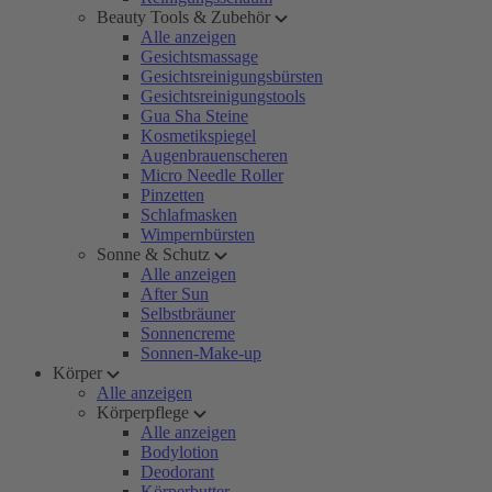
Beauty Tools & Zubehör
Alle anzeigen
Gesichtsmassage
Gesichtsreinigungsbürsten
Gesichtsreinigungstools
Gua Sha Steine
Kosmetikspiegel
Augenbrauenscheren
Micro Needle Roller
Pinzetten
Schlafmasken
Wimpernbürsten
Sonne & Schutz
Alle anzeigen
After Sun
Selbstbräuner
Sonnencreme
Sonnen-Make-up
Körper
Alle anzeigen
Körperpflege
Alle anzeigen
Bodylotion
Deodorant
Körperbutter