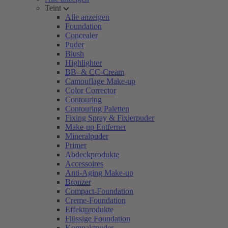
Teint
Alle anzeigen
Foundation
Concealer
Puder
Blush
Highlighter
BB- & CC-Cream
Camouflage Make-up
Color Corrector
Contouring
Contouring Paletten
Fixing Spray & Fixierpuder
Make-up Entferner
Mineralpuder
Primer
Abdeckprodukte
Accessoires
Anti-Aging Make-up
Bronzer
Compact-Foundation
Creme-Foundation
Effektprodukte
Flüssige Foundation
Kompaktpuder