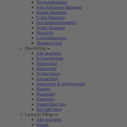
Trockenshampoo
Anti-Schuppen-Shampoo
Repair-Shampoo
Color-Shampoo
Feuchtigkeitsshampoo
Festes Shampoo
Haarseife
Lockenshampoo
Shampoo-Sets
Haarstyling
Alle anzeigen
Schaumfestiger
Hitzeschutz
Haarwachs
Styling Spray
Ansatzspray
Haarcreme & Stylingcreme
Haargel
Haarpuder
Haarspray
Haarstyling-Sets
Sea Salt Spray
Leave-In Pflege
Alle anzeigen
Haaröl