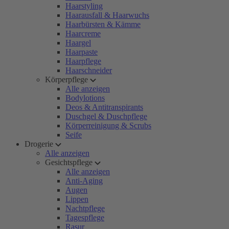
Haarstyling
Haarausfall & Haarwuchs
Haarbürsten & Kämme
Haarcreme
Haargel
Haarpaste
Haarpflege
Haarschneider
Körperpflege
Alle anzeigen
Bodylotions
Deos & Antitranspirants
Duschgel & Duschpflege
Körperreinigung & Scrubs
Seife
Drogerie
Alle anzeigen
Gesichtspflege
Alle anzeigen
Anti-Aging
Augen
Lippen
Nachtpflege
Tagespflege
Rasur