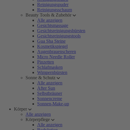
Reinigungspuder
Reinigungsschaum
Beauty Tools & Zubehör
Alle anzeigen
Gesichtsmassage
Gesichtsreinigungsbürsten
Gesichtsreinigungstools
Gua Sha Steine
Kosmetikspiegel
Augenbrauenscheren
Micro Needle Roller
Pinzetten
Schlafmasken
Wimpernbürsten
Sonne & Schutz
Alle anzeigen
After Sun
Selbstbräuner
Sonnencreme
Sonnen-Make-up
Körper
Alle anzeigen
Körperpflege
Alle anzeigen
Bodylotion