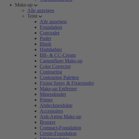
Make-up
Alle anzeigen
Teint
Alle anzeigen
Foundation
Concealer
Puder
Blush
Highlighter
BB- & CC-Cream
Camouflage Make-up
Color Corrector
Contouring
Contouring Paletten
Fixing Spray & Fixierpuder
Make-up Entferner
Mineralpuder
Primer
Abdeckprodukte
Accessoires
Anti-Aging Make-up
Bronzer
Compact-Foundation
Creme-Foundation
Effektprodukte