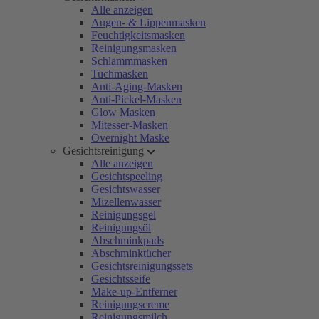
Alle anzeigen
Augen- & Lippenmasken
Feuchtigkeitsmasken
Reinigungsmasken
Schlammmasken
Tuchmasken
Anti-Aging-Masken
Anti-Pickel-Masken
Glow Masken
Mitesser-Masken
Overnight Maske
Gesichtsreinigung
Alle anzeigen
Gesichtspeeling
Gesichtswasser
Mizellenwasser
Reinigungsgel
Reinigungsöl
Abschminkpads
Abschminktücher
Gesichtsreinigungssets
Gesichtsseife
Make-up-Entferner
Reinigungscreme
Reinigungsmilch