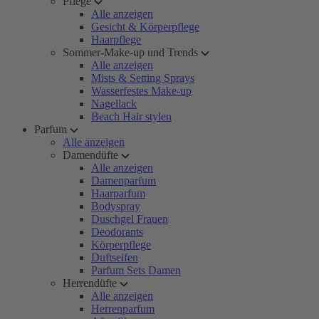
Pflege
Alle anzeigen
Gesicht & Körperpflege
Haarpflege
Sommer-Make-up und Trends
Alle anzeigen
Mists & Setting Sprays
Wasserfestes Make-up
Nagellack
Beach Hair stylen
Parfum
Alle anzeigen
Damendüfte
Alle anzeigen
Damenparfum
Haarparfum
Bodyspray
Duschgel Frauen
Deodorants
Körperpflege
Duftseifen
Parfum Sets Damen
Herrendüfte
Alle anzeigen
Herrenparfum