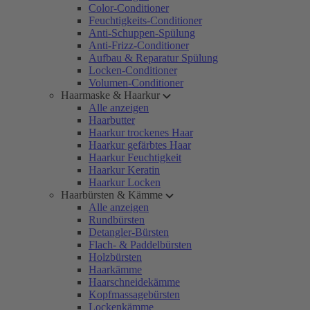
Color-Conditioner
Feuchtigkeits-Conditioner
Anti-Schuppen-Spülung
Anti-Frizz-Conditioner
Aufbau & Reparatur Spülung
Locken-Conditioner
Volumen-Conditioner
Haarmaske & Haarkur
Alle anzeigen
Haarbutter
Haarkur trockenes Haar
Haarkur gefärbtes Haar
Haarkur Feuchtigkeit
Haarkur Keratin
Haarkur Locken
Haarbürsten & Kämme
Alle anzeigen
Rundbürsten
Detangler-Bürsten
Flach- & Paddelbürsten
Holzbürsten
Haarkämme
Haarschneidekämme
Kopfmassagebürsten
Lockenkämme