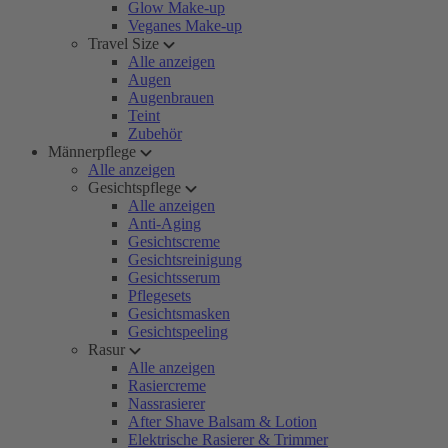
Glow Make-up
Veganes Make-up
Travel Size
Alle anzeigen
Augen
Augenbrauen
Teint
Zubehör
Männerpflege
Alle anzeigen
Gesichtspflege
Alle anzeigen
Anti-Aging
Gesichtscreme
Gesichtsreinigung
Gesichtsserum
Pflegesets
Gesichtsmasken
Gesichtspeeling
Rasur
Alle anzeigen
Rasiercreme
Nassrasierer
After Shave Balsam & Lotion
Elektrische Rasierer & Trimmer