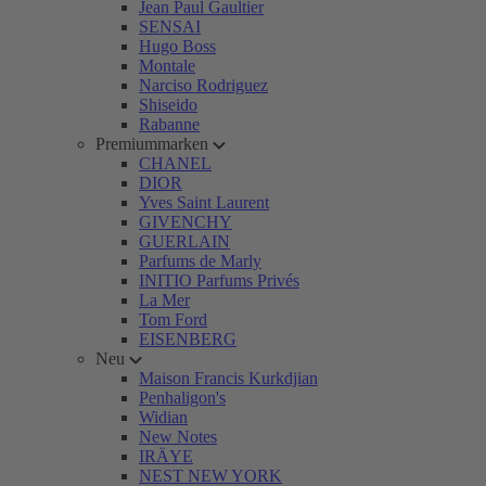
Jean Paul Gaultier
SENSAI
Hugo Boss
Montale
Narciso Rodriguez
Shiseido
Rabanne
Premiummarken
CHANEL
DIOR
Yves Saint Laurent
GIVENCHY
GUERLAIN
Parfums de Marly
INITIO Parfums Privés
La Mer
Tom Ford
EISENBERG
Neu
Maison Francis Kurkdjian
Penhaligon's
Widian
New Notes
IRÄYE
NEST NEW YORK