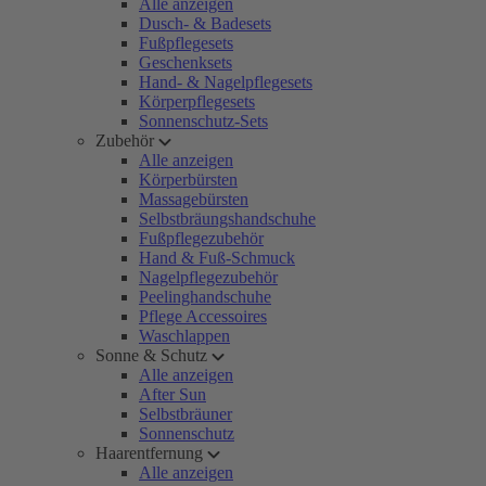
Alle anzeigen
Dusch- & Badesets
Fußpflegesets
Geschenksets
Hand- & Nagelpflegesets
Körperpflegesets
Sonnenschutz-Sets
Zubehör
Alle anzeigen
Körperbürsten
Massagebürsten
Selbstbräungshandschuhe
Fußpflegezubehör
Hand & Fuß-Schmuck
Nagelpflegezubehör
Peelinghandschuhe
Pflege Accessoires
Waschlappen
Sonne & Schutz
Alle anzeigen
After Sun
Selbstbräuner
Sonnenschutz
Haarentfernung
Alle anzeigen