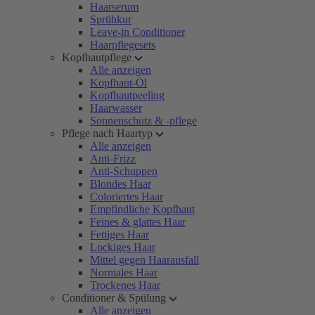
Haarserum
Sprühkur
Leave-in Conditioner
Haarpflegesets
Kopfhautpflege
Alle anzeigen
Kopfhaut-Öl
Kopfhautpeeling
Haarwasser
Sonnenschutz & -pflege
Pflege nach Haartyp
Alle anzeigen
Anti-Frizz
Anti-Schuppen
Blondes Haar
Coloriertes Haar
Empfindliche Kopfhaut
Feines & glattes Haar
Fettiges Haar
Lockiges Haar
Mittel gegen Haarausfall
Normales Haar
Trockenes Haar
Conditioner & Spülung
Alle anzeigen