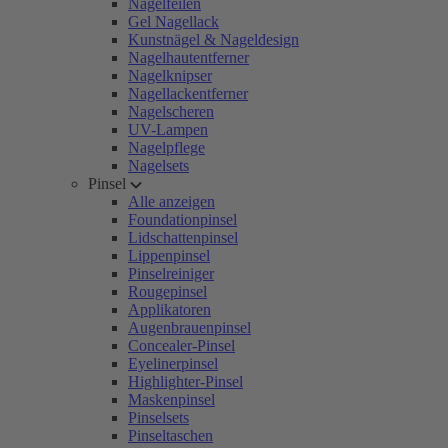
Nagelfeilen
Gel Nagellack
Kunstnägel & Nageldesign
Nagelhautentferner
Nagelknipser
Nagellackentferner
Nagelscheren
UV-Lampen
Nagelpflege
Nagelsets
Pinsel
Alle anzeigen
Foundationpinsel
Lidschattenpinsel
Lippenpinsel
Pinselreiniger
Rougepinsel
Applikatoren
Augenbrauenpinsel
Concealer-Pinsel
Eyelinerpinsel
Highlighter-Pinsel
Maskenpinsel
Pinselsets
Pinseltaschen