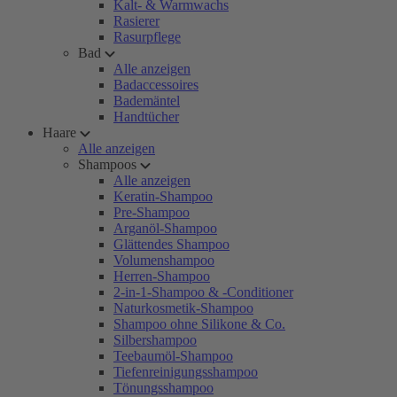
Kalt- & Warmwachs
Rasierer
Rasurpflege
Bad
Alle anzeigen
Badaccessoires
Bademäntel
Handtücher
Haare
Alle anzeigen
Shampoos
Alle anzeigen
Keratin-Shampoo
Pre-Shampoo
Arganöl-Shampoo
Glättendes Shampoo
Volumenshampoo
Herren-Shampoo
2-in-1-Shampoo & -Conditioner
Naturkosmetik-Shampoo
Shampoo ohne Silikone & Co.
Silbershampoo
Teebaumöl-Shampoo
Tiefenreinigungsshampoo
Tönungsshampoo