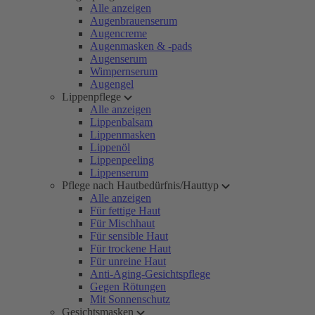
Alle anzeigen
Augenbrauenserum
Augencreme
Augenmasken & -pads
Augenserum
Wimpernserum
Augengel
Lippenpflege
Alle anzeigen
Lippenbalsam
Lippenmasken
Lippenöl
Lippenpeeling
Lippenserum
Pflege nach Hautbedürfnis/Hauttyp
Alle anzeigen
Für fettige Haut
Für Mischhaut
Für sensible Haut
Für trockene Haut
Für unreine Haut
Anti-Aging-Gesichtspflege
Gegen Rötungen
Mit Sonnenschutz
Gesichtsmasken