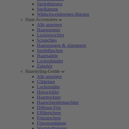
Skelettbürsten
Stielkämme
Wildschweinborsten-Bürsten
Haar-Accessoires
Alle anzeigen
Haargummis
Lockenwickler
Scrunchies
Haarspangen & -klammern
Sprühflaschen
Haarnadeln
Lockenbänder
Zubehör
Haarstyling-Geräte
Alle anzeigen
Glätteisen
Lockenstäbe
Heizwickler
Haartrockner
Haarschneidemaschine
Diffusor-Fön
Effilierschere
Friseurschere
Friseurumhänge
Warmluftbürsten