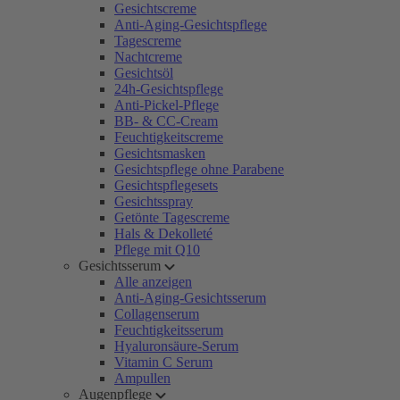
Gesichtscreme
Anti-Aging-Gesichtspflege
Tagescreme
Nachtcreme
Gesichtsöl
24h-Gesichtspflege
Anti-Pickel-Pflege
BB- & CC-Cream
Feuchtigkeitscreme
Gesichtsmasken
Gesichtspflege ohne Parabene
Gesichtspflegesets
Gesichtsspray
Getönte Tagescreme
Hals & Dekolleté
Pflege mit Q10
Gesichtsserum
Alle anzeigen
Anti-Aging-Gesichtsserum
Collagenserum
Feuchtigkeitsserum
Hyaluronsäure-Serum
Vitamin C Serum
Ampullen
Augenpflege