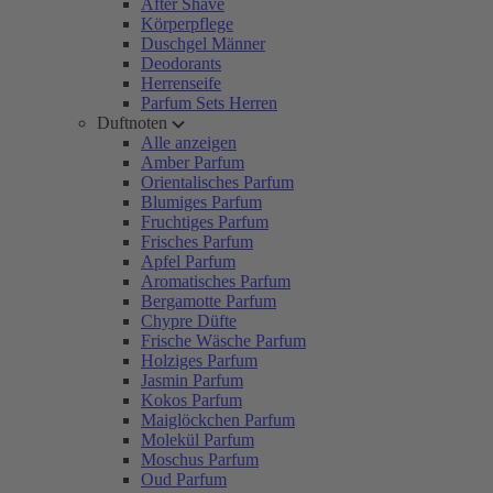
After Shave
Körperpflege
Duschgel Männer
Deodorants
Herrenseife
Parfum Sets Herren
Duftnoten
Alle anzeigen
Amber Parfum
Orientalisches Parfum
Blumiges Parfum
Fruchtiges Parfum
Frisches Parfum
Apfel Parfum
Aromatisches Parfum
Bergamotte Parfum
Chypre Düfte
Frische Wäsche Parfum
Holziges Parfum
Jasmin Parfum
Kokos Parfum
Maiglöckchen Parfum
Molekül Parfum
Moschus Parfum
Oud Parfum