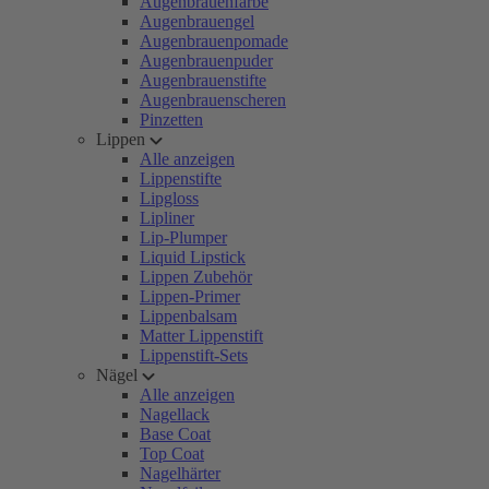
Augenbrauenfarbe
Augenbrauengel
Augenbrauenpomade
Augenbrauenpuder
Augenbrauenstifte
Augenbrauenscheren
Pinzetten
Lippen
Alle anzeigen
Lippenstifte
Lipgloss
Lipliner
Lip-Plumper
Liquid Lipstick
Lippen Zubehör
Lippen-Primer
Lippenbalsam
Matter Lippenstift
Lippenstift-Sets
Nägel
Alle anzeigen
Nagellack
Base Coat
Top Coat
Nagelhärter