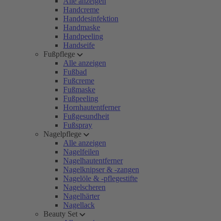
Alle anzeigen
Handcreme
Handdesinfektion
Handmaske
Handpeeling
Handseife
Fußpflege
Alle anzeigen
Fußbad
Fußcreme
Fußmaske
Fußpeeling
Hornhautentferner
Fußgesundheit
Fußspray
Nagelpflege
Alle anzeigen
Nagelfeilen
Nagelhautentferner
Nagelknipser & -zangen
Nagelöle & -pflegestifte
Nagelscheren
Nagelhärter
Nagellack
Beauty Set