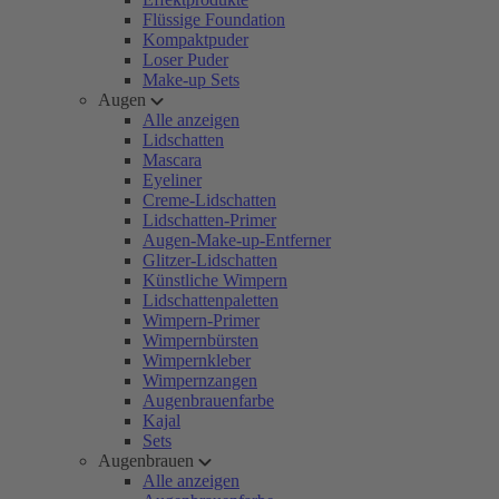
Flüssige Foundation
Kompaktpuder
Loser Puder
Make-up Sets
Augen
Alle anzeigen
Lidschatten
Mascara
Eyeliner
Creme-Lidschatten
Lidschatten-Primer
Augen-Make-up-Entferner
Glitzer-Lidschatten
Künstliche Wimpern
Lidschattenpaletten
Wimpern-Primer
Wimpernbürsten
Wimpernkleber
Wimpernzangen
Augenbrauenfarbe
Kajal
Sets
Augenbrauen
Alle anzeigen