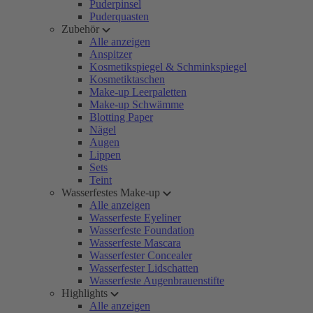
Puderpinsel
Puderquasten
Zubehör
Alle anzeigen
Anspitzer
Kosmetikspiegel & Schminkspiegel
Kosmetiktaschen
Make-up Leerpaletten
Make-up Schwämme
Blotting Paper
Nägel
Augen
Lippen
Sets
Teint
Wasserfestes Make-up
Alle anzeigen
Wasserfeste Eyeliner
Wasserfeste Foundation
Wasserfeste Mascara
Wasserfester Concealer
Wasserfester Lidschatten
Wasserfeste Augenbrauenstifte
Highlights
Alle anzeigen