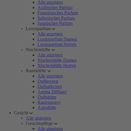
Alle anzeigen
Arabisches Parfum
Französisches Parfum
Italienisches Parfum
Spanisches Parfum
Luxusparfum
Alle anzeigen
Luxusparfum Damen
Luxusparfum Herren
Nischendüfte
Alle anzeigen
Nischendüfte Damen
Nischendüfte Herren
Raumdüfte
Alle anzeigen
Duftkerzen
Duftstäbchen
Aroma Diffuser
Duftsteine
Raumsprays
Autodüfte
Gesicht
Alle anzeigen
Gesichtspflege
Alle anzeigen