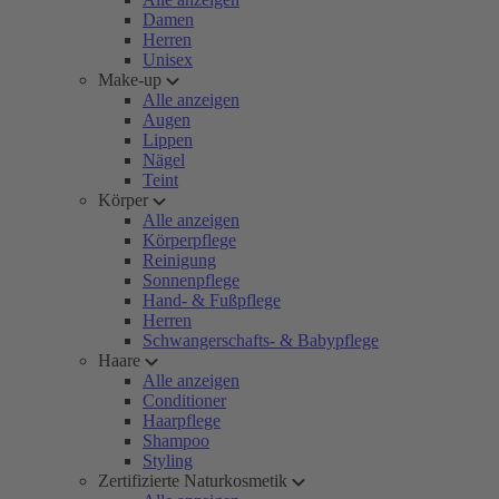
Damen
Herren
Unisex
Make-up
Alle anzeigen
Augen
Lippen
Nägel
Teint
Körper
Alle anzeigen
Körperpflege
Reinigung
Sonnenpflege
Hand- & Fußpflege
Herren
Schwangerschafts- & Babypflege
Haare
Alle anzeigen
Conditioner
Haarpflege
Shampoo
Styling
Zertifizierte Naturkosmetik