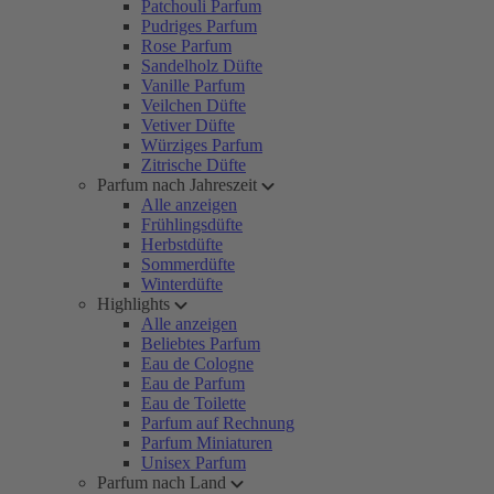
Patchouli Parfum
Pudriges Parfum
Rose Parfum
Sandelholz Düfte
Vanille Parfum
Veilchen Düfte
Vetiver Düfte
Würziges Parfum
Zitrische Düfte
Parfum nach Jahreszeit
Alle anzeigen
Frühlingsdüfte
Herbstdüfte
Sommerdüfte
Winterdüfte
Highlights
Alle anzeigen
Beliebtes Parfum
Eau de Cologne
Eau de Parfum
Eau de Toilette
Parfum auf Rechnung
Parfum Miniaturen
Unisex Parfum
Parfum nach Land