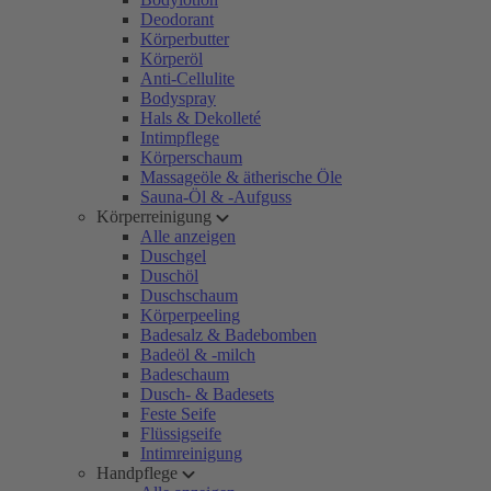
Deodorant
Körperbutter
Körperöl
Anti-Cellulite
Bodyspray
Hals & Dekolleté
Intimpflege
Körperschaum
Massageöle & ätherische Öle
Sauna-Öl & -Aufguss
Körperreinigung
Alle anzeigen
Duschgel
Duschöl
Duschschaum
Körperpeeling
Badesalz & Badebomben
Badeöl & -milch
Badeschaum
Dusch- & Badesets
Feste Seife
Flüssigseife
Intimreinigung
Handpflege