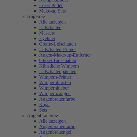
Loser Puder
Make-up Sets
Augen
Alle anzeigen
Lidschatten
Mascara
Eyeliner
Creme-Lidschatten
Lidschatten-Primer
Augen-Make-up-Entferner
Glitzer-Lidschatten
Künstliche Wimpern
Lidschattenpaletten
Wimpern-Primer
Wimpernbürsten
Wimpernkleber
Wimpernzangen
Augenbrauenfarbe
Kajal
Sets
Augenbrauen
Alle anzeigen
Augenbrauenfarbe
Augenbrauengel