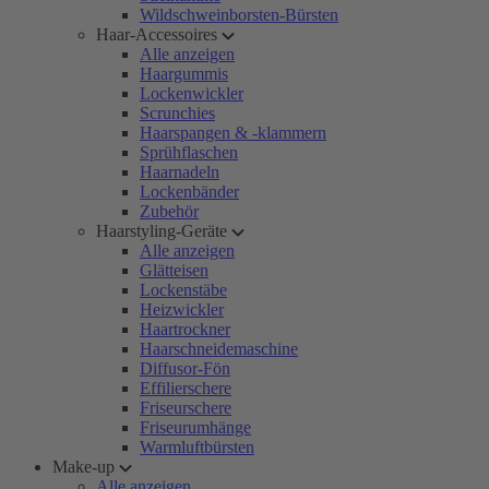
Wildschweinborsten-Bürsten
Haar-Accessoires
Alle anzeigen
Haargummis
Lockenwickler
Scrunchies
Haarspangen & -klammern
Sprühflaschen
Haarnadeln
Lockenbänder
Zubehör
Haarstyling-Geräte
Alle anzeigen
Glätteisen
Lockenstäbe
Heizwickler
Haartrockner
Haarschneidemaschine
Diffusor-Fön
Effilierschere
Friseurschere
Friseurumhänge
Warmluftbürsten
Make-up
Alle anzeigen