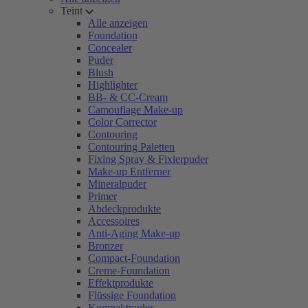
Teint
Alle anzeigen
Foundation
Concealer
Puder
Blush
Highlighter
BB- & CC-Cream
Camouflage Make-up
Color Corrector
Contouring
Contouring Paletten
Fixing Spray & Fixierpuder
Make-up Entferner
Mineralpuder
Primer
Abdeckprodukte
Accessoires
Anti-Aging Make-up
Bronzer
Compact-Foundation
Creme-Foundation
Effektprodukte
Flüssige Foundation
Kompaktpuder