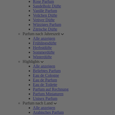
Rose Parfum
Sandelholz Düfte
Vanille Parfum
Veilchen Düfte
Vetiver Düfte
Würziges Parfum
Zitrische Düfte
Parfum nach Jahreszeit
Alle anzeigen
Frühlingsdüfte
Herbstdüfte
Sommerdüfte
Winterdüfte
Highlights
Alle anzeigen
Beliebtes Parfum
Eau de Cologne
Eau de Parfum
Eau de Toilette
Parfum auf Rechnung
Parfum Miniaturen
Unisex Parfum
Parfum nach Land
Alle anzeigen
Arabisches Parfum