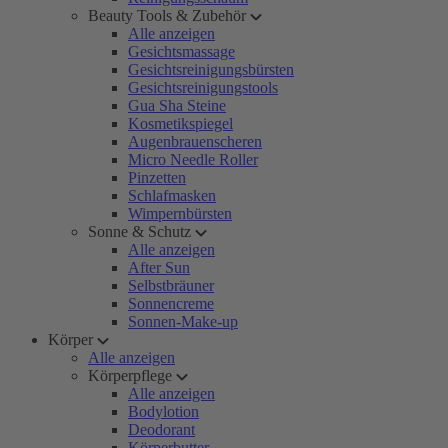
Beauty Tools & Zubehör
Alle anzeigen
Gesichtsmassage
Gesichtsreinigungsbürsten
Gesichtsreinigungstools
Gua Sha Steine
Kosmetikspiegel
Augenbrauenscheren
Micro Needle Roller
Pinzetten
Schlafmasken
Wimpernbürsten
Sonne & Schutz
Alle anzeigen
After Sun
Selbstbräuner
Sonnencreme
Sonnen-Make-up
Körper
Alle anzeigen
Körperpflege
Alle anzeigen
Bodylotion
Deodorant
Körperbutter