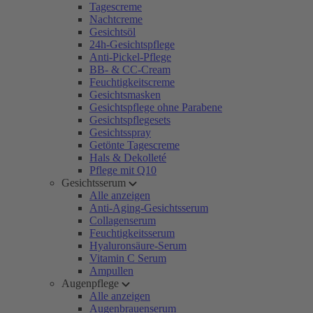
Tagescreme
Nachtcreme
Gesichtsöl
24h-Gesichtspflege
Anti-Pickel-Pflege
BB- & CC-Cream
Feuchtigkeitscreme
Gesichtsmasken
Gesichtspflege ohne Parabene
Gesichtspflegesets
Gesichtsspray
Getönte Tagescreme
Hals & Dekolleté
Pflege mit Q10
Gesichtsserum
Alle anzeigen
Anti-Aging-Gesichtsserum
Collagenserum
Feuchtigkeitsserum
Hyaluronsäure-Serum
Vitamin C Serum
Ampullen
Augenpflege
Alle anzeigen
Augenbrauenserum