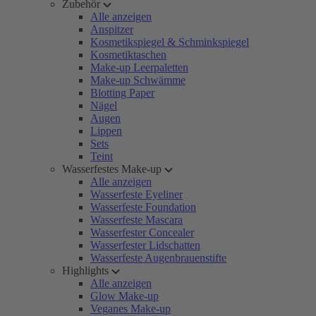
Zubehör
Alle anzeigen
Anspitzer
Kosmetikspiegel & Schminkspiegel
Kosmetiktaschen
Make-up Leerpaletten
Make-up Schwämme
Blotting Paper
Nägel
Augen
Lippen
Sets
Teint
Wasserfestes Make-up
Alle anzeigen
Wasserfeste Eyeliner
Wasserfeste Foundation
Wasserfeste Mascara
Wasserfester Concealer
Wasserfester Lidschatten
Wasserfeste Augenbrauenstifte
Highlights
Alle anzeigen
Glow Make-up
Veganes Make-up