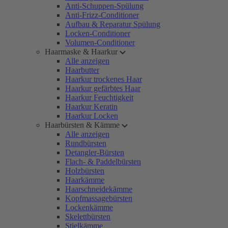
Anti-Schuppen-Spülung
Anti-Frizz-Conditioner
Aufbau & Reparatur Spülung
Locken-Conditioner
Volumen-Conditioner
Haarmaske & Haarkur
Alle anzeigen
Haarbutter
Haarkur trockenes Haar
Haarkur gefärbtes Haar
Haarkur Feuchtigkeit
Haarkur Keratin
Haarkur Locken
Haarbürsten & Kämme
Alle anzeigen
Rundbürsten
Detangler-Bürsten
Flach- & Paddelbürsten
Holzbürsten
Haarkämme
Haarschneidekämme
Kopfmassagebürsten
Lockenkämme
Skelettbürsten
Stielkämme