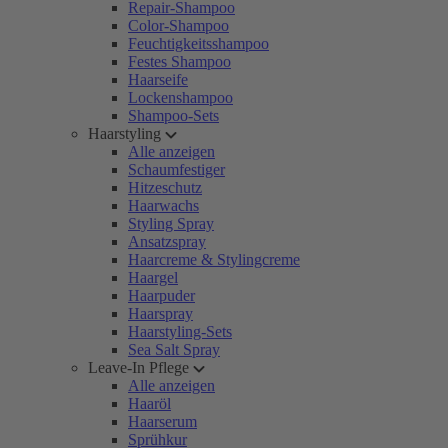
Repair-Shampoo
Color-Shampoo
Feuchtigkeitsshampoo
Festes Shampoo
Haarseife
Lockenshampoo
Shampoo-Sets
Haarstyling
Alle anzeigen
Schaumfestiger
Hitzeschutz
Haarwachs
Styling Spray
Ansatzspray
Haarcreme & Stylingcreme
Haargel
Haarpuder
Haarspray
Haarstyling-Sets
Sea Salt Spray
Leave-In Pflege
Alle anzeigen
Haaröl
Haarserum
Sprühkur