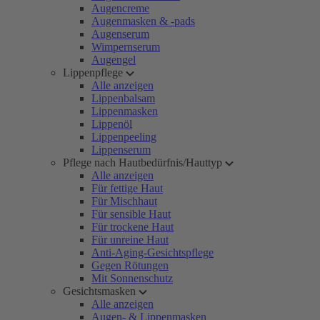
Augencreme
Augenmasken & -pads
Augenserum
Wimpernserum
Augengel
Lippenpflege
Alle anzeigen
Lippenbalsam
Lippenmasken
Lippenöl
Lippenpeeling
Lippenserum
Pflege nach Hautbedürfnis/Hauttyp
Alle anzeigen
Für fettige Haut
Für Mischhaut
Für sensible Haut
Für trockene Haut
Für unreine Haut
Anti-Aging-Gesichtspflege
Gegen Rötungen
Mit Sonnenschutz
Gesichtsmasken
Alle anzeigen
Augen- & Lippenmasken