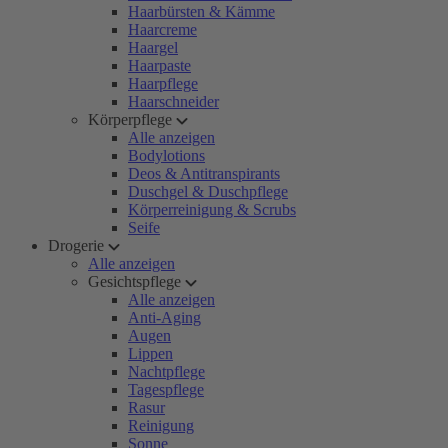
Haarbürsten & Kämme
Haarcreme
Haargel
Haarpaste
Haarpflege
Haarschneider
Körperpflege
Alle anzeigen
Bodylotions
Deos & Antitranspirants
Duschgel & Duschpflege
Körperreinigung & Scrubs
Seife
Drogerie
Alle anzeigen
Gesichtspflege
Alle anzeigen
Anti-Aging
Augen
Lippen
Nachtpflege
Tagespflege
Rasur
Reinigung
Sonne