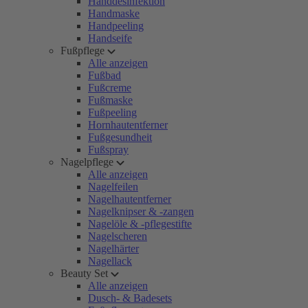
Handdesinfektion
Handmaske
Handpeeling
Handseife
Fußpflege
Alle anzeigen
Fußbad
Fußcreme
Fußmaske
Fußpeeling
Hornhautentferner
Fußgesundheit
Fußspray
Nagelpflege
Alle anzeigen
Nagelfeilen
Nagelhautentferner
Nagelknipser & -zangen
Nagelöle & -pflegestifte
Nagelscheren
Nagelhärter
Nagellack
Beauty Set
Alle anzeigen
Dusch- & Badesets