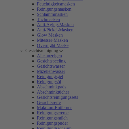
Feuchtigkeitsmasken
Reinigungsmasken
Schlammmasken
Tuchmasken
Anti-Aging-Masken
Anti-Pickel-Masken
Glow Masken
Mitesser-Masken
Overnight Maske
Gesichtsreinigung
Alle anzeigen
Gesichtspeeling
Gesichtswasser
Mizellenwasser
Reinigungsgel
Reinigungsöl
Abschminkpads
Abschminktücher
Gesichtsreinigungssets
Gesichtsseife
Make-up-Entferner
Reinigungscreme
Reinigungsmilch
Reinigungspuder
Reinigungsschaum