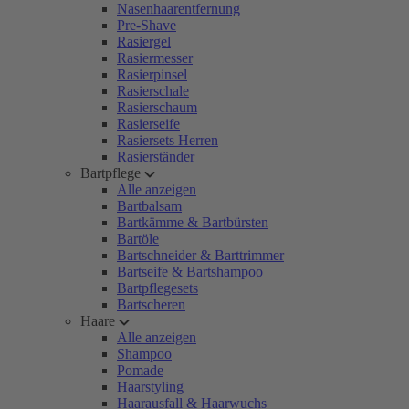
Nasenhaarentfernung
Pre-Shave
Rasiergel
Rasiermesser
Rasierpinsel
Rasierschale
Rasierschaum
Rasierseife
Rasiersets Herren
Rasierständer
Bartpflege
Alle anzeigen
Bartbalsam
Bartkämme & Bartbürsten
Bartöle
Bartschneider & Barttrimmer
Bartseife & Bartshampoo
Bartpflegesets
Bartscheren
Haare
Alle anzeigen
Shampoo
Pomade
Haarstyling
Haarausfall & Haarwuchs