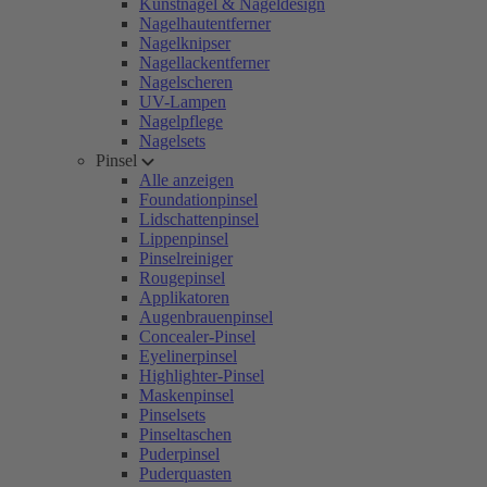
Kunstnägel & Nageldesign
Nagelhautentferner
Nagelknipser
Nagellackentferner
Nagelscheren
UV-Lampen
Nagelpflege
Nagelsets
Pinsel
Alle anzeigen
Foundationpinsel
Lidschattenpinsel
Lippenpinsel
Pinselreiniger
Rougepinsel
Applikatoren
Augenbrauenpinsel
Concealer-Pinsel
Eyelinerpinsel
Highlighter-Pinsel
Maskenpinsel
Pinselsets
Pinseltaschen
Puderpinsel
Puderquasten