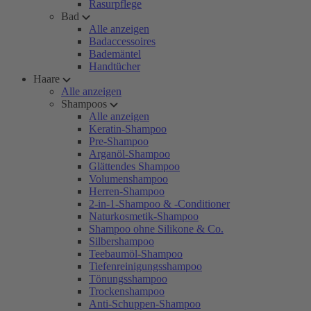
Rasurpflege
Bad
Alle anzeigen
Badaccessoires
Bademäntel
Handtücher
Haare
Alle anzeigen
Shampoos
Alle anzeigen
Keratin-Shampoo
Pre-Shampoo
Arganöl-Shampoo
Glättendes Shampoo
Volumenshampoo
Herren-Shampoo
2-in-1-Shampoo & -Conditioner
Naturkosmetik-Shampoo
Shampoo ohne Silikone & Co.
Silbershampoo
Teebaumöl-Shampoo
Tiefenreinigungsshampoo
Tönungsshampoo
Trockenshampoo
Anti-Schuppen-Shampoo