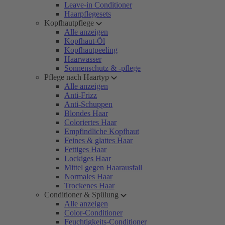
Leave-in Conditioner
Haarpflegesets
Kopfhautpflege
Alle anzeigen
Kopfhaut-Öl
Kopfhautpeeling
Haarwasser
Sonnenschutz & -pflege
Pflege nach Haartyp
Alle anzeigen
Anti-Frizz
Anti-Schuppen
Blondes Haar
Coloriertes Haar
Empfindliche Kopfhaut
Feines & glattes Haar
Fettiges Haar
Lockiges Haar
Mittel gegen Haarausfall
Normales Haar
Trockenes Haar
Conditioner & Spülung
Alle anzeigen
Color-Conditioner
Feuchtigkeits-Conditioner