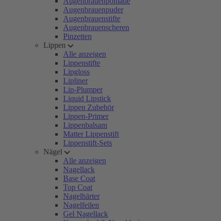
Augenbrauenpomade
Augenbrauenpuder
Augenbrauenstifte
Augenbrauenscheren
Pinzetten
Lippen
Alle anzeigen
Lippenstifte
Lipgloss
Lipliner
Lip-Plumper
Liquid Lipstick
Lippen Zubehör
Lippen-Primer
Lippenbalsam
Matter Lippenstift
Lippenstift-Sets
Nägel
Alle anzeigen
Nagellack
Base Coat
Top Coat
Nagelhärter
Nagelfeilen
Gel Nagellack