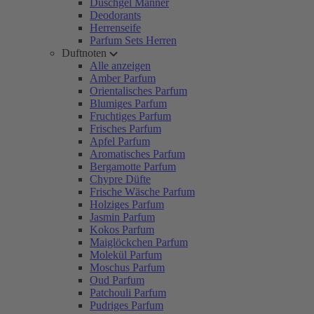
Duschgel Männer
Deodorants
Herrenseife
Parfum Sets Herren
Duftnoten
Alle anzeigen
Amber Parfum
Orientalisches Parfum
Blumiges Parfum
Fruchtiges Parfum
Frisches Parfum
Apfel Parfum
Aromatisches Parfum
Bergamotte Parfum
Chypre Düfte
Frische Wäsche Parfum
Holziges Parfum
Jasmin Parfum
Kokos Parfum
Maiglöckchen Parfum
Molekül Parfum
Moschus Parfum
Oud Parfum
Patchouli Parfum
Pudriges Parfum