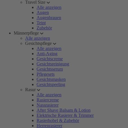
Travel Size
Alle anzeigen
Augen
Augenbrauen
Teint
Zubehör
Männerpflege
Alle anzeigen
Gesichtspflege
Alle anzeigen
Anti-Aging
Gesichtscreme
Gesichtsreinigung
Gesichtsserum
Pflegesets
Gesichtsmasken
Gesichtspeeling
Rasur
Alle anzeigen
Rasiercreme
Nassrasierer
After Shave Balsam & Lotion
Elektrische Rasierer & Trimmer
Rasierhobel & Zubehör
Herrenrasierer