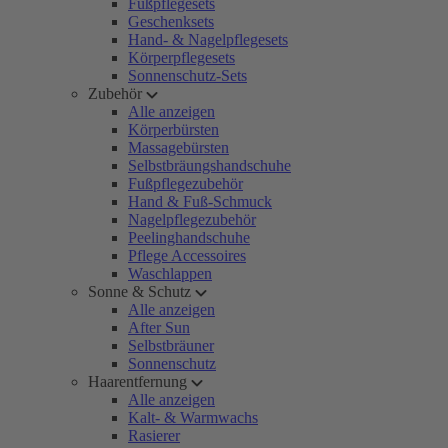
Fußpflegesets
Geschenksets
Hand- & Nagelpflegesets
Körperpflegesets
Sonnenschutz-Sets
Zubehör
Alle anzeigen
Körperbürsten
Massagebürsten
Selbstbräungshandschuhe
Fußpflegezubehör
Hand & Fuß-Schmuck
Nagelpflegezubehör
Peelinghandschuhe
Pflege Accessoires
Waschlappen
Sonne & Schutz
Alle anzeigen
After Sun
Selbstbräuner
Sonnenschutz
Haarentfernung
Alle anzeigen
Kalt- & Warmwachs
Rasierer