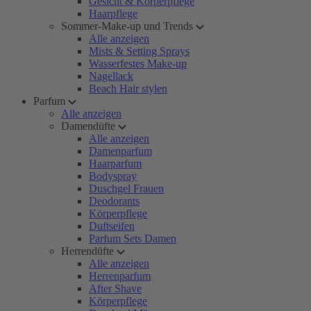
Gesicht & Körperpflege
Haarpflege
Sommer-Make-up und Trends
Alle anzeigen
Mists & Setting Sprays
Wasserfestes Make-up
Nagellack
Beach Hair stylen
Parfum
Alle anzeigen
Damendüfte
Alle anzeigen
Damenparfum
Haarparfum
Bodyspray
Duschgel Frauen
Deodorants
Körperpflege
Duftseifen
Parfum Sets Damen
Herrendüfte
Alle anzeigen
Herrenparfum
After Shave
Körperpflege