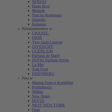
SENSAI
Hugo Boss
Montale
Narciso Rodriguez
Shiseido
Rabanne
Premiummarken
CHANEL
DIOR
Yves Saint Laurent
GIVENCHY
GUERLAIN
Parfums de Marly
INITIO Parfums Privés
La Mer
Tom Ford
EISENBERG
Neu
Maison Francis Kurkdjian
Penhaligon's
Widian
New Notes
IRÄYE
NEST NEW YORK
Ouai