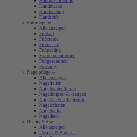
Handdesinfektion
Handmaske
Handpeeling
Handseife
Fußpflege
Alle anzeigen
Fußbad
Fußcreme
Fußmaske
Fußpeeling
Hornhautentferner
Fußgesundheit
Fußspray
Nagelpflege
Alle anzeigen
Nagelfeilen
Nagelhautentferner
Nagelknipser & -zangen
Nagelöle & -pflegestifte
Nagelscheren
Nagelhärter
Nagellack
Beauty Set
Alle anzeigen
Dusch- & Badesets