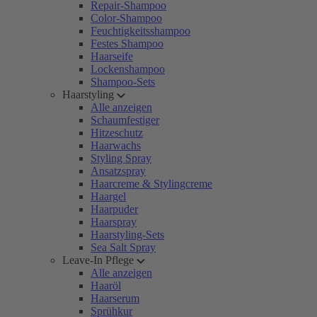
Repair-Shampoo
Color-Shampoo
Feuchtigkeitsshampoo
Festes Shampoo
Haarseife
Lockenshampoo
Shampoo-Sets
Haarstyling
Alle anzeigen
Schaumfestiger
Hitzeschutz
Haarwachs
Styling Spray
Ansatzspray
Haarcreme & Stylingcreme
Haargel
Haarpuder
Haarspray
Haarstyling-Sets
Sea Salt Spray
Leave-In Pflege
Alle anzeigen
Haaröl
Haarserum
Sprühkur