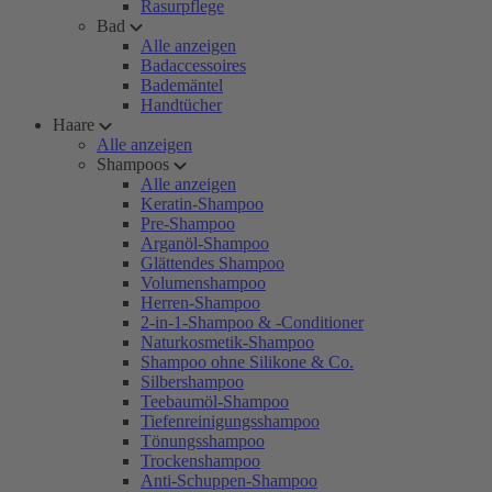
Rasurpflege
Bad
Alle anzeigen
Badaccessoires
Bademäntel
Handtücher
Haare
Alle anzeigen
Shampoos
Alle anzeigen
Keratin-Shampoo
Pre-Shampoo
Arganöl-Shampoo
Glättendes Shampoo
Volumenshampoo
Herren-Shampoo
2-in-1-Shampoo & -Conditioner
Naturkosmetik-Shampoo
Shampoo ohne Silikone & Co.
Silbershampoo
Teebaumöl-Shampoo
Tiefenreinigungsshampoo
Tönungsshampoo
Trockenshampoo
Anti-Schuppen-Shampoo