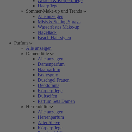
Gesicht & Körperpflege
Haarpflege
Sommer-Make-up und Trends
Alle anzeigen
Mists & Setting Sprays
Wasserfestes Make-up
Nagellack
Beach Hair stylen
Parfum
Alle anzeigen
Damendüfte
Alle anzeigen
Damenparfum
Haarparfum
Bodyspray
Duschgel Frauen
Deodorants
Körperpflege
Duftseifen
Parfum Sets Damen
Herrendüfte
Alle anzeigen
Herrenparfum
After Shave
Körperpflege