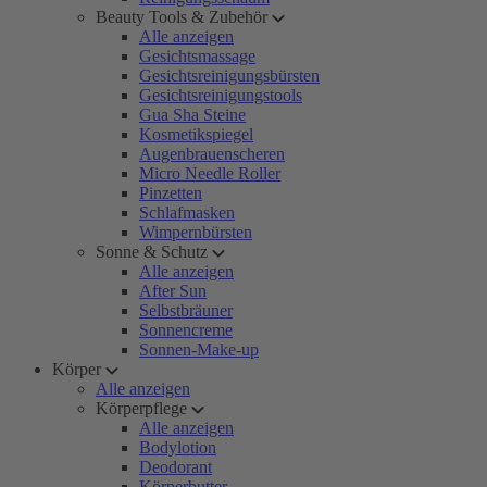
Beauty Tools & Zubehör
Alle anzeigen
Gesichtsmassage
Gesichtsreinigungsbürsten
Gesichtsreinigungstools
Gua Sha Steine
Kosmetikspiegel
Augenbrauenscheren
Micro Needle Roller
Pinzetten
Schlafmasken
Wimpernbürsten
Sonne & Schutz
Alle anzeigen
After Sun
Selbstbräuner
Sonnencreme
Sonnen-Make-up
Körper
Alle anzeigen
Körperpflege
Alle anzeigen
Bodylotion
Deodorant
Körperbutter