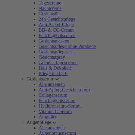
Tagescreme
Nachtcreme
Gesichtsöl
24h-Gesichtspflege
Anti-Pickel-Pflege
BB- & CC-Cream
Feuchtigkeitscreme
Gesichtsmasken
Gesichtspflege ohne Parabene
Gesichtspflegesets
Gesichtsspray
Getönte Tagescreme
Hals & Dekolleté
Pflege mit Q10
Gesichtsserum
Alle anzeigen
Anti-Aging-Gesichtsserum
Collagenserum
Feuchtigkeitsserum
Hyaluronsäure-Serum
Vitamin C Serum
Ampullen
Augenpflege
Alle anzeigen
Augenbrauenserum