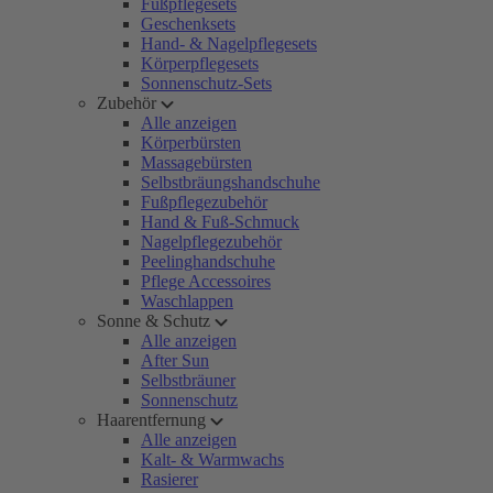
Fußpflegesets
Geschenksets
Hand- & Nagelpflegesets
Körperpflegesets
Sonnenschutz-Sets
Zubehör
Alle anzeigen
Körperbürsten
Massagebürsten
Selbstbräungshandschuhe
Fußpflegezubehör
Hand & Fuß-Schmuck
Nagelpflegezubehör
Peelinghandschuhe
Pflege Accessoires
Waschlappen
Sonne & Schutz
Alle anzeigen
After Sun
Selbstbräuner
Sonnenschutz
Haarentfernung
Alle anzeigen
Kalt- & Warmwachs
Rasierer