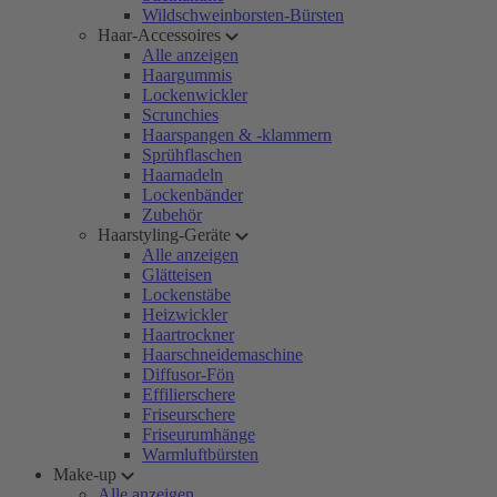
Wildschweinborsten-Bürsten
Haar-Accessoires
Alle anzeigen
Haargummis
Lockenwickler
Scrunchies
Haarspangen & -klammern
Sprühflaschen
Haarnadeln
Lockenbänder
Zubehör
Haarstyling-Geräte
Alle anzeigen
Glätteisen
Lockenstäbe
Heizwickler
Haartrockner
Haarschneidemaschine
Diffusor-Fön
Effilierschere
Friseurschere
Friseurumhänge
Warmluftbürsten
Make-up
Alle anzeigen