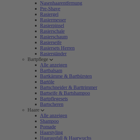
Nasenhaarentfernung
Pre-Shave
Rasiergel
Rasiermesser
Rasierpinsel
Rasierschale
Rasierschaum
Rasierseife
Rasiersets Herren
Rasierständer
Bartpflege
Alle anzeigen
Bartbalsam
Bartkämme & Bartbürsten
Bartöle
Bartschneider & Barttrimmer
Bartseife & Bartshampoo
Bartpflegesets
Bartscheren
Haare
Alle anzeigen
Shampoo
Pomade
Haarstyling
Haarausfall & Haarwuchs