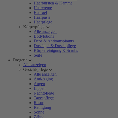
Haarbürsten & Kämme
Haarcreme
Haargel
Haarpaste
Haarpflege
Körperpflege
Alle anzeigen
Bodylotions
Deos & Antitranspirants
Duschgel & Duschpflege
Körperreinigung & Scrubs
Seife
Drogerie
Alle anzeigen
Gesichtspflege
Alle anzeigen
Anti-Aging
Augen
Lippen
Nachtpflege
Tagespflege
Rasur
Reinigung
Sonne
Zähne