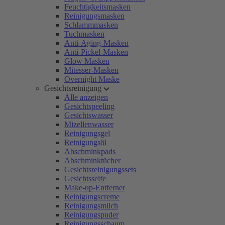
Feuchtigkeitsmasken
Reinigungsmasken
Schlammmasken
Tuchmasken
Anti-Aging-Masken
Anti-Pickel-Masken
Glow Masken
Mitesser-Masken
Overnight Maske
Gesichtsreinigung
Alle anzeigen
Gesichtspeeling
Gesichtswasser
Mizellenwasser
Reinigungsgel
Reinigungsöl
Abschminkpads
Abschminktücher
Gesichtsreinigungssets
Gesichtsseife
Make-up-Entferner
Reinigungscreme
Reinigungsmilch
Reinigungspuder
Reinigungsschaum