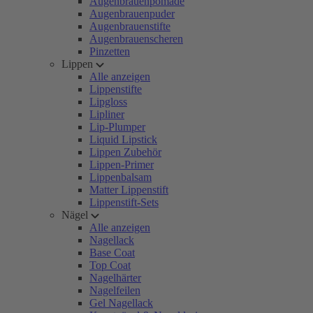
Augenbrauenpomade
Augenbrauenpuder
Augenbrauenstifte
Augenbrauenscheren
Pinzetten
Lippen
Alle anzeigen
Lippenstifte
Lipgloss
Lipliner
Lip-Plumper
Liquid Lipstick
Lippen Zubehör
Lippen-Primer
Lippenbalsam
Matter Lippenstift
Lippenstift-Sets
Nägel
Alle anzeigen
Nagellack
Base Coat
Top Coat
Nagelhärter
Nagelfeilen
Gel Nagellack