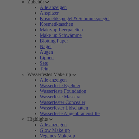
Zubehör
Alle anzeigen
Anspitzer
Kosmetikspiegel & Schminkspiegel
Kosmetiktaschen
Make-up Leerpaletten
Make-up Schwämme
Blotting Paper
Nägel
Augen
Lippen
Sets
Teint
Wasserfestes Make-up
Alle anzeigen
Wasserfeste Eyeliner
Wasserfeste Foundation
Wasserfeste Mascara
Wasserfester Concealer
Wasserfester Lidschatten
Wasserfeste Augenbrauenstifte
Highlights
Alle anzeigen
Glow Make-up
Veganes Make-up