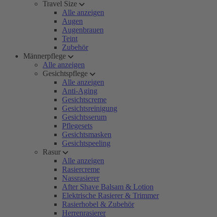
Travel Size
Alle anzeigen
Augen
Augenbrauen
Teint
Zubehör
Männerpflege
Alle anzeigen
Gesichtspflege
Alle anzeigen
Anti-Aging
Gesichtscreme
Gesichtsreinigung
Gesichtsserum
Pflegesets
Gesichtsmasken
Gesichtspeeling
Rasur
Alle anzeigen
Rasiercreme
Nassrasierer
After Shave Balsam & Lotion
Elektrische Rasierer & Trimmer
Rasierhobel & Zubehör
Herrenrasierer