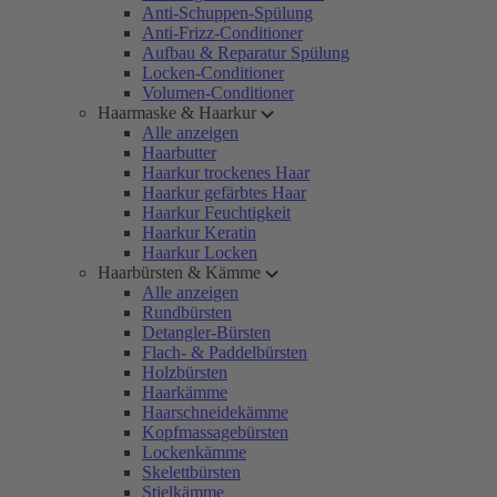
Anti-Schuppen-Spülung
Anti-Frizz-Conditioner
Aufbau & Reparatur Spülung
Locken-Conditioner
Volumen-Conditioner
Haarmaske & Haarkur
Alle anzeigen
Haarbutter
Haarkur trockenes Haar
Haarkur gefärbtes Haar
Haarkur Feuchtigkeit
Haarkur Keratin
Haarkur Locken
Haarbürsten & Kämme
Alle anzeigen
Rundbürsten
Detangler-Bürsten
Flach- & Paddelbürsten
Holzbürsten
Haarkämme
Haarschneidekämme
Kopfmassagebürsten
Lockenkämme
Skelettbürsten
Stielkämme