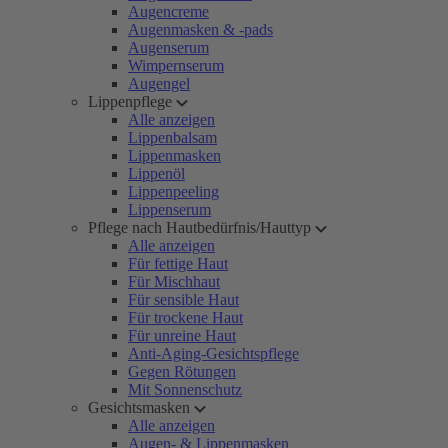
Augencreme
Augenmasken & -pads
Augenserum
Wimpernserum
Augengel
Lippenpflege
Alle anzeigen
Lippenbalsam
Lippenmasken
Lippenöl
Lippenpeeling
Lippenserum
Pflege nach Hautbedürfnis/Hauttyp
Alle anzeigen
Für fettige Haut
Für Mischhaut
Für sensible Haut
Für trockene Haut
Für unreine Haut
Anti-Aging-Gesichtspflege
Gegen Rötungen
Mit Sonnenschutz
Gesichtsmasken
Alle anzeigen
Augen- & Lippenmasken