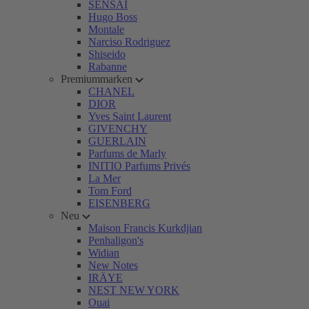
SENSAI
Hugo Boss
Montale
Narciso Rodriguez
Shiseido
Rabanne
Premiummarken
CHANEL
DIOR
Yves Saint Laurent
GIVENCHY
GUERLAIN
Parfums de Marly
INITIO Parfums Privés
La Mer
Tom Ford
EISENBERG
Neu
Maison Francis Kurkdjian
Penhaligon's
Widian
New Notes
IRÄYE
NEST NEW YORK
Ouai