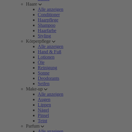
Haare
Alle anzeigen
Conditioner
Haarpflege
Shampoo
Haarfarbe
Styling
Körperpflege
Alle anzeigen
Hand & Fuß
Lotionen
Öle
Reinigung
Sonne
Deodorants
Seifen
Make-up
Alle anzeigen
Augen
Lippen
Nägel
Pinsel
Teint
Parfum
Alle anzeigen