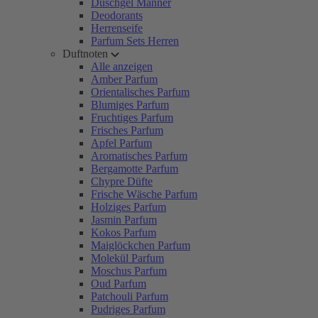
Duschgel Männer
Deodorants
Herrenseife
Parfum Sets Herren
Duftnoten
Alle anzeigen
Amber Parfum
Orientalisches Parfum
Blumiges Parfum
Fruchtiges Parfum
Frisches Parfum
Apfel Parfum
Aromatisches Parfum
Bergamotte Parfum
Chypre Düfte
Frische Wäsche Parfum
Holziges Parfum
Jasmin Parfum
Kokos Parfum
Maiglöckchen Parfum
Molekül Parfum
Moschus Parfum
Oud Parfum
Patchouli Parfum
Pudriges Parfum