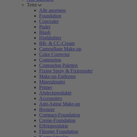
Teint
Alle anzeigen
Foundation
Concealer
Puder
Blush
Highlighter
BB- & CC-Cream
Camouflage Make-up
Color Corrector
Contouring
Contouring Paletten
Fixing Spray & Fixierpuder
Make-up Entferner
Mineralpuder
Primer
Abdeckprodukte
Accessoires
Anti-Aging Make-up
Bronzer
Compact-Foundation
Creme-Foundation
Effektprodukte
Flüssige Foundation
Kompaktpuder