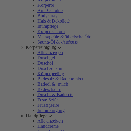
Körperöl
Anti-Cellulite
Bodyspray
Hals & Dekolleté
Intimpflege
Körperschaum
Massageöle & ätherische Öle
Sauna-Öl & -Aufguss
Körperreinigung
Alle anzeigen
Duschgel
Duschöl
Duschschaum
Körperpeeling
Badesalz & Badebomben
Badeöl & -milch
Badeschaum
Dusch- & Badesets
Feste Seife
Flüssigseife
Intimreinigung
Handpflege
Alle anzeigen
Handcreme