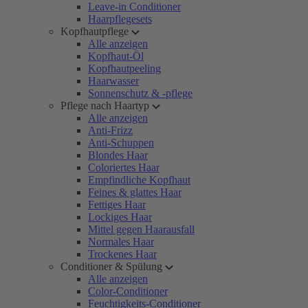
Leave-in Conditioner
Haarpflegesets
Kopfhautpflege
Alle anzeigen
Kopfhaut-Öl
Kopfhautpeeling
Haarwasser
Sonnenschutz & -pflege
Pflege nach Haartyp
Alle anzeigen
Anti-Frizz
Anti-Schuppen
Blondes Haar
Coloriertes Haar
Empfindliche Kopfhaut
Feines & glattes Haar
Fettiges Haar
Lockiges Haar
Mittel gegen Haarausfall
Normales Haar
Trockenes Haar
Conditioner & Spülung
Alle anzeigen
Color-Conditioner
Feuchtigkeits-Conditioner