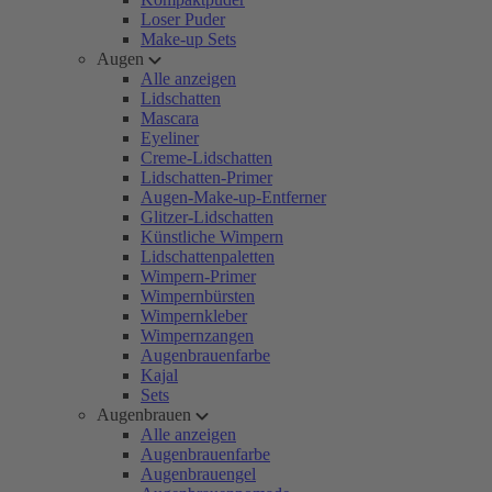
Loser Puder
Make-up Sets
Augen
Alle anzeigen
Lidschatten
Mascara
Eyeliner
Creme-Lidschatten
Lidschatten-Primer
Augen-Make-up-Entferner
Glitzer-Lidschatten
Künstliche Wimpern
Lidschattenpaletten
Wimpern-Primer
Wimpernbürsten
Wimpernkleber
Wimpernzangen
Augenbrauenfarbe
Kajal
Sets
Augenbrauen
Alle anzeigen
Augenbrauenfarbe
Augenbrauengel