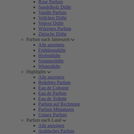
Rose Parfum
Sandelholz Düfte
Vanille Parfum
Veilchen Düfte
Vetiver Düfte
Würziges Parfum
Zitrische Düfte
Parfum nach Jahreszeit
Alle anzeigen
Frühlingsdüfte
Herbstdüfte
Sommerdüfte
Winterdüfte
Highlights
Alle anzeigen
Beliebtes Parfum
Eau de Cologne
Eau de Parfum
Eau de Toilette
Parfum auf Rechnung
Parfum Miniaturen
Unisex Parfum
Parfum nach Land
Alle anzeigen
Arabisches Parfum