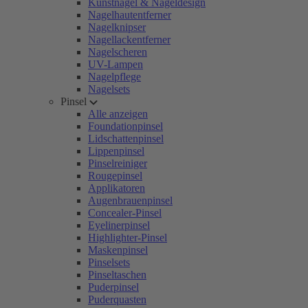
Kunstnägel & Nageldesign
Nagelhautentferner
Nagelknipser
Nagellackentferner
Nagelscheren
UV-Lampen
Nagelpflege
Nagelsets
Pinsel
Alle anzeigen
Foundationpinsel
Lidschattenpinsel
Lippenpinsel
Pinselreiniger
Rougepinsel
Applikatoren
Augenbrauenpinsel
Concealer-Pinsel
Eyelinerpinsel
Highlighter-Pinsel
Maskenpinsel
Pinselsets
Pinseltaschen
Puderpinsel
Puderquasten