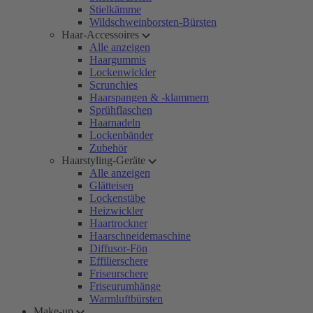
Stielkämme
Wildschweinborsten-Bürsten
Haar-Accessoires
Alle anzeigen
Haargummis
Lockenwickler
Scrunchies
Haarspangen & -klammern
Sprühflaschen
Haarnadeln
Lockenbänder
Zubehör
Haarstyling-Geräte
Alle anzeigen
Glätteisen
Lockenstäbe
Heizwickler
Haartrockner
Haarschneidemaschine
Diffusor-Fön
Effilierschere
Friseurschere
Friseurumhänge
Warmluftbürsten
Make-up