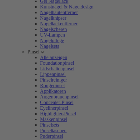
Gel Nagellack
Kunstnägel & Nageldesign
Nagelhautentferner
Nagelknipser
Nagellackentferner
Nagelscheren
UV-Lampen
Nagelpflege
Nagelsets
Pinsel
Alle anzeigen
Foundationpinsel
Lidschattenpinsel
Lippenpinsel
Pinselreiniger
Rougepinsel
Applikatoren
Augenbrauenpinsel
Concealer-Pinsel
Eyelinerpinsel
Highlighter-Pinsel
Maskenpinsel
Pinselsets
Pinseltaschen
Puderpinsel