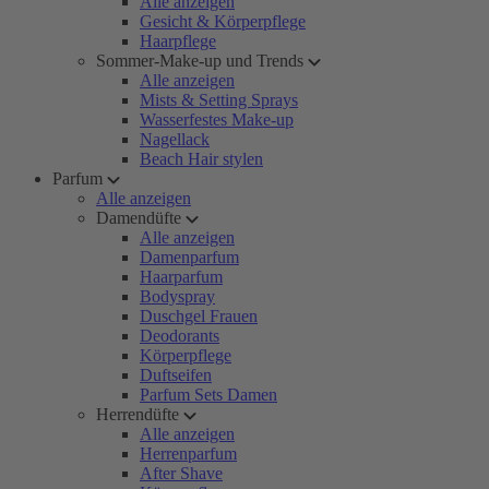
Alle anzeigen
Gesicht & Körperpflege
Haarpflege
Sommer-Make-up und Trends
Alle anzeigen
Mists & Setting Sprays
Wasserfestes Make-up
Nagellack
Beach Hair stylen
Parfum
Alle anzeigen
Damendüfte
Alle anzeigen
Damenparfum
Haarparfum
Bodyspray
Duschgel Frauen
Deodorants
Körperpflege
Duftseifen
Parfum Sets Damen
Herrendüfte
Alle anzeigen
Herrenparfum
After Shave