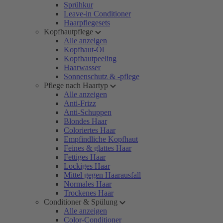
Sprühkur
Leave-in Conditioner
Haarpflegesets
Kopfhautpflege
Alle anzeigen
Kopfhaut-Öl
Kopfhautpeeling
Haarwasser
Sonnenschutz & -pflege
Pflege nach Haartyp
Alle anzeigen
Anti-Frizz
Anti-Schuppen
Blondes Haar
Coloriertes Haar
Empfindliche Kopfhaut
Feines & glattes Haar
Fettiges Haar
Lockiges Haar
Mittel gegen Haarausfall
Normales Haar
Trockenes Haar
Conditioner & Spülung
Alle anzeigen
Color-Conditioner