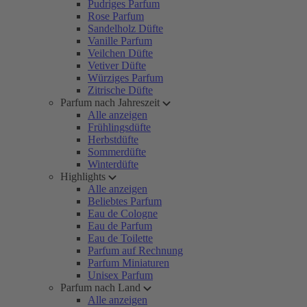
Pudriges Parfum
Rose Parfum
Sandelholz Düfte
Vanille Parfum
Veilchen Düfte
Vetiver Düfte
Würziges Parfum
Zitrische Düfte
Parfum nach Jahreszeit
Alle anzeigen
Frühlingsdüfte
Herbstdüfte
Sommerdüfte
Winterdüfte
Highlights
Alle anzeigen
Beliebtes Parfum
Eau de Cologne
Eau de Parfum
Eau de Toilette
Parfum auf Rechnung
Parfum Miniaturen
Unisex Parfum
Parfum nach Land
Alle anzeigen