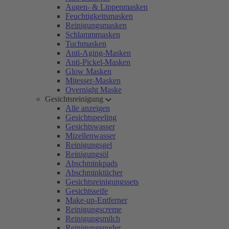
Augen- & Lippenmasken
Feuchtigkeitsmasken
Reinigungsmasken
Schlammmasken
Tuchmasken
Anti-Aging-Masken
Anti-Pickel-Masken
Glow Masken
Mitesser-Masken
Overnight Maske
Gesichtsreinigung
Alle anzeigen
Gesichtspeeling
Gesichtswasser
Mizellenwasser
Reinigungsgel
Reinigungsöl
Abschminkpads
Abschminktücher
Gesichtsreinigungssets
Gesichtsseife
Make-up-Entferner
Reinigungscreme
Reinigungsmilch
Reinigungspuder