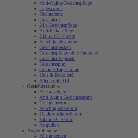
Anti-Aging-Gesichtspflege
Tagescreme
Nachtcreme
Gesichtsöl
24h-Gesichtspflege
Anti-Pickel-Pflege
BB- & CC-Cream
Feuchtigkeitscreme
Gesichtsmasken
Gesichtspflege ohne Parabene
Gesichtspflegesets
Gesichtsspray
Getönte Tagescreme
Hals & Dekolleté
Pflege mit Q10
Gesichtsserum
Alle anzeigen
Anti-Aging-Gesichtsserum
Collagenserum
Feuchtigkeitsserum
Hyaluronsäure-Serum
Vitamin C Serum
Ampullen
Augenpflege
Alle anzeigen