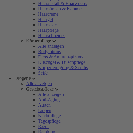
Haarausfall & Haarwuchs
Haarbürsten & Kämme
Haarcreme
Haargel
Haarpaste
Haarpflege
Haarschneider
Körperpflege
Alle anzeigen
Bodylotions
Deos & Antitranspirants
Duschgel & Duschpflege
Körperreinigung & Scrubs
Seife
Drogerie
Alle anzeigen
Gesichtspflege
Alle anzeigen
Anti-Aging
Augen
Lippen
Nachtpflege
Tagespflege
Rasur
Reinigung