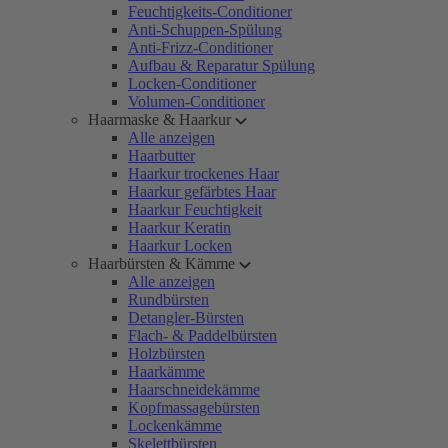
Feuchtigkeits-Conditioner
Anti-Schuppen-Spülung
Anti-Frizz-Conditioner
Aufbau & Reparatur Spülung
Locken-Conditioner
Volumen-Conditioner
Haarmaske & Haarkur
Alle anzeigen
Haarbutter
Haarkur trockenes Haar
Haarkur gefärbtes Haar
Haarkur Feuchtigkeit
Haarkur Keratin
Haarkur Locken
Haarbürsten & Kämme
Alle anzeigen
Rundbürsten
Detangler-Bürsten
Flach- & Paddelbürsten
Holzbürsten
Haarkämme
Haarschneidekämme
Kopfmassagebürsten
Lockenkämme
Skelettbürsten