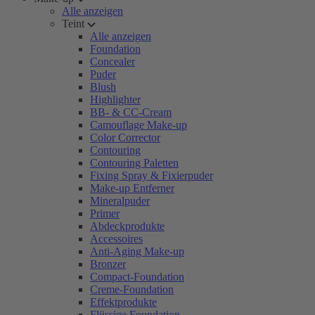
Alle anzeigen
Teint
Alle anzeigen
Foundation
Concealer
Puder
Blush
Highlighter
BB- & CC-Cream
Camouflage Make-up
Color Corrector
Contouring
Contouring Paletten
Fixing Spray & Fixierpuder
Make-up Entferner
Mineralpuder
Primer
Abdeckprodukte
Accessoires
Anti-Aging Make-up
Bronzer
Compact-Foundation
Creme-Foundation
Effektprodukte
Flüssige Foundation