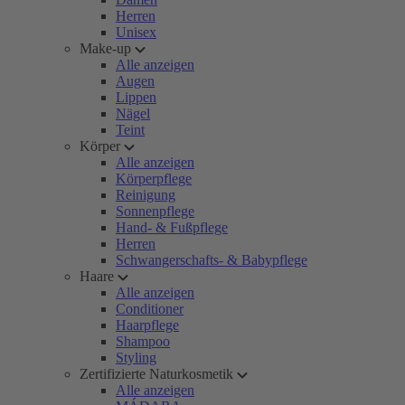
Herren
Unisex
Make-up
Alle anzeigen
Augen
Lippen
Nägel
Teint
Körper
Alle anzeigen
Körperpflege
Reinigung
Sonnenpflege
Hand- & Fußpflege
Herren
Schwangerschafts- & Babypflege
Haare
Alle anzeigen
Conditioner
Haarpflege
Shampoo
Styling
Zertifizierte Naturkosmetik
Alle anzeigen