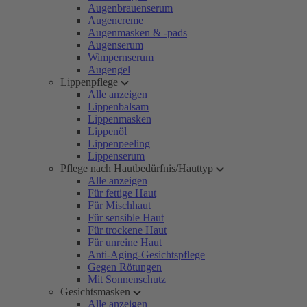
Augenbrauenserum
Augencreme
Augenmasken & -pads
Augenserum
Wimpernserum
Augengel
Lippenpflege
Alle anzeigen
Lippenbalsam
Lippenmasken
Lippenöl
Lippenpeeling
Lippenserum
Pflege nach Hautbedürfnis/Hauttyp
Alle anzeigen
Für fettige Haut
Für Mischhaut
Für sensible Haut
Für trockene Haut
Für unreine Haut
Anti-Aging-Gesichtspflege
Gegen Rötungen
Mit Sonnenschutz
Gesichtsmasken
Alle anzeigen