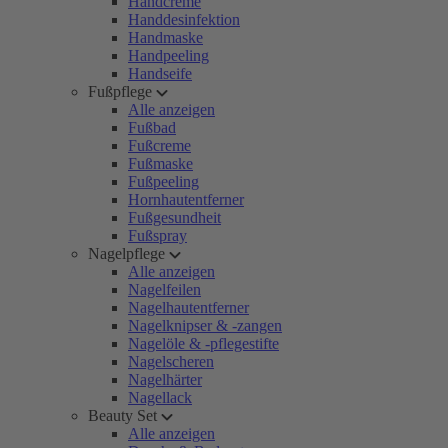
Handcreme
Handdesinfektion
Handmaske
Handpeeling
Handseife
Fußpflege
Alle anzeigen
Fußbad
Fußcreme
Fußmaske
Fußpeeling
Hornhautentferner
Fußgesundheit
Fußspray
Nagelpflege
Alle anzeigen
Nagelfeilen
Nagelhautentferner
Nagelknipser & -zangen
Nagelöle & -pflegestifte
Nagelscheren
Nagelhärter
Nagellack
Beauty Set
Alle anzeigen