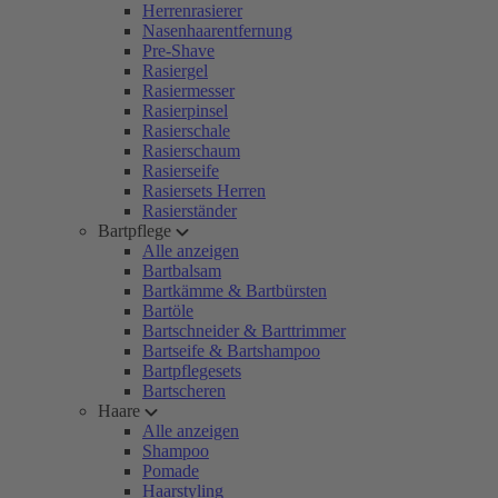
Herrenrasierer
Nasenhaarentfernung
Pre-Shave
Rasiergel
Rasiermesser
Rasierpinsel
Rasierschale
Rasierschaum
Rasierseife
Rasiersets Herren
Rasierständer
Bartpflege
Alle anzeigen
Bartbalsam
Bartkämme & Bartbürsten
Bartöle
Bartschneider & Barttrimmer
Bartseife & Bartshampoo
Bartpflegesets
Bartscheren
Haare
Alle anzeigen
Shampoo
Pomade
Haarstyling