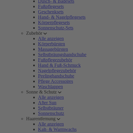
Dusch- & Badesets
Fußpflegesets
Geschenksets
Hand- & Nagelpflegesets
Körperpflegesets
Sonnenschutz-Sets
Zubehör
Alle anzeigen
Körperbürsten
Massagebürsten
Selbstbräungshandschuhe
Fußpflegezubehör
Hand & Fuß-Schmuck
Nagelpflegezubehör
Peelinghandschuhe
Pflege Accessoires
Waschlappen
Sonne & Schutz
Alle anzeigen
After Sun
Selbstbräuner
Sonnenschutz
Haarentfernung
Alle anzeigen
Kalt- & Warmwachs