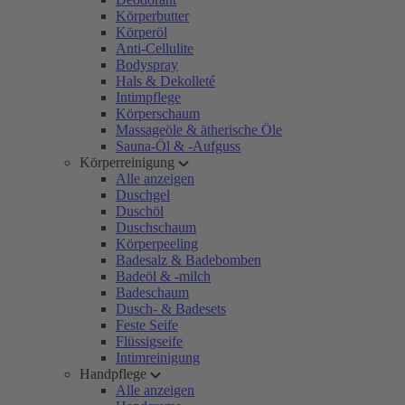
Körperbutter
Körperöl
Anti-Cellulite
Bodyspray
Hals & Dekolleté
Intimpflege
Körperschaum
Massageöle & ätherische Öle
Sauna-Öl & -Aufguss
Körperreinigung
Alle anzeigen
Duschgel
Duschöl
Duschschaum
Körperpeeling
Badesalz & Badebomben
Badeöl & -milch
Badeschaum
Dusch- & Badesets
Feste Seife
Flüssigseife
Intimreinigung
Handpflege
Alle anzeigen