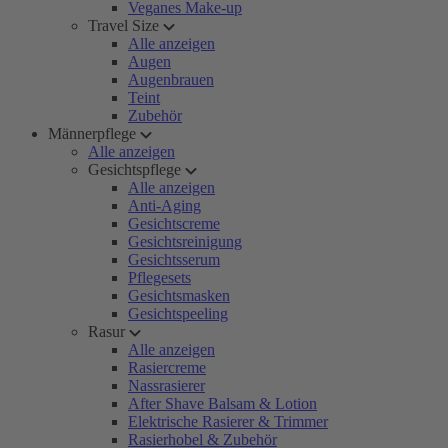
Veganes Make-up
Travel Size
Alle anzeigen
Augen
Augenbrauen
Teint
Zubehör
Männerpflege
Alle anzeigen
Gesichtspflege
Alle anzeigen
Anti-Aging
Gesichtscreme
Gesichtsreinigung
Gesichtsserum
Pflegesets
Gesichtsmasken
Gesichtspeeling
Rasur
Alle anzeigen
Rasiercreme
Nassrasierer
After Shave Balsam & Lotion
Elektrische Rasierer & Trimmer
Rasierhobel & Zubehör