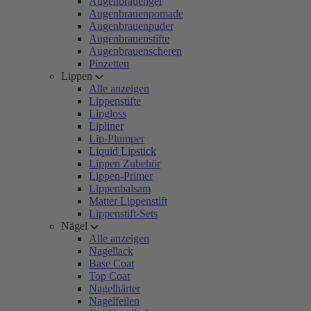
Augenbrauengel
Augenbrauenpomade
Augenbrauenpuder
Augenbrauenstifte
Augenbrauenscheren
Pinzetten
Lippen
Alle anzeigen
Lippenstifte
Lipgloss
Lipliner
Lip-Plumper
Liquid Lipstick
Lippen Zubehör
Lippen-Primer
Lippenbalsam
Matter Lippenstift
Lippenstift-Sets
Nägel
Alle anzeigen
Nagellack
Base Coat
Top Coat
Nagelhärter
Nagelfeilen