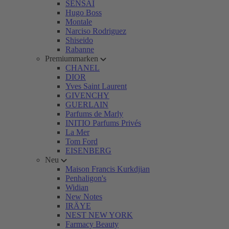
SENSAI
Hugo Boss
Montale
Narciso Rodriguez
Shiseido
Rabanne
Premiummarken
CHANEL
DIOR
Yves Saint Laurent
GIVENCHY
GUERLAIN
Parfums de Marly
INITIO Parfums Privés
La Mer
Tom Ford
EISENBERG
Neu
Maison Francis Kurkdjian
Penhaligon's
Widian
New Notes
IRÄYE
NEST NEW YORK
Farmacy Beauty