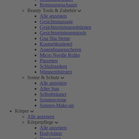
Reinigungsschaum
Beauty Tools & Zubehör
Alle anzeigen
Gesichtsmassage
Gesichtsreinigungsbürsten
Gesichtsreinigungstools
Gua Sha Steine
Kosmetikspiegel
Augenbrauenscheren
Micro Needle Roller
Pinzetten
Schlafmasken
Wimpernbürsten
Sonne & Schutz
Alle anzeigen
After Sun
Selbstbräuner
Sonnencreme
Sonnen-Make-up
Körper
Alle anzeigen
Körperpflege
Alle anzeigen
Bodylotion
Deodorant