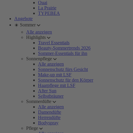
Ouai
La Prairie
TYPEBEA
Angebote
☀️ Sommer
Alle anzeigen
Highlights
Travel Essentials
Beauty-Sommertrends 2026
Sommer-Essentials für ihn
Sonnenpflege
Alle anzeigen
Sonnenschutz fürs Gesicht
Make-up mit LSF
Sonnenschutz für den Körper
Haarpflege mit LSF
After Sun
Selbstbräuner
Sommerdüfte
Alle anzeigen
Damendüfte
Herrendüfte
Bodyspray
Pflege