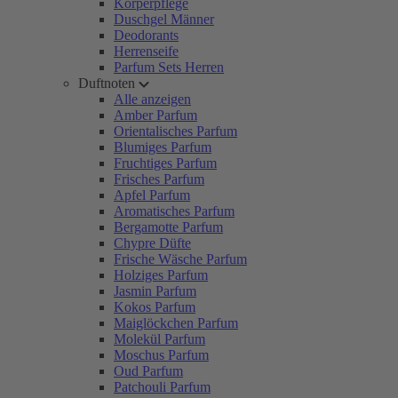
Körperpflege
Duschgel Männer
Deodorants
Herrenseife
Parfum Sets Herren
Duftnoten
Alle anzeigen
Amber Parfum
Orientalisches Parfum
Blumiges Parfum
Fruchtiges Parfum
Frisches Parfum
Apfel Parfum
Aromatisches Parfum
Bergamotte Parfum
Chypre Düfte
Frische Wäsche Parfum
Holziges Parfum
Jasmin Parfum
Kokos Parfum
Maiglöckchen Parfum
Molekül Parfum
Moschus Parfum
Oud Parfum
Patchouli Parfum