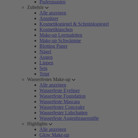
Puderquasten
Zubehör
Alle anzeigen
Anspitzer
Kosmetikspiegel & Schminkspiegel
Kosmetiktaschen
Make-up Leerpaletten
Make-up Schwämme
Blotting Paper
Nägel
Augen
Lippen
Sets
Teint
Wasserfestes Make-up
Alle anzeigen
Wasserfeste Eyeliner
Wasserfeste Foundation
Wasserfeste Mascara
Wasserfester Concealer
Wasserfester Lidschatten
Wasserfeste Augenbrauenstifte
Highlights
Alle anzeigen
Glow Make-up