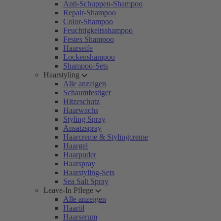
Anti-Schuppen-Shampoo
Repair-Shampoo
Color-Shampoo
Feuchtigkeitsshampoo
Festes Shampoo
Haarseife
Lockenshampoo
Shampoo-Sets
Haarstyling
Alle anzeigen
Schaumfestiger
Hitzeschutz
Haarwachs
Styling Spray
Ansatzspray
Haarcreme & Stylingcreme
Haargel
Haarpuder
Haarspray
Haarstyling-Sets
Sea Salt Spray
Leave-In Pflege
Alle anzeigen
Haaröl
Haarserum