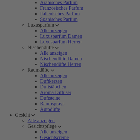
Arabisches Parfum
Französisches Parfum
Italienisches Parfum
Spanisches Parfum
Luxusparfum
Alle anzeigen
Luxusparfum Damen
Luxusparfum Herren
Nischendüfte
Alle anzeigen
Nischendüfte Damen
Nischendüfte Herren
Raumdüfte
Alle anzeigen
Duftkerzen
Duftstäbchen
Aroma Diffuser
Duftsteine
Raumsprays
Autodüfte
Gesicht
Alle anzeigen
Gesichtspflege
Alle anzeigen
Gesichtscreme