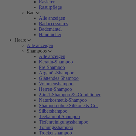
Rasierer
Rasurpflege
Bad
Alle anzeigen
Badaccessoires
Bademäntel
Handtücher
Haare
Alle anzeigen
Shampoos
Alle anzeigen
Keratin-Shampoo
Pre-Shampoo
Arganöl-Shampoo
Glättendes Shampoo
Volumenshampoo
Herren-Shampoo
2-in-1-Shampoo & -Conditioner
Naturkosmetik-Shampoo
Shampoo ohne Silikone & Co.
Silbershampoo
Teebaumöl-Shampoo
Tiefenreinigungsshampoo
Tönungsshampoo
Trockenshampoo