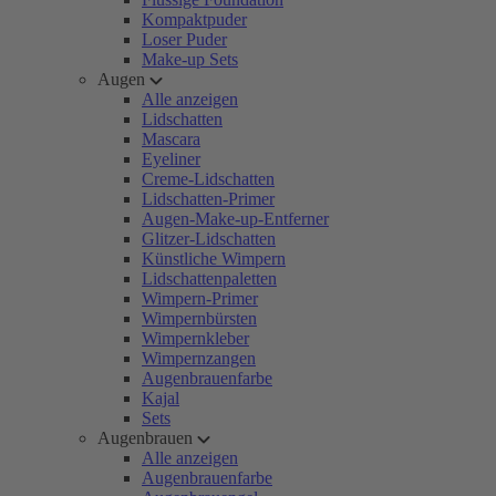
Kompaktpuder
Loser Puder
Make-up Sets
Augen
Alle anzeigen
Lidschatten
Mascara
Eyeliner
Creme-Lidschatten
Lidschatten-Primer
Augen-Make-up-Entferner
Glitzer-Lidschatten
Künstliche Wimpern
Lidschattenpaletten
Wimpern-Primer
Wimpernbürsten
Wimpernkleber
Wimpernzangen
Augenbrauenfarbe
Kajal
Sets
Augenbrauen
Alle anzeigen
Augenbrauenfarbe