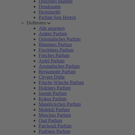
Duschgel Männer
Deodorants
Herrenseife
Parfum Sets Herren
Duftnoten
Alle anzeigen
Amber Parfum
Orientalisches Parfum
Blumiges Parfum
Fruchtiges Parfum
Frisches Parfum
Apfel Parfum
Aromatisches Parfum
Bergamotte Parfum
Chypre Düfte
Frische Wäsche Parfum
Holziges Parfum
Jasmin Parfum
Kokos Parfum
Maiglöckchen Parfum
Molekül Parfum
Moschus Parfum
Oud Parfum
Patchouli Parfum
Pudriges Parfum