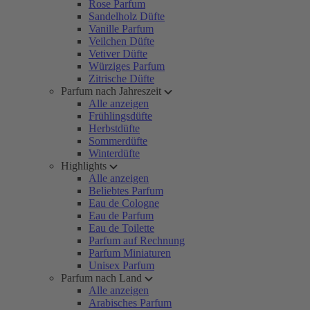
Rose Parfum
Sandelholz Düfte
Vanille Parfum
Veilchen Düfte
Vetiver Düfte
Würziges Parfum
Zitrische Düfte
Parfum nach Jahreszeit
Alle anzeigen
Frühlingsdüfte
Herbstdüfte
Sommerdüfte
Winterdüfte
Highlights
Alle anzeigen
Beliebtes Parfum
Eau de Cologne
Eau de Parfum
Eau de Toilette
Parfum auf Rechnung
Parfum Miniaturen
Unisex Parfum
Parfum nach Land
Alle anzeigen
Arabisches Parfum