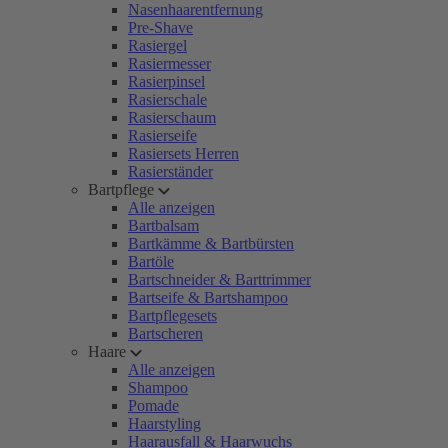
Nasenhaarentfernung
Pre-Shave
Rasiergel
Rasiermesser
Rasierpinsel
Rasierschale
Rasierschaum
Rasierseife
Rasiersets Herren
Rasierständer
Bartpflege
Alle anzeigen
Bartbalsam
Bartkämme & Bartbürsten
Bartöle
Bartschneider & Barttrimmer
Bartseife & Bartshampoo
Bartpflegesets
Bartscheren
Haare
Alle anzeigen
Shampoo
Pomade
Haarstyling
Haarausfall & Haarwuchs