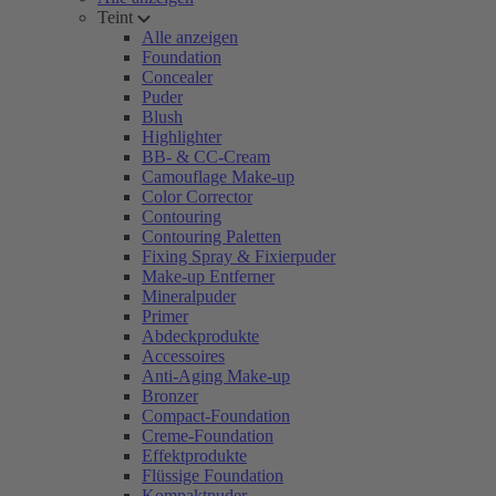
Teint
Alle anzeigen
Foundation
Concealer
Puder
Blush
Highlighter
BB- & CC-Cream
Camouflage Make-up
Color Corrector
Contouring
Contouring Paletten
Fixing Spray & Fixierpuder
Make-up Entferner
Mineralpuder
Primer
Abdeckprodukte
Accessoires
Anti-Aging Make-up
Bronzer
Compact-Foundation
Creme-Foundation
Effektprodukte
Flüssige Foundation
Kompaktpuder