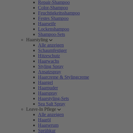
Repair-Shampoo
Color-Shampoo
Feuchtigkeitsshampoo
Festes Shampoo
Haarseife
Lockenshampoo
Shampoo-Sets
Haarstyling
Alle anzeigen
Schaumfestiger
Hitzeschutz
Haarwachs
Styling Spray
Ansatzspray
Haarcreme & Stylingcreme
Haargel
Haarpuder
Haarspray
Haarstyling-Sets
Sea Salt Spray
Leave-In Pflege
Alle anzeigen
Haaröl
Haarserum
Sprühkur