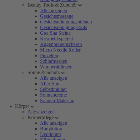
Beauty Tools & Zubehör
Alle anzeigen
Gesichtsmassage
Gesichtsreinigungsbürsten
Gesichtsreinigungstools
Gua Sha Steine
Kosmetikspiegel
Augenbrauenscheren
Micro Needle Roller
Pinzetten
Schlafmasken
Wimpernbürsten
Sonne & Schutz
Alle anzeigen
After Sun
Selbstbräuner
Sonnencreme
Sonnen-Make-up
Körper
Alle anzeigen
Körperpflege
Alle anzeigen
Bodylotion
Deodorant
Körperbutter