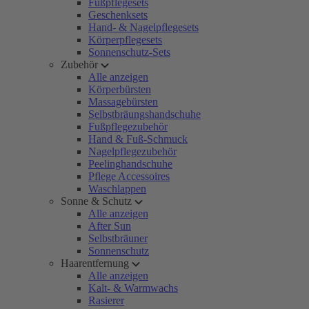
Fußpflegesets
Geschenksets
Hand- & Nagelpflegesets
Körperpflegesets
Sonnenschutz-Sets
Zubehör
Alle anzeigen
Körperbürsten
Massagebürsten
Selbstbräungshandschuhe
Fußpflegezubehör
Hand & Fuß-Schmuck
Nagelpflegezubehör
Peelinghandschuhe
Pflege Accessoires
Waschlappen
Sonne & Schutz
Alle anzeigen
After Sun
Selbstbräuner
Sonnenschutz
Haarentfernung
Alle anzeigen
Kalt- & Warmwachs
Rasierer