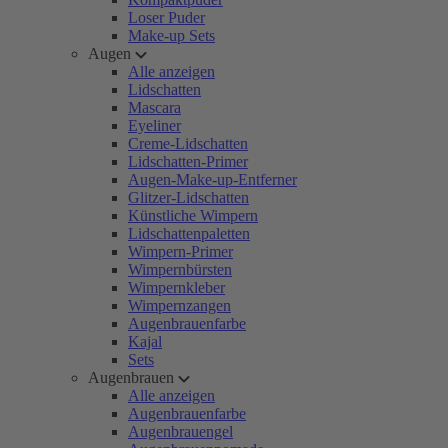
Loser Puder
Make-up Sets
Augen
Alle anzeigen
Lidschatten
Mascara
Eyeliner
Creme-Lidschatten
Lidschatten-Primer
Augen-Make-up-Entferner
Glitzer-Lidschatten
Künstliche Wimpern
Lidschattenpaletten
Wimpern-Primer
Wimpernbürsten
Wimpernkleber
Wimpernzangen
Augenbrauenfarbe
Kajal
Sets
Augenbrauen
Alle anzeigen
Augenbrauenfarbe
Augenbrauengel