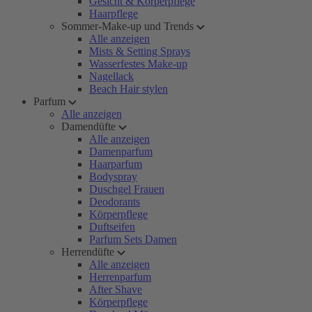
Gesicht & Körperpflege
Haarpflege
Sommer-Make-up und Trends
Alle anzeigen
Mists & Setting Sprays
Wasserfestes Make-up
Nagellack
Beach Hair stylen
Parfum
Alle anzeigen
Damendüfte
Alle anzeigen
Damenparfum
Haarparfum
Bodyspray
Duschgel Frauen
Deodorants
Körperpflege
Duftseifen
Parfum Sets Damen
Herrendüfte
Alle anzeigen
Herrenparfum
After Shave
Körperpflege