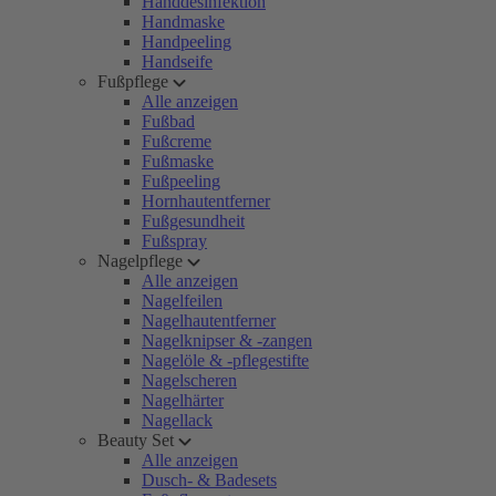
Handdesinfektion
Handmaske
Handpeeling
Handseife
Fußpflege
Alle anzeigen
Fußbad
Fußcreme
Fußmaske
Fußpeeling
Hornhautentferner
Fußgesundheit
Fußspray
Nagelpflege
Alle anzeigen
Nagelfeilen
Nagelhautentferner
Nagelknipser & -zangen
Nagelöle & -pflegestifte
Nagelscheren
Nagelhärter
Nagellack
Beauty Set
Alle anzeigen
Dusch- & Badesets