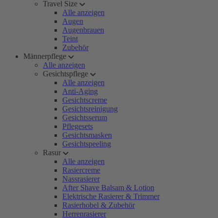
Travel Size
Alle anzeigen
Augen
Augenbrauen
Teint
Zubehör
Männerpflege
Alle anzeigen
Gesichtspflege
Alle anzeigen
Anti-Aging
Gesichtscreme
Gesichtsreinigung
Gesichtsserum
Pflegesets
Gesichtsmasken
Gesichtspeeling
Rasur
Alle anzeigen
Rasiercreme
Nassrasierer
After Shave Balsam & Lotion
Elektrische Rasierer & Trimmer
Rasierhobel & Zubehör
Herrenrasierer