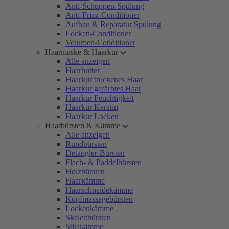
Anti-Schuppen-Spülung
Anti-Frizz-Conditioner
Aufbau & Reparatur Spülung
Locken-Conditioner
Volumen-Conditioner
Haarmaske & Haarkur
Alle anzeigen
Haarbutter
Haarkur trockenes Haar
Haarkur gefärbtes Haar
Haarkur Feuchtigkeit
Haarkur Keratin
Haarkur Locken
Haarbürsten & Kämme
Alle anzeigen
Rundbürsten
Detangler-Bürsten
Flach- & Paddelbürsten
Holzbürsten
Haarkämme
Haarschneidekämme
Kopfmassagebürsten
Lockenkämme
Skelettbürsten
Stielkämme