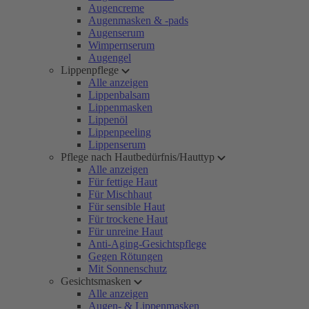
Augencreme
Augenmasken & -pads
Augenserum
Wimpernserum
Augengel
Lippenpflege
Alle anzeigen
Lippenbalsam
Lippenmasken
Lippenöl
Lippenpeeling
Lippenserum
Pflege nach Hautbedürfnis/Hauttyp
Alle anzeigen
Für fettige Haut
Für Mischhaut
Für sensible Haut
Für trockene Haut
Für unreine Haut
Anti-Aging-Gesichtspflege
Gegen Rötungen
Mit Sonnenschutz
Gesichtsmasken
Alle anzeigen
Augen- & Lippenmasken