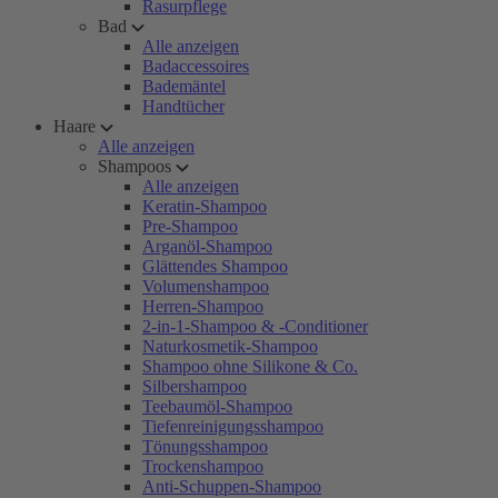
Rasurpflege
Bad
Alle anzeigen
Badaccessoires
Bademäntel
Handtücher
Haare
Alle anzeigen
Shampoos
Alle anzeigen
Keratin-Shampoo
Pre-Shampoo
Arganöl-Shampoo
Glättendes Shampoo
Volumenshampoo
Herren-Shampoo
2-in-1-Shampoo & -Conditioner
Naturkosmetik-Shampoo
Shampoo ohne Silikone & Co.
Silbershampoo
Teebaumöl-Shampoo
Tiefenreinigungsshampoo
Tönungsshampoo
Trockenshampoo
Anti-Schuppen-Shampoo