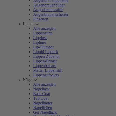
Augenbrauenpomade
Augenbrauenpuder
Augenbrauenstifte
Augenbrauenscheren
Pinzetten
Lippen
Alle anzeigen
Lippenstifte
Lipgloss
Lipliner
Lip-Plumper
Liquid Lipstick
Lippen Zubehör
Lippen-Primer
Lippenbalsam
Matter Lippenstift
Lippenstift-Sets
Nägel
Alle anzeigen
Nagellack
Base Coat
Top Coat
Nagelhärter
Nagelfeilen
Gel Nagellack