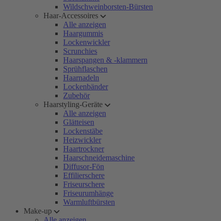
Wildschweinborsten-Bürsten
Haar-Accessoires
Alle anzeigen
Haargummis
Lockenwickler
Scrunchies
Haarspangen & -klammern
Sprühflaschen
Haarnadeln
Lockenbänder
Zubehör
Haarstyling-Geräte
Alle anzeigen
Glätteisen
Lockenstäbe
Heizwickler
Haartrockner
Haarschneidemaschine
Diffusor-Fön
Effilierschere
Friseurschere
Friseurumhänge
Warmluftbürsten
Make-up
Alle anzeigen