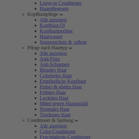
Leave-in Conditioner
Haarpflegesets
Kopfhautpflege
Alle anzeigen
Kopfhaut-Öl
Kopfhautpeeling
Haarwasser
Sonnenschutz & -pflege
Pflege nach Haartyp
Alle anzeigen
Anti-Frizz
Anti-Schuppen
Blondes Haar
Coloriertes Haar
Empfindliche Kopfhaut
Feines & glattes Haar
Fettiges Haar
Lockiges Haar
Mittel gegen Haarausfall
Normales Haar
Trockenes Haar
Conditioner & Spülung
Alle anzeigen
Color-Conditioner
Feuchtigkeits-Conditioner