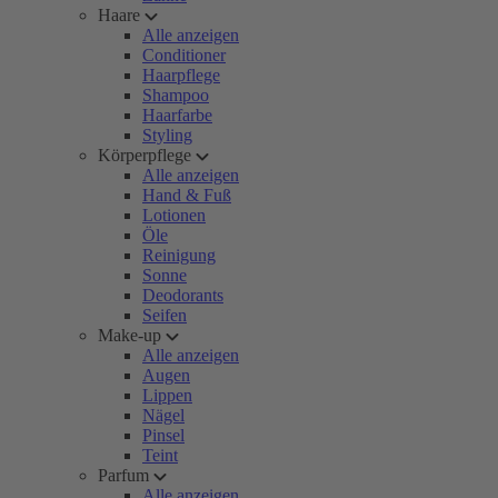
Haare
Alle anzeigen
Conditioner
Haarpflege
Shampoo
Haarfarbe
Styling
Körperpflege
Alle anzeigen
Hand & Fuß
Lotionen
Öle
Reinigung
Sonne
Deodorants
Seifen
Make-up
Alle anzeigen
Augen
Lippen
Nägel
Pinsel
Teint
Parfum
Alle anzeigen