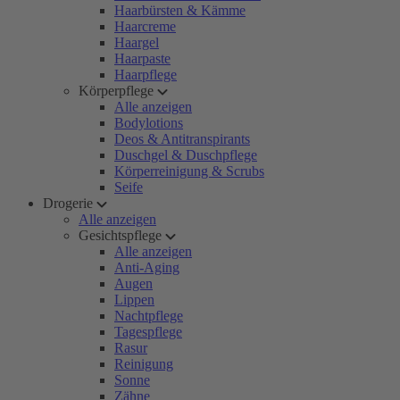
Haarbürsten & Kämme
Haarcreme
Haargel
Haarpaste
Haarpflege
Körperpflege
Alle anzeigen
Bodylotions
Deos & Antitranspirants
Duschgel & Duschpflege
Körperreinigung & Scrubs
Seife
Drogerie
Alle anzeigen
Gesichtspflege
Alle anzeigen
Anti-Aging
Augen
Lippen
Nachtpflege
Tagespflege
Rasur
Reinigung
Sonne
Zähne