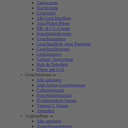
Tagescreme
Nachtcreme
Gesichtsöl
24h-Gesichtspflege
Anti-Pickel-Pflege
BB- & CC-Cream
Feuchtigkeitscreme
Gesichtsmasken
Gesichtspflege ohne Parabene
Gesichtspflegesets
Gesichtsspray
Getönte Tagescreme
Hals & Dekolleté
Pflege mit Q10
Gesichtsserum
Alle anzeigen
Anti-Aging-Gesichtsserum
Collagenserum
Feuchtigkeitsserum
Hyaluronsäure-Serum
Vitamin C Serum
Ampullen
Augenpflege
Alle anzeigen
Augenbrauenserum