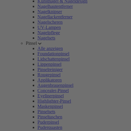
Kunstnägel & Nageldesign
Nagelhautentferner
Nagelknipser
Nagellackentferner
Nagelscheren
UV-Lampen
Nagelpflege
Nagelsets
Pinsel
Alle anzeigen
Foundationpinsel
Lidschattenpinsel
Lippenpinsel
Pinselreiniger
Rougepinsel
Applikatoren
Augenbrauenpinsel
Concealer-Pinsel
Eyelinerpinsel
Highlighter-Pinsel
Maskenpinsel
Pinselsets
Pinseltaschen
Puderpinsel
Puderquasten