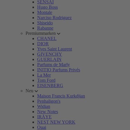
SENSAI
Hugo Boss
Montale
Narciso Rodriguez
Shiseido
Rabanne
Premiummarken
CHANEL
DIOR
Yves Saint Laurent
GIVENCHY
GUERLAIN
Parfums de Marly
INITIO Parfums Privés
La Mer
Tom Ford
EISENBERG
Neu
Maison Francis Kurkdjian
Penhaligon's
Widian
New Notes
IRÄYE
NEST NEW YORK
Ouai