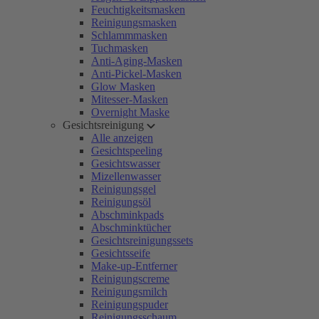
Feuchtigkeitsmasken
Reinigungsmasken
Schlammmasken
Tuchmasken
Anti-Aging-Masken
Anti-Pickel-Masken
Glow Masken
Mitesser-Masken
Overnight Maske
Gesichtsreinigung
Alle anzeigen
Gesichtspeeling
Gesichtswasser
Mizellenwasser
Reinigungsgel
Reinigungsöl
Abschminkpads
Abschminktücher
Gesichtsreinigungssets
Gesichtsseife
Make-up-Entferner
Reinigungscreme
Reinigungsmilch
Reinigungspuder
Reinigungsschaum