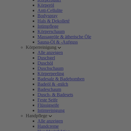
Körperöl
Anti-Cellulite
Bodyspray
Hals & Dekolleté
Intimpflege
Körperschaum
Massageöle & ätherische Öle
Sauna-Öl & -Aufguss
Körperreinigung
Alle anzeigen
Duschgel
Duschöl
Duschschaum
Körperpeeling
Badesalz & Badebomben
Badeöl & -milch
Badeschaum
Dusch- & Badesets
Feste Seife
Flüssigseife
Intimreinigung
Handpflege
Alle anzeigen
Handcreme