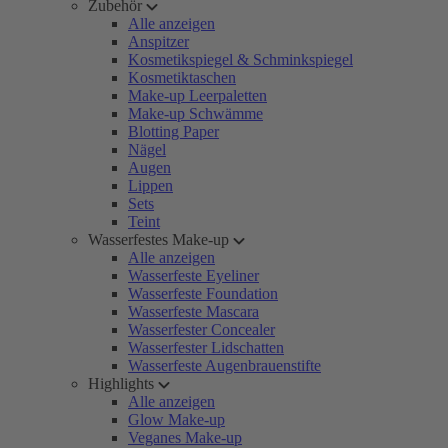
Zubehör
Alle anzeigen
Anspitzer
Kosmetikspiegel & Schminkspiegel
Kosmetiktaschen
Make-up Leerpaletten
Make-up Schwämme
Blotting Paper
Nägel
Augen
Lippen
Sets
Teint
Wasserfestes Make-up
Alle anzeigen
Wasserfeste Eyeliner
Wasserfeste Foundation
Wasserfeste Mascara
Wasserfester Concealer
Wasserfester Lidschatten
Wasserfeste Augenbrauenstifte
Highlights
Alle anzeigen
Glow Make-up
Veganes Make-up