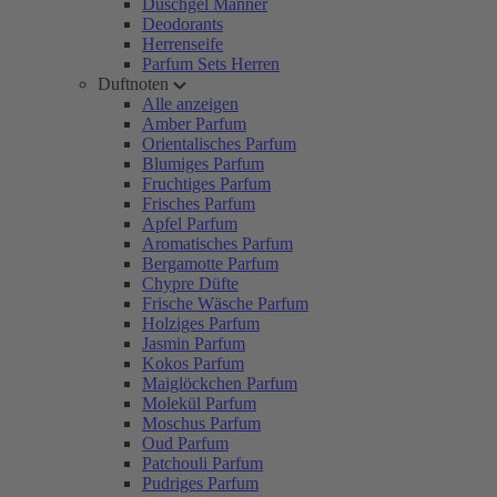
Duschgel Männer
Deodorants
Herrenseife
Parfum Sets Herren
Duftnoten
Alle anzeigen
Amber Parfum
Orientalisches Parfum
Blumiges Parfum
Fruchtiges Parfum
Frisches Parfum
Apfel Parfum
Aromatisches Parfum
Bergamotte Parfum
Chypre Düfte
Frische Wäsche Parfum
Holziges Parfum
Jasmin Parfum
Kokos Parfum
Maiglöckchen Parfum
Molekül Parfum
Moschus Parfum
Oud Parfum
Patchouli Parfum
Pudriges Parfum