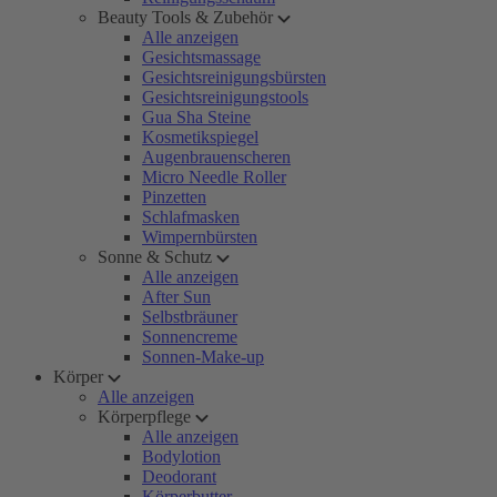
Beauty Tools & Zubehör
Alle anzeigen
Gesichtsmassage
Gesichtsreinigungsbürsten
Gesichtsreinigungstools
Gua Sha Steine
Kosmetikspiegel
Augenbrauenscheren
Micro Needle Roller
Pinzetten
Schlafmasken
Wimpernbürsten
Sonne & Schutz
Alle anzeigen
After Sun
Selbstbräuner
Sonnencreme
Sonnen-Make-up
Körper
Alle anzeigen
Körperpflege
Alle anzeigen
Bodylotion
Deodorant
Körperbutter