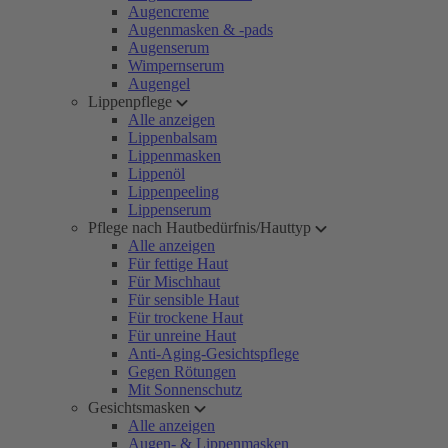
Augencreme
Augenmasken & -pads
Augenserum
Wimpernserum
Augengel
Lippenpflege
Alle anzeigen
Lippenbalsam
Lippenmasken
Lippenöl
Lippenpeeling
Lippenserum
Pflege nach Hautbedürfnis/Hauttyp
Alle anzeigen
Für fettige Haut
Für Mischhaut
Für sensible Haut
Für trockene Haut
Für unreine Haut
Anti-Aging-Gesichtspflege
Gegen Rötungen
Mit Sonnenschutz
Gesichtsmasken
Alle anzeigen
Augen- & Lippenmasken