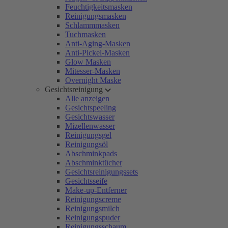
Feuchtigkeitsmasken
Reinigungsmasken
Schlammmasken
Tuchmasken
Anti-Aging-Masken
Anti-Pickel-Masken
Glow Masken
Mitesser-Masken
Overnight Maske
Gesichtsreinigung
Alle anzeigen
Gesichtspeeling
Gesichtswasser
Mizellenwasser
Reinigungsgel
Reinigungsöl
Abschminkpads
Abschminktücher
Gesichtsreinigungssets
Gesichtsseife
Make-up-Entferner
Reinigungscreme
Reinigungsmilch
Reinigungspuder
Reinigungsschaum