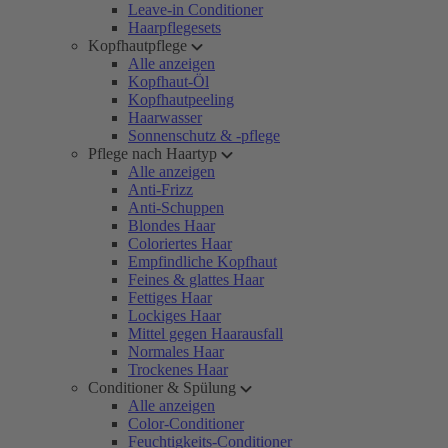
Leave-in Conditioner
Haarpflegesets
Kopfhautpflege
Alle anzeigen
Kopfhaut-Öl
Kopfhautpeeling
Haarwasser
Sonnenschutz & -pflege
Pflege nach Haartyp
Alle anzeigen
Anti-Frizz
Anti-Schuppen
Blondes Haar
Coloriertes Haar
Empfindliche Kopfhaut
Feines & glattes Haar
Fettiges Haar
Lockiges Haar
Mittel gegen Haarausfall
Normales Haar
Trockenes Haar
Conditioner & Spülung
Alle anzeigen
Color-Conditioner
Feuchtigkeits-Conditioner