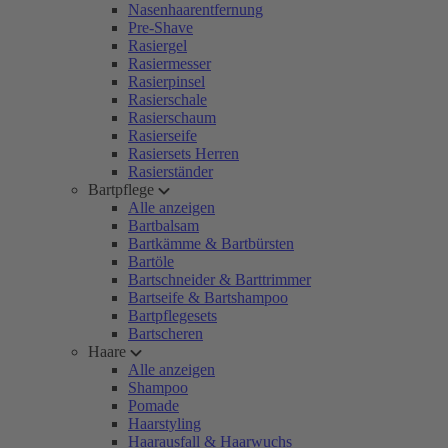
Nasenhaarentfernung
Pre-Shave
Rasiergel
Rasiermesser
Rasierpinsel
Rasierschale
Rasierschaum
Rasierseife
Rasiersets Herren
Rasierständer
Bartpflege
Alle anzeigen
Bartbalsam
Bartkämme & Bartbürsten
Bartöle
Bartschneider & Barttrimmer
Bartseife & Bartshampoo
Bartpflegesets
Bartscheren
Haare
Alle anzeigen
Shampoo
Pomade
Haarstyling
Haarausfall & Haarwuchs