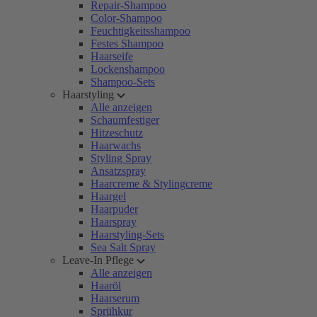
Repair-Shampoo
Color-Shampoo
Feuchtigkeitsshampoo
Festes Shampoo
Haarseife
Lockenshampoo
Shampoo-Sets
Haarstyling
Alle anzeigen
Schaumfestiger
Hitzeschutz
Haarwachs
Styling Spray
Ansatzspray
Haarcreme & Stylingcreme
Haargel
Haarpuder
Haarspray
Haarstyling-Sets
Sea Salt Spray
Leave-In Pflege
Alle anzeigen
Haaröl
Haarserum
Sprühkur