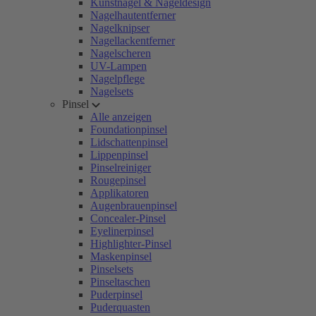
Kunstnägel & Nageldesign
Nagelhautentferner
Nagelknipser
Nagellackentferner
Nagelscheren
UV-Lampen
Nagelpflege
Nagelsets
Pinsel
Alle anzeigen
Foundationpinsel
Lidschattenpinsel
Lippenpinsel
Pinselreiniger
Rougepinsel
Applikatoren
Augenbrauenpinsel
Concealer-Pinsel
Eyelinerpinsel
Highlighter-Pinsel
Maskenpinsel
Pinselsets
Pinseltaschen
Puderpinsel
Puderquasten