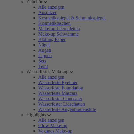
Zubehör
Alle anzeigen
Anspitzer
Kosmetikspiegel & Schminkspiegel
Kosmetiktaschen
Make-up Leerpaletten
Make-up Schwämme
Blotting Paper
Nägel
Augen
Lippen
Sets
Teint
Wasserfestes Make-up
Alle anzeigen
Wasserfeste Eyeliner
Wasserfeste Foundation
Wasserfeste Mascara
Wasserfester Concealer
Wasserfester Lidschatten
Wasserfeste Augenbrauenstifte
Highlights
Alle anzeigen
Glow Make-up
Veganes Make-up