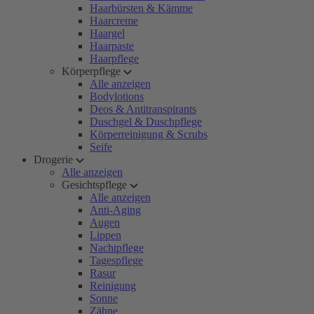
Haarbürsten & Kämme
Haarcreme
Haargel
Haarpaste
Haarpflege
Körperpflege
Alle anzeigen
Bodylotions
Deos & Antitranspirants
Duschgel & Duschpflege
Körperreinigung & Scrubs
Seife
Drogerie
Alle anzeigen
Gesichtspflege
Alle anzeigen
Anti-Aging
Augen
Lippen
Nachtpflege
Tagespflege
Rasur
Reinigung
Sonne
Zähne