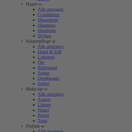
Haare
Alle anzeigen
Conditioner
Haarpflege
Shampoo
Haarfarbe
Styling
Körperpflege
Alle anzeigen
Hand & Fuß
Lotionen
Öle
Reinigung
Sonne
Deodorants
Seifen
Make-up
Alle anzeigen
Augen
Lippen
Nägel
Pinsel
Teint
Parfum
Alle anzeigen