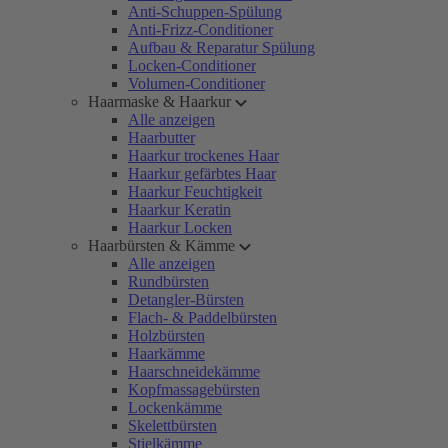
Anti-Schuppen-Spülung
Anti-Frizz-Conditioner
Aufbau & Reparatur Spülung
Locken-Conditioner
Volumen-Conditioner
Haarmaske & Haarkur
Alle anzeigen
Haarbutter
Haarkur trockenes Haar
Haarkur gefärbtes Haar
Haarkur Feuchtigkeit
Haarkur Keratin
Haarkur Locken
Haarbürsten & Kämme
Alle anzeigen
Rundbürsten
Detangler-Bürsten
Flach- & Paddelbürsten
Holzbürsten
Haarkämme
Haarschneidekämme
Kopfmassagebürsten
Lockenkämme
Skelettbürsten
Stielkämme