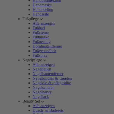
Handdesinfektion
Handmaske
Handpeeling
Handseife
Fußpflege
Alle anzeigen
Fußbad
Fußcreme
Fußmaske
Fußpeeling
Hornhautentferner
Fußgesundheit
Fußspray
Nagelpflege
Alle anzeigen
Nagelfeilen
Nagelhautentferner
Nagelknipser & -zangen
Nagelöle & -pflegestifte
Nagelscheren
Nagelhärter
Nagellack
Beauty Set
Alle anzeigen
Dusch- & Badesets