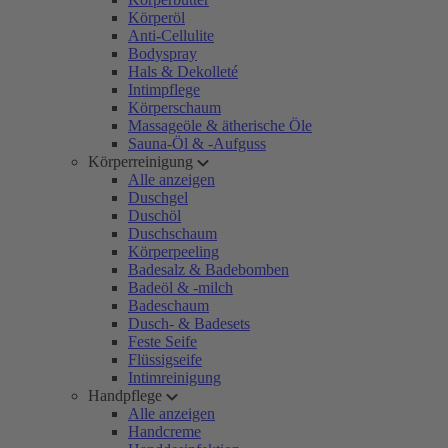
Körperöl
Anti-Cellulite
Bodyspray
Hals & Dekolleté
Intimpflege
Körperschaum
Massageöle & ätherische Öle
Sauna-Öl & -Aufguss
Körperreinigung
Alle anzeigen
Duschgel
Duschöl
Duschschaum
Körperpeeling
Badesalz & Badebomben
Badeöl & -milch
Badeschaum
Dusch- & Badesets
Feste Seife
Flüssigseife
Intimreinigung
Handpflege
Alle anzeigen
Handcreme