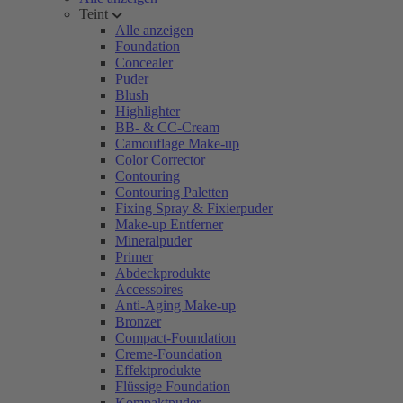
Teint
Alle anzeigen
Foundation
Concealer
Puder
Blush
Highlighter
BB- & CC-Cream
Camouflage Make-up
Color Corrector
Contouring
Contouring Paletten
Fixing Spray & Fixierpuder
Make-up Entferner
Mineralpuder
Primer
Abdeckprodukte
Accessoires
Anti-Aging Make-up
Bronzer
Compact-Foundation
Creme-Foundation
Effektprodukte
Flüssige Foundation
Kompaktpuder