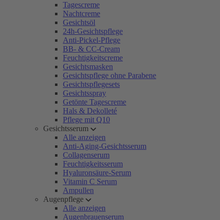
Tagescreme
Nachtcreme
Gesichtsöl
24h-Gesichtspflege
Anti-Pickel-Pflege
BB- & CC-Cream
Feuchtigkeitscreme
Gesichtsmasken
Gesichtspflege ohne Parabene
Gesichtspflegesets
Gesichtsspray
Getönte Tagescreme
Hals & Dekolleté
Pflege mit Q10
Gesichtsserum
Alle anzeigen
Anti-Aging-Gesichtsserum
Collagenserum
Feuchtigkeitsserum
Hyaluronsäure-Serum
Vitamin C Serum
Ampullen
Augenpflege
Alle anzeigen
Augenbrauenserum