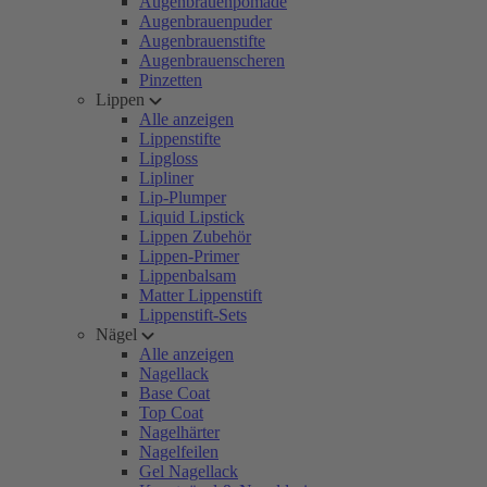
Augenbrauenpomade
Augenbrauenpuder
Augenbrauenstifte
Augenbrauenscheren
Pinzetten
Lippen
Alle anzeigen
Lippenstifte
Lipgloss
Lipliner
Lip-Plumper
Liquid Lipstick
Lippen Zubehör
Lippen-Primer
Lippenbalsam
Matter Lippenstift
Lippenstift-Sets
Nägel
Alle anzeigen
Nagellack
Base Coat
Top Coat
Nagelhärter
Nagelfeilen
Gel Nagellack