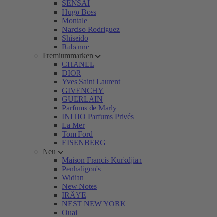
SENSAI
Hugo Boss
Montale
Narciso Rodriguez
Shiseido
Rabanne
Premiummarken
CHANEL
DIOR
Yves Saint Laurent
GIVENCHY
GUERLAIN
Parfums de Marly
INITIO Parfums Privés
La Mer
Tom Ford
EISENBERG
Neu
Maison Francis Kurkdjian
Penhaligon's
Widian
New Notes
IRÄYE
NEST NEW YORK
Ouai