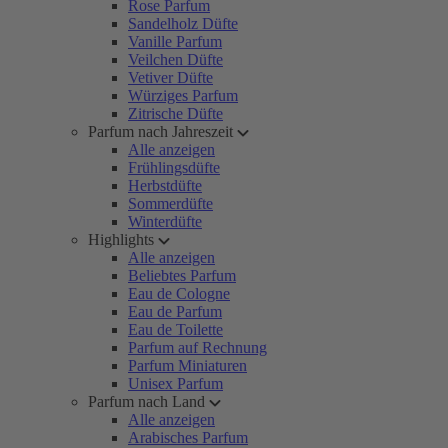
Rose Parfum
Sandelholz Düfte
Vanille Parfum
Veilchen Düfte
Vetiver Düfte
Würziges Parfum
Zitrische Düfte
Parfum nach Jahreszeit
Alle anzeigen
Frühlingsdüfte
Herbstdüfte
Sommerdüfte
Winterdüfte
Highlights
Alle anzeigen
Beliebtes Parfum
Eau de Cologne
Eau de Parfum
Eau de Toilette
Parfum auf Rechnung
Parfum Miniaturen
Unisex Parfum
Parfum nach Land
Alle anzeigen
Arabisches Parfum