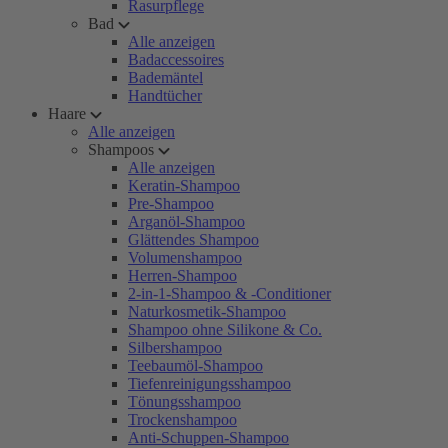
Rasurpflege
Bad
Alle anzeigen
Badaccessoires
Bademäntel
Handtücher
Haare
Alle anzeigen
Shampoos
Alle anzeigen
Keratin-Shampoo
Pre-Shampoo
Arganöl-Shampoo
Glättendes Shampoo
Volumenshampoo
Herren-Shampoo
2-in-1-Shampoo & -Conditioner
Naturkosmetik-Shampoo
Shampoo ohne Silikone & Co.
Silbershampoo
Teebaumöl-Shampoo
Tiefenreinigungsshampoo
Tönungsshampoo
Trockenshampoo
Anti-Schuppen-Shampoo