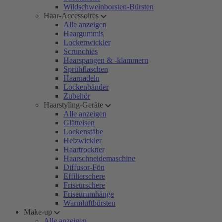
Wildschweinborsten-Bürsten
Haar-Accessoires
Alle anzeigen
Haargummis
Lockenwickler
Scrunchies
Haarspangen & -klammern
Sprühflaschen
Haarnadeln
Lockenbänder
Zubehör
Haarstyling-Geräte
Alle anzeigen
Glätteisen
Lockenstäbe
Heizwickler
Haartrockner
Haarschneidemaschine
Diffusor-Fön
Effilierschere
Friseurschere
Friseurumhänge
Warmluftbürsten
Make-up
Alle anzeigen