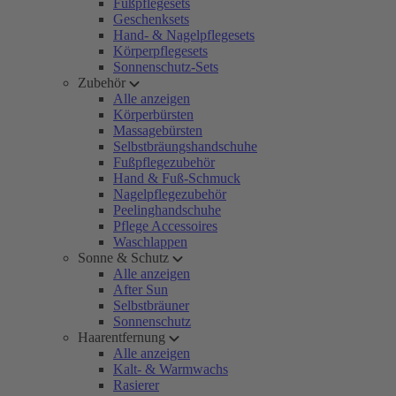
Fußpflegesets
Geschenksets
Hand- & Nagelpflegesets
Körperpflegesets
Sonnenschutz-Sets
Zubehör
Alle anzeigen
Körperbürsten
Massagebürsten
Selbstbräungshandschuhe
Fußpflegezubehör
Hand & Fuß-Schmuck
Nagelpflegezubehör
Peelinghandschuhe
Pflege Accessoires
Waschlappen
Sonne & Schutz
Alle anzeigen
After Sun
Selbstbräuner
Sonnenschutz
Haarentfernung
Alle anzeigen
Kalt- & Warmwachs
Rasierer