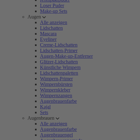
Loser Puder
Make-up Sets
Augen
Alle anzeigen
Lidschatten
Mascara
Eyeliner
Creme-Lidschatten
Lidschatten-Primer
Augen-Make-up-Entferner
Glitzer-Lidschatten
Künstliche Wimpern
Lidschattenpaletten
Wimpern-Primer
Wimpernbürsten
Wimpernkleber
Wimpernzangen
Augenbrauenfarbe
Kajal
Sets
Augenbrauen
Alle anzeigen
Augenbrauenfarbe
Augenbrauengel