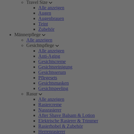
Travel Size
Alle anzeigen
Augen
Augenbrauen
Teint
Zubehör
Männerpflege
Alle anzeigen
Gesichtspflege
Alle anzeigen
Anti-Aging
Gesichtscreme
Gesichtsreinigung
Gesichtsserum
Pflegesets
Gesichtsmasken
Gesichtspeeling
Rasur
Alle anzeigen
Rasiercreme
Nassrasierer
After Shave Balsam & Lotion
Elektrische Rasierer & Trimmer
Rasierhobel & Zubehör
Herrenrasierer