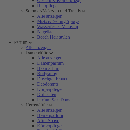
Gesicht & Körperpflege
Haarpflege
Sommer-Make-up und Trends
Alle anzeigen
Mists & Setting Sprays
Wasserfestes Make-up
Nagellack
Beach Hair stylen
Parfum
Alle anzeigen
Damendüfte
Alle anzeigen
Damenparfum
Haarparfum
Bodyspray
Duschgel Frauen
Deodorants
Körperpflege
Duftseifen
Parfum Sets Damen
Herrendüfte
Alle anzeigen
Herrenparfum
After Shave
Körperpflege