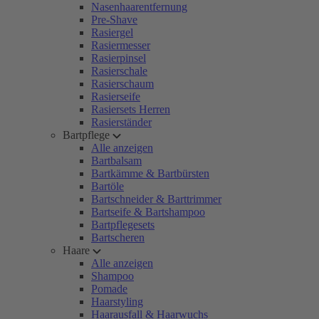
Nasenhaarentfernung
Pre-Shave
Rasiergel
Rasiermesser
Rasierpinsel
Rasierschale
Rasierschaum
Rasierseife
Rasiersets Herren
Rasierständer
Bartpflege
Alle anzeigen
Bartbalsam
Bartkämme & Bartbürsten
Bartöle
Bartschneider & Barttrimmer
Bartseife & Bartshampoo
Bartpflegesets
Bartscheren
Haare
Alle anzeigen
Shampoo
Pomade
Haarstyling
Haarausfall & Haarwuchs