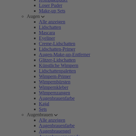
Loser Puder
Make-up Sets
Augen
Alle anzeigen
Lidschatten
Mascara
Eyeliner
Creme-Lidschatten
Lidschatten-Primer
Augen-Make-up-Entferner
Glitzer-Lidschatten
Künstliche Wimpern
Lidschattenpaletten
Wimpern-Primer
Wimpernbürsten
Wimpernkleber
Wimpernzangen
Augenbrauenfarbe
Kajal
Sets
Augenbrauen
Alle anzeigen
Augenbrauenfarbe
Augenbrauengel