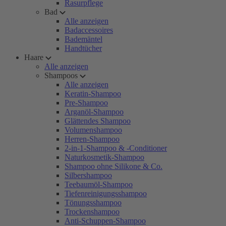
Rasurpflege
Bad
Alle anzeigen
Badaccessoires
Bademäntel
Handtücher
Haare
Alle anzeigen
Shampoos
Alle anzeigen
Keratin-Shampoo
Pre-Shampoo
Arganöl-Shampoo
Glättendes Shampoo
Volumenshampoo
Herren-Shampoo
2-in-1-Shampoo & -Conditioner
Naturkosmetik-Shampoo
Shampoo ohne Silikone & Co.
Silbershampoo
Teebaumöl-Shampoo
Tiefenreinigungsshampoo
Tönungsshampoo
Trockenshampoo
Anti-Schuppen-Shampoo