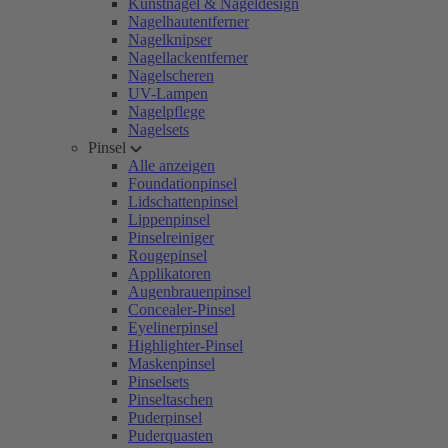
Kunstnägel & Nageldesign
Nagelhautentferner
Nagelknipser
Nagellackentferner
Nagelscheren
UV-Lampen
Nagelpflege
Nagelsets
Pinsel
Alle anzeigen
Foundationpinsel
Lidschattenpinsel
Lippenpinsel
Pinselreiniger
Rougepinsel
Applikatoren
Augenbrauenpinsel
Concealer-Pinsel
Eyelinerpinsel
Highlighter-Pinsel
Maskenpinsel
Pinselsets
Pinseltaschen
Puderpinsel
Puderquasten