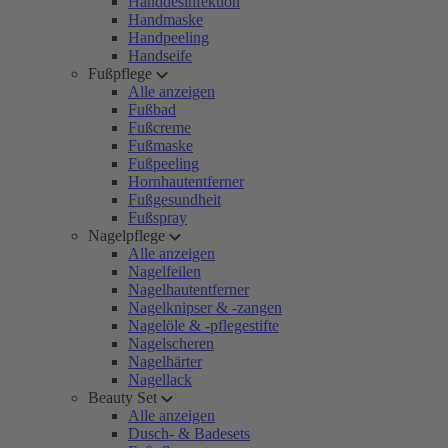
Handdesinfektion
Handmaske
Handpeeling
Handseife
Fußpflege
Alle anzeigen
Fußbad
Fußcreme
Fußmaske
Fußpeeling
Hornhautentferner
Fußgesundheit
Fußspray
Nagelpflege
Alle anzeigen
Nagelfeilen
Nagelhautentferner
Nagelknipser & -zangen
Nagelöle & -pflegestifte
Nagelscheren
Nagelhärter
Nagellack
Beauty Set
Alle anzeigen
Dusch- & Badesets