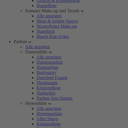
Gesicht & Körperpflege
Haarpflege
Sommer-Make-up und Trends
Alle anzeigen
Mists & Setting Sprays
Wasserfestes Make-up
Nagellack
Beach Hair stylen
Parfum
Alle anzeigen
Damendüfte
Alle anzeigen
Damenparfum
Haarparfum
Bodyspray
Duschgel Frauen
Deodorants
Körperpflege
Duftseifen
Parfum Sets Damen
Herrendüfte
Alle anzeigen
Herrenparfum
After Shave
Körperpflege