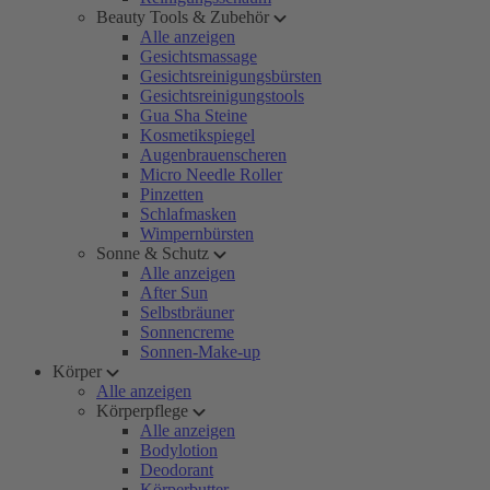
Beauty Tools & Zubehör
Alle anzeigen
Gesichtsmassage
Gesichtsreinigungsbürsten
Gesichtsreinigungstools
Gua Sha Steine
Kosmetikspiegel
Augenbrauenscheren
Micro Needle Roller
Pinzetten
Schlafmasken
Wimpernbürsten
Sonne & Schutz
Alle anzeigen
After Sun
Selbstbräuner
Sonnencreme
Sonnen-Make-up
Körper
Alle anzeigen
Körperpflege
Alle anzeigen
Bodylotion
Deodorant
Körperbutter