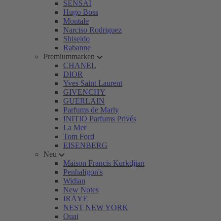
SENSAI
Hugo Boss
Montale
Narciso Rodriguez
Shiseido
Rabanne
Premiummarken
CHANEL
DIOR
Yves Saint Laurent
GIVENCHY
GUERLAIN
Parfums de Marly
INITIO Parfums Privés
La Mer
Tom Ford
EISENBERG
Neu
Maison Francis Kurkdjian
Penhaligon's
Widian
New Notes
IRÄYE
NEST NEW YORK
Ouai