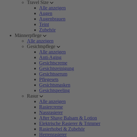
Travel Size
Alle anzeigen
Augen
Augenbrauen
Teint
Zubehör
Männerpflege
Alle anzeigen
Gesichtspflege
Alle anzeigen
Anti-Aging
Gesichtscreme
Gesichtsreinigung
Gesichtsserum
Pflegesets
Gesichtsmasken
Gesichtspeeling
Rasur
Alle anzeigen
Rasiercreme
Nassrasierer
After Shave Balsam & Lotion
Elektrische Rasierer & Trimmer
Rasierhobel & Zubehör
Herrenrasierer