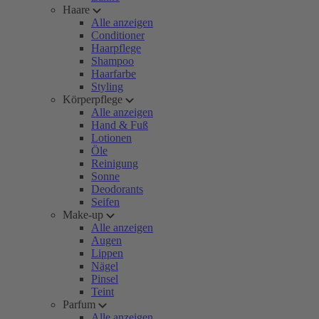
Haare
Alle anzeigen
Conditioner
Haarpflege
Shampoo
Haarfarbe
Styling
Körperpflege
Alle anzeigen
Hand & Fuß
Lotionen
Öle
Reinigung
Sonne
Deodorants
Seifen
Make-up
Alle anzeigen
Augen
Lippen
Nägel
Pinsel
Teint
Parfum
Alle anzeigen