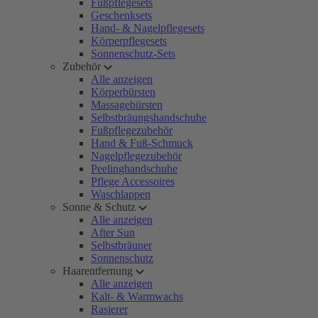
Fußpflegesets
Geschenksets
Hand- & Nagelpflegesets
Körperpflegesets
Sonnenschutz-Sets
Zubehör
Alle anzeigen
Körperbürsten
Massagebürsten
Selbstbräungshandschuhe
Fußpflegezubehör
Hand & Fuß-Schmuck
Nagelpflegezubehör
Peelinghandschuhe
Pflege Accessoires
Waschlappen
Sonne & Schutz
Alle anzeigen
After Sun
Selbstbräuner
Sonnenschutz
Haarentfernung
Alle anzeigen
Kalt- & Warmwachs
Rasierer