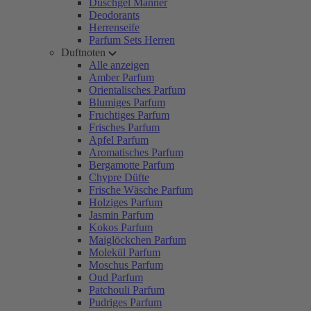
Duschgel Männer
Deodorants
Herrenseife
Parfum Sets Herren
Duftnoten
Alle anzeigen
Amber Parfum
Orientalisches Parfum
Blumiges Parfum
Fruchtiges Parfum
Frisches Parfum
Apfel Parfum
Aromatisches Parfum
Bergamotte Parfum
Chypre Düfte
Frische Wäsche Parfum
Holziges Parfum
Jasmin Parfum
Kokos Parfum
Maiglöckchen Parfum
Molekül Parfum
Moschus Parfum
Oud Parfum
Patchouli Parfum
Pudriges Parfum