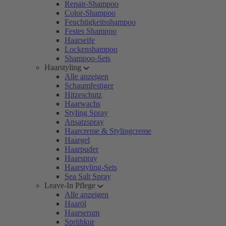
Repair-Shampoo
Color-Shampoo
Feuchtigkeitsshampoo
Festes Shampoo
Haarseife
Lockenshampoo
Shampoo-Sets
Haarstyling
Alle anzeigen
Schaumfestiger
Hitzeschutz
Haarwachs
Styling Spray
Ansatzspray
Haarcreme & Stylingcreme
Haargel
Haarpuder
Haarspray
Haarstyling-Sets
Sea Salt Spray
Leave-In Pflege
Alle anzeigen
Haaröl
Haarserum
Sprühkur