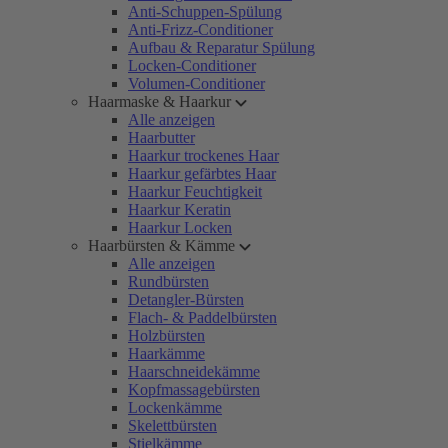
Anti-Schuppen-Spülung
Anti-Frizz-Conditioner
Aufbau & Reparatur Spülung
Locken-Conditioner
Volumen-Conditioner
Haarmaske & Haarkur
Alle anzeigen
Haarbutter
Haarkur trockenes Haar
Haarkur gefärbtes Haar
Haarkur Feuchtigkeit
Haarkur Keratin
Haarkur Locken
Haarbürsten & Kämme
Alle anzeigen
Rundbürsten
Detangler-Bürsten
Flach- & Paddelbürsten
Holzbürsten
Haarkämme
Haarschneidekämme
Kopfmassagebürsten
Lockenkämme
Skelettbürsten
Stielkämme