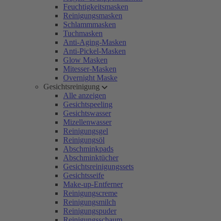
Feuchtigkeitsmasken
Reinigungsmasken
Schlammmasken
Tuchmasken
Anti-Aging-Masken
Anti-Pickel-Masken
Glow Masken
Mitesser-Masken
Overnight Maske
Gesichtsreinigung
Alle anzeigen
Gesichtspeeling
Gesichtswasser
Mizellenwasser
Reinigungsgel
Reinigungsöl
Abschminkpads
Abschminktücher
Gesichtsreinigungssets
Gesichtsseife
Make-up-Entferner
Reinigungscreme
Reinigungsmilch
Reinigungspuder
Reinigungsschaum