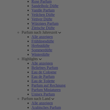
Rose Parfum
Sandelholz Düfte
Vanille Parfum
Veilchen Düfte
Vetiver Düfte
Würziges Parfum
Zitrische Düfte
Parfum nach Jahreszeit
Alle anzeigen
Frühlingsdüfte
Herbstdüfte
Sommerdüfte
Winterdüfte
Highlights
Alle anzeigen
Beliebtes Parfum
Eau de Cologne
Eau de Parfum
Eau de Toilette
Parfum auf Rechnung
Parfum Miniaturen
Unisex Parfum
Parfum nach Land
Alle anzeigen
Arabisches Parfum