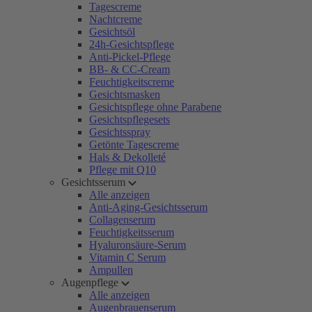
Tagescreme
Nachtcreme
Gesichtsöl
24h-Gesichtspflege
Anti-Pickel-Pflege
BB- & CC-Cream
Feuchtigkeitscreme
Gesichtsmasken
Gesichtspflege ohne Parabene
Gesichtspflegesets
Gesichtsspray
Getönte Tagescreme
Hals & Dekolleté
Pflege mit Q10
Gesichtsserum
Alle anzeigen
Anti-Aging-Gesichtsserum
Collagenserum
Feuchtigkeitsserum
Hyaluronsäure-Serum
Vitamin C Serum
Ampullen
Augenpflege
Alle anzeigen
Augenbrauenserum