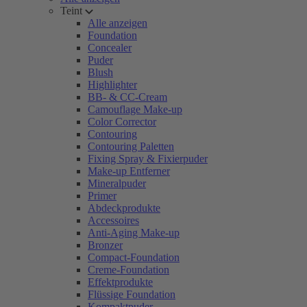
Teint
Alle anzeigen
Foundation
Concealer
Puder
Blush
Highlighter
BB- & CC-Cream
Camouflage Make-up
Color Corrector
Contouring
Contouring Paletten
Fixing Spray & Fixierpuder
Make-up Entferner
Mineralpuder
Primer
Abdeckprodukte
Accessoires
Anti-Aging Make-up
Bronzer
Compact-Foundation
Creme-Foundation
Effektprodukte
Flüssige Foundation
Kompaktpuder