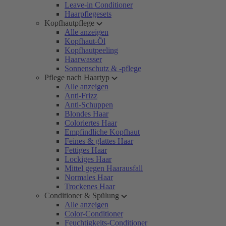
Leave-in Conditioner
Haarpflegesets
Kopfhautpflege
Alle anzeigen
Kopfhaut-Öl
Kopfhautpeeling
Haarwasser
Sonnenschutz & -pflege
Pflege nach Haartyp
Alle anzeigen
Anti-Frizz
Anti-Schuppen
Blondes Haar
Coloriertes Haar
Empfindliche Kopfhaut
Feines & glattes Haar
Fettiges Haar
Lockiges Haar
Mittel gegen Haarausfall
Normales Haar
Trockenes Haar
Conditioner & Spülung
Alle anzeigen
Color-Conditioner
Feuchtigkeits-Conditioner