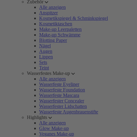
Zubehör
Alle anzeigen
Anspitzer
Kosmetikspiegel & Schminkspiegel
Kosmetiktaschen
Make-up Leerpaletten
Make-up Schwämme
Blotting Paper
Nägel
Augen
Lippen
Sets
Teint
Wasserfestes Make-up
Alle anzeigen
Wasserfeste Eyeliner
Wasserfeste Foundation
Wasserfeste Mascara
Wasserfester Concealer
Wasserfester Lidschatten
Wasserfeste Augenbrauenstifte
Highlights
Alle anzeigen
Glow Make-up
Veganes Make-up