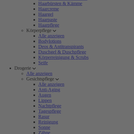
Haarbürsten & Kämme
Haarcreme
Haargel
Haarpaste
Haarpflege
Körperpflege
Alle anzeigen
Bodylotions
Deos & Antitranspirants
Duschgel & Duschpflege
Körperreinigung & Scrubs
Seife
Drogerie
Alle anzeigen
Gesichtspflege
Alle anzeigen
Anti-Aging
Augen
Lippen
Nachtpflege
Tagespflege
Rasur
Reinigung
Sonne
Zähne