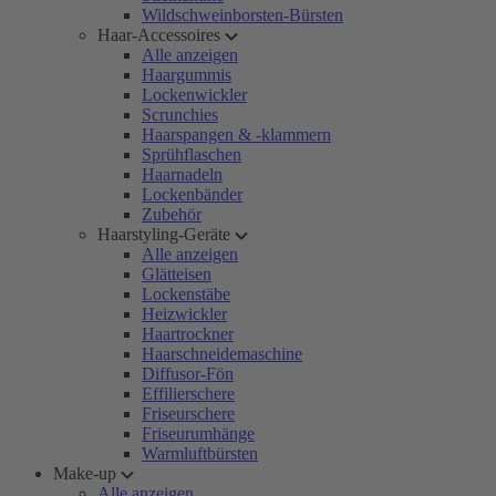
Wildschweinborsten-Bürsten
Haar-Accessoires
Alle anzeigen
Haargummis
Lockenwickler
Scrunchies
Haarspangen & -klammern
Sprühflaschen
Haarnadeln
Lockenbänder
Zubehör
Haarstyling-Geräte
Alle anzeigen
Glätteisen
Lockenstäbe
Heizwickler
Haartrockner
Haarschneidemaschine
Diffusor-Fön
Effilierschere
Friseurschere
Friseurumhänge
Warmluftbürsten
Make-up
Alle anzeigen