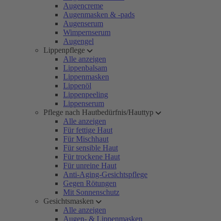
Augencreme
Augenmasken & -pads
Augenserum
Wimpernserum
Augengel
Lippenpflege
Alle anzeigen
Lippenbalsam
Lippenmasken
Lippenöl
Lippenpeeling
Lippenserum
Pflege nach Hautbedürfnis/Hauttyp
Alle anzeigen
Für fettige Haut
Für Mischhaut
Für sensible Haut
Für trockene Haut
Für unreine Haut
Anti-Aging-Gesichtspflege
Gegen Rötungen
Mit Sonnenschutz
Gesichtsmasken
Alle anzeigen
Augen- & Lippenmasken