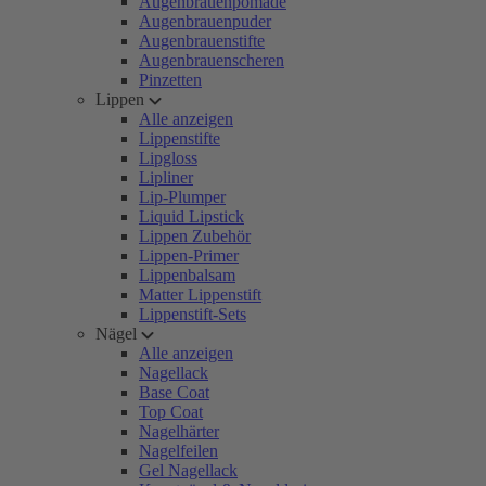
Augenbrauenpomade
Augenbrauenpuder
Augenbrauenstifte
Augenbrauenscheren
Pinzetten
Lippen
Alle anzeigen
Lippenstifte
Lipgloss
Lipliner
Lip-Plumper
Liquid Lipstick
Lippen Zubehör
Lippen-Primer
Lippenbalsam
Matter Lippenstift
Lippenstift-Sets
Nägel
Alle anzeigen
Nagellack
Base Coat
Top Coat
Nagelhärter
Nagelfeilen
Gel Nagellack