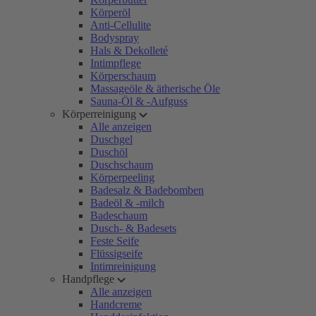
Körperöl
Anti-Cellulite
Bodyspray
Hals & Dekolleté
Intimpflege
Körperschaum
Massageöle & ätherische Öle
Sauna-Öl & -Aufguss
Körperreinigung
Alle anzeigen
Duschgel
Duschöl
Duschschaum
Körperpeeling
Badesalz & Badebomben
Badeöl & -milch
Badeschaum
Dusch- & Badesets
Feste Seife
Flüssigseife
Intimreinigung
Handpflege
Alle anzeigen
Handcreme