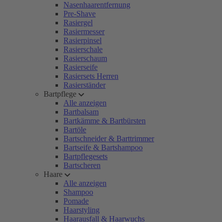
Nasenhaarentfernung
Pre-Shave
Rasiergel
Rasiermesser
Rasierpinsel
Rasierschale
Rasierschaum
Rasierseife
Rasiersets Herren
Rasierständer
Bartpflege
Alle anzeigen
Bartbalsam
Bartkämme & Bartbürsten
Bartöle
Bartschneider & Barttrimmer
Bartseife & Bartshampoo
Bartpflegesets
Bartscheren
Haare
Alle anzeigen
Shampoo
Pomade
Haarstyling
Haarausfall & Haarwuchs