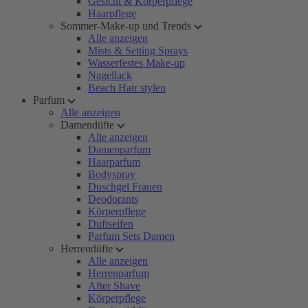
Gesicht & Körperpflege
Haarpflege
Sommer-Make-up und Trends
Alle anzeigen
Mists & Setting Sprays
Wasserfestes Make-up
Nagellack
Beach Hair stylen
Parfum
Alle anzeigen
Damendüfte
Alle anzeigen
Damenparfum
Haarparfum
Bodyspray
Duschgel Frauen
Deodorants
Körperpflege
Duftseifen
Parfum Sets Damen
Herrendüfte
Alle anzeigen
Herrenparfum
After Shave
Körperpflege