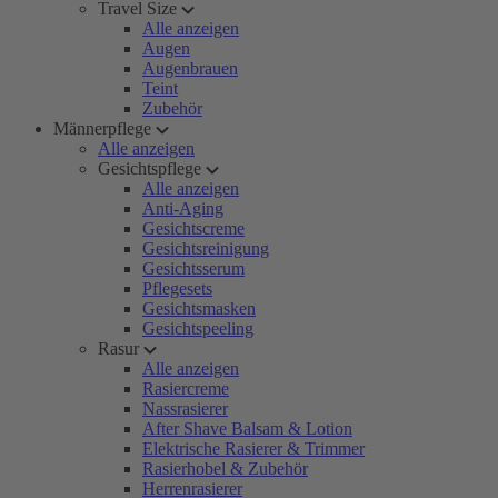
Travel Size
Alle anzeigen
Augen
Augenbrauen
Teint
Zubehör
Männerpflege
Alle anzeigen
Gesichtspflege
Alle anzeigen
Anti-Aging
Gesichtscreme
Gesichtsreinigung
Gesichtsserum
Pflegesets
Gesichtsmasken
Gesichtspeeling
Rasur
Alle anzeigen
Rasiercreme
Nassrasierer
After Shave Balsam & Lotion
Elektrische Rasierer & Trimmer
Rasierhobel & Zubehör
Herrenrasierer