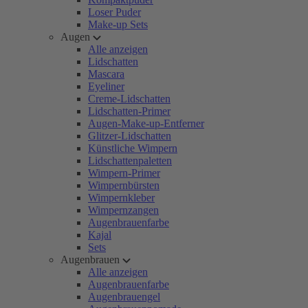
Loser Puder
Make-up Sets
Augen
Alle anzeigen
Lidschatten
Mascara
Eyeliner
Creme-Lidschatten
Lidschatten-Primer
Augen-Make-up-Entferner
Glitzer-Lidschatten
Künstliche Wimpern
Lidschattenpaletten
Wimpern-Primer
Wimpernbürsten
Wimpernkleber
Wimpernzangen
Augenbrauenfarbe
Kajal
Sets
Augenbrauen
Alle anzeigen
Augenbrauenfarbe
Augenbrauengel