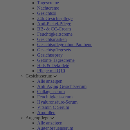
Tagescreme
Nachtcreme
Gesichtsöl
24h-Gesichtspflege
Anti-Pickel-Pflege
BB- & CC-Cream
Feuchtigkeitscreme
Gesichtsmasken
Gesichtspflege ohne Parabene
Gesichtspflegesets
Gesichtsspray
Getönte Tagescreme
Hals & Dekolleté
Pflege mit Q10
Gesichtsserum
Alle anzeigen
Anti-Aging-Gesichtsserum
Collagenserum
Feuchtigkeitsserum
Hyaluronsäure-Serum
Vitamin C Serum
Ampullen
Augenpflege
Alle anzeigen
Augenbrauenserum