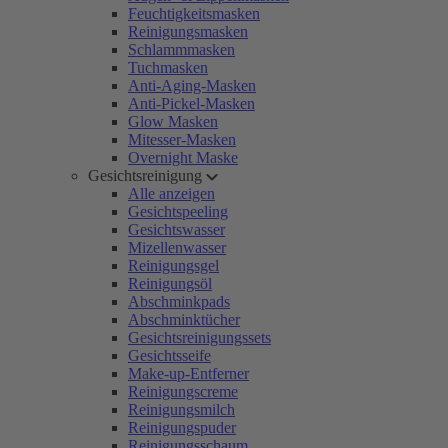
Feuchtigkeitsmasken
Reinigungsmasken
Schlammmasken
Tuchmasken
Anti-Aging-Masken
Anti-Pickel-Masken
Glow Masken
Mitesser-Masken
Overnight Maske
Gesichtsreinigung
Alle anzeigen
Gesichtspeeling
Gesichtswasser
Mizellenwasser
Reinigungsgel
Reinigungsöl
Abschminkpads
Abschminktücher
Gesichtsreinigungssets
Gesichtsseife
Make-up-Entferner
Reinigungscreme
Reinigungsmilch
Reinigungspuder
Reinigungsschaum