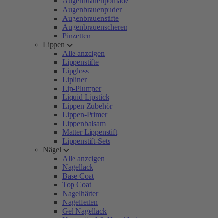
Augenbrauenpomade
Augenbrauenpuder
Augenbrauenstifte
Augenbrauenscheren
Pinzetten
Lippen
Alle anzeigen
Lippenstifte
Lipgloss
Lipliner
Lip-Plumper
Liquid Lipstick
Lippen Zubehör
Lippen-Primer
Lippenbalsam
Matter Lippenstift
Lippenstift-Sets
Nägel
Alle anzeigen
Nagellack
Base Coat
Top Coat
Nagelhärter
Nagelfeilen
Gel Nagellack