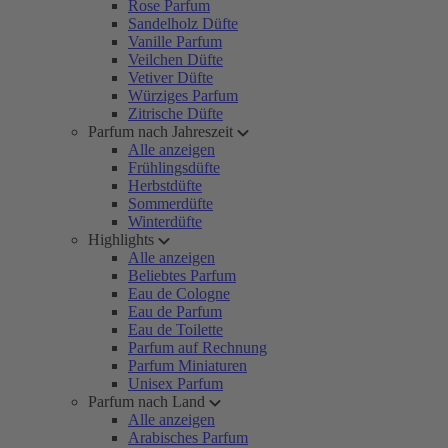
Rose Parfum
Sandelholz Düfte
Vanille Parfum
Veilchen Düfte
Vetiver Düfte
Würziges Parfum
Zitrische Düfte
Parfum nach Jahreszeit
Alle anzeigen
Frühlingsdüfte
Herbstdüfte
Sommerdüfte
Winterdüfte
Highlights
Alle anzeigen
Beliebtes Parfum
Eau de Cologne
Eau de Parfum
Eau de Toilette
Parfum auf Rechnung
Parfum Miniaturen
Unisex Parfum
Parfum nach Land
Alle anzeigen
Arabisches Parfum