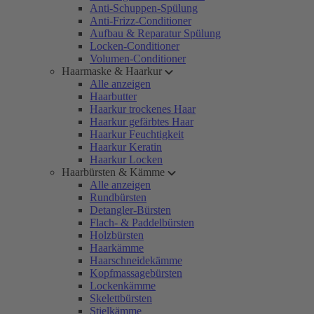
Anti-Schuppen-Spülung
Anti-Frizz-Conditioner
Aufbau & Reparatur Spülung
Locken-Conditioner
Volumen-Conditioner
Haarmaske & Haarkur
Alle anzeigen
Haarbutter
Haarkur trockenes Haar
Haarkur gefärbtes Haar
Haarkur Feuchtigkeit
Haarkur Keratin
Haarkur Locken
Haarbürsten & Kämme
Alle anzeigen
Rundbürsten
Detangler-Bürsten
Flach- & Paddelbürsten
Holzbürsten
Haarkämme
Haarschneidekämme
Kopfmassagebürsten
Lockenkämme
Skelettbürsten
Stielkämme