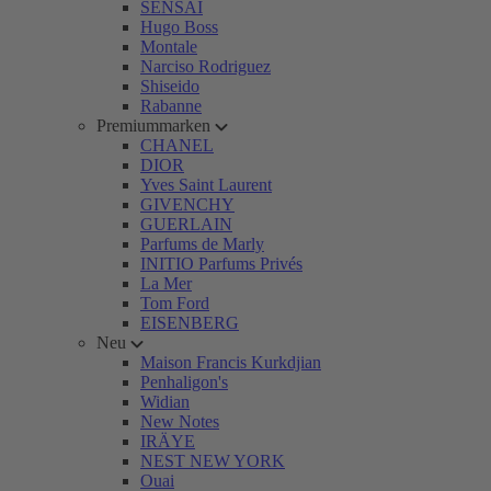
SENSAI
Hugo Boss
Montale
Narciso Rodriguez
Shiseido
Rabanne
Premiummarken
CHANEL
DIOR
Yves Saint Laurent
GIVENCHY
GUERLAIN
Parfums de Marly
INITIO Parfums Privés
La Mer
Tom Ford
EISENBERG
Neu
Maison Francis Kurkdjian
Penhaligon's
Widian
New Notes
IRÄYE
NEST NEW YORK
Ouai