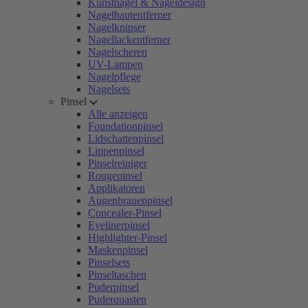
Kunstnägel & Nageldesign
Nagelhautentferner
Nagelknipser
Nagellackentferner
Nagelscheren
UV-Lampen
Nagelpflege
Nagelsets
Pinsel
Alle anzeigen
Foundationpinsel
Lidschattenpinsel
Lippenpinsel
Pinselreiniger
Rougepinsel
Applikatoren
Augenbrauenpinsel
Concealer-Pinsel
Eyelinerpinsel
Highlighter-Pinsel
Maskenpinsel
Pinselsets
Pinseltaschen
Puderpinsel
Puderquasten