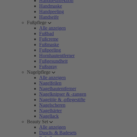
Handdesinfektion
Handmaske
Handpeeling
Handseife
Fußpflege
Alle anzeigen
Fußbad
Fußcreme
Fußmaske
Fußpeeling
Hornhautentferner
Fußgesundheit
Fußspray
Nagelpflege
Alle anzeigen
Nagelfeilen
Nagelhautentferner
Nagelknipser & -zangen
Nagelöle & -pflegestifte
Nagelscheren
Nagelhärter
Nagellack
Beauty Set
Alle anzeigen
Dusch- & Badesets