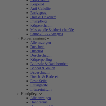
Körperöl
Anti-Cellulite
Bodyspray
Hals & Dekolleté
Intimpflege
Körperschaum
Massageöle & ätherische Öle
Sauna-Öl & -Aufguss
Körperreinigung
Alle anzeigen
Duschgel
Duschöl
Duschschaum
Körperpeeling
Badesalz & Badebomben
Badeöl & -milch
Badeschaum
Dusch- & Badesets
Feste Seife
Flüssigseife
Intimreinigung
Handpflege
Alle anzeigen
Handcreme