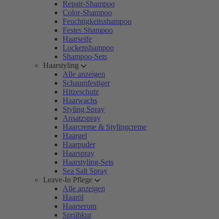
Repair-Shampoo
Color-Shampoo
Feuchtigkeitsshampoo
Festes Shampoo
Haarseife
Lockenshampoo
Shampoo-Sets
Haarstyling
Alle anzeigen
Schaumfestiger
Hitzeschutz
Haarwachs
Styling Spray
Ansatzspray
Haarcreme & Stylingcreme
Haargel
Haarpuder
Haarspray
Haarstyling-Sets
Sea Salt Spray
Leave-In Pflege
Alle anzeigen
Haaröl
Haarserum
Sprühkur