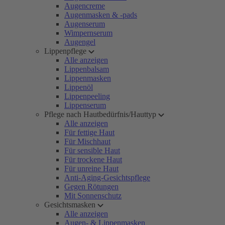
Augencreme
Augenmasken & -pads
Augenserum
Wimpernserum
Augengel
Lippenpflege
Alle anzeigen
Lippenbalsam
Lippenmasken
Lippenöl
Lippenpeeling
Lippenserum
Pflege nach Hautbedürfnis/Hauttyp
Alle anzeigen
Für fettige Haut
Für Mischhaut
Für sensible Haut
Für trockene Haut
Für unreine Haut
Anti-Aging-Gesichtspflege
Gegen Rötungen
Mit Sonnenschutz
Gesichtsmasken
Alle anzeigen
Augen- & Lippenmasken