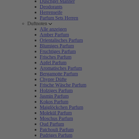
Duschgel Männer
Deodorants
Herrenseife
Parfum Sets Herren
Duftnoten
Alle anzeigen
Amber Parfum
Orientalisches Parfum
Blumiges Parfum
Fruchtiges Parfum
Frisches Parfum
Apfel Parfum
Aromatisches Parfum
Bergamotte Parfum
Chypre Düfte
Frische Wäsche Parfum
Holziges Parfum
Jasmin Parfum
Kokos Parfum
Maiglöckchen Parfum
Molekül Parfum
Moschus Parfum
Oud Parfum
Patchouli Parfum
Pudriges Parfum