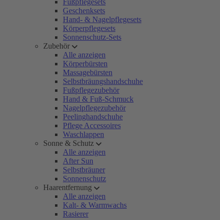
Fußpflegesets
Geschenksets
Hand- & Nagelpflegesets
Körperpflegesets
Sonnenschutz-Sets
Zubehör
Alle anzeigen
Körperbürsten
Massagebürsten
Selbstbräungshandschuhe
Fußpflegezubehör
Hand & Fuß-Schmuck
Nagelpflegezubehör
Peelinghandschuhe
Pflege Accessoires
Waschlappen
Sonne & Schutz
Alle anzeigen
After Sun
Selbstbräuner
Sonnenschutz
Haarentfernung
Alle anzeigen
Kalt- & Warmwachs
Rasierer