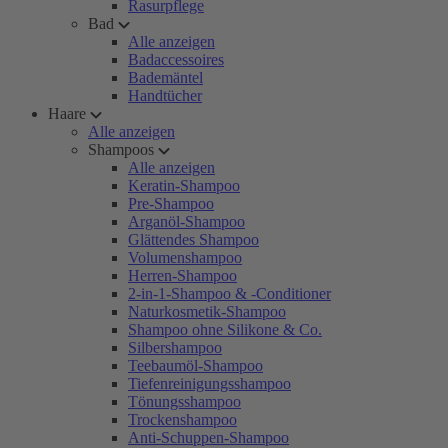
Rasurpflege
Bad
Alle anzeigen
Badaccessoires
Bademäntel
Handtücher
Haare
Alle anzeigen
Shampoos
Alle anzeigen
Keratin-Shampoo
Pre-Shampoo
Arganöl-Shampoo
Glättendes Shampoo
Volumenshampoo
Herren-Shampoo
2-in-1-Shampoo & -Conditioner
Naturkosmetik-Shampoo
Shampoo ohne Silikone & Co.
Silbershampoo
Teebaumöl-Shampoo
Tiefenreinigungsshampoo
Tönungsshampoo
Trockenshampoo
Anti-Schuppen-Shampoo