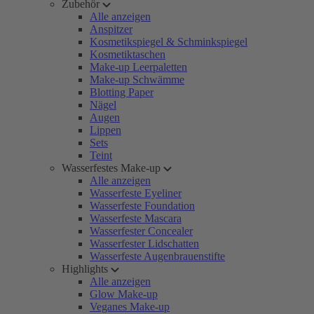
Zubehör
Alle anzeigen
Anspitzer
Kosmetikspiegel & Schminkspiegel
Kosmetiktaschen
Make-up Leerpaletten
Make-up Schwämme
Blotting Paper
Nägel
Augen
Lippen
Sets
Teint
Wasserfestes Make-up
Alle anzeigen
Wasserfeste Eyeliner
Wasserfeste Foundation
Wasserfeste Mascara
Wasserfester Concealer
Wasserfester Lidschatten
Wasserfeste Augenbrauenstifte
Highlights
Alle anzeigen
Glow Make-up
Veganes Make-up