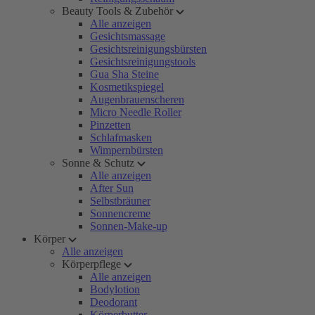
Beauty Tools & Zubehör
Alle anzeigen
Gesichtsmassage
Gesichtsreinigungsbürsten
Gesichtsreinigungstools
Gua Sha Steine
Kosmetikspiegel
Augenbrauenscheren
Micro Needle Roller
Pinzetten
Schlafmasken
Wimpernbürsten
Sonne & Schutz
Alle anzeigen
After Sun
Selbstbräuner
Sonnencreme
Sonnen-Make-up
Körper
Alle anzeigen
Körperpflege
Alle anzeigen
Bodylotion
Deodorant
Körperbutter