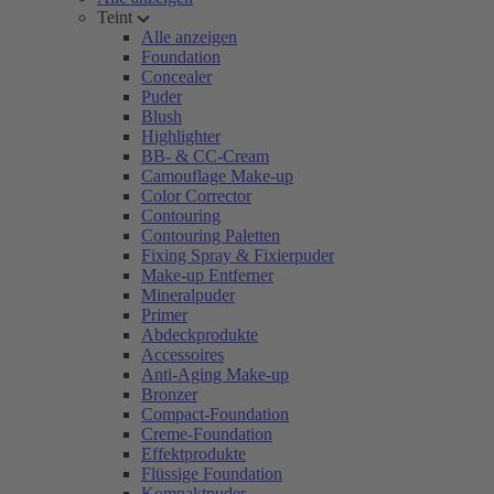
Teint
Alle anzeigen
Foundation
Concealer
Puder
Blush
Highlighter
BB- & CC-Cream
Camouflage Make-up
Color Corrector
Contouring
Contouring Paletten
Fixing Spray & Fixierpuder
Make-up Entferner
Mineralpuder
Primer
Abdeckprodukte
Accessoires
Anti-Aging Make-up
Bronzer
Compact-Foundation
Creme-Foundation
Effektprodukte
Flüssige Foundation
Kompaktpuder