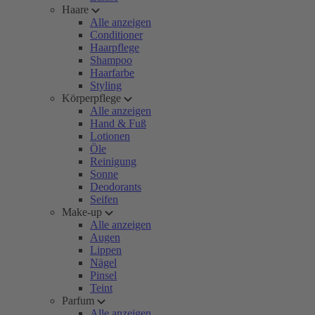
Haare
Alle anzeigen
Conditioner
Haarpflege
Shampoo
Haarfarbe
Styling
Körperpflege
Alle anzeigen
Hand & Fuß
Lotionen
Öle
Reinigung
Sonne
Deodorants
Seifen
Make-up
Alle anzeigen
Augen
Lippen
Nägel
Pinsel
Teint
Parfum
Alle anzeigen