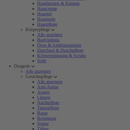
Haarbürsten & Kämme
Haarcreme
Haargel
Haarpaste
Haarpflege
Körperpflege
Alle anzeigen
Bodylotions
Deos & Antitranspirants
Duschgel & Duschpflege
Körperreinigung & Scrubs
Seife
Drogerie
Alle anzeigen
Gesichtspflege
Alle anzeigen
Anti-Aging
Augen
Lippen
Nachtpflege
Tagespflege
Rasur
Reinigung
Sonne
Zähne