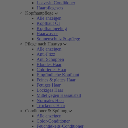
Leave-in Conditioner
Haarpflegesets
Kopfhautpflege
Alle anzeigen
Kopfhaut-Öl
Kopfhautpeeling
Haarwasser
Sonnenschutz & -pflege
Pflege nach Haartyp
Alle anzeigen
Anti-Frizz
Anti-Schuppen
Blondes Haar
Coloriertes Haar
Empfindliche Kopfhaut
Feines & glattes Haar
Fettiges Haar
Lockiges Haar
Mittel gegen Haarausfall
Normales Haar
Trockenes Haar
Conditioner & Spülung
Alle anzeigen
Color-Conditioner
Feuchtigkeits-Conditioner