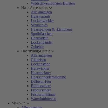
Wildschweinborsten-Bürsten
Haar-Accessoires
Alle anzeigen
Haargummis
Lockenwickler
Scrunchies
Haarspangen & -klammern
Sprühflaschen
Haarnadeln
Lockenbänder
Zubehör
Haarstyling-Geräte
Alle anzeigen
Glätteisen
Lockenstäbe
Heizwickler
Haartrockner
Haarschneidemaschine
Diffusor-Fön
Effilierschere
Friseurschere
Friseurumhänge
Warmluftbürsten
Make-up
Alle anzeigen