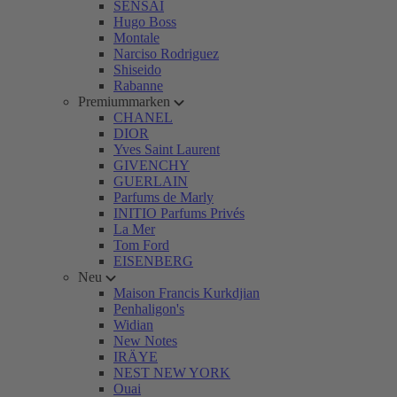
SENSAI
Hugo Boss
Montale
Narciso Rodriguez
Shiseido
Rabanne
Premiummarken
CHANEL
DIOR
Yves Saint Laurent
GIVENCHY
GUERLAIN
Parfums de Marly
INITIO Parfums Privés
La Mer
Tom Ford
EISENBERG
Neu
Maison Francis Kurkdjian
Penhaligon's
Widian
New Notes
IRÄYE
NEST NEW YORK
Ouai