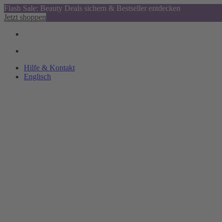
Flash Sale: Beauty Deals sichern & Bestseller entdecken
Jetzt shoppen
Hilfe & Kontakt
Englisch