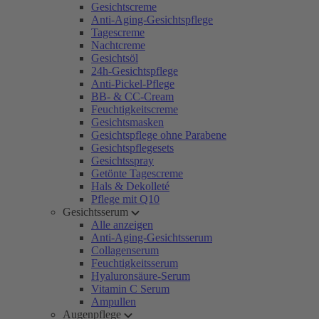
Gesichtscreme
Anti-Aging-Gesichtspflege
Tagescreme
Nachtcreme
Gesichtsöl
24h-Gesichtspflege
Anti-Pickel-Pflege
BB- & CC-Cream
Feuchtigkeitscreme
Gesichtsmasken
Gesichtspflege ohne Parabene
Gesichtspflegesets
Gesichtsspray
Getönte Tagescreme
Hals & Dekolleté
Pflege mit Q10
Gesichtsserum
Alle anzeigen
Anti-Aging-Gesichtsserum
Collagenserum
Feuchtigkeitsserum
Hyaluronsäure-Serum
Vitamin C Serum
Ampullen
Augenpflege