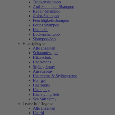
Trockenshampoo
Anti-Schuppen-Shampoo
Repair-Shampoo
Color-Shampoo
Feuchtigkeitsshampoo
Festes Shampoo
Haarseife
Lockenshampoo
Shampoo-Sets
Haarstyling
Alle anzeigen
Schaumfestiger
Hitzeschutz
Haarwachs
Styling Spray
Ansatzspray
Haarcreme & Stylingcreme
Haargel
Haarpuder
Haarspray
Haarstyling-Sets
Sea Salt Spray
Leave-In Pflege
Alle anzeigen
Haaröl