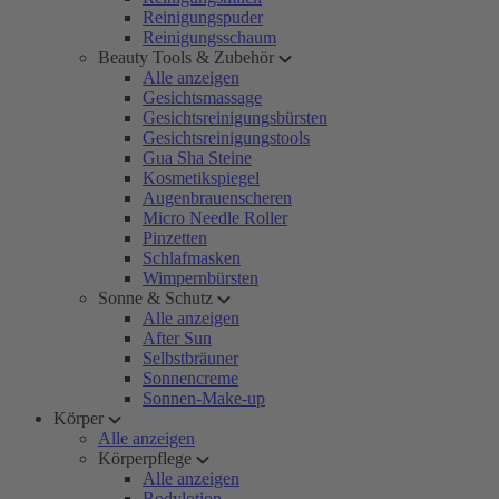
Reinigungspuder
Reinigungsschaum
Beauty Tools & Zubehör
Alle anzeigen
Gesichtsmassage
Gesichtsreinigungsbürsten
Gesichtsreinigungstools
Gua Sha Steine
Kosmetikspiegel
Augenbrauenscheren
Micro Needle Roller
Pinzetten
Schlafmasken
Wimpernbürsten
Sonne & Schutz
Alle anzeigen
After Sun
Selbstbräuner
Sonnencreme
Sonnen-Make-up
Körper
Alle anzeigen
Körperpflege
Alle anzeigen
Bodylotion