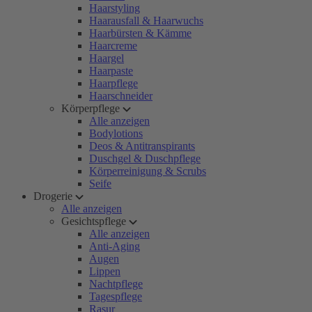
Haarstyling
Haarausfall & Haarwuchs
Haarbürsten & Kämme
Haarcreme
Haargel
Haarpaste
Haarpflege
Haarschneider
Körperpflege
Alle anzeigen
Bodylotions
Deos & Antitranspirants
Duschgel & Duschpflege
Körperreinigung & Scrubs
Seife
Drogerie
Alle anzeigen
Gesichtspflege
Alle anzeigen
Anti-Aging
Augen
Lippen
Nachtpflege
Tagespflege
Rasur