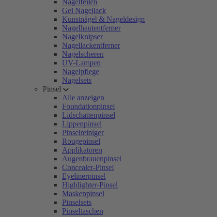
Nagelfeilen
Gel Nagellack
Kunstnägel & Nageldesign
Nagelhautentferner
Nagelknipser
Nagellackentferner
Nagelscheren
UV-Lampen
Nagelpflege
Nagelsets
Pinsel
Alle anzeigen
Foundationpinsel
Lidschattenpinsel
Lippenpinsel
Pinselreiniger
Rougepinsel
Applikatoren
Augenbrauenpinsel
Concealer-Pinsel
Eyelinerpinsel
Highlighter-Pinsel
Maskenpinsel
Pinselsets
Pinseltaschen