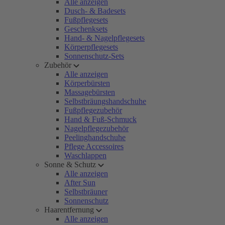
Alle anzeigen
Dusch- & Badesets
Fußpflegesets
Geschenksets
Hand- & Nagelpflegesets
Körperpflegesets
Sonnenschutz-Sets
Zubehör
Alle anzeigen
Körperbürsten
Massagebürsten
Selbstbräungshandschuhe
Fußpflegezubehör
Hand & Fuß-Schmuck
Nagelpflegezubehör
Peelinghandschuhe
Pflege Accessoires
Waschlappen
Sonne & Schutz
Alle anzeigen
After Sun
Selbstbräuner
Sonnenschutz
Haarentfernung
Alle anzeigen