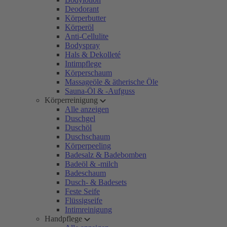
Deodorant
Körperbutter
Körperöl
Anti-Cellulite
Bodyspray
Hals & Dekolleté
Intimpflege
Körperschaum
Massageöle & ätherische Öle
Sauna-Öl & -Aufguss
Körperreinigung
Alle anzeigen
Duschgel
Duschöl
Duschschaum
Körperpeeling
Badesalz & Badebomben
Badeöl & -milch
Badeschaum
Dusch- & Badesets
Feste Seife
Flüssigseife
Intimreinigung
Handpflege