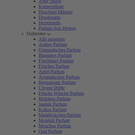
After Shave
Körperpflege
Duschgel Männer
Deodorants
Herrenseife
Parfum Sets Herren
Duftnoten
Alle anzeigen
Amber Parfum
Orientalisches Parfum
Blumiges Parfum
Fruchtiges Parfum
Frisches Parfum
Apfel Parfum
Aromatisches Parfum
Bergamotte Parfum
Chypre Düfte
Frische Wäsche Parfum
Holziges Parfum
Jasmin Parfum
Kokos Parfum
Maiglöckchen Parfum
Molekül Parfum
Moschus Parfum
Oud Parfum