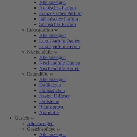
Alle anzeigen
Arabisches Parfum
Französisches Parfum
Italienisches Parfum
Spanisches Parfum
Luxusparfum
Alle anzeigen
Luxusparfum Damen
Luxusparfum Herren
Nischendüfte
Alle anzeigen
Nischendüfte Damen
Nischendüfte Herren
Raumdüfte
Alle anzeigen
Duftkerzen
Duftstäbchen
Aroma Diffuser
Duftsteine
Raumsprays
Autodüfte
Gesicht
Alle anzeigen
Gesichtspflege
Alle anzeigen