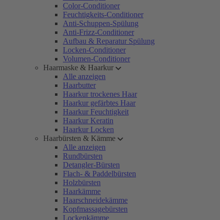
Color-Conditioner
Feuchtigkeits-Conditioner
Anti-Schuppen-Spülung
Anti-Frizz-Conditioner
Aufbau & Reparatur Spülung
Locken-Conditioner
Volumen-Conditioner
Haarmaske & Haarkur
Alle anzeigen
Haarbutter
Haarkur trockenes Haar
Haarkur gefärbtes Haar
Haarkur Feuchtigkeit
Haarkur Keratin
Haarkur Locken
Haarbürsten & Kämme
Alle anzeigen
Rundbürsten
Detangler-Bürsten
Flach- & Paddelbürsten
Holzbürsten
Haarkämme
Haarschneidekämme
Kopfmassagebürsten
Lockenkämme