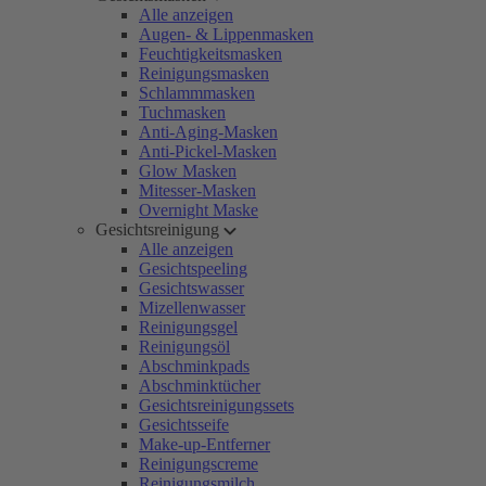
Alle anzeigen
Augen- & Lippenmasken
Feuchtigkeitsmasken
Reinigungsmasken
Schlammmasken
Tuchmasken
Anti-Aging-Masken
Anti-Pickel-Masken
Glow Masken
Mitesser-Masken
Overnight Maske
Gesichtsreinigung
Alle anzeigen
Gesichtspeeling
Gesichtswasser
Mizellenwasser
Reinigungsgel
Reinigungsöl
Abschminkpads
Abschminktücher
Gesichtsreinigungssets
Gesichtsseife
Make-up-Entferner
Reinigungscreme
Reinigungsmilch