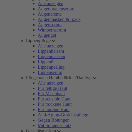
Alle anzeigen
Augenbrauenserum
Augencreme
Augenmasken & -pads
Augenserum
Wimpernserum
Augengel
Lippenpflege
Alle anzeigen
Lippenbalsam
Lippenmasken
Lippenöl
Lippenpeeling
Lippenserum
Pflege nach Hautbedürfnis/Hauttyp
Alle anzeigen
Für fettige Haut
Für Mischhaut
Für sensible Haut
Für trockene Haut
Für unreine Haut
Anti-Aging-Gesichtspflege
Gegen Rötungen
Mit Sonnenschutz
Gesichtsmasken