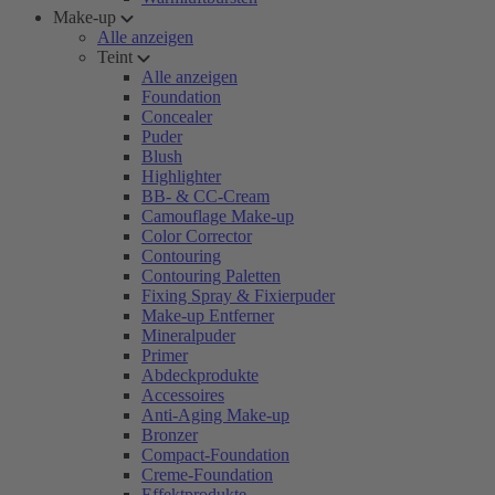
Make-up
Alle anzeigen
Teint
Alle anzeigen
Foundation
Concealer
Puder
Blush
Highlighter
BB- & CC-Cream
Camouflage Make-up
Color Corrector
Contouring
Contouring Paletten
Fixing Spray & Fixierpuder
Make-up Entferner
Mineralpuder
Primer
Abdeckprodukte
Accessoires
Anti-Aging Make-up
Bronzer
Compact-Foundation
Creme-Foundation
Effektprodukte