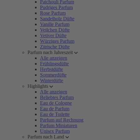
Patchouli Parfum
Pudriges Parfum
Rose Parfum
Sandelholz Düfte
Vanille Parfum
Veilchen Düfte
Vetiver Düfte
Würziges Parfum
Zitrische Düfte
Parfum nach Jahreszeit
Alle anzeigen
Frühlingsdüfte
Herbstdüfte
Sommerdüfte
Winterdüfte
Highlights
Alle anzeigen
Beliebtes Parfum
Eau de Cologne
Eau de Parfum
Eau de Toilette
Parfum auf Rechnung
Parfum Miniaturen
Unisex Parfum
Parfum nach Land