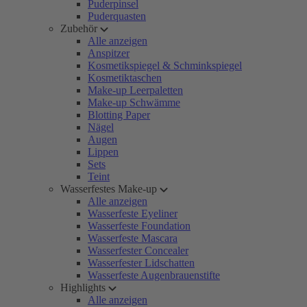
Puderpinsel
Puderquasten
Zubehör
Alle anzeigen
Anspitzer
Kosmetikspiegel & Schminkspiegel
Kosmetiktaschen
Make-up Leerpaletten
Make-up Schwämme
Blotting Paper
Nägel
Augen
Lippen
Sets
Teint
Wasserfestes Make-up
Alle anzeigen
Wasserfeste Eyeliner
Wasserfeste Foundation
Wasserfeste Mascara
Wasserfester Concealer
Wasserfester Lidschatten
Wasserfeste Augenbrauenstifte
Highlights
Alle anzeigen