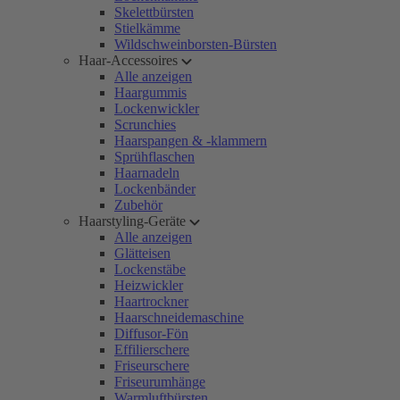
Skelettbürsten
Stielkämme
Wildschweinborsten-Bürsten
Haar-Accessoires
Alle anzeigen
Haargummis
Lockenwickler
Scrunchies
Haarspangen & -klammern
Sprühflaschen
Haarnadeln
Lockenbänder
Zubehör
Haarstyling-Geräte
Alle anzeigen
Glätteisen
Lockenstäbe
Heizwickler
Haartrockner
Haarschneidemaschine
Diffusor-Fön
Effilierschere
Friseurschere
Friseurumhänge
Warmluftbürsten