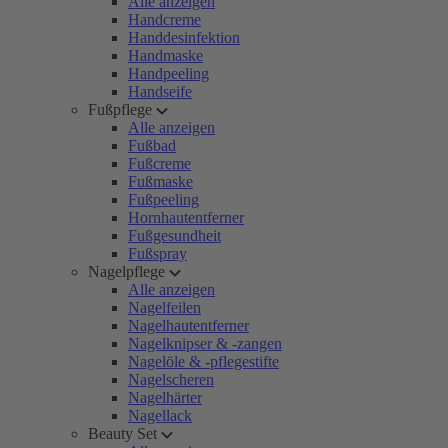
Alle anzeigen
Handcreme
Handdesinfektion
Handmaske
Handpeeling
Handseife
Fußpflege
Alle anzeigen
Fußbad
Fußcreme
Fußmaske
Fußpeeling
Hornhautentferner
Fußgesundheit
Fußspray
Nagelpflege
Alle anzeigen
Nagelfeilen
Nagelhautentferner
Nagelknipser & -zangen
Nagelöle & -pflegestifte
Nagelscheren
Nagelhärter
Nagellack
Beauty Set