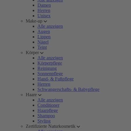
Damen
Herren
Unisex
Make-up
Alle anzeigen
Augen
Lippen
Nägel
Teint
Körper
Alle anzeigen
Körperpflege
Reinigung
Sonnenpflege
Hand- & Fußpflege
Herren
Schwangerschafts- & Babypflege
Haare
Alle anzeigen
Conditioner
Haarpflege
Shampoo
Styling
Zertifizierte Naturkosmetik