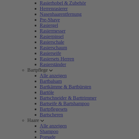
Rasierhobel & Zubehör
Herrenrasierer
Nasenhaarentfernung
Pre-Shave
Rasiergel
Rasiermesser
Rasierpinsel
Rasierschale
Rasierschaum
Rasierseife
Rasiersets Herren
Rasierständer
Bartpflege
Alle anzeigen
Bartbalsam
Bartkämme & Bartbürsten
Bartöle
Bartschneider & Barttrimmer
Bartseife & Bartshampoo
Bartpflegesets
Bartscheren
Haare
Alle anzeigen
Shampoo
Pomade