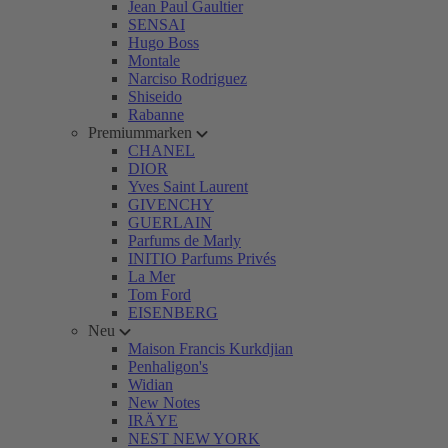
Jean Paul Gaultier
SENSAI
Hugo Boss
Montale
Narciso Rodriguez
Shiseido
Rabanne
Premiummarken
CHANEL
DIOR
Yves Saint Laurent
GIVENCHY
GUERLAIN
Parfums de Marly
INITIO Parfums Privés
La Mer
Tom Ford
EISENBERG
Neu
Maison Francis Kurkdjian
Penhaligon's
Widian
New Notes
IRÄYE
NEST NEW YORK