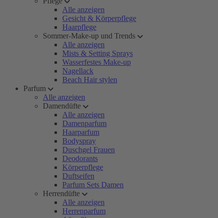
Pflege
Alle anzeigen
Gesicht & Körperpflege
Haarpflege
Sommer-Make-up und Trends
Alle anzeigen
Mists & Setting Sprays
Wasserfestes Make-up
Nagellack
Beach Hair stylen
Parfum
Alle anzeigen
Damendüfte
Alle anzeigen
Damenparfum
Haarparfum
Bodyspray
Duschgel Frauen
Deodorants
Körperpflege
Duftseifen
Parfum Sets Damen
Herrendüfte
Alle anzeigen
Herrenparfum