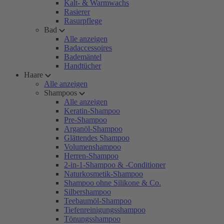
Kalt- & Warmwachs
Rasierer
Rasurpflege
Bad
Alle anzeigen
Badaccessoires
Bademäntel
Handtücher
Haare
Alle anzeigen
Shampoos
Alle anzeigen
Keratin-Shampoo
Pre-Shampoo
Arganöl-Shampoo
Glättendes Shampoo
Volumenshampoo
Herren-Shampoo
2-in-1-Shampoo & -Conditioner
Naturkosmetik-Shampoo
Shampoo ohne Silikone & Co.
Silbershampoo
Teebaumöl-Shampoo
Tiefenreinigungsshampoo
Tönungsshampoo