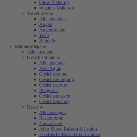
Glow Make-up
Veganes Make-up
Travel Size
Alle anzeigen
Augen
Augenbrauen
Teint
Zubehör
Männerpflege
Alle anzeigen
Gesichtspflege
Alle anzeigen
Anti-Aging
Gesichtscreme
Gesichtsreinigung
Gesichtsserum
Pflegesets
Gesichtsmasken
Gesichtspeeling
Rasur
Alle anzeigen
Rasiercreme
Nassrasierer
After Shave Balsam & Lotion
Elektrische Rasierer & Trimmer