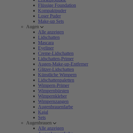
Flüssige Foundation
Kompaktpuder
Loser Puder
Make-up Sets
Augen
Alle anzeigen
Lidschatten
Mascara
Eyeliner
Creme-Lidschatten
Lidschatten-Primer
Augen-Make-up-Entferner
Glitzer-Lidschatten
Künstliche Wimpern
Lidschattenpaletten
Wimpern-Primer
Wimpernbürsten
Wimpernkleber
Wimpernzangen
Augenbrauenfarbe
Kajal
Sets
Augenbrauen
Alle anzeigen