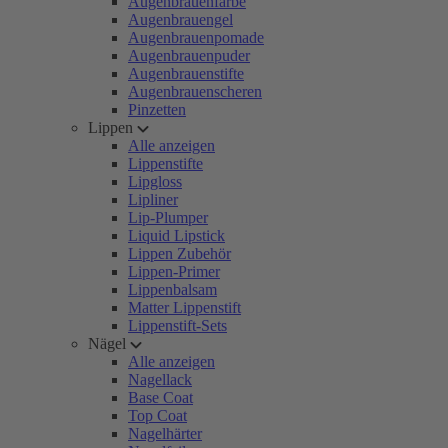
Augenbrauenfarbe
Augenbrauengel
Augenbrauenpomade
Augenbrauenpuder
Augenbrauenstifte
Augenbrauenscheren
Pinzetten
Lippen
Alle anzeigen
Lippenstifte
Lipgloss
Lipliner
Lip-Plumper
Liquid Lipstick
Lippen Zubehör
Lippen-Primer
Lippenbalsam
Matter Lippenstift
Lippenstift-Sets
Nägel
Alle anzeigen
Nagellack
Base Coat
Top Coat
Nagelhärter