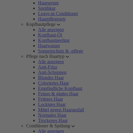
Haarserum
Sprühkur
Leave-in Conditioner
Haarpflegesets
Kopfhautpflege
Alle anzeigen
Kopfhaut-Öl
Kopfhautpeeling
Haarwasser
Sonnenschutz & -pflege
Pflege nach Haartyp
Alle anzeigen
Anti-Frizz
Anti-Schuppen
Blondes Haar
Coloriertes Haar
Empfindliche Kopfhaut
Feines & glattes Haar
Fettiges Haar
Lockiges Haar
Mittel gegen Haarausfall
Normales Haar
Trockenes Haar
Conditioner & Spülung
Alle anzeigen