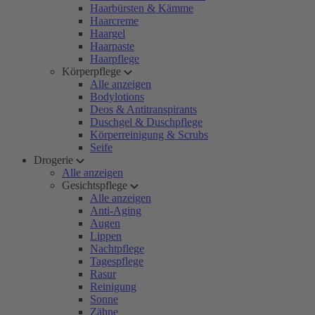
Haarbürsten & Kämme
Haarcreme
Haargel
Haarpaste
Haarpflege
Körperpflege
Alle anzeigen
Bodylotions
Deos & Antitranspirants
Duschgel & Duschpflege
Körperreinigung & Scrubs
Seife
Drogerie
Alle anzeigen
Gesichtspflege
Alle anzeigen
Anti-Aging
Augen
Lippen
Nachtpflege
Tagespflege
Rasur
Reinigung
Sonne
Zähne