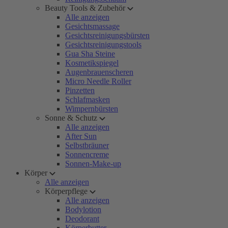
Beauty Tools & Zubehör
Alle anzeigen
Gesichtsmassage
Gesichtsreinigungsbürsten
Gesichtsreinigungstools
Gua Sha Steine
Kosmetikspiegel
Augenbrauenscheren
Micro Needle Roller
Pinzetten
Schlafmasken
Wimpernbürsten
Sonne & Schutz
Alle anzeigen
After Sun
Selbstbräuner
Sonnencreme
Sonnen-Make-up
Körper
Alle anzeigen
Körperpflege
Alle anzeigen
Bodylotion
Deodorant
Körperbutter