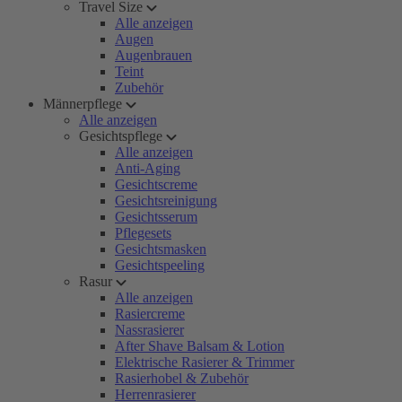
Travel Size
Alle anzeigen
Augen
Augenbrauen
Teint
Zubehör
Männerpflege
Alle anzeigen
Gesichtspflege
Alle anzeigen
Anti-Aging
Gesichtscreme
Gesichtsreinigung
Gesichtsserum
Pflegesets
Gesichtsmasken
Gesichtspeeling
Rasur
Alle anzeigen
Rasiercreme
Nassrasierer
After Shave Balsam & Lotion
Elektrische Rasierer & Trimmer
Rasierhobel & Zubehör
Herrenrasierer