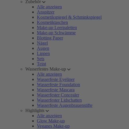
Zubehör
Alle anzeigen
Anspitzer
Kosmetikspiegel & Schminkspiegel
Kosmetiktaschen
Make-up Leerpaletten
Make-up Schwämme
Blotting Paper
Nägel
Augen
Lippen
Sets
Teint
Wasserfestes Make-up
Alle anzeigen
Wasserfeste Eyeliner
Wasserfeste Foundation
Wasserfeste Mascara
Wasserfester Concealer
Wasserfester Lidschatten
Wasserfeste Augenbrauenstifte
Highlights
Alle anzeigen
Glow Make-up
Veganes Make-up