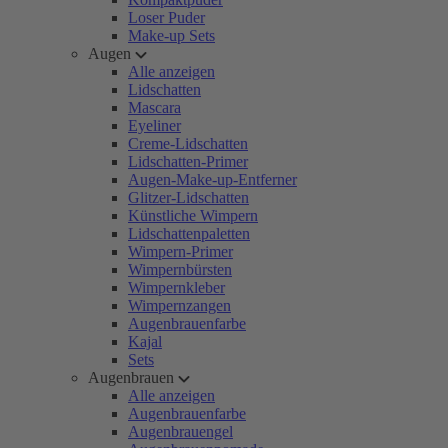
Loser Puder
Make-up Sets
Augen
Alle anzeigen
Lidschatten
Mascara
Eyeliner
Creme-Lidschatten
Lidschatten-Primer
Augen-Make-up-Entferner
Glitzer-Lidschatten
Künstliche Wimpern
Lidschattenpaletten
Wimpern-Primer
Wimpernbürsten
Wimpernkleber
Wimpernzangen
Augenbrauenfarbe
Kajal
Sets
Augenbrauen
Alle anzeigen
Augenbrauenfarbe
Augenbrauengel