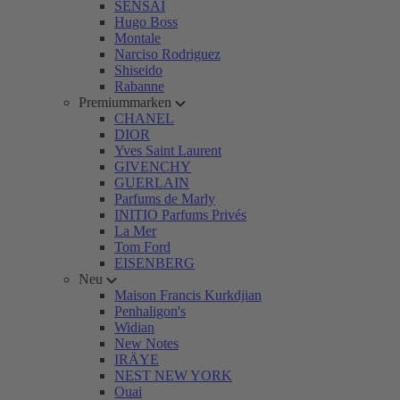
SENSAI
Hugo Boss
Montale
Narciso Rodriguez
Shiseido
Rabanne
Premiummarken
CHANEL
DIOR
Yves Saint Laurent
GIVENCHY
GUERLAIN
Parfums de Marly
INITIO Parfums Privés
La Mer
Tom Ford
EISENBERG
Neu
Maison Francis Kurkdjian
Penhaligon's
Widian
New Notes
IRÄYE
NEST NEW YORK
Ouai