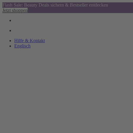
Flash Sale: Beauty Deals sichern & Bestseller entdecken
Jetzt shoppen
Hilfe & Kontakt
Englisch