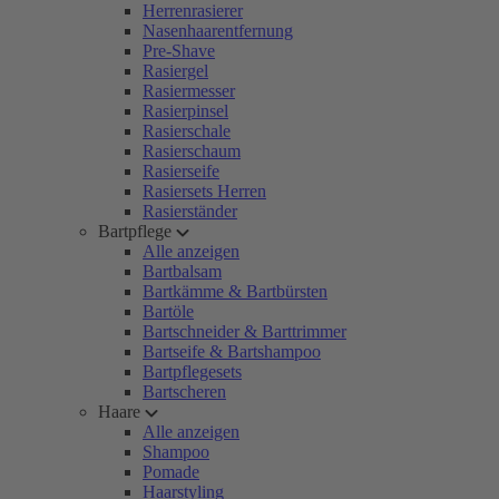
Herrenrasierer
Nasenhaarentfernung
Pre-Shave
Rasiergel
Rasiermesser
Rasierpinsel
Rasierschale
Rasierschaum
Rasierseife
Rasiersets Herren
Rasierständer
Bartpflege
Alle anzeigen
Bartbalsam
Bartkämme & Bartbürsten
Bartöle
Bartschneider & Barttrimmer
Bartseife & Bartshampoo
Bartpflegesets
Bartscheren
Haare
Alle anzeigen
Shampoo
Pomade
Haarstyling