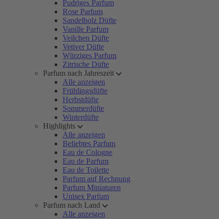
Pudriges Parfum
Rose Parfum
Sandelholz Düfte
Vanille Parfum
Veilchen Düfte
Vetiver Düfte
Würziges Parfum
Zitrische Düfte
Parfum nach Jahreszeit
Alle anzeigen
Frühlingsdüfte
Herbstdüfte
Sommerdüfte
Winterdüfte
Highlights
Alle anzeigen
Beliebtes Parfum
Eau de Cologne
Eau de Parfum
Eau de Toilette
Parfum auf Rechnung
Parfum Miniaturen
Unisex Parfum
Parfum nach Land
Alle anzeigen