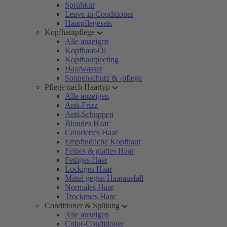
Sprühkur
Leave-in Conditioner
Haarpflegesets
Kopfhautpflege
Alle anzeigen
Kopfhaut-Öl
Kopfhautpeeling
Haarwasser
Sonnenschutz & -pflege
Pflege nach Haartyp
Alle anzeigen
Anti-Frizz
Anti-Schuppen
Blondes Haar
Coloriertes Haar
Empfindliche Kopfhaut
Feines & glattes Haar
Fettiges Haar
Lockiges Haar
Mittel gegen Haarausfall
Normales Haar
Trockenes Haar
Conditioner & Spülung
Alle anzeigen
Color-Conditioner