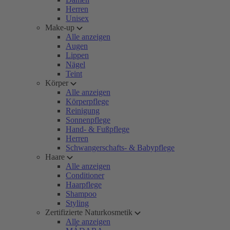
Herren
Unisex
Make-up
Alle anzeigen
Augen
Lippen
Nägel
Teint
Körper
Alle anzeigen
Körperpflege
Reinigung
Sonnenpflege
Hand- & Fußpflege
Herren
Schwangerschafts- & Babypflege
Haare
Alle anzeigen
Conditioner
Haarpflege
Shampoo
Styling
Zertifizierte Naturkosmetik
Alle anzeigen