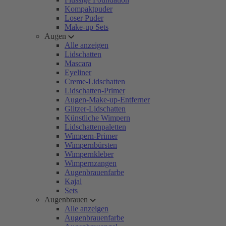
Kompaktpuder
Loser Puder
Make-up Sets
Augen
Alle anzeigen
Lidschatten
Mascara
Eyeliner
Creme-Lidschatten
Lidschatten-Primer
Augen-Make-up-Entferner
Glitzer-Lidschatten
Künstliche Wimpern
Lidschattenpaletten
Wimpern-Primer
Wimpernbürsten
Wimpernkleber
Wimpernzangen
Augenbrauenfarbe
Kajal
Sets
Augenbrauen
Alle anzeigen
Augenbrauenfarbe