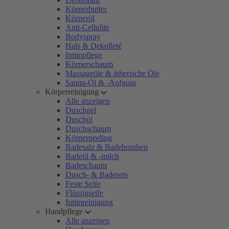
Körperbutter
Körperöl
Anti-Cellulite
Bodyspray
Hals & Dekolleté
Intimpflege
Körperschaum
Massageöle & ätherische Öle
Sauna-Öl & -Aufguss
Körperreinigung
Alle anzeigen
Duschgel
Duschöl
Duschschaum
Körperpeeling
Badesalz & Badebomben
Badeöl & -milch
Badeschaum
Dusch- & Badesets
Feste Seife
Flüssigseife
Intimreinigung
Handpflege
Alle anzeigen