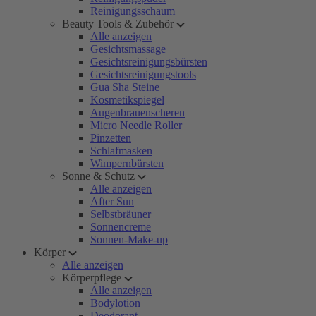
Reinigungsschaum
Beauty Tools & Zubehör
Alle anzeigen
Gesichtsmassage
Gesichtsreinigungsbürsten
Gesichtsreinigungstools
Gua Sha Steine
Kosmetikspiegel
Augenbrauenscheren
Micro Needle Roller
Pinzetten
Schlafmasken
Wimpernbürsten
Sonne & Schutz
Alle anzeigen
After Sun
Selbstbräuner
Sonnencreme
Sonnen-Make-up
Körper
Alle anzeigen
Körperpflege
Alle anzeigen
Bodylotion
Deodorant