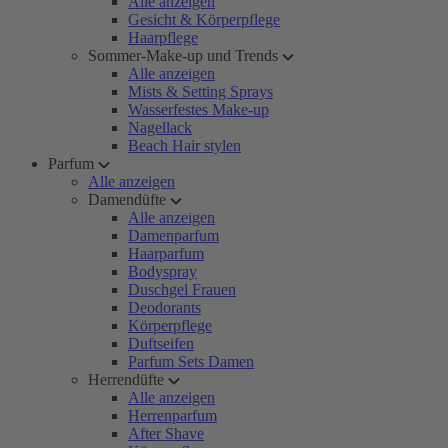
Alle anzeigen
Gesicht & Körperpflege
Haarpflege
Sommer-Make-up und Trends
Alle anzeigen
Mists & Setting Sprays
Wasserfestes Make-up
Nagellack
Beach Hair stylen
Parfum
Alle anzeigen
Damendüfte
Alle anzeigen
Damenparfum
Haarparfum
Bodyspray
Duschgel Frauen
Deodorants
Körperpflege
Duftseifen
Parfum Sets Damen
Herrendüfte
Alle anzeigen
Herrenparfum
After Shave