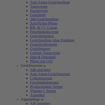
Anti-Aging-Gesichtspflege
Tagescreme
Nachtcreme
Gesichtsöl
24h-Gesichtspflege
Anti-Pickel-Pflege
BB- & CC-Cream
Feuchtigkeitscreme
Gesichtsmasken
Gesichtspflege ohne Parabene
Gesichtspflegesets
Gesichtsspray
Getönte Tagescreme
Hals & Dekolleté
Pflege mit Q10
Gesichtsserum
Alle anzeigen
Anti-Aging-Gesichtsserum
Collagenserum
Feuchtigkeitsserum
Hyaluronsäure-Serum
Vitamin C Serum
Ampullen
Augenpflege
Alle anzeigen