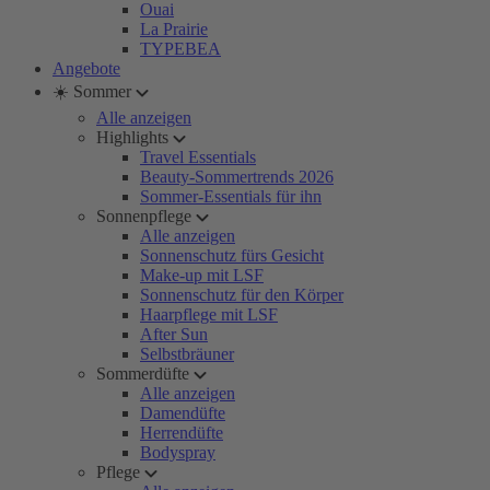
Ouai
La Prairie
TYPEBEA
Angebote
☀️ Sommer
Alle anzeigen
Highlights
Travel Essentials
Beauty-Sommertrends 2026
Sommer-Essentials für ihn
Sonnenpflege
Alle anzeigen
Sonnenschutz fürs Gesicht
Make-up mit LSF
Sonnenschutz für den Körper
Haarpflege mit LSF
After Sun
Selbstbräuner
Sommerdüfte
Alle anzeigen
Damendüfte
Herrendüfte
Bodyspray
Pflege