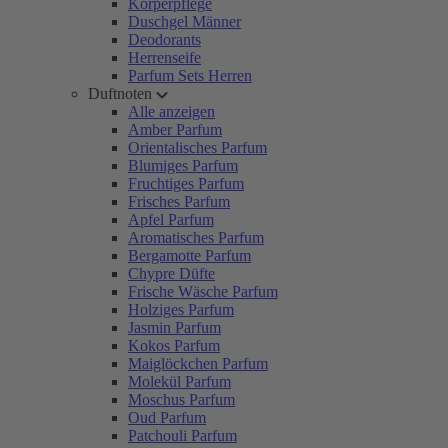
Körperpflege
Duschgel Männer
Deodorants
Herrenseife
Parfum Sets Herren
Duftnoten
Alle anzeigen
Amber Parfum
Orientalisches Parfum
Blumiges Parfum
Fruchtiges Parfum
Frisches Parfum
Apfel Parfum
Aromatisches Parfum
Bergamotte Parfum
Chypre Düfte
Frische Wäsche Parfum
Holziges Parfum
Jasmin Parfum
Kokos Parfum
Maiglöckchen Parfum
Molekül Parfum
Moschus Parfum
Oud Parfum
Patchouli Parfum