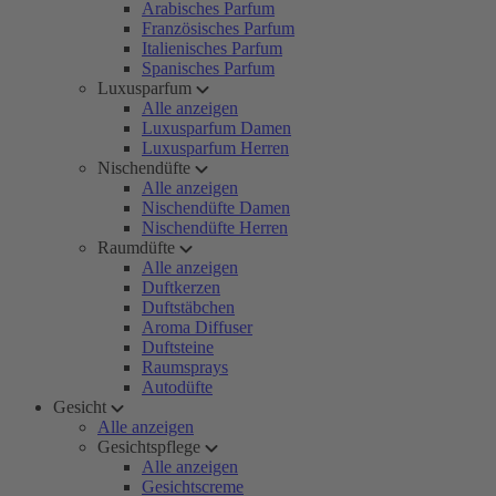
Arabisches Parfum
Französisches Parfum
Italienisches Parfum
Spanisches Parfum
Luxusparfum
Alle anzeigen
Luxusparfum Damen
Luxusparfum Herren
Nischendüfte
Alle anzeigen
Nischendüfte Damen
Nischendüfte Herren
Raumdüfte
Alle anzeigen
Duftkerzen
Duftstäbchen
Aroma Diffuser
Duftsteine
Raumsprays
Autodüfte
Gesicht
Alle anzeigen
Gesichtspflege
Alle anzeigen
Gesichtscreme