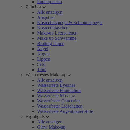
Puderquasten
Zubehör
Alle anzeigen
Anspitzer
Kosmetikspiegel & Schminkspiegel
Kosmetiktaschen
Make-up Leerpaletten
Make-up Schwämme
Blotting Paper
Nägel
Augen
Lippen
Sets
Teint
Wasserfestes Make-up
Alle anzeigen
Wasserfeste Eyeliner
Wasserfeste Foundation
Wasserfeste Mascara
Wasserfester Concealer
Wasserfester Lidschatten
Wasserfeste Augenbrauenstifte
Highlights
Alle anzeigen
Glow Make-up