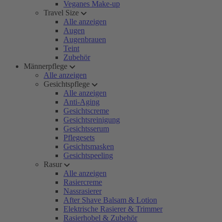
Veganes Make-up
Travel Size
Alle anzeigen
Augen
Augenbrauen
Teint
Zubehör
Männerpflege
Alle anzeigen
Gesichtspflege
Alle anzeigen
Anti-Aging
Gesichtscreme
Gesichtsreinigung
Gesichtsserum
Pflegesets
Gesichtsmasken
Gesichtspeeling
Rasur
Alle anzeigen
Rasiercreme
Nassrasierer
After Shave Balsam & Lotion
Elektrische Rasierer & Trimmer
Rasierhobel & Zubehör