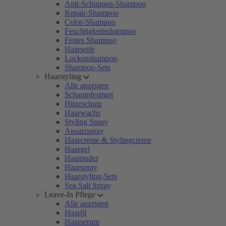
Anti-Schuppen-Shampoo
Repair-Shampoo
Color-Shampoo
Feuchtigkeitsshampoo
Festes Shampoo
Haarseife
Lockenshampoo
Shampoo-Sets
Haarstyling
Alle anzeigen
Schaumfestiger
Hitzeschutz
Haarwachs
Styling Spray
Ansatzspray
Haarcreme & Stylingcreme
Haargel
Haarpuder
Haarspray
Haarstyling-Sets
Sea Salt Spray
Leave-In Pflege
Alle anzeigen
Haaröl
Haarserum