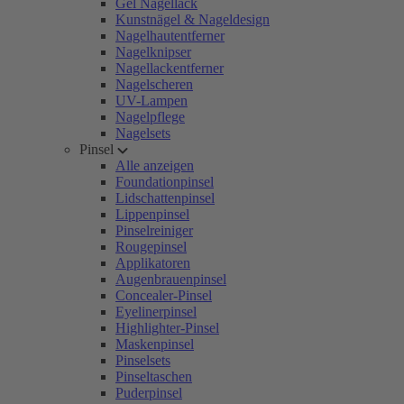
Gel Nagellack
Kunstnägel & Nageldesign
Nagelhautentferner
Nagelknipser
Nagellackentferner
Nagelscheren
UV-Lampen
Nagelpflege
Nagelsets
Pinsel
Alle anzeigen
Foundationpinsel
Lidschattenpinsel
Lippenpinsel
Pinselreiniger
Rougepinsel
Applikatoren
Augenbrauenpinsel
Concealer-Pinsel
Eyelinerpinsel
Highlighter-Pinsel
Maskenpinsel
Pinselsets
Pinseltaschen
Puderpinsel