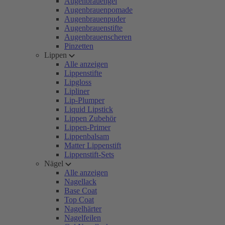
Augenbrauengel
Augenbrauenpomade
Augenbrauenpuder
Augenbrauenstifte
Augenbrauenscheren
Pinzetten
Lippen
Alle anzeigen
Lippenstifte
Lipgloss
Lipliner
Lip-Plumper
Liquid Lipstick
Lippen Zubehör
Lippen-Primer
Lippenbalsam
Matter Lippenstift
Lippenstift-Sets
Nägel
Alle anzeigen
Nagellack
Base Coat
Top Coat
Nagelhärter
Nagelfeilen