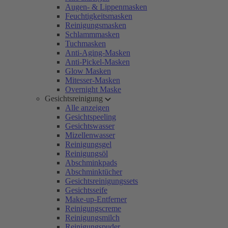
Augen- & Lippenmasken
Feuchtigkeitsmasken
Reinigungsmasken
Schlammmasken
Tuchmasken
Anti-Aging-Masken
Anti-Pickel-Masken
Glow Masken
Mitesser-Masken
Overnight Maske
Gesichtsreinigung
Alle anzeigen
Gesichtspeeling
Gesichtswasser
Mizellenwasser
Reinigungsgel
Reinigungsöl
Abschminkpads
Abschminktücher
Gesichtsreinigungssets
Gesichtsseife
Make-up-Entferner
Reinigungscreme
Reinigungsmilch
Reinigungspuder