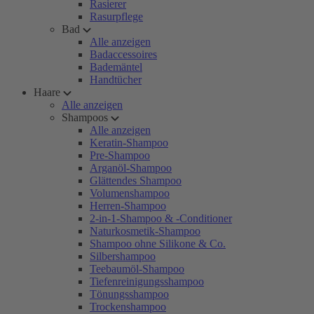
Rasierer
Rasurpflege
Bad
Alle anzeigen
Badaccessoires
Bademäntel
Handtücher
Haare
Alle anzeigen
Shampoos
Alle anzeigen
Keratin-Shampoo
Pre-Shampoo
Arganöl-Shampoo
Glättendes Shampoo
Volumenshampoo
Herren-Shampoo
2-in-1-Shampoo & -Conditioner
Naturkosmetik-Shampoo
Shampoo ohne Silikone & Co.
Silbershampoo
Teebaumöl-Shampoo
Tiefenreinigungsshampoo
Tönungsshampoo
Trockenshampoo