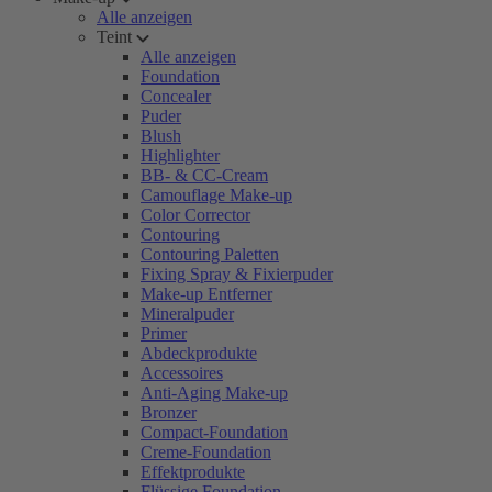
Alle anzeigen
Teint
Alle anzeigen
Foundation
Concealer
Puder
Blush
Highlighter
BB- & CC-Cream
Camouflage Make-up
Color Corrector
Contouring
Contouring Paletten
Fixing Spray & Fixierpuder
Make-up Entferner
Mineralpuder
Primer
Abdeckprodukte
Accessoires
Anti-Aging Make-up
Bronzer
Compact-Foundation
Creme-Foundation
Effektprodukte
Flüssige Foundation