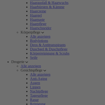
Haarausfall & Haarwuchs
Haarbürsten & Kämme
Haarcreme
Haargel
Haarpaste
Haarpflege
Haarschneider
Körperpflege
Alle anzeigen
Bodylotions
Deos & Antitranspirants
Duschgel & Duschpflege
Körperreinigung & Scrubs
Seife
Drogerie
Alle anzeigen
Gesichtspflege
Alle anzeigen
Anti-Aging
Augen
Lippen
Nachtpflege
Tagespflege
Rasur
Reinigung