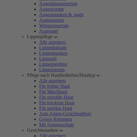
Augenbrauenserum
Augencreme
Augenmasken & -pads
Augenserum
Wimpernserum
Augengel
Lippenpflege
Alle anzeigen
Lippenbalsam
Lippenmasken
Lippenöl
Lippenpeeling
Lippenserum
Pflege nach Hautbedürfnis/Hauttyp
Alle anzeigen
Für fettige Haut
Für Mischhaut
Für sensible Haut
Für trockene Haut
Für unreine Haut
Anti-Aging-Gesichtspflege
Gegen Rötungen
Mit Sonnenschutz
Gesichtsmasken
Alle anzeigen