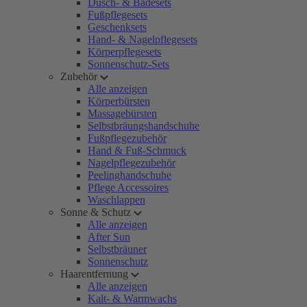
Dusch- & Badesets
Fußpflegesets
Geschenksets
Hand- & Nagelpflegesets
Körperpflegesets
Sonnenschutz-Sets
Zubehör
Alle anzeigen
Körperbürsten
Massagebürsten
Selbstbräungshandschuhe
Fußpflegezubehör
Hand & Fuß-Schmuck
Nagelpflegezubehör
Peelinghandschuhe
Pflege Accessoires
Waschlappen
Sonne & Schutz
Alle anzeigen
After Sun
Selbstbräuner
Sonnenschutz
Haarentfernung
Alle anzeigen
Kalt- & Warmwachs