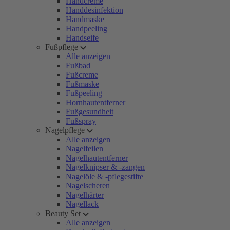
Handcreme
Handdesinfektion
Handmaske
Handpeeling
Handseife
Fußpflege
Alle anzeigen
Fußbad
Fußcreme
Fußmaske
Fußpeeling
Hornhautentferner
Fußgesundheit
Fußspray
Nagelpflege
Alle anzeigen
Nagelfeilen
Nagelhautentferner
Nagelknipser & -zangen
Nagelöle & -pflegestifte
Nagelscheren
Nagelhärter
Nagellack
Beauty Set
Alle anzeigen