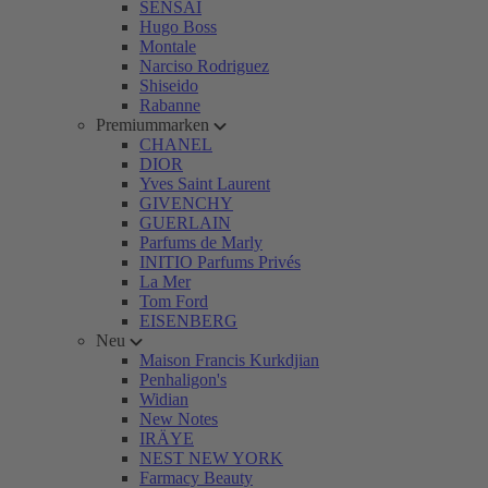
SENSAI
Hugo Boss
Montale
Narciso Rodriguez
Shiseido
Rabanne
Premiummarken
CHANEL
DIOR
Yves Saint Laurent
GIVENCHY
GUERLAIN
Parfums de Marly
INITIO Parfums Privés
La Mer
Tom Ford
EISENBERG
Neu
Maison Francis Kurkdjian
Penhaligon's
Widian
New Notes
IRÄYE
NEST NEW YORK
Farmacy Beauty