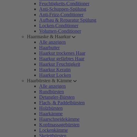
Feuchtigkeits-Conditioner
Anti-Schuppen-Spülung
Anti-Frizz-Conditioner
Aufbau & Reparatur Spülung
Locken-Conditioner
Volumen-Conditioner
Haarmaske & Haarkur
Alle anzeigen
Haarbutter
Haarkur trockenes Haar
Haarkur gefärbtes Haar
Haarkur Feuchtigkeit
Haarkur Keratin
Haarkur Locken
Haarbürsten & Kämme
Alle anzeigen
Rundbürsten
Detangler-Bürsten
Flach- & Paddelbürsten
Holzbürsten
Haarkämme
Haarschneidekämme
Kopfmassagebürsten
Lockenkämme
Skelettbürsten