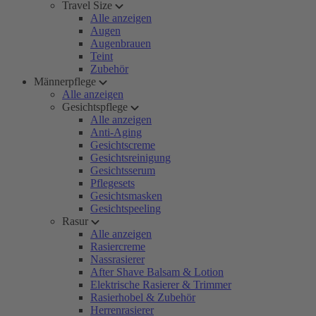
Travel Size
Alle anzeigen
Augen
Augenbrauen
Teint
Zubehör
Männerpflege
Alle anzeigen
Gesichtspflege
Alle anzeigen
Anti-Aging
Gesichtscreme
Gesichtsreinigung
Gesichtsserum
Pflegesets
Gesichtsmasken
Gesichtspeeling
Rasur
Alle anzeigen
Rasiercreme
Nassrasierer
After Shave Balsam & Lotion
Elektrische Rasierer & Trimmer
Rasierhobel & Zubehör
Herrenrasierer