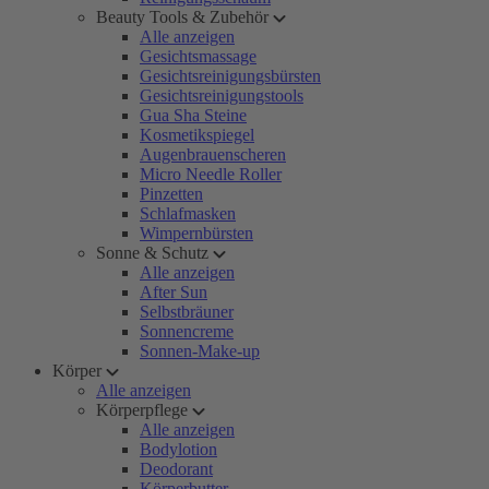
Beauty Tools & Zubehör
Alle anzeigen
Gesichtsmassage
Gesichtsreinigungsbürsten
Gesichtsreinigungstools
Gua Sha Steine
Kosmetikspiegel
Augenbrauenscheren
Micro Needle Roller
Pinzetten
Schlafmasken
Wimpernbürsten
Sonne & Schutz
Alle anzeigen
After Sun
Selbstbräuner
Sonnencreme
Sonnen-Make-up
Körper
Alle anzeigen
Körperpflege
Alle anzeigen
Bodylotion
Deodorant
Körperbutter