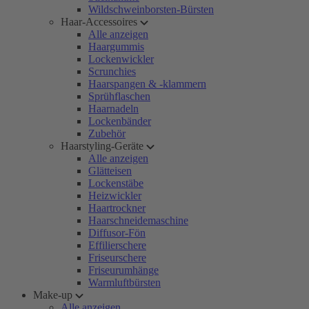
Wildschweinborsten-Bürsten
Haar-Accessoires
Alle anzeigen
Haargummis
Lockenwickler
Scrunchies
Haarspangen & -klammern
Sprühflaschen
Haarnadeln
Lockenbänder
Zubehör
Haarstyling-Geräte
Alle anzeigen
Glätteisen
Lockenstäbe
Heizwickler
Haartrockner
Haarschneidemaschine
Diffusor-Fön
Effilierschere
Friseurschere
Friseurumhänge
Warmluftbürsten
Make-up
Alle anzeigen