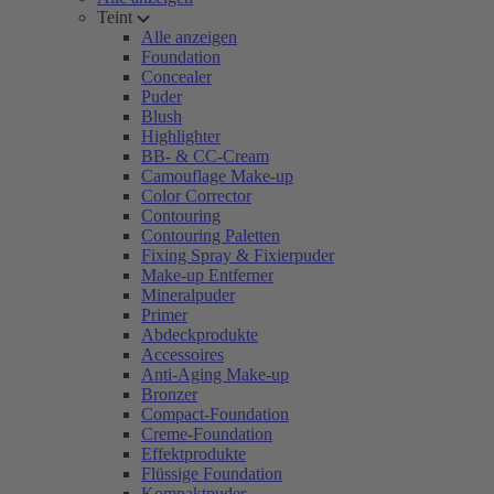
Teint
Alle anzeigen
Foundation
Concealer
Puder
Blush
Highlighter
BB- & CC-Cream
Camouflage Make-up
Color Corrector
Contouring
Contouring Paletten
Fixing Spray & Fixierpuder
Make-up Entferner
Mineralpuder
Primer
Abdeckprodukte
Accessoires
Anti-Aging Make-up
Bronzer
Compact-Foundation
Creme-Foundation
Effektprodukte
Flüssige Foundation
Kompaktpuder