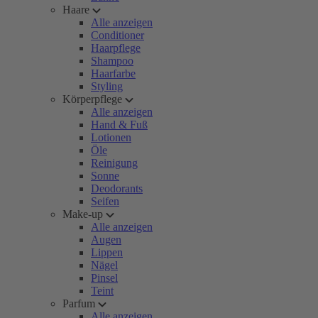
Haare
Alle anzeigen
Conditioner
Haarpflege
Shampoo
Haarfarbe
Styling
Körperpflege
Alle anzeigen
Hand & Fuß
Lotionen
Öle
Reinigung
Sonne
Deodorants
Seifen
Make-up
Alle anzeigen
Augen
Lippen
Nägel
Pinsel
Teint
Parfum
Alle anzeigen