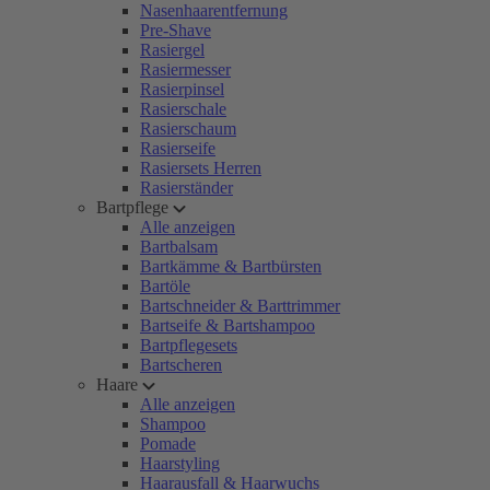
Nasenhaarentfernung
Pre-Shave
Rasiergel
Rasiermesser
Rasierpinsel
Rasierschale
Rasierschaum
Rasierseife
Rasiersets Herren
Rasierständer
Bartpflege
Alle anzeigen
Bartbalsam
Bartkämme & Bartbürsten
Bartöle
Bartschneider & Barttrimmer
Bartseife & Bartshampoo
Bartpflegesets
Bartscheren
Haare
Alle anzeigen
Shampoo
Pomade
Haarstyling
Haarausfall & Haarwuchs