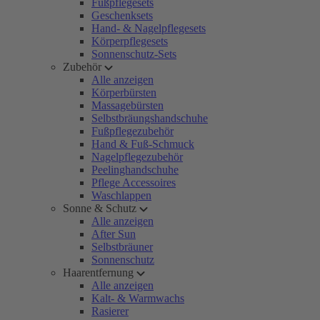
Fußpflegesets
Geschenksets
Hand- & Nagelpflegesets
Körperpflegesets
Sonnenschutz-Sets
Zubehör
Alle anzeigen
Körperbürsten
Massagebürsten
Selbstbräungshandschuhe
Fußpflegezubehör
Hand & Fuß-Schmuck
Nagelpflegezubehör
Peelinghandschuhe
Pflege Accessoires
Waschlappen
Sonne & Schutz
Alle anzeigen
After Sun
Selbstbräuner
Sonnenschutz
Haarentfernung
Alle anzeigen
Kalt- & Warmwachs
Rasierer