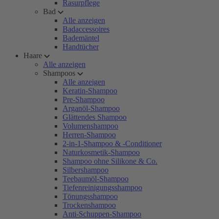
Rasurpflege
Bad
Alle anzeigen
Badaccessoires
Bademäntel
Handtücher
Haare
Alle anzeigen
Shampoos
Alle anzeigen
Keratin-Shampoo
Pre-Shampoo
Arganöl-Shampoo
Glättendes Shampoo
Volumenshampoo
Herren-Shampoo
2-in-1-Shampoo & -Conditioner
Naturkosmetik-Shampoo
Shampoo ohne Silikone & Co.
Silbershampoo
Teebaumöl-Shampoo
Tiefenreinigungsshampoo
Tönungsshampoo
Trockenshampoo
Anti-Schuppen-Shampoo