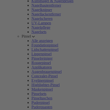
Kunstnägel & Nageldesign
Nagelhautentferner
Nagelknipser
Nagellackentferner
Nagelscheren
UV-Lampen
Nagelpflege
Nagelsets
Pinsel
Alle anzeigen
Foundationpinsel
Lidschattenpinsel
Lippenpinsel
Pinselreiniger
Rougepinsel
Applikatoren
Augenbrauenpinsel
Concealer-Pinsel
Eyelinerpinsel
Highlighter-Pinsel
Maskenpinsel
Pinselsets
Pinseltaschen
Puderpinsel
Puderquasten