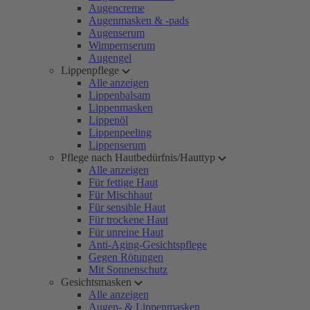
Augencreme
Augenmasken & -pads
Augenserum
Wimpernserum
Augengel
Lippenpflege
Alle anzeigen
Lippenbalsam
Lippenmasken
Lippenöl
Lippenpeeling
Lippenserum
Pflege nach Hautbedürfnis/Hauttyp
Alle anzeigen
Für fettige Haut
Für Mischhaut
Für sensible Haut
Für trockene Haut
Für unreine Haut
Anti-Aging-Gesichtspflege
Gegen Rötungen
Mit Sonnenschutz
Gesichtsmasken
Alle anzeigen
Augen- & Lippenmasken