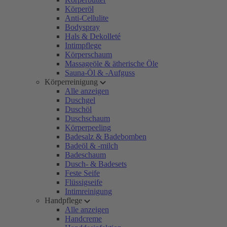
Körperöl
Anti-Cellulite
Bodyspray
Hals & Dekolleté
Intimpflege
Körperschaum
Massageöle & ätherische Öle
Sauna-Öl & -Aufguss
Körperreinigung
Alle anzeigen
Duschgel
Duschöl
Duschschaum
Körperpeeling
Badesalz & Badebomben
Badeöl & -milch
Badeschaum
Dusch- & Badesets
Feste Seife
Flüssigseife
Intimreinigung
Handpflege
Alle anzeigen
Handcreme