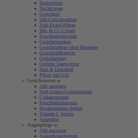
Tagescreme
Nachtcreme
Gesichtsöl
24h-Gesichtspflege
Anti-Pickel-Pflege
BB- & CC-Cream
Feuchtigkeitscreme
Gesichtsmasken
Gesichtspflege ohne Parabene
Gesichtspflegesets
Gesichtsspray
Getönte Tagescreme
Hals & Dekolleté
Pflege mit Q10
Gesichtsserum
Alle anzeigen
Anti-Aging-Gesichtsserum
Collagenserum
Feuchtigkeitsserum
Hyaluronsäure-Serum
Vitamin C Serum
Ampullen
Augenpflege
Alle anzeigen
Augenbrauenserum