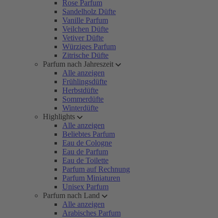
Rose Parfum
Sandelholz Düfte
Vanille Parfum
Veilchen Düfte
Vetiver Düfte
Würziges Parfum
Zitrische Düfte
Parfum nach Jahreszeit
Alle anzeigen
Frühlingsdüfte
Herbstdüfte
Sommerdüfte
Winterdüfte
Highlights
Alle anzeigen
Beliebtes Parfum
Eau de Cologne
Eau de Parfum
Eau de Toilette
Parfum auf Rechnung
Parfum Miniaturen
Unisex Parfum
Parfum nach Land
Alle anzeigen
Arabisches Parfum