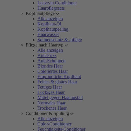
Leave-in Conditioner
Haarpflegesets
Kopfhautpflege
Alle anzeigen
Kopfhaut-Öl
Kopfhautpeeling
Haarwasser
Sonnenschutz & -pflege
Pflege nach Haartyp
Alle anzeigen
Anti-Frizz
Anti-Schuppen
Blondes Haar
Coloriertes Haar
Empfindliche Kopfhaut
Feines & glattes Haar
Fettiges Haar
Lockiges Haar
Mittel gegen Haarausfall
Normales Haar
Trockenes Haar
Conditioner & Spülung
Alle anzeigen
Color-Conditioner
Feuchtigkeits-Conditioner