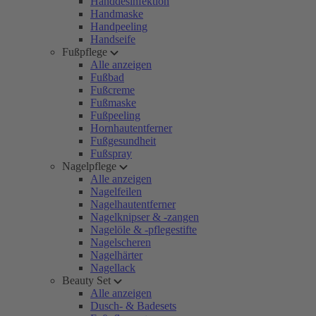
Handdesinfektion
Handmaske
Handpeeling
Handseife
Fußpflege
Alle anzeigen
Fußbad
Fußcreme
Fußmaske
Fußpeeling
Hornhautentferner
Fußgesundheit
Fußspray
Nagelpflege
Alle anzeigen
Nagelfeilen
Nagelhautentferner
Nagelknipser & -zangen
Nagelöle & -pflegestifte
Nagelscheren
Nagelhärter
Nagellack
Beauty Set
Alle anzeigen
Dusch- & Badesets