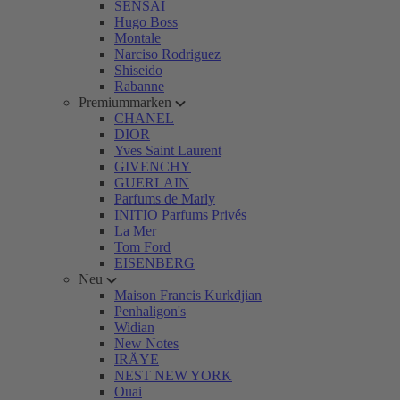
SENSAI
Hugo Boss
Montale
Narciso Rodriguez
Shiseido
Rabanne
Premiummarken
CHANEL
DIOR
Yves Saint Laurent
GIVENCHY
GUERLAIN
Parfums de Marly
INITIO Parfums Privés
La Mer
Tom Ford
EISENBERG
Neu
Maison Francis Kurkdjian
Penhaligon's
Widian
New Notes
IRÄYE
NEST NEW YORK
Ouai