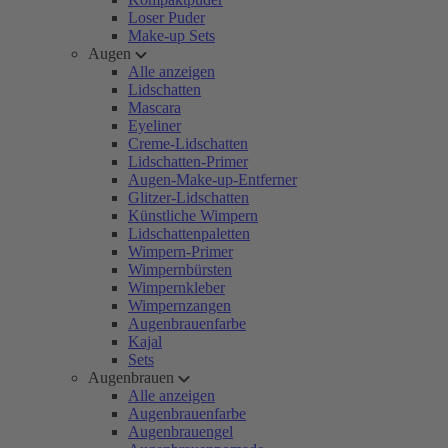
Loser Puder
Make-up Sets
Augen
Alle anzeigen
Lidschatten
Mascara
Eyeliner
Creme-Lidschatten
Lidschatten-Primer
Augen-Make-up-Entferner
Glitzer-Lidschatten
Künstliche Wimpern
Lidschattenpaletten
Wimpern-Primer
Wimpernbürsten
Wimpernkleber
Wimpernzangen
Augenbrauenfarbe
Kajal
Sets
Augenbrauen
Alle anzeigen
Augenbrauenfarbe
Augenbrauengel