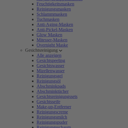
Feuchtigkeitsmasken
Reinigungsmasken
Schlammmasken
Tuchmasken
Anti-Aging-Masken
Anti-Pickel-Masken
Glow Masken
Mitesser-Masken
Overnight Maske
Gesichtsreinigung
Alle anzeigen
Gesichtspeeling
Gesichtswasser
Mizellenwasser
Reinigungsgel
Reinigungsöl
Abschminkpads
Abschminktücher
Gesichtsreinigungssets
Gesichtsseife
Make-up-Entferner
Reinigungscreme
Reinigungsmilch
Reinigungspuder
Reinigungsschaum