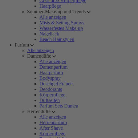
Gesicht & Körperpflege
Haarpflege
Sommer-Make-up und Trends
Alle anzeigen
Mists & Setting Sprays
Wasserfestes Make-up
Nagellack
Beach Hair stylen
Parfum
Alle anzeigen
Damendüfte
Alle anzeigen
Damenparfum
Haarparfum
Bodyspray
Duschgel Frauen
Deodorants
Körperpflege
Duftseifen
Parfum Sets Damen
Herrendüfte
Alle anzeigen
Herrenparfum
After Shave
Körperpflege