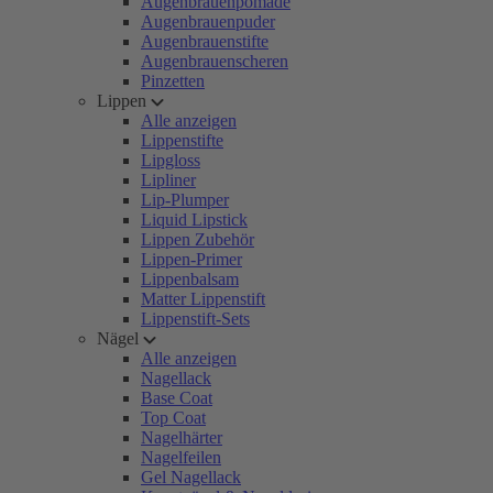
Augenbrauenpomade
Augenbrauenpuder
Augenbrauenstifte
Augenbrauenscheren
Pinzetten
Lippen
Alle anzeigen
Lippenstifte
Lipgloss
Lipliner
Lip-Plumper
Liquid Lipstick
Lippen Zubehör
Lippen-Primer
Lippenbalsam
Matter Lippenstift
Lippenstift-Sets
Nägel
Alle anzeigen
Nagellack
Base Coat
Top Coat
Nagelhärter
Nagelfeilen
Gel Nagellack