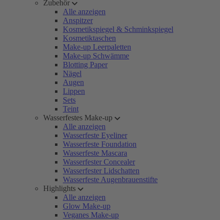
Zubehör
Alle anzeigen
Anspitzer
Kosmetikspiegel & Schminkspiegel
Kosmetiktaschen
Make-up Leerpaletten
Make-up Schwämme
Blotting Paper
Nägel
Augen
Lippen
Sets
Teint
Wasserfestes Make-up
Alle anzeigen
Wasserfeste Eyeliner
Wasserfeste Foundation
Wasserfeste Mascara
Wasserfester Concealer
Wasserfester Lidschatten
Wasserfeste Augenbrauenstifte
Highlights
Alle anzeigen
Glow Make-up
Veganes Make-up