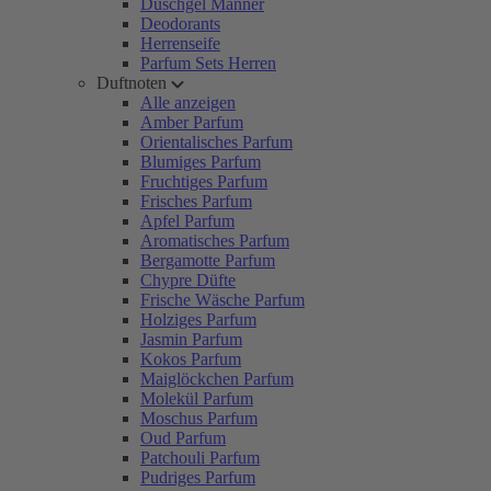
Duschgel Männer
Deodorants
Herrenseife
Parfum Sets Herren
Duftnoten
Alle anzeigen
Amber Parfum
Orientalisches Parfum
Blumiges Parfum
Fruchtiges Parfum
Frisches Parfum
Apfel Parfum
Aromatisches Parfum
Bergamotte Parfum
Chypre Düfte
Frische Wäsche Parfum
Holziges Parfum
Jasmin Parfum
Kokos Parfum
Maiglöckchen Parfum
Molekül Parfum
Moschus Parfum
Oud Parfum
Patchouli Parfum
Pudriges Parfum