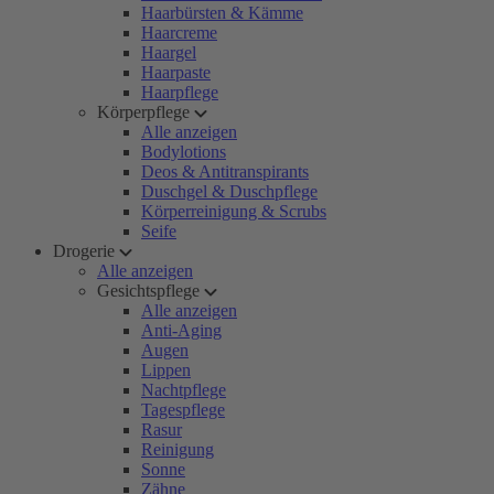
Haarbürsten & Kämme
Haarcreme
Haargel
Haarpaste
Haarpflege
Körperpflege
Alle anzeigen
Bodylotions
Deos & Antitranspirants
Duschgel & Duschpflege
Körperreinigung & Scrubs
Seife
Drogerie
Alle anzeigen
Gesichtspflege
Alle anzeigen
Anti-Aging
Augen
Lippen
Nachtpflege
Tagespflege
Rasur
Reinigung
Sonne
Zähne