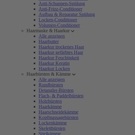
Anti-Schuppen-Spülung
Anti-Frizz-Conditioner
Aufbau & Reparatur Spülung
Locken-Conditioner
Volumen-Conditioner
Haarmaske & Haarkur
Alle anzeigen
Haarbutter
Haarkur trockenes Haar
Haarkur gefärbtes Haar
Haarkur Feuchtigkeit
Haarkur Keratin
Haarkur Locken
Haarbürsten & Kämme
Alle anzeigen
Rundbürsten
Detangler-Bürsten
Flach- & Paddelbürsten
Holzbürsten
Haarkämme
Haarschneidekämme
Kopfmassagebürsten
Lockenkämme
Skelettbürsten
Stielkämme