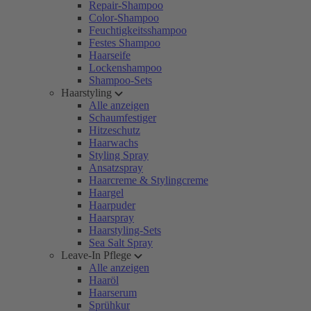
Repair-Shampoo
Color-Shampoo
Feuchtigkeitsshampoo
Festes Shampoo
Haarseife
Lockenshampoo
Shampoo-Sets
Haarstyling
Alle anzeigen
Schaumfestiger
Hitzeschutz
Haarwachs
Styling Spray
Ansatzspray
Haarcreme & Stylingcreme
Haargel
Haarpuder
Haarspray
Haarstyling-Sets
Sea Salt Spray
Leave-In Pflege
Alle anzeigen
Haaröl
Haarserum
Sprühkur