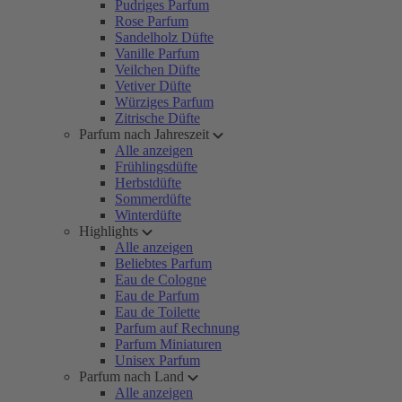
Pudriges Parfum
Rose Parfum
Sandelholz Düfte
Vanille Parfum
Veilchen Düfte
Vetiver Düfte
Würziges Parfum
Zitrische Düfte
Parfum nach Jahreszeit
Alle anzeigen
Frühlingsdüfte
Herbstdüfte
Sommerdüfte
Winterdüfte
Highlights
Alle anzeigen
Beliebtes Parfum
Eau de Cologne
Eau de Parfum
Eau de Toilette
Parfum auf Rechnung
Parfum Miniaturen
Unisex Parfum
Parfum nach Land
Alle anzeigen