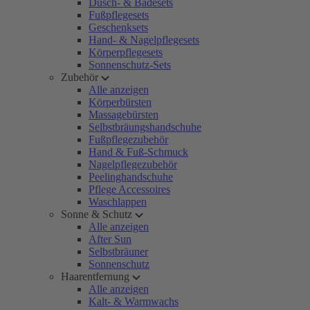
Dusch- & Badesets
Fußpflegesets
Geschenksets
Hand- & Nagelpflegesets
Körperpflegesets
Sonnenschutz-Sets
Zubehör
Alle anzeigen
Körperbürsten
Massagebürsten
Selbstbräungshandschuhe
Fußpflegezubehör
Hand & Fuß-Schmuck
Nagelpflegezubehör
Peelinghandschuhe
Pflege Accessoires
Waschlappen
Sonne & Schutz
Alle anzeigen
After Sun
Selbstbräuner
Sonnenschutz
Haarentfernung
Alle anzeigen
Kalt- & Warmwachs