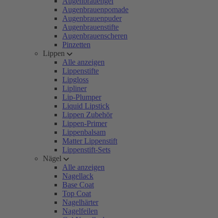
Augenbrauengel
Augenbrauenpomade
Augenbrauenpuder
Augenbrauenstifte
Augenbrauenscheren
Pinzetten
Lippen
Alle anzeigen
Lippenstifte
Lipgloss
Lipliner
Lip-Plumper
Liquid Lipstick
Lippen Zubehör
Lippen-Primer
Lippenbalsam
Matter Lippenstift
Lippenstift-Sets
Nägel
Alle anzeigen
Nagellack
Base Coat
Top Coat
Nagelhärter
Nagelfeilen