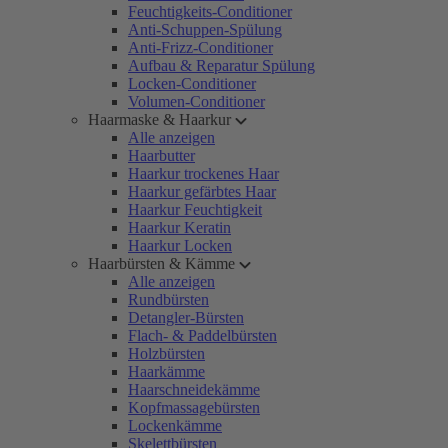
Feuchtigkeits-Conditioner
Anti-Schuppen-Spülung
Anti-Frizz-Conditioner
Aufbau & Reparatur Spülung
Locken-Conditioner
Volumen-Conditioner
Haarmaske & Haarkur
Alle anzeigen
Haarbutter
Haarkur trockenes Haar
Haarkur gefärbtes Haar
Haarkur Feuchtigkeit
Haarkur Keratin
Haarkur Locken
Haarbürsten & Kämme
Alle anzeigen
Rundbürsten
Detangler-Bürsten
Flach- & Paddelbürsten
Holzbürsten
Haarkämme
Haarschneidekämme
Kopfmassagebürsten
Lockenkämme
Skelettbürsten