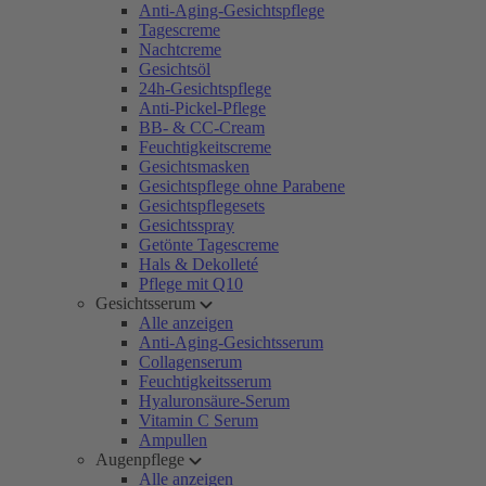
Anti-Aging-Gesichtspflege
Tagescreme
Nachtcreme
Gesichtsöl
24h-Gesichtspflege
Anti-Pickel-Pflege
BB- & CC-Cream
Feuchtigkeitscreme
Gesichtsmasken
Gesichtspflege ohne Parabene
Gesichtspflegesets
Gesichtsspray
Getönte Tagescreme
Hals & Dekolleté
Pflege mit Q10
Gesichtsserum
Alle anzeigen
Anti-Aging-Gesichtsserum
Collagenserum
Feuchtigkeitsserum
Hyaluronsäure-Serum
Vitamin C Serum
Ampullen
Augenpflege
Alle anzeigen