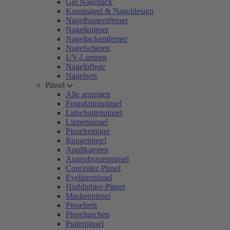
Gel Nagellack
Kunstnägel & Nageldesign
Nagelhautentferner
Nagelknipser
Nagellackentferner
Nagelscheren
UV-Lampen
Nagelpflege
Nagelsets
Pinsel
Alle anzeigen
Foundationpinsel
Lidschattenpinsel
Lippenpinsel
Pinselreiniger
Rougepinsel
Applikatoren
Augenbrauenpinsel
Concealer-Pinsel
Eyelinerpinsel
Highlighter-Pinsel
Maskenpinsel
Pinselsets
Pinseltaschen
Puderpinsel