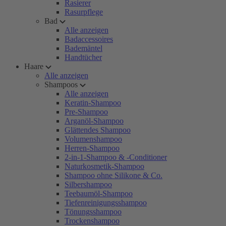
Rasierer
Rasurpflege
Bad
Alle anzeigen
Badaccessoires
Bademäntel
Handtücher
Haare
Alle anzeigen
Shampoos
Alle anzeigen
Keratin-Shampoo
Pre-Shampoo
Arganöl-Shampoo
Glättendes Shampoo
Volumenshampoo
Herren-Shampoo
2-in-1-Shampoo & -Conditioner
Naturkosmetik-Shampoo
Shampoo ohne Silikone & Co.
Silbershampoo
Teebaumöl-Shampoo
Tiefenreinigungsshampoo
Tönungsshampoo
Trockenshampoo