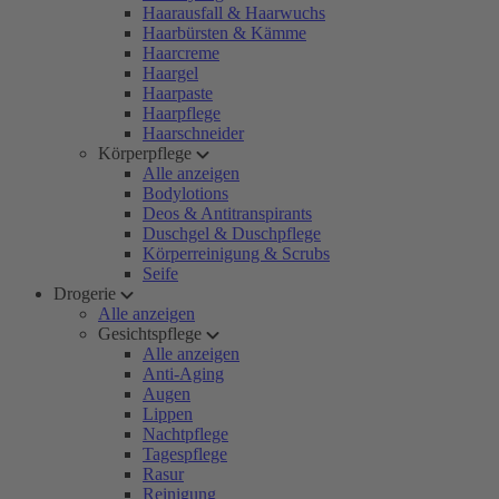
Haarausfall & Haarwuchs
Haarbürsten & Kämme
Haarcreme
Haargel
Haarpaste
Haarpflege
Haarschneider
Körperpflege
Alle anzeigen
Bodylotions
Deos & Antitranspirants
Duschgel & Duschpflege
Körperreinigung & Scrubs
Seife
Drogerie
Alle anzeigen
Gesichtspflege
Alle anzeigen
Anti-Aging
Augen
Lippen
Nachtpflege
Tagespflege
Rasur
Reinigung