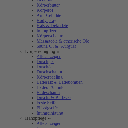
Körperbutter
Körperöl
Anti-Cellulite
Bodyspray
Hals & Dekolleté
Intimpflege
Körperschaum
Massageöle & ätherische Öle
Sauna-Öl & -Aufguss
Körperreinigung
Alle anzeigen
Duschgel
Duschöl
Duschschaum
Körperpeeling
Badesalz & Badebomben
Badeöl & -milch
Badeschaum
Dusch- & Badesets
Feste Seife
Flüssigseife
Intimreinigung
Handpflege
Alle anzeigen