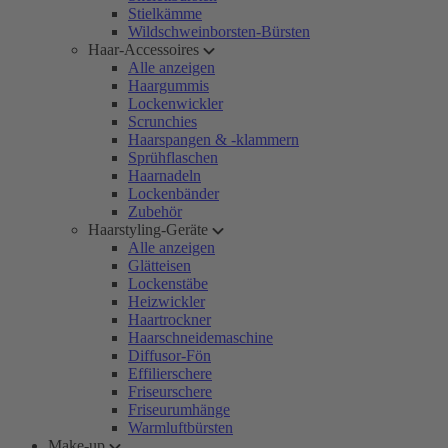
Stielkämme
Wildschweinborsten-Bürsten
Haar-Accessoires
Alle anzeigen
Haargummis
Lockenwickler
Scrunchies
Haarspangen & -klammern
Sprühflaschen
Haarnadeln
Lockenbänder
Zubehör
Haarstyling-Geräte
Alle anzeigen
Glätteisen
Lockenstäbe
Heizwickler
Haartrockner
Haarschneidemaschine
Diffusor-Fön
Effilierschere
Friseurschere
Friseurumhänge
Warmluftbürsten
Make-up