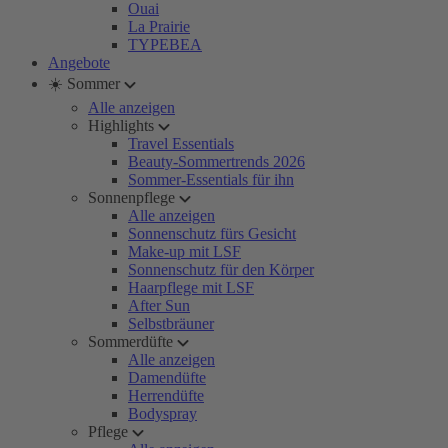
Ouai
La Prairie
TYPEBEA
Angebote
☀️ Sommer
Alle anzeigen
Highlights
Travel Essentials
Beauty-Sommertrends 2026
Sommer-Essentials für ihn
Sonnenpflege
Alle anzeigen
Sonnenschutz fürs Gesicht
Make-up mit LSF
Sonnenschutz für den Körper
Haarpflege mit LSF
After Sun
Selbstbräuner
Sommerdüfte
Alle anzeigen
Damendüfte
Herrendüfte
Bodyspray
Pflege