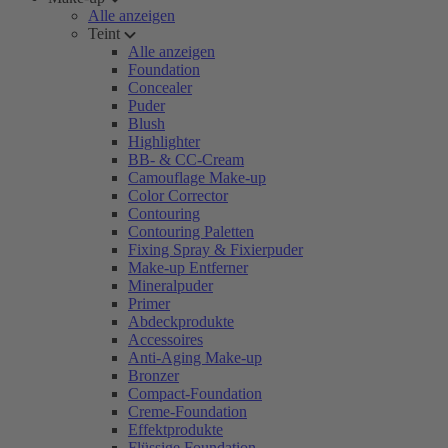
Alle anzeigen
Teint
Alle anzeigen
Foundation
Concealer
Puder
Blush
Highlighter
BB- & CC-Cream
Camouflage Make-up
Color Corrector
Contouring
Contouring Paletten
Fixing Spray & Fixierpuder
Make-up Entferner
Mineralpuder
Primer
Abdeckprodukte
Accessoires
Anti-Aging Make-up
Bronzer
Compact-Foundation
Creme-Foundation
Effektprodukte
Flüssige Foundation