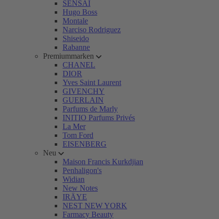
SENSAI
Hugo Boss
Montale
Narciso Rodriguez
Shiseido
Rabanne
Premiummarken
CHANEL
DIOR
Yves Saint Laurent
GIVENCHY
GUERLAIN
Parfums de Marly
INITIO Parfums Privés
La Mer
Tom Ford
EISENBERG
Neu
Maison Francis Kurkdjian
Penhaligon's
Widian
New Notes
IRÄYE
NEST NEW YORK
Farmacy Beauty