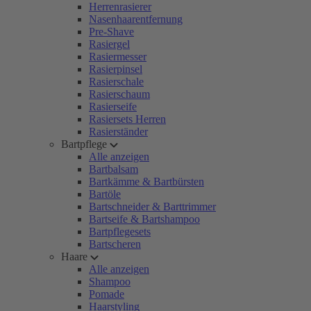
Herrenrasierer
Nasenhaarentfernung
Pre-Shave
Rasiergel
Rasiermesser
Rasierpinsel
Rasierschale
Rasierschaum
Rasierseife
Rasiersets Herren
Rasierständer
Bartpflege
Alle anzeigen
Bartbalsam
Bartkämme & Bartbürsten
Bartöle
Bartschneider & Barttrimmer
Bartseife & Bartshampoo
Bartpflegesets
Bartscheren
Haare
Alle anzeigen
Shampoo
Pomade
Haarstyling