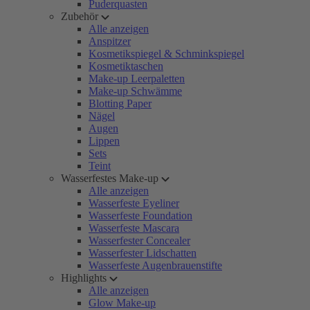
Puderquasten
Zubehör
Alle anzeigen
Anspitzer
Kosmetikspiegel & Schminkspiegel
Kosmetiktaschen
Make-up Leerpaletten
Make-up Schwämme
Blotting Paper
Nägel
Augen
Lippen
Sets
Teint
Wasserfestes Make-up
Alle anzeigen
Wasserfeste Eyeliner
Wasserfeste Foundation
Wasserfeste Mascara
Wasserfester Concealer
Wasserfester Lidschatten
Wasserfeste Augenbrauenstifte
Highlights
Alle anzeigen
Glow Make-up