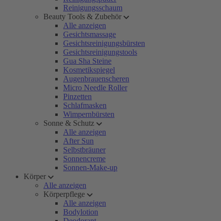
Reinigungsschaum
Beauty Tools & Zubehör
Alle anzeigen
Gesichtsmassage
Gesichtsreinigungsbürsten
Gesichtsreinigungstools
Gua Sha Steine
Kosmetikspiegel
Augenbrauenscheren
Micro Needle Roller
Pinzetten
Schlafmasken
Wimpernbürsten
Sonne & Schutz
Alle anzeigen
After Sun
Selbstbräuner
Sonnencreme
Sonnen-Make-up
Körper
Alle anzeigen
Körperpflege
Alle anzeigen
Bodylotion
Deodorant