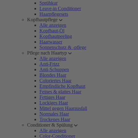
Sprühkur
Leave-in Conditioner
Haarpflegesets
Kopfhautpflege
Alle anzeigen
Kopfhaut-Öl
Kopfhautpeeling
Haarwasser
Sonnenschutz & -pflege
Pflege nach Haartyp
Alle anzeigen
Anti-Frizz
Anti-Schuppen
Blondes Haar
Coloriertes Haar
Empfindliche Kopfhaut
Feines & glattes Haar
Fettiges Haar
Lockiges Haar
Mittel gegen Haarausfall
Normales Haar
Trockenes Haar
Conditioner & Spülung
Alle anzeigen
Color-Conditioner