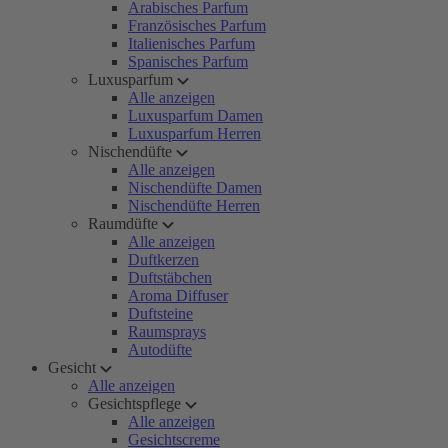
Arabisches Parfum
Französisches Parfum
Italienisches Parfum
Spanisches Parfum
Luxusparfum
Alle anzeigen
Luxusparfum Damen
Luxusparfum Herren
Nischendüfte
Alle anzeigen
Nischendüfte Damen
Nischendüfte Herren
Raumdüfte
Alle anzeigen
Duftkerzen
Duftstäbchen
Aroma Diffuser
Duftsteine
Raumsprays
Autodüfte
Gesicht
Alle anzeigen
Gesichtspflege
Alle anzeigen
Gesichtscreme