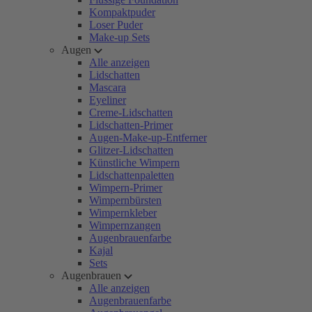
Kompaktpuder
Loser Puder
Make-up Sets
Augen
Alle anzeigen
Lidschatten
Mascara
Eyeliner
Creme-Lidschatten
Lidschatten-Primer
Augen-Make-up-Entferner
Glitzer-Lidschatten
Künstliche Wimpern
Lidschattenpaletten
Wimpern-Primer
Wimpernbürsten
Wimpernkleber
Wimpernzangen
Augenbrauenfarbe
Kajal
Sets
Augenbrauen
Alle anzeigen
Augenbrauenfarbe