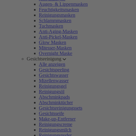
Augen- & Lippenmasken
Feuchtigkeitsmasken
Reinigungsmasken
Schlammmasken
Tuchmasken
Anti-Aging-Masken
Anti-Pickel-Masken
Glow Masken
Mitesser-Masken
Overnight Maske
Gesichtsreinigung
Alle anzeigen
Gesichtspeeling
Gesichtswasser
Mizellenwasser
Reinigungsgel
Reinigungsöl
Abschminkpads
Abschminktücher
Gesichtsreinigungssets
Gesichtsseife
Make-up-Entferner
Reinigungscreme
Reinigungsmilch
Reinigungspuder