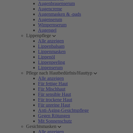
Augenbrauenserum
Augencreme
Augenmasken & -pads
Augenserum
Wimpernserum
Augengel
Lippenpflege
Alle anzeigen
Lippenbalsam
Lippenmasken
Lippenöl
Lippenpeeling
Lippenserum
Pflege nach Hautbedürfnis/Hauttyp
Alle anzeigen
Für fettige Haut
Für Mischhaut
Für sensible Haut
Für trockene Haut
Für unreine Haut
Anti-Aging-Gesichtspflege
Gegen Rötungen
Mit Sonnenschutz
Gesichtsmasken
Alle anzeigen