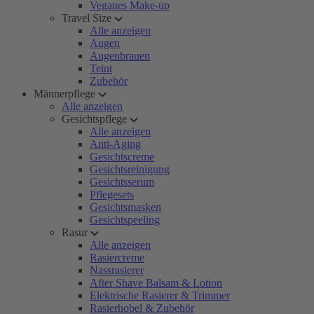
Veganes Make-up
Travel Size
Alle anzeigen
Augen
Augenbrauen
Teint
Zubehör
Männerpflege
Alle anzeigen
Gesichtspflege
Alle anzeigen
Anti-Aging
Gesichtscreme
Gesichtsreinigung
Gesichtsserum
Pflegesets
Gesichtsmasken
Gesichtspeeling
Rasur
Alle anzeigen
Rasiercreme
Nassrasierer
After Shave Balsam & Lotion
Elektrische Rasierer & Trimmer
Rasierhobel & Zubehör