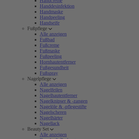
Handcreme
Handdesinfektion
Handmaske
Handpeeling
Handseife
Fußpflege
Alle anzeigen
Fußbad
Fußcreme
Fußmaske
Fußpeeling
Hornhautentferner
Fußgesundheit
Fußspray
Nagelpflege
Alle anzeigen
Nagelfeilen
Nagelhautentferner
Nagelknipser & -zangen
Nagelöle & -pflegestifte
Nagelscheren
Nagelhärter
Nagellack
Beauty Set
Alle anzeigen