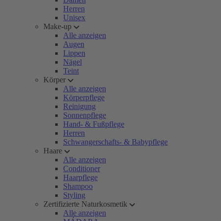
Herren
Unisex
Make-up
Alle anzeigen
Augen
Lippen
Nägel
Teint
Körper
Alle anzeigen
Körperpflege
Reinigung
Sonnenpflege
Hand- & Fußpflege
Herren
Schwangerschafts- & Babypflege
Haare
Alle anzeigen
Conditioner
Haarpflege
Shampoo
Styling
Zertifizierte Naturkosmetik
Alle anzeigen