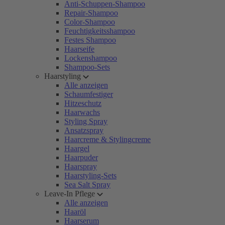
Anti-Schuppen-Shampoo
Repair-Shampoo
Color-Shampoo
Feuchtigkeitsshampoo
Festes Shampoo
Haarseife
Lockenshampoo
Shampoo-Sets
Haarstyling
Alle anzeigen
Schaumfestiger
Hitzeschutz
Haarwachs
Styling Spray
Ansatzspray
Haarcreme & Stylingcreme
Haargel
Haarpuder
Haarspray
Haarstyling-Sets
Sea Salt Spray
Leave-In Pflege
Alle anzeigen
Haaröl
Haarserum