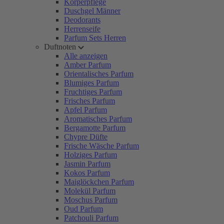
Körperpflege
Duschgel Männer
Deodorants
Herrenseife
Parfum Sets Herren
Duftnoten
Alle anzeigen
Amber Parfum
Orientalisches Parfum
Blumiges Parfum
Fruchtiges Parfum
Frisches Parfum
Apfel Parfum
Aromatisches Parfum
Bergamotte Parfum
Chypre Düfte
Frische Wäsche Parfum
Holziges Parfum
Jasmin Parfum
Kokos Parfum
Maiglöckchen Parfum
Molekül Parfum
Moschus Parfum
Oud Parfum
Patchouli Parfum