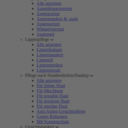
Alle anzeigen
Augenbrauenserum
Augencreme
Augenmasken & -pads
Augenserum
Wimpernserum
Augengel
Lippenpflege
Alle anzeigen
Lippenbalsam
Lippenmasken
Lippenöl
Lippenpeeling
Lippenserum
Pflege nach Hautbedürfnis/Hauttyp
Alle anzeigen
Für fettige Haut
Für Mischhaut
Für sensible Haut
Für trockene Haut
Für unreine Haut
Anti-Aging-Gesichtspflege
Gegen Rötungen
Mit Sonnenschutz
Gesichtsmasken