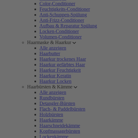
Color-Conditioner
Feuchtigkeits-Conditioner
Anti-Schuppen-Spülung
Anti-Frizz-Conditioner
Aufbau & Reparatur Spülung
Locken-Conditioner
Volumen-Conditioner
Haarmaske & Haarkur
Alle anzeigen
Haarbutter
Haarkur trockenes Haar
Haarkur gefärbtes Haar
Haarkur Feuchtigkeit
Haarkur Keratin
Haarkur Locken
Haarbürsten & Kämme
Alle anzeigen
Rundbürsten
Detangler-Bürsten
Flach- & Paddelbürsten
Holzbürsten
Haarkämme
Haarschneidekämme
Kopfmassagebürsten
Lockenkämme