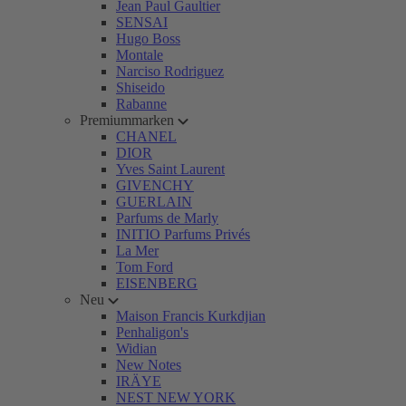
Jean Paul Gaultier
SENSAI
Hugo Boss
Montale
Narciso Rodriguez
Shiseido
Rabanne
Premiummarken
CHANEL
DIOR
Yves Saint Laurent
GIVENCHY
GUERLAIN
Parfums de Marly
INITIO Parfums Privés
La Mer
Tom Ford
EISENBERG
Neu
Maison Francis Kurkdjian
Penhaligon's
Widian
New Notes
IRÄYE
NEST NEW YORK