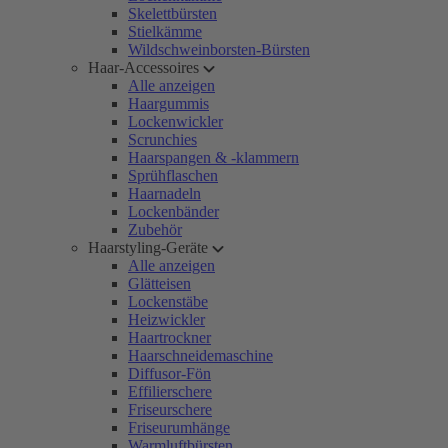
Skelettbürsten
Stielkämme
Wildschweinborsten-Bürsten
Haar-Accessoires
Alle anzeigen
Haargummis
Lockenwickler
Scrunchies
Haarspangen & -klammern
Sprühflaschen
Haarnadeln
Lockenbänder
Zubehör
Haarstyling-Geräte
Alle anzeigen
Glätteisen
Lockenstäbe
Heizwickler
Haartrockner
Haarschneidemaschine
Diffusor-Fön
Effilierschere
Friseurschere
Friseurumhänge
Warmluftbürsten