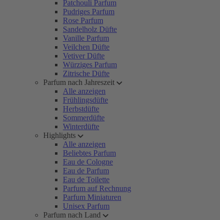
Patchouli Parfum
Pudriges Parfum
Rose Parfum
Sandelholz Düfte
Vanille Parfum
Veilchen Düfte
Vetiver Düfte
Würziges Parfum
Zitrische Düfte
Parfum nach Jahreszeit
Alle anzeigen
Frühlingsdüfte
Herbstdüfte
Sommerdüfte
Winterdüfte
Highlights
Alle anzeigen
Beliebtes Parfum
Eau de Cologne
Eau de Parfum
Eau de Toilette
Parfum auf Rechnung
Parfum Miniaturen
Unisex Parfum
Parfum nach Land