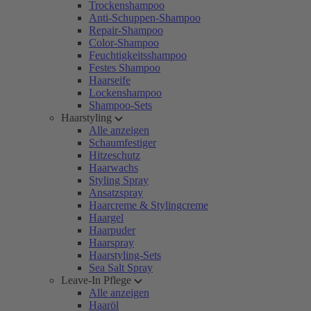
Trockenshampoo
Anti-Schuppen-Shampoo
Repair-Shampoo
Color-Shampoo
Feuchtigkeitsshampoo
Festes Shampoo
Haarseife
Lockenshampoo
Shampoo-Sets
Haarstyling
Alle anzeigen
Schaumfestiger
Hitzeschutz
Haarwachs
Styling Spray
Ansatzspray
Haarcreme & Stylingcreme
Haargel
Haarpuder
Haarspray
Haarstyling-Sets
Sea Salt Spray
Leave-In Pflege
Alle anzeigen
Haaröl