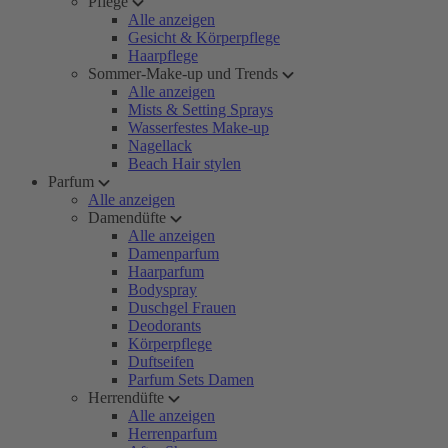
Pflege
Alle anzeigen
Gesicht & Körperpflege
Haarpflege
Sommer-Make-up und Trends
Alle anzeigen
Mists & Setting Sprays
Wasserfestes Make-up
Nagellack
Beach Hair stylen
Parfum
Alle anzeigen
Damendüfte
Alle anzeigen
Damenparfum
Haarparfum
Bodyspray
Duschgel Frauen
Deodorants
Körperpflege
Duftseifen
Parfum Sets Damen
Herrendüfte
Alle anzeigen
Herrenparfum