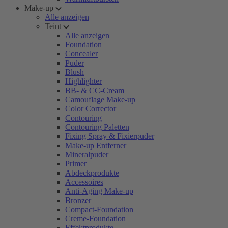
Make-up
Alle anzeigen
Teint
Alle anzeigen
Foundation
Concealer
Puder
Blush
Highlighter
BB- & CC-Cream
Camouflage Make-up
Color Corrector
Contouring
Contouring Paletten
Fixing Spray & Fixierpuder
Make-up Entferner
Mineralpuder
Primer
Abdeckprodukte
Accessoires
Anti-Aging Make-up
Bronzer
Compact-Foundation
Creme-Foundation
Effektprodukte