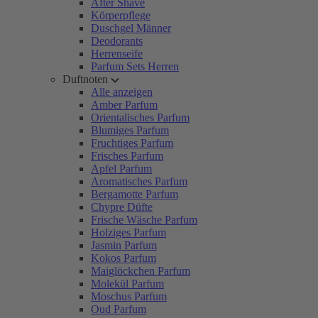
After Shave
Körperpflege
Duschgel Männer
Deodorants
Herrenseife
Parfum Sets Herren
Duftnoten
Alle anzeigen
Amber Parfum
Orientalisches Parfum
Blumiges Parfum
Fruchtiges Parfum
Frisches Parfum
Apfel Parfum
Aromatisches Parfum
Bergamotte Parfum
Chypre Düfte
Frische Wäsche Parfum
Holziges Parfum
Jasmin Parfum
Kokos Parfum
Maiglöckchen Parfum
Molekül Parfum
Moschus Parfum
Oud Parfum