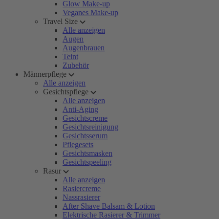
Glow Make-up
Veganes Make-up
Travel Size
Alle anzeigen
Augen
Augenbrauen
Teint
Zubehör
Männerpflege
Alle anzeigen
Gesichtspflege
Alle anzeigen
Anti-Aging
Gesichtscreme
Gesichtsreinigung
Gesichtsserum
Pflegesets
Gesichtsmasken
Gesichtspeeling
Rasur
Alle anzeigen
Rasiercreme
Nassrasierer
After Shave Balsam & Lotion
Elektrische Rasierer & Trimmer