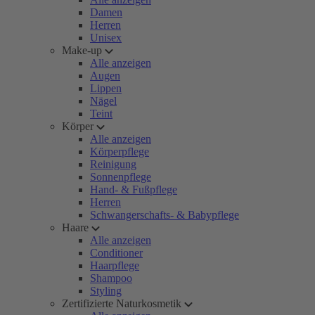
Damen
Herren
Unisex
Make-up
Alle anzeigen
Augen
Lippen
Nägel
Teint
Körper
Alle anzeigen
Körperpflege
Reinigung
Sonnenpflege
Hand- & Fußpflege
Herren
Schwangerschafts- & Babypflege
Haare
Alle anzeigen
Conditioner
Haarpflege
Shampoo
Styling
Zertifizierte Naturkosmetik