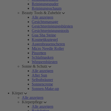
Reinigungspuder
Reinigungsschaum
Beauty Tools & Zubehör
Alle anzeigen
Gesichtsmassage
Gesichtsreinigungsbürsten
Gesichtsreinigungstools
Gua Sha Steine
Kosmetikspiegel
Augenbrauenscheren
Micro Needle Roller
Pinzetten
Schlafmasken
Wimpernbürsten
Sonne & Schutz
Alle anzeigen
After Sun
Selbstbräuner
Sonnencreme
Sonnen-Make-up
Körper
Alle anzeigen
Körperpflege
Alle anzeigen
Bodylotion