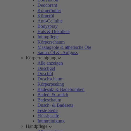
Deodorant
Körperbutter
Körperöl
Anti-Cellulite
Bodyspray
Hals & Dekolleté
Intimpflege
Körperschaum
Massageöle & ätherische Öle
Sauna-Öl & -Aufguss
Körperreinigung
Alle anzeigen
Duschgel
Duschöl
Duschschaum
Körperpeeling
Badesalz & Badebomben
Badeöl & -milch
Badeschaum
Dusch- & Badesets
Feste Seife
Flüssigseife
Intimreinigung
Handpflege