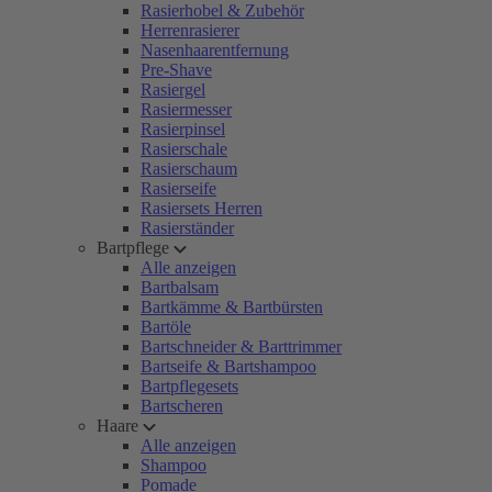
Rasierhobel & Zubehör
Herrenrasierer
Nasenhaarentfernung
Pre-Shave
Rasiergel
Rasiermesser
Rasierpinsel
Rasierschale
Rasierschaum
Rasierseife
Rasiersets Herren
Rasierständer
Bartpflege
Alle anzeigen
Bartbalsam
Bartkämme & Bartbürsten
Bartöle
Bartschneider & Barttrimmer
Bartseife & Bartshampoo
Bartpflegesets
Bartscheren
Haare
Alle anzeigen
Shampoo
Pomade