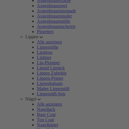
Augenbrauenfarbe
Augenbrauengel
Augenbrauenpomade
Augenbrauenpuder
Augenbrauenstifte
Augenbrauenscheren
Pinzetten
Lippen
Alle anzeigen
Lippenstifte
Lipgloss
Lipliner
Lip-Plumper
Liquid Lipstick
Lippen Zubehör
Lippen-Primer
Lippenbalsam
Matter Lippenstift
Lippenstift-Sets
Nägel
Alle anzeigen
Nagellack
Base Coat
Top Coat
Nagelhärter