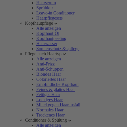
Haarserum
Sprühkur
Leave-in Conditioner
Haarpflegesets
Kopfhautpflege
Alle anzeigen
Kopfhaut-Öl
Kopfhautpeeling
Haarwasser
Sonnenschutz & -pflege
Pflege nach Haartyp
Alle anzeigen
Anti-Frizz
Anti-Schuppen
Blondes Haar
Coloriertes Haar
Empfindliche Kopfhaut
Feines & glattes Haar
Fettiges Haar
Lockiges Haar
Mittel gegen Haarausfall
Normales Haar
Trockenes Haar
Conditioner & Spülung
Alle anzeigen