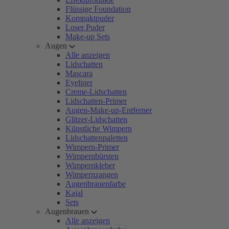
Flüssige Foundation
Kompaktpuder
Loser Puder
Make-up Sets
Augen
Alle anzeigen
Lidschatten
Mascara
Eyeliner
Creme-Lidschatten
Lidschatten-Primer
Augen-Make-up-Entferner
Glitzer-Lidschatten
Künstliche Wimpern
Lidschattenpaletten
Wimpern-Primer
Wimpernbürsten
Wimpernkleber
Wimpernzangen
Augenbrauenfarbe
Kajal
Sets
Augenbrauen
Alle anzeigen