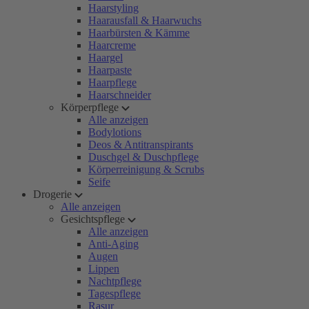
Haarstyling
Haarausfall & Haarwuchs
Haarbürsten & Kämme
Haarcreme
Haargel
Haarpaste
Haarpflege
Haarschneider
Körperpflege
Alle anzeigen
Bodylotions
Deos & Antitranspirants
Duschgel & Duschpflege
Körperreinigung & Scrubs
Seife
Drogerie
Alle anzeigen
Gesichtspflege
Alle anzeigen
Anti-Aging
Augen
Lippen
Nachtpflege
Tagespflege
Rasur