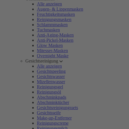
Alle anzeigen
Augen- & Lippenmasken
Feuchtigkeitsmasken
Reinigungsmasken
Schlammmasken
Tuchmasken
Anti-Aging-Masken
Anti-Pickel-Masken
Glow Masken
Mitesser-Masken
Overnight Maske
Gesichtsreinigung
Alle anzeigen
Gesichtspeeling
Gesichtswasser
Mizellenwasser
Reinigungsgel
Reinigungsöl
Abschminkpads
Abschminktücher
Gesichtsreinigungssets
Gesichtsseife
Make-up-Entferner
Reinigungscreme
Reinigungsmilch