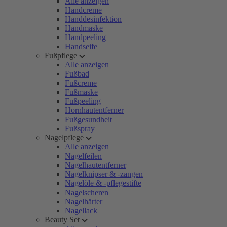
Alle anzeigen
Handcreme
Handdesinfektion
Handmaske
Handpeeling
Handseife
Fußpflege
Alle anzeigen
Fußbad
Fußcreme
Fußmaske
Fußpeeling
Hornhautentferner
Fußgesundheit
Fußspray
Nagelpflege
Alle anzeigen
Nagelfeilen
Nagelhautentferner
Nagelknipser & -zangen
Nagelöle & -pflegestifte
Nagelscheren
Nagelhärter
Nagellack
Beauty Set