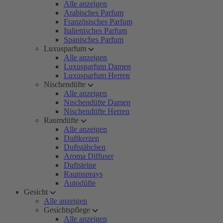
Alle anzeigen
Arabisches Parfum
Französisches Parfum
Italienisches Parfum
Spanisches Parfum
Luxusparfum
Alle anzeigen
Luxusparfum Damen
Luxusparfum Herren
Nischendüfte
Alle anzeigen
Nischendüfte Damen
Nischendüfte Herren
Raumdüfte
Alle anzeigen
Duftkerzen
Duftstäbchen
Aroma Diffuser
Duftsteine
Raumsprays
Autodüfte
Gesicht
Alle anzeigen
Gesichtspflege
Alle anzeigen