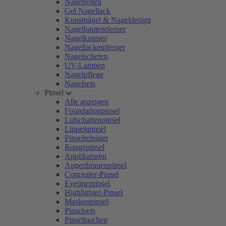
Nagelfeilen
Gel Nagellack
Kunstnägel & Nageldesign
Nagelhautentferner
Nagelknipser
Nagellackentferner
Nagelscheren
UV-Lampen
Nagelpflege
Nagelsets
Pinsel
Alle anzeigen
Foundationpinsel
Lidschattenpinsel
Lippenpinsel
Pinselreiniger
Rougepinsel
Applikatoren
Augenbrauenpinsel
Concealer-Pinsel
Eyelinerpinsel
Highlighter-Pinsel
Maskenpinsel
Pinselsets
Pinseltaschen