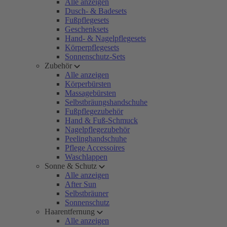
Alle anzeigen
Dusch- & Badesets
Fußpflegesets
Geschenksets
Hand- & Nagelpflegesets
Körperpflegesets
Sonnenschutz-Sets
Zubehör
Alle anzeigen
Körperbürsten
Massagebürsten
Selbstbräungshandschuhe
Fußpflegezubehör
Hand & Fuß-Schmuck
Nagelpflegezubehör
Peelinghandschuhe
Pflege Accessoires
Waschlappen
Sonne & Schutz
Alle anzeigen
After Sun
Selbstbräuner
Sonnenschutz
Haarentfernung
Alle anzeigen