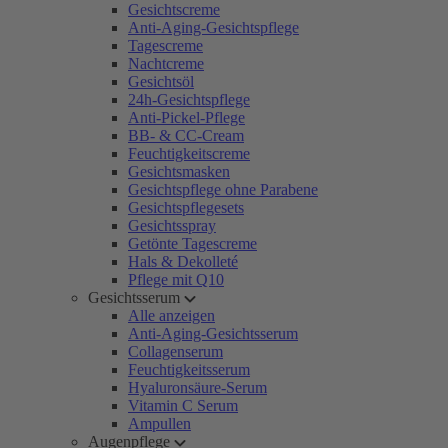
Gesichtscreme
Anti-Aging-Gesichtspflege
Tagescreme
Nachtcreme
Gesichtsöl
24h-Gesichtspflege
Anti-Pickel-Pflege
BB- & CC-Cream
Feuchtigkeitscreme
Gesichtsmasken
Gesichtspflege ohne Parabene
Gesichtspflegesets
Gesichtsspray
Getönte Tagescreme
Hals & Dekolleté
Pflege mit Q10
Gesichtsserum
Alle anzeigen
Anti-Aging-Gesichtsserum
Collagenserum
Feuchtigkeitsserum
Hyaluronsäure-Serum
Vitamin C Serum
Ampullen
Augenpflege