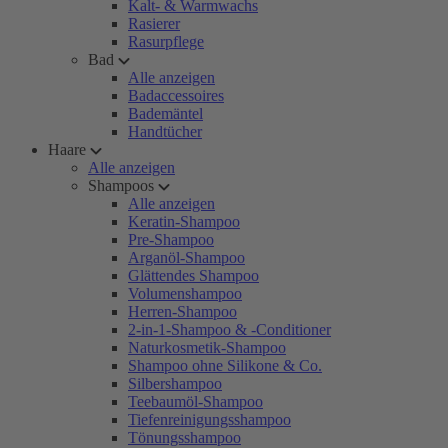
Kalt- & Warmwachs
Rasierer
Rasurpflege
Bad
Alle anzeigen
Badaccessoires
Bademäntel
Handtücher
Haare
Alle anzeigen
Shampoos
Alle anzeigen
Keratin-Shampoo
Pre-Shampoo
Arganöl-Shampoo
Glättendes Shampoo
Volumenshampoo
Herren-Shampoo
2-in-1-Shampoo & -Conditioner
Naturkosmetik-Shampoo
Shampoo ohne Silikone & Co.
Silbershampoo
Teebaumöl-Shampoo
Tiefenreinigungsshampoo
Tönungsshampoo