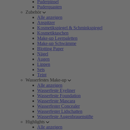
Puderpinsel
Puderquasten
Zubehör
Alle anzeigen
Anspitzer
Kosmetikspiegel & Schminkspiegel
Kosmetiktaschen
Make-up Leerpaletten
Make-up Schwämme
Blotting Paper
Nägel
Augen
Lippen
Sets
Teint
Wasserfestes Make-up
Alle anzeigen
Wasserfeste Eyeliner
Wasserfeste Foundation
Wasserfeste Mascara
Wasserfester Concealer
Wasserfester Lidschatten
Wasserfeste Augenbrauenstifte
Highlights
Alle anzeigen