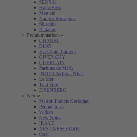
SENSAI
Hugo Boss
Montale
Narciso Rodriguez
Shiseido
Rabanne
Premiummarken
CHANEL
DIOR
Yves Saint Laurent
GIVENCHY
GUERLAIN
Parfums de Marly
INITIO Parfums Privés
La Mer
Tom Ford
EISENBERG
Neu
Maison Francis Kurkdjian
Penhaligon's
Widian
New Notes
IRÄYE
NEST NEW YORK
Ouai