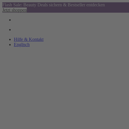
Flash Sale: Beauty Deals sichern & Bestseller entdecken
Jetzt shoppen
Hilfe & Kontakt
Englisch