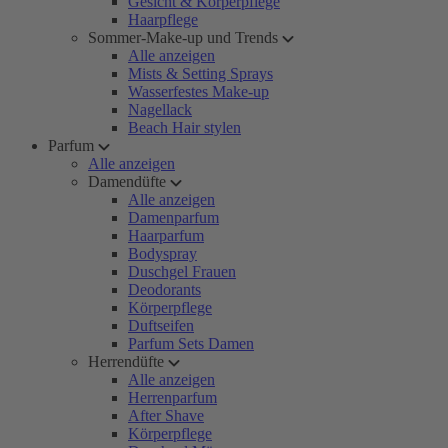
Gesicht & Körperpflege
Haarpflege
Sommer-Make-up und Trends
Alle anzeigen
Mists & Setting Sprays
Wasserfestes Make-up
Nagellack
Beach Hair stylen
Parfum
Alle anzeigen
Damendüfte
Alle anzeigen
Damenparfum
Haarparfum
Bodyspray
Duschgel Frauen
Deodorants
Körperpflege
Duftseifen
Parfum Sets Damen
Herrendüfte
Alle anzeigen
Herrenparfum
After Shave
Körperpflege