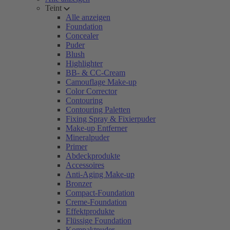
Teint
Alle anzeigen
Foundation
Concealer
Puder
Blush
Highlighter
BB- & CC-Cream
Camouflage Make-up
Color Corrector
Contouring
Contouring Paletten
Fixing Spray & Fixierpuder
Make-up Entferner
Mineralpuder
Primer
Abdeckprodukte
Accessoires
Anti-Aging Make-up
Bronzer
Compact-Foundation
Creme-Foundation
Effektprodukte
Flüssige Foundation
Kompaktpuder