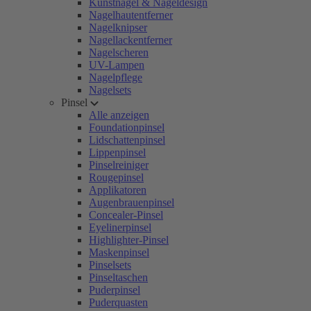
Kunstnägel & Nageldesign
Nagelhautentferner
Nagelknipser
Nagellackentferner
Nagelscheren
UV-Lampen
Nagelpflege
Nagelsets
Pinsel
Alle anzeigen
Foundationpinsel
Lidschattenpinsel
Lippenpinsel
Pinselreiniger
Rougepinsel
Applikatoren
Augenbrauenpinsel
Concealer-Pinsel
Eyelinerpinsel
Highlighter-Pinsel
Maskenpinsel
Pinselsets
Pinseltaschen
Puderpinsel
Puderquasten