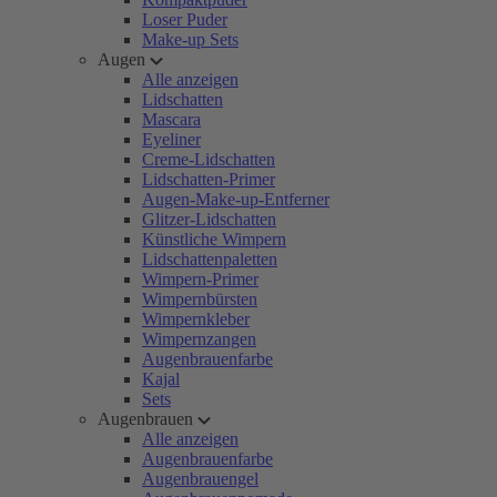
Loser Puder
Make-up Sets
Augen
Alle anzeigen
Lidschatten
Mascara
Eyeliner
Creme-Lidschatten
Lidschatten-Primer
Augen-Make-up-Entferner
Glitzer-Lidschatten
Künstliche Wimpern
Lidschattenpaletten
Wimpern-Primer
Wimpernbürsten
Wimpernkleber
Wimpernzangen
Augenbrauenfarbe
Kajal
Sets
Augenbrauen
Alle anzeigen
Augenbrauenfarbe
Augenbrauengel