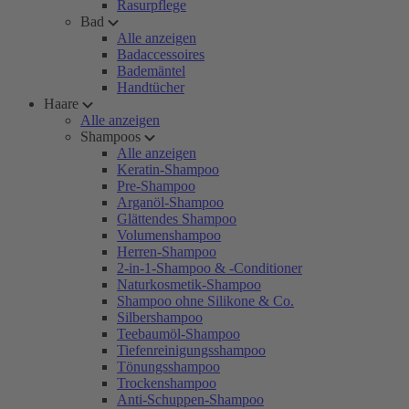
Rasurpflege
Bad
Alle anzeigen
Badaccessoires
Bademäntel
Handtücher
Haare
Alle anzeigen
Shampoos
Alle anzeigen
Keratin-Shampoo
Pre-Shampoo
Arganöl-Shampoo
Glättendes Shampoo
Volumenshampoo
Herren-Shampoo
2-in-1-Shampoo & -Conditioner
Naturkosmetik-Shampoo
Shampoo ohne Silikone & Co.
Silbershampoo
Teebaumöl-Shampoo
Tiefenreinigungsshampoo
Tönungsshampoo
Trockenshampoo
Anti-Schuppen-Shampoo