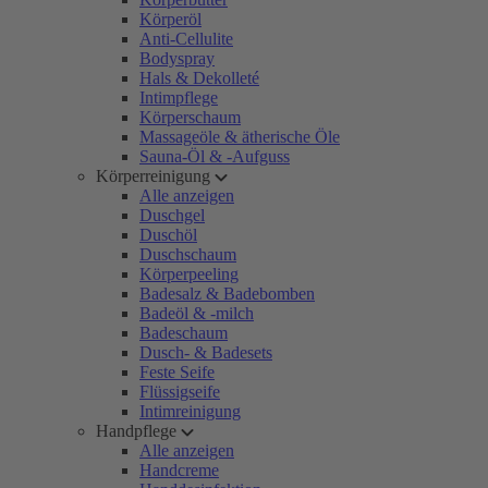
Körperöl
Anti-Cellulite
Bodyspray
Hals & Dekolleté
Intimpflege
Körperschaum
Massageöle & ätherische Öle
Sauna-Öl & -Aufguss
Körperreinigung
Alle anzeigen
Duschgel
Duschöl
Duschschaum
Körperpeeling
Badesalz & Badebomben
Badeöl & -milch
Badeschaum
Dusch- & Badesets
Feste Seife
Flüssigseife
Intimreinigung
Handpflege
Alle anzeigen
Handcreme