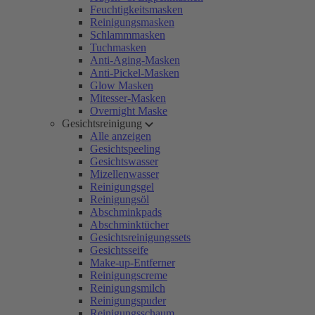
Feuchtigkeitsmasken
Reinigungsmasken
Schlammmasken
Tuchmasken
Anti-Aging-Masken
Anti-Pickel-Masken
Glow Masken
Mitesser-Masken
Overnight Maske
Gesichtsreinigung
Alle anzeigen
Gesichtspeeling
Gesichtswasser
Mizellenwasser
Reinigungsgel
Reinigungsöl
Abschminkpads
Abschminktücher
Gesichtsreinigungssets
Gesichtsseife
Make-up-Entferner
Reinigungscreme
Reinigungsmilch
Reinigungspuder
Reinigungsschaum