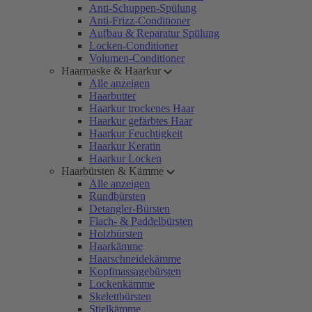
Anti-Schuppen-Spülung
Anti-Frizz-Conditioner
Aufbau & Reparatur Spülung
Locken-Conditioner
Volumen-Conditioner
Haarmaske & Haarkur
Alle anzeigen
Haarbutter
Haarkur trockenes Haar
Haarkur gefärbtes Haar
Haarkur Feuchtigkeit
Haarkur Keratin
Haarkur Locken
Haarbürsten & Kämme
Alle anzeigen
Rundbürsten
Detangler-Bürsten
Flach- & Paddelbürsten
Holzbürsten
Haarkämme
Haarschneidekämme
Kopfmassagebürsten
Lockenkämme
Skelettbürsten
Stielkämme