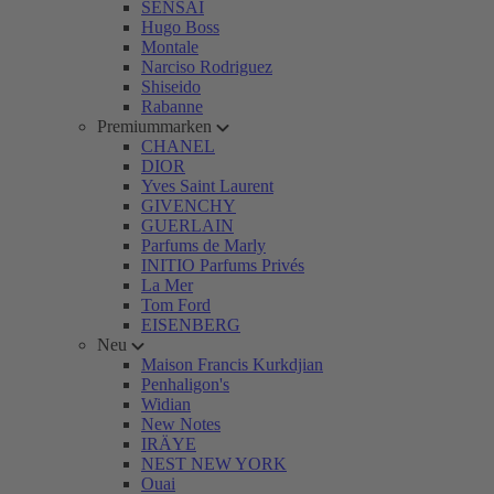
SENSAI
Hugo Boss
Montale
Narciso Rodriguez
Shiseido
Rabanne
Premiummarken
CHANEL
DIOR
Yves Saint Laurent
GIVENCHY
GUERLAIN
Parfums de Marly
INITIO Parfums Privés
La Mer
Tom Ford
EISENBERG
Neu
Maison Francis Kurkdjian
Penhaligon's
Widian
New Notes
IRÄYE
NEST NEW YORK
Ouai