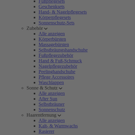
Fußpflegesets
Geschenksets
Hand- & Nagelpflegesets
Körperpflegesets
Sonnenschutz-Sets
Zubehör
Alle anzeigen
Körperbürsten
Massagebürsten
Selbstbräungshandschuhe
Fußpflegezubehör
Hand & Fuß-Schmuck
Nagelpflegezubehör
Peelinghandschuhe
Pflege Accessoires
Waschlappen
Sonne & Schutz
Alle anzeigen
After Sun
Selbstbräuner
Sonnenschutz
Haarentfernung
Alle anzeigen
Kalt- & Warmwachs
Rasierer