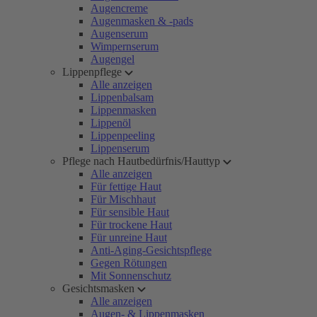
Augencreme
Augenmasken & -pads
Augenserum
Wimpernserum
Augengel
Lippenpflege
Alle anzeigen
Lippenbalsam
Lippenmasken
Lippenöl
Lippenpeeling
Lippenserum
Pflege nach Hautbedürfnis/Hauttyp
Alle anzeigen
Für fettige Haut
Für Mischhaut
Für sensible Haut
Für trockene Haut
Für unreine Haut
Anti-Aging-Gesichtspflege
Gegen Rötungen
Mit Sonnenschutz
Gesichtsmasken
Alle anzeigen
Augen- & Lippenmasken