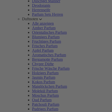
Duschgel Männer
Deodorants
Herrenseife
Parfum Sets Herren
Duftnoten
Alle anzeigen
Amber Parfum
Orientalisches Parfum
Blumiges Parfum
Fruchtiges Parfum
Frisches Parfum
Apfel Parfum
Aromatisches Parfum
Bergamotte Parfum
Chypre Düfte
Frische Wäsche Parfum
Holziges Parfum
Jasmin Parfum
Kokos Parfum
Maiglöckchen Parfum
Molekül Parfum
Moschus Parfum
Oud Parfum
Patchouli Parfum
Pudriges Parfum