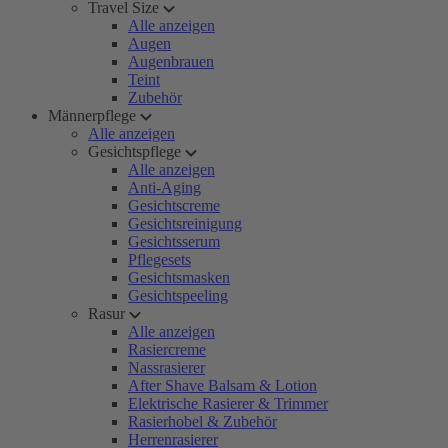
Travel Size
Alle anzeigen
Augen
Augenbrauen
Teint
Zubehör
Männerpflege
Alle anzeigen
Gesichtspflege
Alle anzeigen
Anti-Aging
Gesichtscreme
Gesichtsreinigung
Gesichtsserum
Pflegesets
Gesichtsmasken
Gesichtspeeling
Rasur
Alle anzeigen
Rasiercreme
Nassrasierer
After Shave Balsam & Lotion
Elektrische Rasierer & Trimmer
Rasierhobel & Zubehör
Herrenrasierer