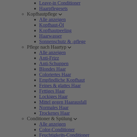
Leave-in Conditioner
Haarpflegesets
Kopfhautpflege
Alle anzeigen
Kopfhaut-Öl
Kopfhautpeeling
Haarwasser
Sonnenschutz & -pflege
Pflege nach Haartyp
Alle anzeigen
Anti-Frizz
Anti-Schuppen
Blondes Haar
Coloriertes Haar
Empfindliche Kopfhaut
Feines & glattes Haar
Fettiges Haar
Lockiges Haar
Mittel gegen Haarausfall
Normales Haar
Trockenes Haar
Conditioner & Spülung
Alle anzeigen
Color-Conditioner
Feuchtigkeits-Conditioner