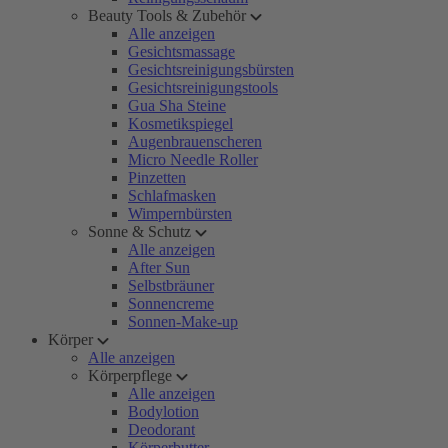
Beauty Tools & Zubehör
Alle anzeigen
Gesichtsmassage
Gesichtsreinigungsbürsten
Gesichtsreinigungstools
Gua Sha Steine
Kosmetikspiegel
Augenbrauenscheren
Micro Needle Roller
Pinzetten
Schlafmasken
Wimpernbürsten
Sonne & Schutz
Alle anzeigen
After Sun
Selbstbräuner
Sonnencreme
Sonnen-Make-up
Körper
Alle anzeigen
Körperpflege
Alle anzeigen
Bodylotion
Deodorant
Körperbutter