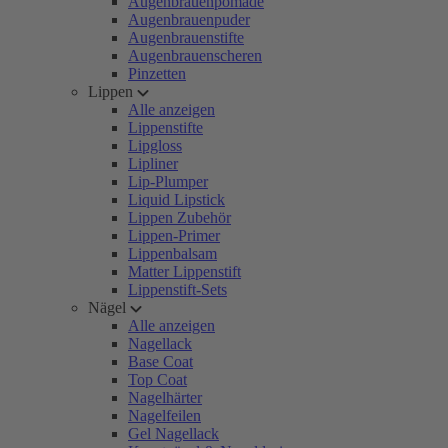
Augenbrauenpomade
Augenbrauenpuder
Augenbrauenstifte
Augenbrauenscheren
Pinzetten
Lippen
Alle anzeigen
Lippenstifte
Lipgloss
Lipliner
Lip-Plumper
Liquid Lipstick
Lippen Zubehör
Lippen-Primer
Lippenbalsam
Matter Lippenstift
Lippenstift-Sets
Nägel
Alle anzeigen
Nagellack
Base Coat
Top Coat
Nagelhärter
Nagelfeilen
Gel Nagellack