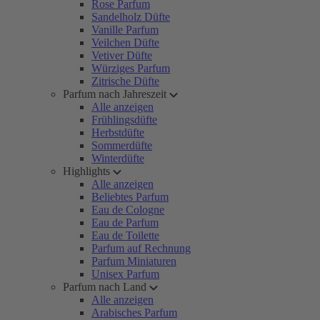
Rose Parfum
Sandelholz Düfte
Vanille Parfum
Veilchen Düfte
Vetiver Düfte
Würziges Parfum
Zitrische Düfte
Parfum nach Jahreszeit
Alle anzeigen
Frühlingsdüfte
Herbstdüfte
Sommerdüfte
Winterdüfte
Highlights
Alle anzeigen
Beliebtes Parfum
Eau de Cologne
Eau de Parfum
Eau de Toilette
Parfum auf Rechnung
Parfum Miniaturen
Unisex Parfum
Parfum nach Land
Alle anzeigen
Arabisches Parfum