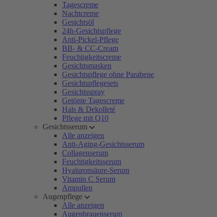
Tagescreme
Nachtcreme
Gesichtsöl
24h-Gesichtspflege
Anti-Pickel-Pflege
BB- & CC-Cream
Feuchtigkeitscreme
Gesichtsmasken
Gesichtspflege ohne Parabene
Gesichtspflegesets
Gesichtsspray
Getönte Tagescreme
Hals & Dekolleté
Pflege mit Q10
Gesichtsserum
Alle anzeigen
Anti-Aging-Gesichtsserum
Collagenserum
Feuchtigkeitsserum
Hyaluronsäure-Serum
Vitamin C Serum
Ampullen
Augenpflege
Alle anzeigen
Augenbrauenserum