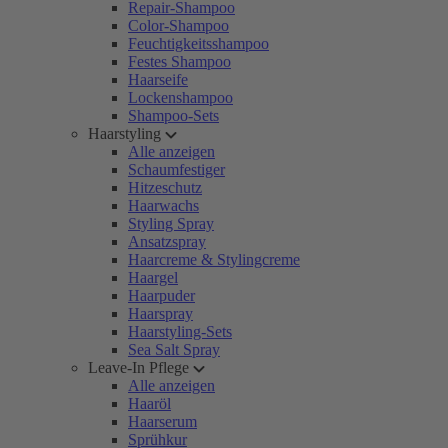
Repair-Shampoo
Color-Shampoo
Feuchtigkeitsshampoo
Festes Shampoo
Haarseife
Lockenshampoo
Shampoo-Sets
Haarstyling
Alle anzeigen
Schaumfestiger
Hitzeschutz
Haarwachs
Styling Spray
Ansatzspray
Haarcreme & Stylingcreme
Haargel
Haarpuder
Haarspray
Haarstyling-Sets
Sea Salt Spray
Leave-In Pflege
Alle anzeigen
Haaröl
Haarserum
Sprühkur