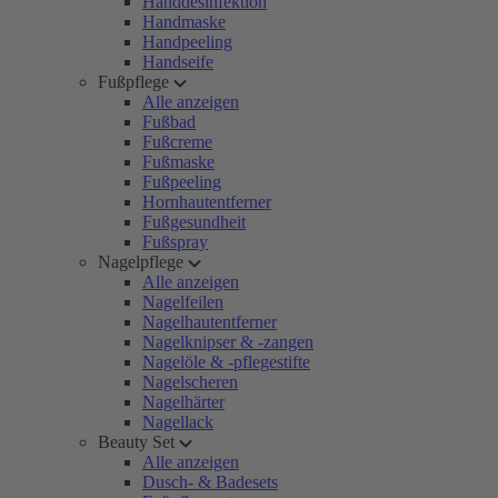
Handdesinfektion
Handmaske
Handpeeling
Handseife
Fußpflege
Alle anzeigen
Fußbad
Fußcreme
Fußmaske
Fußpeeling
Hornhautentferner
Fußgesundheit
Fußspray
Nagelpflege
Alle anzeigen
Nagelfeilen
Nagelhautentferner
Nagelknipser & -zangen
Nagelöle & -pflegestifte
Nagelscheren
Nagelhärter
Nagellack
Beauty Set
Alle anzeigen
Dusch- & Badesets