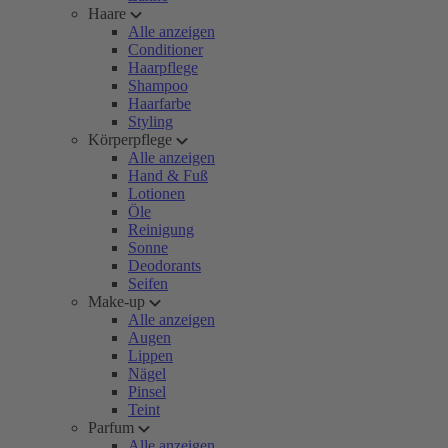
Haare
Alle anzeigen
Conditioner
Haarpflege
Shampoo
Haarfarbe
Styling
Körperpflege
Alle anzeigen
Hand & Fuß
Lotionen
Öle
Reinigung
Sonne
Deodorants
Seifen
Make-up
Alle anzeigen
Augen
Lippen
Nägel
Pinsel
Teint
Parfum
Alle anzeigen