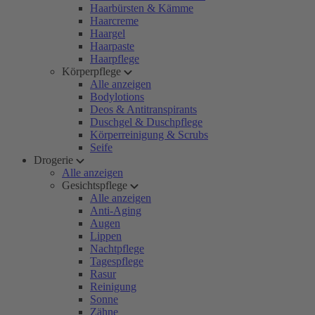
Haarbürsten & Kämme
Haarcreme
Haargel
Haarpaste
Haarpflege
Körperpflege
Alle anzeigen
Bodylotions
Deos & Antitranspirants
Duschgel & Duschpflege
Körperreinigung & Scrubs
Seife
Drogerie
Alle anzeigen
Gesichtspflege
Alle anzeigen
Anti-Aging
Augen
Lippen
Nachtpflege
Tagespflege
Rasur
Reinigung
Sonne
Zähne