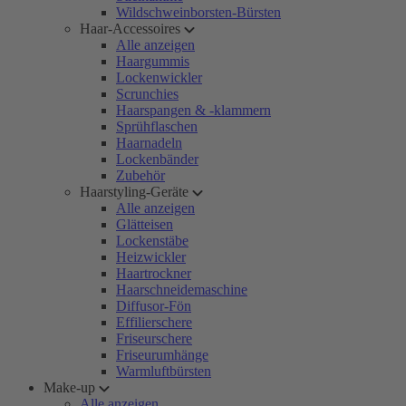
Wildschweinborsten-Bürsten
Haar-Accessoires
Alle anzeigen
Haargummis
Lockenwickler
Scrunchies
Haarspangen & -klammern
Sprühflaschen
Haarnadeln
Lockenbänder
Zubehör
Haarstyling-Geräte
Alle anzeigen
Glätteisen
Lockenstäbe
Heizwickler
Haartrockner
Haarschneidemaschine
Diffusor-Fön
Effilierschere
Friseurschere
Friseurumhänge
Warmluftbürsten
Make-up
Alle anzeigen