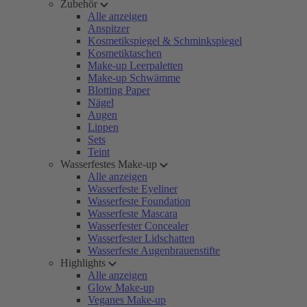
Zubehör
Alle anzeigen
Anspitzer
Kosmetikspiegel & Schminkspiegel
Kosmetiktaschen
Make-up Leerpaletten
Make-up Schwämme
Blotting Paper
Nägel
Augen
Lippen
Sets
Teint
Wasserfestes Make-up
Alle anzeigen
Wasserfeste Eyeliner
Wasserfeste Foundation
Wasserfeste Mascara
Wasserfester Concealer
Wasserfester Lidschatten
Wasserfeste Augenbrauenstifte
Highlights
Alle anzeigen
Glow Make-up
Veganes Make-up