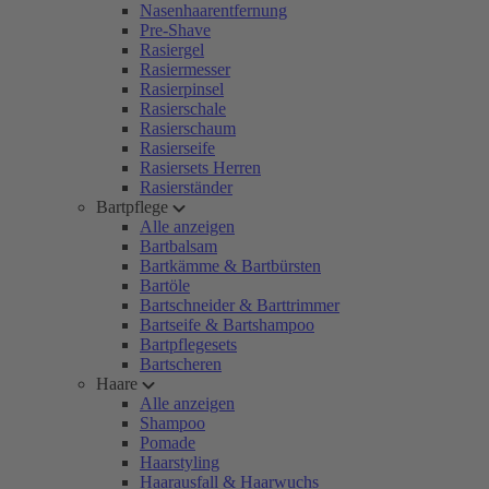
Nasenhaarentfernung
Pre-Shave
Rasiergel
Rasiermesser
Rasierpinsel
Rasierschale
Rasierschaum
Rasierseife
Rasiersets Herren
Rasierständer
Bartpflege
Alle anzeigen
Bartbalsam
Bartkämme & Bartbürsten
Bartöle
Bartschneider & Barttrimmer
Bartseife & Bartshampoo
Bartpflegesets
Bartscheren
Haare
Alle anzeigen
Shampoo
Pomade
Haarstyling
Haarausfall & Haarwuchs