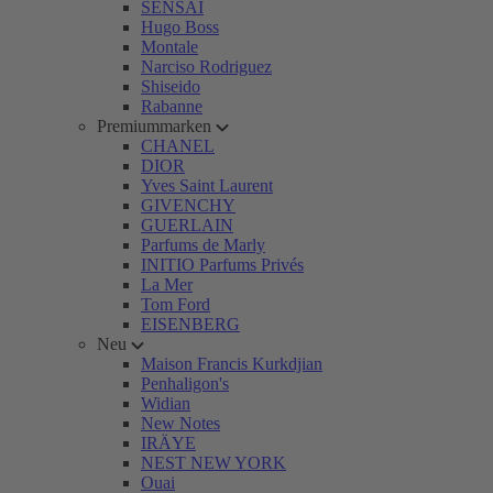
SENSAI
Hugo Boss
Montale
Narciso Rodriguez
Shiseido
Rabanne
Premiummarken
CHANEL
DIOR
Yves Saint Laurent
GIVENCHY
GUERLAIN
Parfums de Marly
INITIO Parfums Privés
La Mer
Tom Ford
EISENBERG
Neu
Maison Francis Kurkdjian
Penhaligon's
Widian
New Notes
IRÄYE
NEST NEW YORK
Ouai