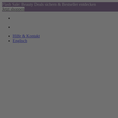
Flash Sale: Beauty Deals sichern & Bestseller entdecken
Jetzt shoppen
Hilfe & Kontakt
Englisch