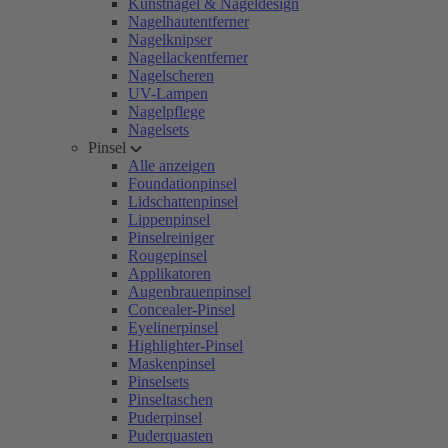
Kunstnägel & Nageldesign
Nagelhautentferner
Nagelknipser
Nagellackentferner
Nagelscheren
UV-Lampen
Nagelpflege
Nagelsets
Pinsel
Alle anzeigen
Foundationpinsel
Lidschattenpinsel
Lippenpinsel
Pinselreiniger
Rougepinsel
Applikatoren
Augenbrauenpinsel
Concealer-Pinsel
Eyelinerpinsel
Highlighter-Pinsel
Maskenpinsel
Pinselsets
Pinseltaschen
Puderpinsel
Puderquasten