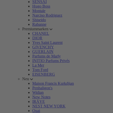
SENSAI
Hugo Boss
Montale
Narciso Rodriguez
Shiseido
Rabanne
Premiummarken
CHANEL
DIOR
Yves Saint Laurent
GIVENCHY
GUERLAIN
Parfums de Marly
INITIO Parfums Privés
La Mer
Tom Ford
EISENBERG
Neu
Maison Francis Kurkdjian
Penhaligon's
Widian
New Notes
IRÄYE
NEST NEW YORK
Ouai