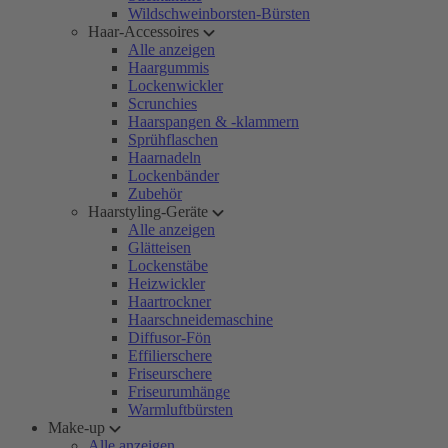
Wildschweinborsten-Bürsten
Haar-Accessoires
Alle anzeigen
Haargummis
Lockenwickler
Scrunchies
Haarspangen & -klammern
Sprühflaschen
Haarnadeln
Lockenbänder
Zubehör
Haarstyling-Geräte
Alle anzeigen
Glätteisen
Lockenstäbe
Heizwickler
Haartrockner
Haarschneidemaschine
Diffusor-Fön
Effilierschere
Friseurschere
Friseurumhänge
Warmluftbürsten
Make-up
Alle anzeigen