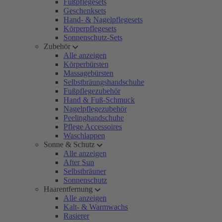
Fußpflegesets
Geschenksets
Hand- & Nagelpflegesets
Körperpflegesets
Sonnenschutz-Sets
Zubehör
Alle anzeigen
Körperbürsten
Massagebürsten
Selbstbräungshandschuhe
Fußpflegezubehör
Hand & Fuß-Schmuck
Nagelpflegezubehör
Peelinghandschuhe
Pflege Accessoires
Waschlappen
Sonne & Schutz
Alle anzeigen
After Sun
Selbstbräuner
Sonnenschutz
Haarentfernung
Alle anzeigen
Kalt- & Warmwachs
Rasierer