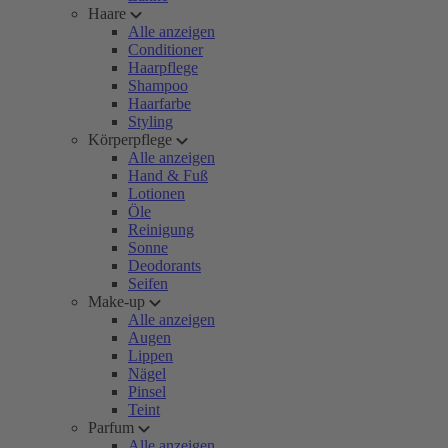
Haare
Alle anzeigen
Conditioner
Haarpflege
Shampoo
Haarfarbe
Styling
Körperpflege
Alle anzeigen
Hand & Fuß
Lotionen
Öle
Reinigung
Sonne
Deodorants
Seifen
Make-up
Alle anzeigen
Augen
Lippen
Nägel
Pinsel
Teint
Parfum
Alle anzeigen