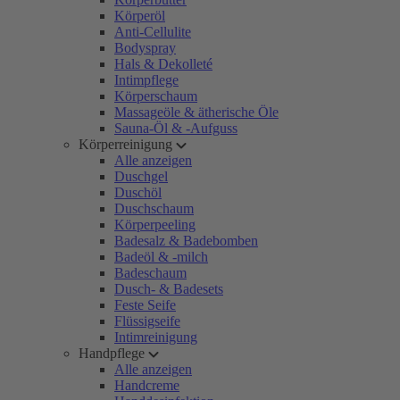
Körperöl
Anti-Cellulite
Bodyspray
Hals & Dekolleté
Intimpflege
Körperschaum
Massageöle & ätherische Öle
Sauna-Öl & -Aufguss
Körperreinigung
Alle anzeigen
Duschgel
Duschöl
Duschschaum
Körperpeeling
Badesalz & Badebomben
Badeöl & -milch
Badeschaum
Dusch- & Badesets
Feste Seife
Flüssigseife
Intimreinigung
Handpflege
Alle anzeigen
Handcreme