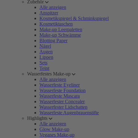
Zubehör
Alle anzeigen
Anspitzer
Kosmetikspiegel & Schminkspiegel
Kosmetiktaschen
Make-up Leerpaletten
Make-up Schwämme
Blotting Paper
Nägel
Augen
Lippen
Sets
Teint
Wasserfestes Make-up
Alle anzeigen
Wasserfeste Eyeliner
Wasserfeste Foundation
Wasserfeste Mascara
Wasserfester Concealer
Wasserfester Lidschatten
Wasserfeste Augenbrauenstifte
Highlights
Alle anzeigen
Glow Make-up
Veganes Make-up