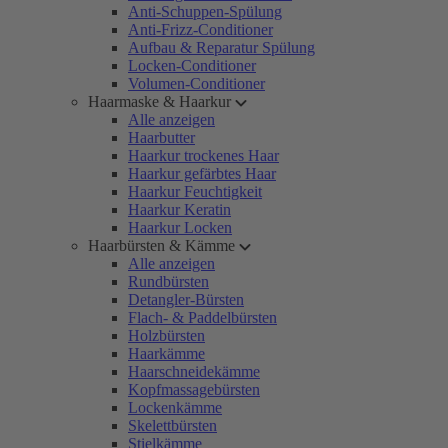
Anti-Schuppen-Spülung
Anti-Frizz-Conditioner
Aufbau & Reparatur Spülung
Locken-Conditioner
Volumen-Conditioner
Haarmaske & Haarkur
Alle anzeigen
Haarbutter
Haarkur trockenes Haar
Haarkur gefärbtes Haar
Haarkur Feuchtigkeit
Haarkur Keratin
Haarkur Locken
Haarbürsten & Kämme
Alle anzeigen
Rundbürsten
Detangler-Bürsten
Flach- & Paddelbürsten
Holzbürsten
Haarkämme
Haarschneidekämme
Kopfmassagebürsten
Lockenkämme
Skelettbürsten
Stielkämme