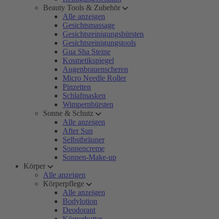
Beauty Tools & Zubehör
Alle anzeigen
Gesichtsmassage
Gesichtsreinigungsbürsten
Gesichtsreinigungstools
Gua Sha Steine
Kosmetikspiegel
Augenbrauenscheren
Micro Needle Roller
Pinzetten
Schlafmasken
Wimpernbürsten
Sonne & Schutz
Alle anzeigen
After Sun
Selbstbräuner
Sonnencreme
Sonnen-Make-up
Körper
Alle anzeigen
Körperpflege
Alle anzeigen
Bodylotion
Deodorant
Körperbutter