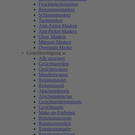
Feuchtigkeitsmasken
Reinigungsmasken
Schlammmasken
Tuchmasken
Anti-Aging-Masken
Anti-Pickel-Masken
Glow Masken
Mitesser-Masken
Overnight Maske
Gesichtsreinigung
Alle anzeigen
Gesichtspeeling
Gesichtswasser
Mizellenwasser
Reinigungsgel
Reinigungsöl
Abschminkpads
Abschminktücher
Gesichtsreinigungssets
Gesichtsseife
Make-up-Entferner
Reinigungscreme
Reinigungsmilch
Reinigungspuder
Reinigungsschaum