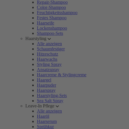
Repair-Shampoo
Color-Shampoo
Feuchtigkeitsshampoo
Festes Shampoo
Haarseife
Lockenshampoo
Shampoo-Sets
Haarstyling
Alle anzeigen
Schaumfestiger
Hitzeschutz
Haarwachs
Styling Spray
Ansatzspray
Haarcreme & Stylingcreme
Haargel
Haarpuder
Haarspray
Haarstyling-Sets
Sea Salt Spray
Leave-In Pflege
Alle anzeigen
Haaröl
Haarserum
Sprühkur