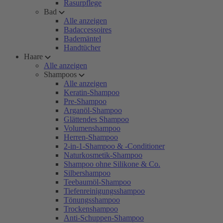
Rasurpflege
Bad
Alle anzeigen
Badaccessoires
Bademäntel
Handtücher
Haare
Alle anzeigen
Shampoos
Alle anzeigen
Keratin-Shampoo
Pre-Shampoo
Arganöl-Shampoo
Glättendes Shampoo
Volumenshampoo
Herren-Shampoo
2-in-1-Shampoo & -Conditioner
Naturkosmetik-Shampoo
Shampoo ohne Silikone & Co.
Silbershampoo
Teebaumöl-Shampoo
Tiefenreinigungsshampoo
Tönungsshampoo
Trockenshampoo
Anti-Schuppen-Shampoo