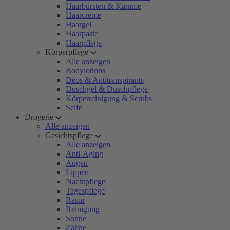
Haarbürsten & Kämme
Haarcreme
Haargel
Haarpaste
Haarpflege
Körperpflege
Alle anzeigen
Bodylotions
Deos & Antitranspirants
Duschgel & Duschpflege
Körperreinigung & Scrubs
Seife
Drogerie
Alle anzeigen
Gesichtspflege
Alle anzeigen
Anti-Aging
Augen
Lippen
Nachtpflege
Tagespflege
Rasur
Reinigung
Sonne
Zähne