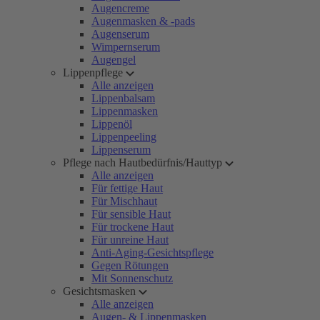
Augencreme
Augenmasken & -pads
Augenserum
Wimpernserum
Augengel
Lippenpflege
Alle anzeigen
Lippenbalsam
Lippenmasken
Lippenöl
Lippenpeeling
Lippenserum
Pflege nach Hautbedürfnis/Hauttyp
Alle anzeigen
Für fettige Haut
Für Mischhaut
Für sensible Haut
Für trockene Haut
Für unreine Haut
Anti-Aging-Gesichtspflege
Gegen Rötungen
Mit Sonnenschutz
Gesichtsmasken
Alle anzeigen
Augen- & Lippenmasken