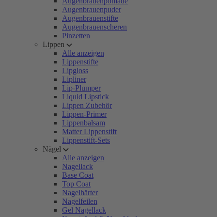
Augenbrauenpomade
Augenbrauenpuder
Augenbrauenstifte
Augenbrauenscheren
Pinzetten
Lippen
Alle anzeigen
Lippenstifte
Lipgloss
Lipliner
Lip-Plumper
Liquid Lipstick
Lippen Zubehör
Lippen-Primer
Lippenbalsam
Matter Lippenstift
Lippenstift-Sets
Nägel
Alle anzeigen
Nagellack
Base Coat
Top Coat
Nagelhärter
Nagelfeilen
Gel Nagellack