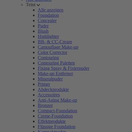
Teint
Alle anzeigen
Foundation
Concealer
Puder
Blush
Highlighter
BB- & CC-Cream
Camouflage Make-up
Color Corrector
Contouring
Contouring Paletten
Fixing Spray & Fixierpuder
Make-up Entferner
Mineralpuder
Primer
Abdeckprodukte
Accessoires
Anti-Aging Make-up
Bronzer
Compact-Foundation
Creme-Foundation
Effektprodukte
Flüssige Foundation
Kompaktpuder