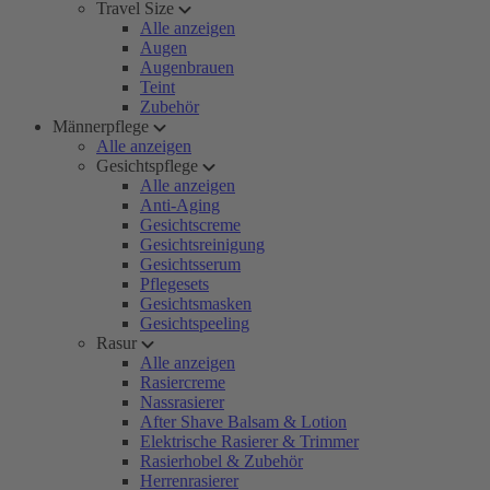
Travel Size
Alle anzeigen
Augen
Augenbrauen
Teint
Zubehör
Männerpflege
Alle anzeigen
Gesichtspflege
Alle anzeigen
Anti-Aging
Gesichtscreme
Gesichtsreinigung
Gesichtsserum
Pflegesets
Gesichtsmasken
Gesichtspeeling
Rasur
Alle anzeigen
Rasiercreme
Nassrasierer
After Shave Balsam & Lotion
Elektrische Rasierer & Trimmer
Rasierhobel & Zubehör
Herrenrasierer