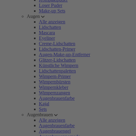
Loser Puder
Make-up Sets
Augen
Alle anzeigen
Lidschatten
Mascara
Eyeliner
Creme-Lidschatten
Lidschatten-Primer
Augen-Make-up-Entferner
Glitzer-Lidschatten
Künstliche Wimpern
Lidschattenpaletten
Wimpern-Primer
Wimpernbürsten
Wimpernkleber
Wimpernzangen
Augenbrauenfarbe
Kajal
Sets
Augenbrauen
Alle anzeigen
Augenbrauenfarbe
Augenbrauengel