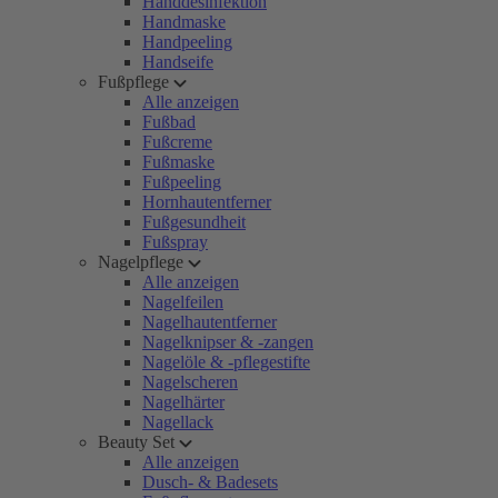
Handdesinfektion
Handmaske
Handpeeling
Handseife
Fußpflege
Alle anzeigen
Fußbad
Fußcreme
Fußmaske
Fußpeeling
Hornhautentferner
Fußgesundheit
Fußspray
Nagelpflege
Alle anzeigen
Nagelfeilen
Nagelhautentferner
Nagelknipser & -zangen
Nagelöle & -pflegestifte
Nagelscheren
Nagelhärter
Nagellack
Beauty Set
Alle anzeigen
Dusch- & Badesets