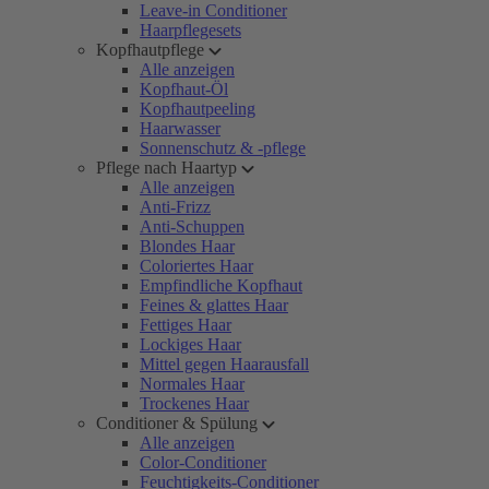
Leave-in Conditioner
Haarpflegesets
Kopfhautpflege
Alle anzeigen
Kopfhaut-Öl
Kopfhautpeeling
Haarwasser
Sonnenschutz & -pflege
Pflege nach Haartyp
Alle anzeigen
Anti-Frizz
Anti-Schuppen
Blondes Haar
Coloriertes Haar
Empfindliche Kopfhaut
Feines & glattes Haar
Fettiges Haar
Lockiges Haar
Mittel gegen Haarausfall
Normales Haar
Trockenes Haar
Conditioner & Spülung
Alle anzeigen
Color-Conditioner
Feuchtigkeits-Conditioner