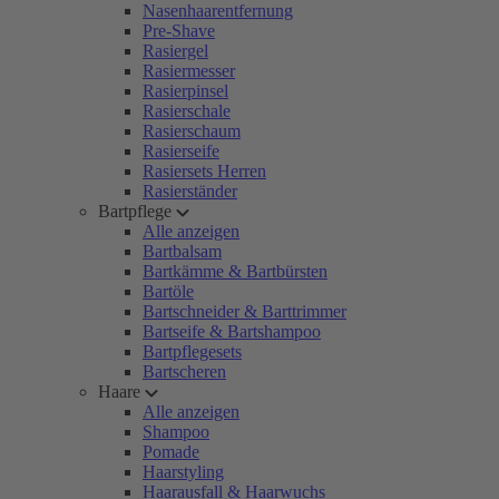
Nasenhaarentfernung
Pre-Shave
Rasiergel
Rasiermesser
Rasierpinsel
Rasierschale
Rasierschaum
Rasierseife
Rasiersets Herren
Rasierständer
Bartpflege
Alle anzeigen
Bartbalsam
Bartkämme & Bartbürsten
Bartöle
Bartschneider & Barttrimmer
Bartseife & Bartshampoo
Bartpflegesets
Bartscheren
Haare
Alle anzeigen
Shampoo
Pomade
Haarstyling
Haarausfall & Haarwuchs