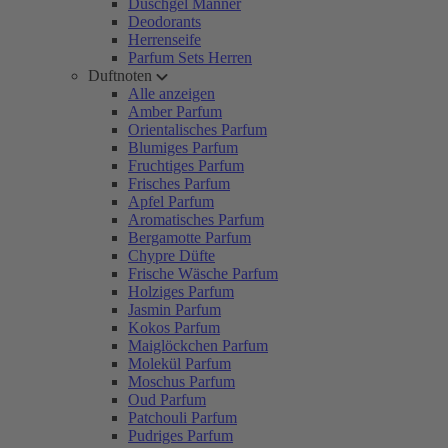
Duschgel Männer
Deodorants
Herrenseife
Parfum Sets Herren
Duftnoten
Alle anzeigen
Amber Parfum
Orientalisches Parfum
Blumiges Parfum
Fruchtiges Parfum
Frisches Parfum
Apfel Parfum
Aromatisches Parfum
Bergamotte Parfum
Chypre Düfte
Frische Wäsche Parfum
Holziges Parfum
Jasmin Parfum
Kokos Parfum
Maiglöckchen Parfum
Molekül Parfum
Moschus Parfum
Oud Parfum
Patchouli Parfum
Pudriges Parfum