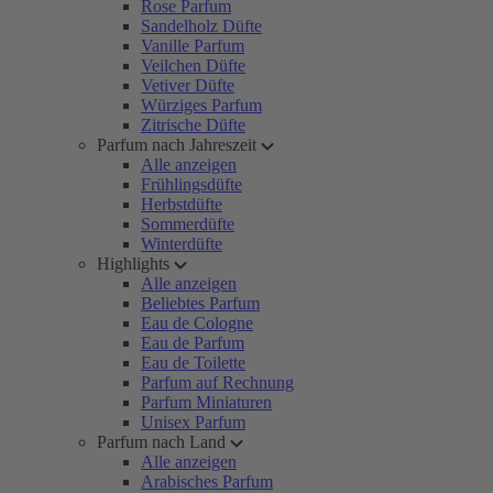
Rose Parfum
Sandelholz Düfte
Vanille Parfum
Veilchen Düfte
Vetiver Düfte
Würziges Parfum
Zitrische Düfte
Parfum nach Jahreszeit
Alle anzeigen
Frühlingsdüfte
Herbstdüfte
Sommerdüfte
Winterdüfte
Highlights
Alle anzeigen
Beliebtes Parfum
Eau de Cologne
Eau de Parfum
Eau de Toilette
Parfum auf Rechnung
Parfum Miniaturen
Unisex Parfum
Parfum nach Land
Alle anzeigen
Arabisches Parfum