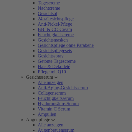
Tagescreme
Nachtcreme
Gesichtsöl
24h-Gesichtspflege
Anti-Pickel-Pflege
BB- & CC-Cream
Feuchtigkeitscreme
Gesichtsmasken
Gesichtspflege ohne Parabene
Gesichtspflegesets
Gesichtsspray
Getönte Tagescreme
Hals & Dekolleté
Pflege mit Q10
Gesichtsserum
Alle anzeigen
Anti-Aging-Gesichtsserum
Collagenserum
Feuchtigkeitsserum
Hyaluronsäure-Serum
Vitamin C Serum
Ampullen
Augenpflege
Alle anzeigen
Augenbrauenserum