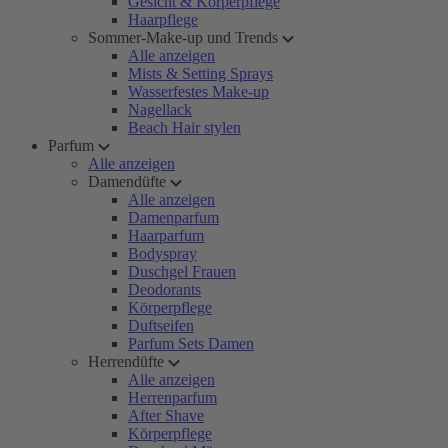
Gesicht & Körperpflege
Haarpflege
Sommer-Make-up und Trends
Alle anzeigen
Mists & Setting Sprays
Wasserfestes Make-up
Nagellack
Beach Hair stylen
Parfum
Alle anzeigen
Damendüfte
Alle anzeigen
Damenparfum
Haarparfum
Bodyspray
Duschgel Frauen
Deodorants
Körperpflege
Duftseifen
Parfum Sets Damen
Herrendüfte
Alle anzeigen
Herrenparfum
After Shave
Körperpflege