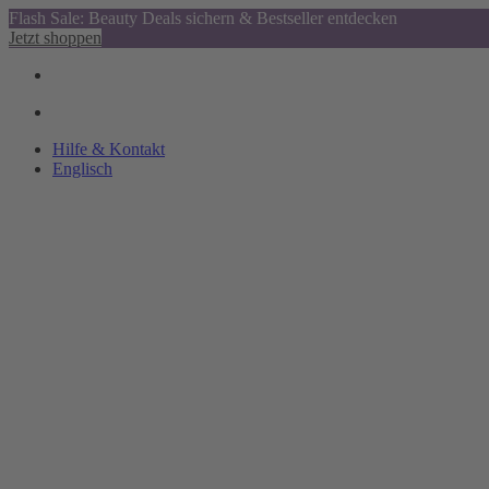
Flash Sale: Beauty Deals sichern & Bestseller entdecken
Jetzt shoppen
Hilfe & Kontakt
Englisch