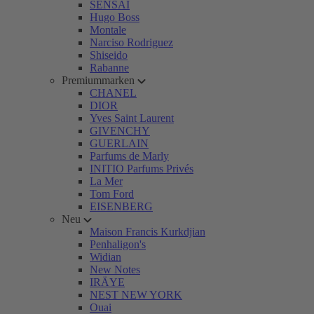
SENSAI
Hugo Boss
Montale
Narciso Rodriguez
Shiseido
Rabanne
Premiummarken
CHANEL
DIOR
Yves Saint Laurent
GIVENCHY
GUERLAIN
Parfums de Marly
INITIO Parfums Privés
La Mer
Tom Ford
EISENBERG
Neu
Maison Francis Kurkdjian
Penhaligon's
Widian
New Notes
IRÄYE
NEST NEW YORK
Ouai