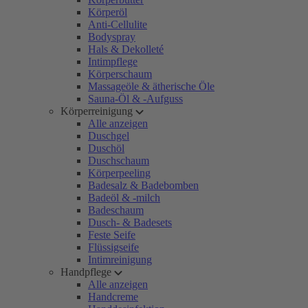
Körperöl
Anti-Cellulite
Bodyspray
Hals & Dekolleté
Intimpflege
Körperschaum
Massageöle & ätherische Öle
Sauna-Öl & -Aufguss
Körperreinigung
Alle anzeigen
Duschgel
Duschöl
Duschschaum
Körperpeeling
Badesalz & Badebomben
Badeöl & -milch
Badeschaum
Dusch- & Badesets
Feste Seife
Flüssigseife
Intimreinigung
Handpflege
Alle anzeigen
Handcreme