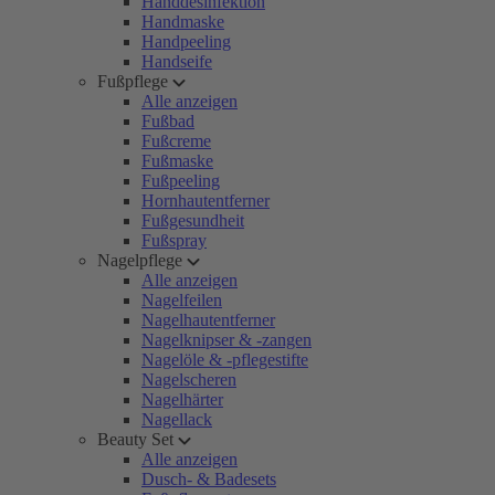
Handdesinfektion
Handmaske
Handpeeling
Handseife
Fußpflege
Alle anzeigen
Fußbad
Fußcreme
Fußmaske
Fußpeeling
Hornhautentferner
Fußgesundheit
Fußspray
Nagelpflege
Alle anzeigen
Nagelfeilen
Nagelhautentferner
Nagelknipser & -zangen
Nagelöle & -pflegestifte
Nagelscheren
Nagelhärter
Nagellack
Beauty Set
Alle anzeigen
Dusch- & Badesets