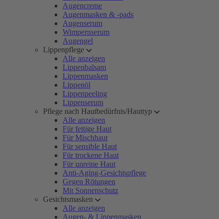
Augencreme
Augenmasken & -pads
Augenserum
Wimpernserum
Augengel
Lippenpflege
Alle anzeigen
Lippenbalsam
Lippenmasken
Lippenöl
Lippenpeeling
Lippenserum
Pflege nach Hautbedürfnis/Hauttyp
Alle anzeigen
Für fettige Haut
Für Mischhaut
Für sensible Haut
Für trockene Haut
Für unreine Haut
Anti-Aging-Gesichtspflege
Gegen Rötungen
Mit Sonnenschutz
Gesichtsmasken
Alle anzeigen
Augen- & Lippenmasken