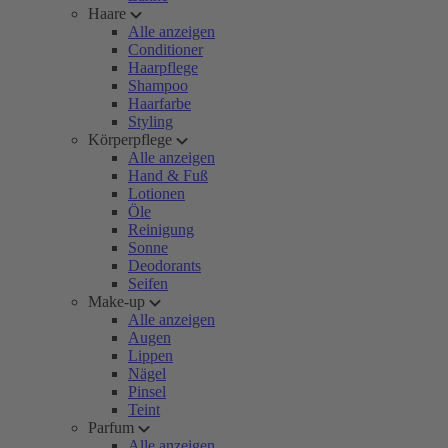
Haare
Alle anzeigen
Conditioner
Haarpflege
Shampoo
Haarfarbe
Styling
Körperpflege
Alle anzeigen
Hand & Fuß
Lotionen
Öle
Reinigung
Sonne
Deodorants
Seifen
Make-up
Alle anzeigen
Augen
Lippen
Nägel
Pinsel
Teint
Parfum
Alle anzeigen