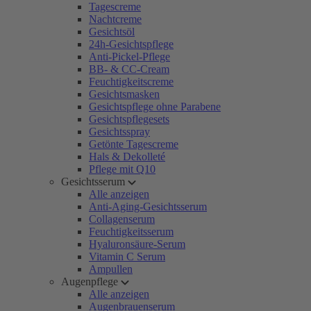
Tagescreme
Nachtcreme
Gesichtsöl
24h-Gesichtspflege
Anti-Pickel-Pflege
BB- & CC-Cream
Feuchtigkeitscreme
Gesichtsmasken
Gesichtspflege ohne Parabene
Gesichtspflegesets
Gesichtsspray
Getönte Tagescreme
Hals & Dekolleté
Pflege mit Q10
Gesichtsserum
Alle anzeigen
Anti-Aging-Gesichtsserum
Collagenserum
Feuchtigkeitsserum
Hyaluronsäure-Serum
Vitamin C Serum
Ampullen
Augenpflege
Alle anzeigen
Augenbrauenserum