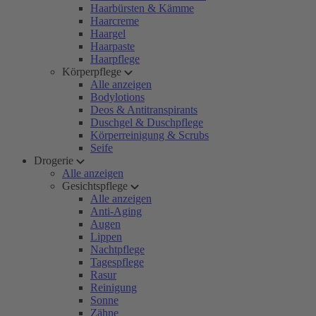
Haarbürsten & Kämme
Haarcreme
Haargel
Haarpaste
Haarpflege
Körperpflege
Alle anzeigen
Bodylotions
Deos & Antitranspirants
Duschgel & Duschpflege
Körperreinigung & Scrubs
Seife
Drogerie
Alle anzeigen
Gesichtspflege
Alle anzeigen
Anti-Aging
Augen
Lippen
Nachtpflege
Tagespflege
Rasur
Reinigung
Sonne
Zähne