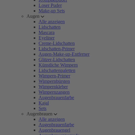
Loser Puder
Make-up Sets
Augen
Alle anzeigen
Lidschatten
Mascara
Eyeliner
Creme-Lidschatten
Lidschatten-Primer
Augen-Make-up-Entferner
Glitzer-Lidschatten
Künstliche Wimpern
Lidschattenpaletten
Wimpern-Primer
Wimpernbürsten
Wimpernkleber
Wimpernzangen
Augenbrauenfarbe
Kajal
Sets
Augenbrauen
Alle anzeigen
Augenbrauenfarbe
Augenbrauengel