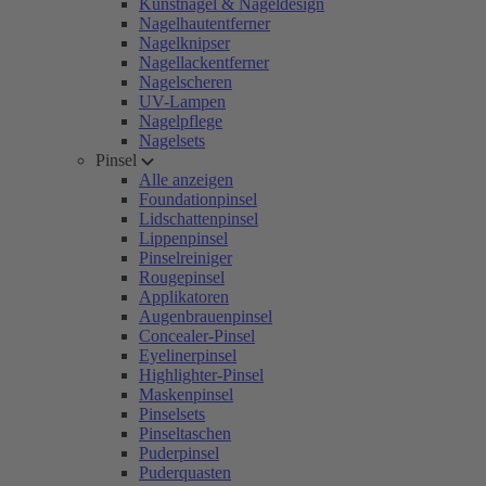
Kunstnägel & Nageldesign
Nagelhautentferner
Nagelknipser
Nagellackentferner
Nagelscheren
UV-Lampen
Nagelpflege
Nagelsets
Pinsel
Alle anzeigen
Foundationpinsel
Lidschattenpinsel
Lippenpinsel
Pinselreiniger
Rougepinsel
Applikatoren
Augenbrauenpinsel
Concealer-Pinsel
Eyelinerpinsel
Highlighter-Pinsel
Maskenpinsel
Pinselsets
Pinseltaschen
Puderpinsel
Puderquasten