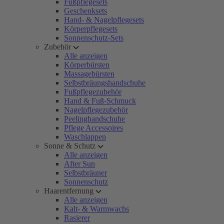
Fußpflegesets
Geschenksets
Hand- & Nagelpflegesets
Körperpflegesets
Sonnenschutz-Sets
Zubehör
Alle anzeigen
Körperbürsten
Massagebürsten
Selbstbräungshandschuhe
Fußpflegezubehör
Hand & Fuß-Schmuck
Nagelpflegezubehör
Peelinghandschuhe
Pflege Accessoires
Waschlappen
Sonne & Schutz
Alle anzeigen
After Sun
Selbstbräuner
Sonnenschutz
Haarentfernung
Alle anzeigen
Kalt- & Warmwachs
Rasierer