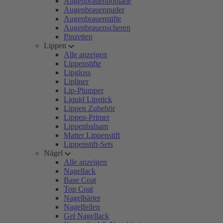
Augenbrauenpomade
Augenbrauenpuder
Augenbrauenstifte
Augenbrauenscheren
Pinzetten
Lippen
Alle anzeigen
Lippenstifte
Lipgloss
Lipliner
Lip-Plumper
Liquid Lipstick
Lippen Zubehör
Lippen-Primer
Lippenbalsam
Matter Lippenstift
Lippenstift-Sets
Nägel
Alle anzeigen
Nagellack
Base Coat
Top Coat
Nagelhärter
Nagelfeilen
Gel Nagellack