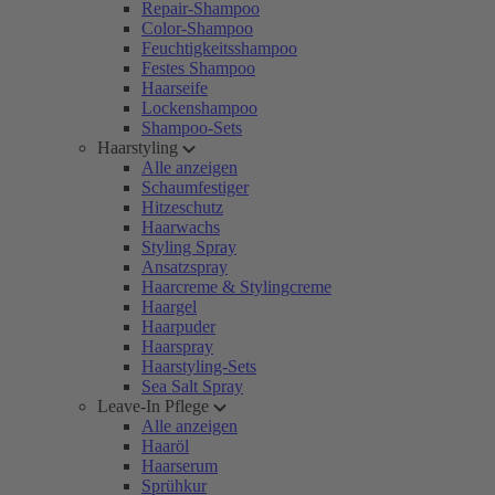
Repair-Shampoo
Color-Shampoo
Feuchtigkeitsshampoo
Festes Shampoo
Haarseife
Lockenshampoo
Shampoo-Sets
Haarstyling
Alle anzeigen
Schaumfestiger
Hitzeschutz
Haarwachs
Styling Spray
Ansatzspray
Haarcreme & Stylingcreme
Haargel
Haarpuder
Haarspray
Haarstyling-Sets
Sea Salt Spray
Leave-In Pflege
Alle anzeigen
Haaröl
Haarserum
Sprühkur