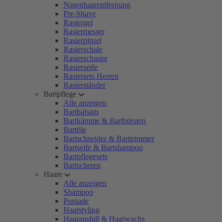
Nasenhaarentfernung
Pre-Shave
Rasiergel
Rasiermesser
Rasierpinsel
Rasierschale
Rasierschaum
Rasierseife
Rasiersets Herren
Rasierständer
Bartpflege
Alle anzeigen
Bartbalsam
Bartkämme & Bartbürsten
Bartöle
Bartschneider & Barttrimmer
Bartseife & Bartshampoo
Bartpflegesets
Bartscheren
Haare
Alle anzeigen
Shampoo
Pomade
Haarstyling
Haarausfall & Haarwuchs