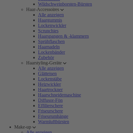
Wildschweinborsten-Bürsten
Haar-Accessoires
Alle anzeigen
Haargummis
Lockenwickler
Scrunchies
Haarspangen & -klammern
Sprühflaschen
Haarnadeln
Lockenbänder
Zubehör
Haarstyling-Geräte
Alle anzeigen
Glätteisen
Lockenstäbe
Heizwickler
Haartrockner
Haarschneidemaschine
Diffusor-Fön
Effilierschere
Friseurschere
Friseurumhänge
Warmluftbürsten
Make-up
Alle anzeigen