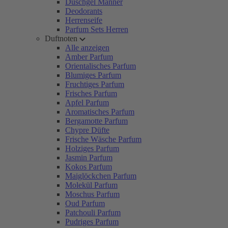
Duschgel Männer
Deodorants
Herrenseife
Parfum Sets Herren
Duftnoten
Alle anzeigen
Amber Parfum
Orientalisches Parfum
Blumiges Parfum
Fruchtiges Parfum
Frisches Parfum
Apfel Parfum
Aromatisches Parfum
Bergamotte Parfum
Chypre Düfte
Frische Wäsche Parfum
Holziges Parfum
Jasmin Parfum
Kokos Parfum
Maiglöckchen Parfum
Molekül Parfum
Moschus Parfum
Oud Parfum
Patchouli Parfum
Pudriges Parfum