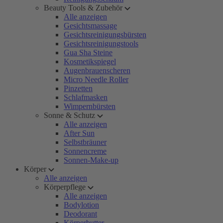
Beauty Tools & Zubehör
Alle anzeigen
Gesichtsmassage
Gesichtsreinigungsbürsten
Gesichtsreinigungstools
Gua Sha Steine
Kosmetikspiegel
Augenbrauenscheren
Micro Needle Roller
Pinzetten
Schlafmasken
Wimpernbürsten
Sonne & Schutz
Alle anzeigen
After Sun
Selbstbräuner
Sonnencreme
Sonnen-Make-up
Körper
Alle anzeigen
Körperpflege
Alle anzeigen
Bodylotion
Deodorant
Körperbutter