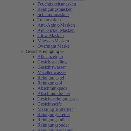
Feuchtigkeitsmasken
Reinigungsmasken
Schlammmasken
Tuchmasken
Anti-Aging-Masken
Anti-Pickel-Masken
Glow Masken
Mitesser-Masken
Overnight Maske
Gesichtsreinigung
Alle anzeigen
Gesichtspeeling
Gesichtswasser
Mizellenwasser
Reinigungsgel
Reinigungsöl
Abschminkpads
Abschminktücher
Gesichtsreinigungssets
Gesichtsseife
Make-up-Entferner
Reinigungscreme
Reinigungsmilch
Reinigungspuder
Reinigungsschaum