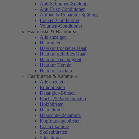
Anti-Schuppen-Spülung
Anti-Frizz-Conditioner
Aufbau & Reparatur Spülung
Locken-Conditioner
Volumen-Conditioner
Haarmaske & Haarkur
Alle anzeigen
Haarbutter
Haarkur trockenes Haar
Haarkur gefärbtes Haar
Haarkur Feuchtigkeit
Haarkur Keratin
Haarkur Locken
Haarbürsten & Kämme
Alle anzeigen
Rundbürsten
Detangler-Bürsten
Flach- & Paddelbürsten
Holzbürsten
Haarkämme
Haarschneidekämme
Kopfmassagebürsten
Lockenkämme
Skelettbürsten
Stielkämme