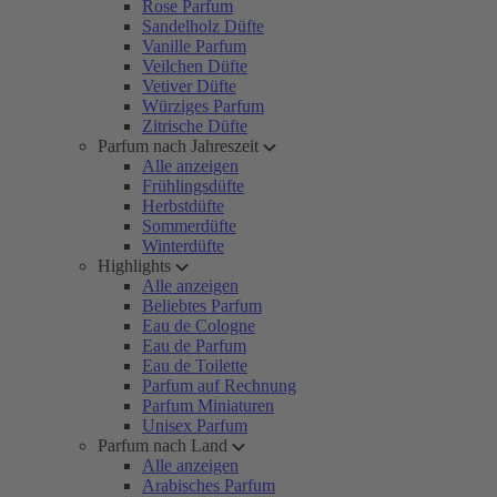
Rose Parfum
Sandelholz Düfte
Vanille Parfum
Veilchen Düfte
Vetiver Düfte
Würziges Parfum
Zitrische Düfte
Parfum nach Jahreszeit
Alle anzeigen
Frühlingsdüfte
Herbstdüfte
Sommerdüfte
Winterdüfte
Highlights
Alle anzeigen
Beliebtes Parfum
Eau de Cologne
Eau de Parfum
Eau de Toilette
Parfum auf Rechnung
Parfum Miniaturen
Unisex Parfum
Parfum nach Land
Alle anzeigen
Arabisches Parfum