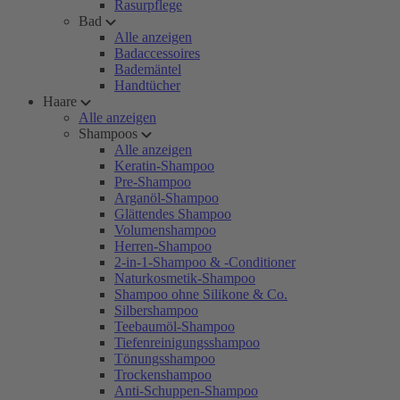
Rasurpflege
Bad
Alle anzeigen
Badaccessoires
Bademäntel
Handtücher
Haare
Alle anzeigen
Shampoos
Alle anzeigen
Keratin-Shampoo
Pre-Shampoo
Arganöl-Shampoo
Glättendes Shampoo
Volumenshampoo
Herren-Shampoo
2-in-1-Shampoo & -Conditioner
Naturkosmetik-Shampoo
Shampoo ohne Silikone & Co.
Silbershampoo
Teebaumöl-Shampoo
Tiefenreinigungsshampoo
Tönungsshampoo
Trockenshampoo
Anti-Schuppen-Shampoo