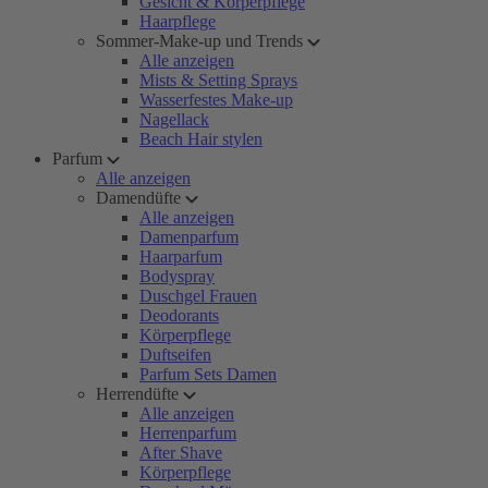
Gesicht & Körperpflege
Haarpflege
Sommer-Make-up und Trends
Alle anzeigen
Mists & Setting Sprays
Wasserfestes Make-up
Nagellack
Beach Hair stylen
Parfum
Alle anzeigen
Damendüfte
Alle anzeigen
Damenparfum
Haarparfum
Bodyspray
Duschgel Frauen
Deodorants
Körperpflege
Duftseifen
Parfum Sets Damen
Herrendüfte
Alle anzeigen
Herrenparfum
After Shave
Körperpflege