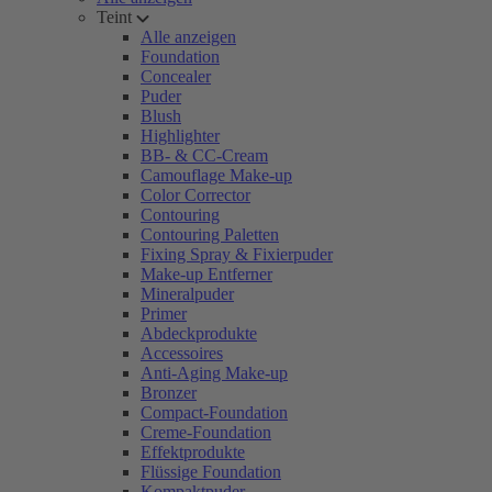
Teint
Alle anzeigen
Foundation
Concealer
Puder
Blush
Highlighter
BB- & CC-Cream
Camouflage Make-up
Color Corrector
Contouring
Contouring Paletten
Fixing Spray & Fixierpuder
Make-up Entferner
Mineralpuder
Primer
Abdeckprodukte
Accessoires
Anti-Aging Make-up
Bronzer
Compact-Foundation
Creme-Foundation
Effektprodukte
Flüssige Foundation
Kompaktpuder