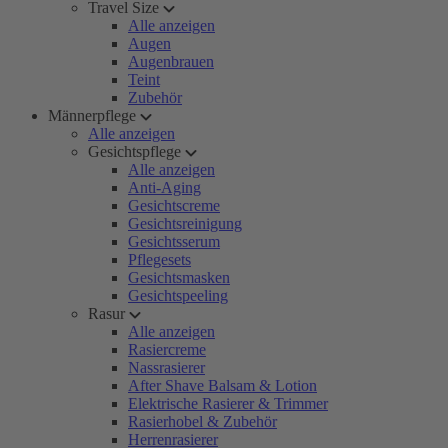
Travel Size
Alle anzeigen
Augen
Augenbrauen
Teint
Zubehör
Männerpflege
Alle anzeigen
Gesichtspflege
Alle anzeigen
Anti-Aging
Gesichtscreme
Gesichtsreinigung
Gesichtsserum
Pflegesets
Gesichtsmasken
Gesichtspeeling
Rasur
Alle anzeigen
Rasiercreme
Nassrasierer
After Shave Balsam & Lotion
Elektrische Rasierer & Trimmer
Rasierhobel & Zubehör
Herrenrasierer