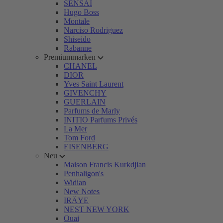
SENSAI
Hugo Boss
Montale
Narciso Rodriguez
Shiseido
Rabanne
Premiummarken
CHANEL
DIOR
Yves Saint Laurent
GIVENCHY
GUERLAIN
Parfums de Marly
INITIO Parfums Privés
La Mer
Tom Ford
EISENBERG
Neu
Maison Francis Kurkdjian
Penhaligon's
Widian
New Notes
IRÄYE
NEST NEW YORK
Ouai