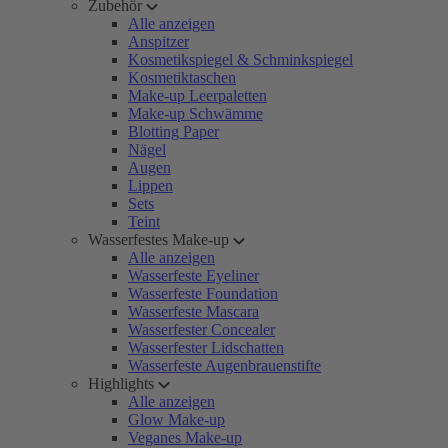
Zubehör
Alle anzeigen
Anspitzer
Kosmetikspiegel & Schminkspiegel
Kosmetiktaschen
Make-up Leerpaletten
Make-up Schwämme
Blotting Paper
Nägel
Augen
Lippen
Sets
Teint
Wasserfestes Make-up
Alle anzeigen
Wasserfeste Eyeliner
Wasserfeste Foundation
Wasserfeste Mascara
Wasserfester Concealer
Wasserfester Lidschatten
Wasserfeste Augenbrauenstifte
Highlights
Alle anzeigen
Glow Make-up
Veganes Make-up