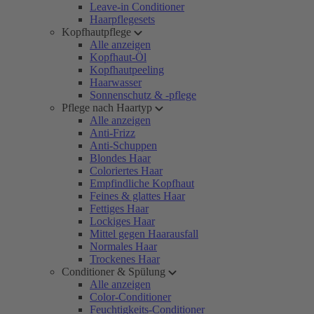
Leave-in Conditioner
Haarpflegesets
Kopfhautpflege
Alle anzeigen
Kopfhaut-Öl
Kopfhautpeeling
Haarwasser
Sonnenschutz & -pflege
Pflege nach Haartyp
Alle anzeigen
Anti-Frizz
Anti-Schuppen
Blondes Haar
Coloriertes Haar
Empfindliche Kopfhaut
Feines & glattes Haar
Fettiges Haar
Lockiges Haar
Mittel gegen Haarausfall
Normales Haar
Trockenes Haar
Conditioner & Spülung
Alle anzeigen
Color-Conditioner
Feuchtigkeits-Conditioner