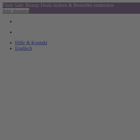
Flash Sale: Beauty Deals sichern & Bestseller entdecken
Jetzt shoppen
Hilfe & Kontakt
Englisch