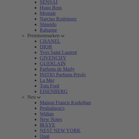
SENSAI
Hugo Boss
Montale
Narciso Rodriguez
Shiseido
Rabanne
Premiummarken
CHANEL
DIOR
Yves Saint Laurent
GIVENCHY
GUERLAIN
Parfums de Marly
INITIO Parfums Privés
La Mer
Tom Ford
EISENBERG
Neu
Maison Francis Kurkdjian
Penhaligon's
Widian
New Notes
IRÄYE
NEST NEW YORK
Ouai