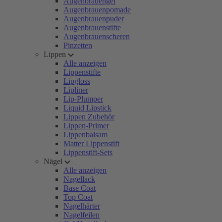
Augenbrauengel
Augenbrauenpomade
Augenbrauenpuder
Augenbrauenstifte
Augenbrauenscheren
Pinzetten
Lippen
Alle anzeigen
Lippenstifte
Lipgloss
Lipliner
Lip-Plumper
Liquid Lipstick
Lippen Zubehör
Lippen-Primer
Lippenbalsam
Matter Lippenstift
Lippenstift-Sets
Nägel
Alle anzeigen
Nagellack
Base Coat
Top Coat
Nagelhärter
Nagelfeilen