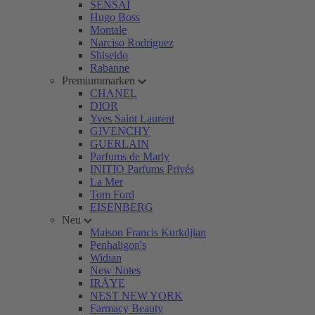
SENSAI
Hugo Boss
Montale
Narciso Rodriguez
Shiseido
Rabanne
Premiummarken
CHANEL
DIOR
Yves Saint Laurent
GIVENCHY
GUERLAIN
Parfums de Marly
INITIO Parfums Privés
La Mer
Tom Ford
EISENBERG
Neu
Maison Francis Kurkdjian
Penhaligon's
Widian
New Notes
IRÄYE
NEST NEW YORK
Farmacy Beauty