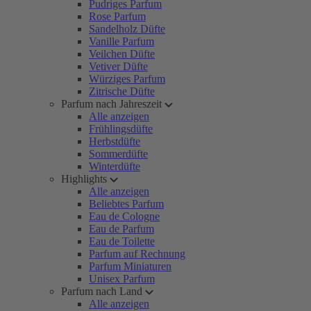
Pudriges Parfum
Rose Parfum
Sandelholz Düfte
Vanille Parfum
Veilchen Düfte
Vetiver Düfte
Würziges Parfum
Zitrische Düfte
Parfum nach Jahreszeit
Alle anzeigen
Frühlingsdüfte
Herbstdüfte
Sommerdüfte
Winterdüfte
Highlights
Alle anzeigen
Beliebtes Parfum
Eau de Cologne
Eau de Parfum
Eau de Toilette
Parfum auf Rechnung
Parfum Miniaturen
Unisex Parfum
Parfum nach Land
Alle anzeigen