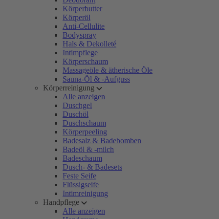
Körperbutter
Körperöl
Anti-Cellulite
Bodyspray
Hals & Dekolleté
Intimpflege
Körperschaum
Massageöle & ätherische Öle
Sauna-Öl & -Aufguss
Körperreinigung
Alle anzeigen
Duschgel
Duschöl
Duschschaum
Körperpeeling
Badesalz & Badebomben
Badeöl & -milch
Badeschaum
Dusch- & Badesets
Feste Seife
Flüssigseife
Intimreinigung
Handpflege
Alle anzeigen