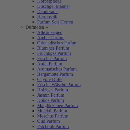
Körperpflege
Duschgel Männer
Deodorants
Herrenseife
Parfum Sets Herren
Duftnoten
Alle anzeigen
Amber Parfum
Orientalisches Parfum
Blumiges Parfum
Fruchtiges Parfum
Frisches Parfum
Apfel Parfum
Aromatisches Parfum
Bergamotte Parfum
Chypre Düfte
Frische Wäsche Parfum
Holziges Parfum
Jasmin Parfum
Kokos Parfum
Maiglöckchen Parfum
Molekül Parfum
Moschus Parfum
Oud Parfum
Patchouli Parfum