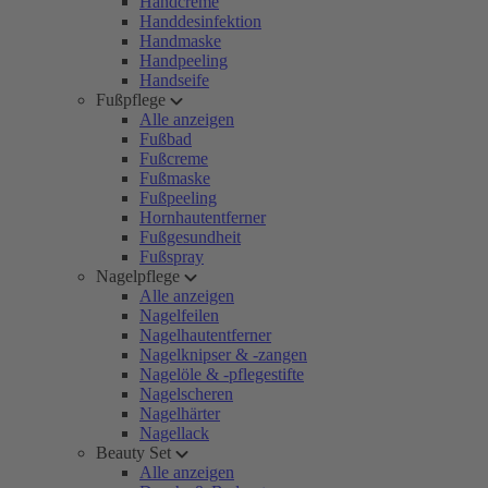
Handcreme
Handdesinfektion
Handmaske
Handpeeling
Handseife
Fußpflege
Alle anzeigen
Fußbad
Fußcreme
Fußmaske
Fußpeeling
Hornhautentferner
Fußgesundheit
Fußspray
Nagelpflege
Alle anzeigen
Nagelfeilen
Nagelhautentferner
Nagelknipser & -zangen
Nagelöle & -pflegestifte
Nagelscheren
Nagelhärter
Nagellack
Beauty Set
Alle anzeigen