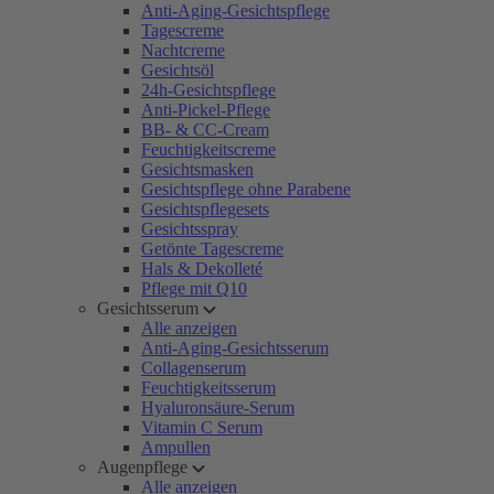
Anti-Aging-Gesichtspflege
Tagescreme
Nachtcreme
Gesichtsöl
24h-Gesichtspflege
Anti-Pickel-Pflege
BB- & CC-Cream
Feuchtigkeitscreme
Gesichtsmasken
Gesichtspflege ohne Parabene
Gesichtspflegesets
Gesichtsspray
Getönte Tagescreme
Hals & Dekolleté
Pflege mit Q10
Gesichtsserum
Alle anzeigen
Anti-Aging-Gesichtsserum
Collagenserum
Feuchtigkeitsserum
Hyaluronsäure-Serum
Vitamin C Serum
Ampullen
Augenpflege
Alle anzeigen