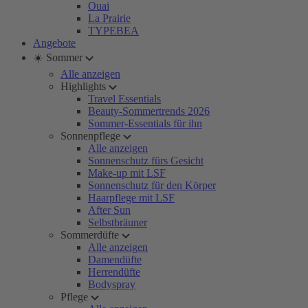
Ouai
La Prairie
TYPEBEA
Angebote
☀️ Sommer
Alle anzeigen
Highlights
Travel Essentials
Beauty-Sommertrends 2026
Sommer-Essentials für ihn
Sonnenpflege
Alle anzeigen
Sonnenschutz fürs Gesicht
Make-up mit LSF
Sonnenschutz für den Körper
Haarpflege mit LSF
After Sun
Selbstbräuner
Sommerdüfte
Alle anzeigen
Damendüfte
Herrendüfte
Bodyspray
Pflege