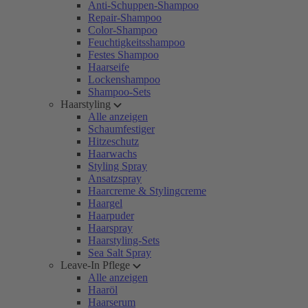
Anti-Schuppen-Shampoo
Repair-Shampoo
Color-Shampoo
Feuchtigkeitsshampoo
Festes Shampoo
Haarseife
Lockenshampoo
Shampoo-Sets
Haarstyling
Alle anzeigen
Schaumfestiger
Hitzeschutz
Haarwachs
Styling Spray
Ansatzspray
Haarcreme & Stylingcreme
Haargel
Haarpuder
Haarspray
Haarstyling-Sets
Sea Salt Spray
Leave-In Pflege
Alle anzeigen
Haaröl
Haarserum