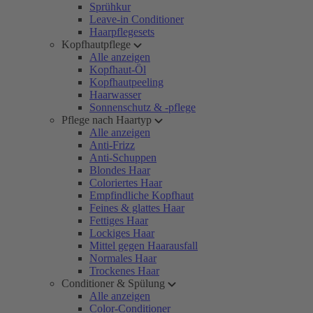
Sprühkur
Leave-in Conditioner
Haarpflegesets
Kopfhautpflege
Alle anzeigen
Kopfhaut-Öl
Kopfhautpeeling
Haarwasser
Sonnenschutz & -pflege
Pflege nach Haartyp
Alle anzeigen
Anti-Frizz
Anti-Schuppen
Blondes Haar
Coloriertes Haar
Empfindliche Kopfhaut
Feines & glattes Haar
Fettiges Haar
Lockiges Haar
Mittel gegen Haarausfall
Normales Haar
Trockenes Haar
Conditioner & Spülung
Alle anzeigen
Color-Conditioner