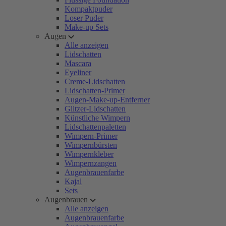
Kompaktpuder
Loser Puder
Make-up Sets
Augen
Alle anzeigen
Lidschatten
Mascara
Eyeliner
Creme-Lidschatten
Lidschatten-Primer
Augen-Make-up-Entferner
Glitzer-Lidschatten
Künstliche Wimpern
Lidschattenpaletten
Wimpern-Primer
Wimpernbürsten
Wimpernkleber
Wimpernzangen
Augenbrauenfarbe
Kajal
Sets
Augenbrauen
Alle anzeigen
Augenbrauenfarbe