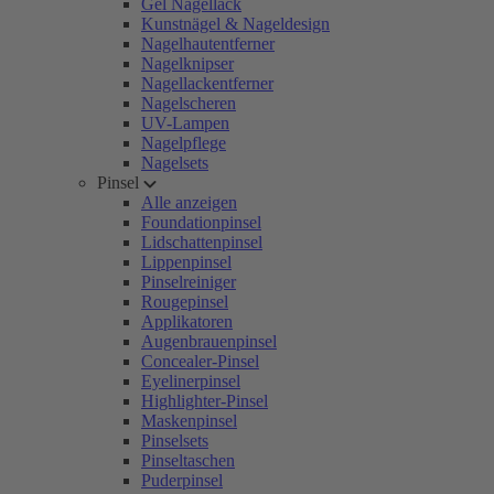
Gel Nagellack
Kunstnägel & Nageldesign
Nagelhautentferner
Nagelknipser
Nagellackentferner
Nagelscheren
UV-Lampen
Nagelpflege
Nagelsets
Pinsel
Alle anzeigen
Foundationpinsel
Lidschattenpinsel
Lippenpinsel
Pinselreiniger
Rougepinsel
Applikatoren
Augenbrauenpinsel
Concealer-Pinsel
Eyelinerpinsel
Highlighter-Pinsel
Maskenpinsel
Pinselsets
Pinseltaschen
Puderpinsel