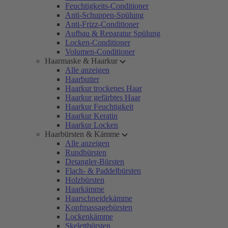
Feuchtigkeits-Conditioner
Anti-Schuppen-Spülung
Anti-Frizz-Conditioner
Aufbau & Reparatur Spülung
Locken-Conditioner
Volumen-Conditioner
Haarmaske & Haarkur
Alle anzeigen
Haarbutter
Haarkur trockenes Haar
Haarkur gefärbtes Haar
Haarkur Feuchtigkeit
Haarkur Keratin
Haarkur Locken
Haarbürsten & Kämme
Alle anzeigen
Rundbürsten
Detangler-Bürsten
Flach- & Paddelbürsten
Holzbürsten
Haarkämme
Haarschneidekämme
Kopfmassagebürsten
Lockenkämme
Skelettbürsten