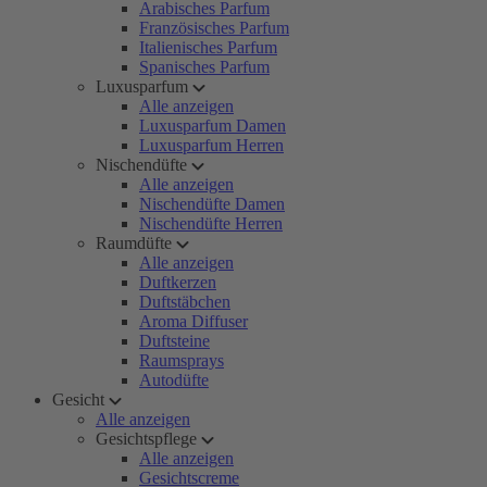
Arabisches Parfum
Französisches Parfum
Italienisches Parfum
Spanisches Parfum
Luxusparfum
Alle anzeigen
Luxusparfum Damen
Luxusparfum Herren
Nischendüfte
Alle anzeigen
Nischendüfte Damen
Nischendüfte Herren
Raumdüfte
Alle anzeigen
Duftkerzen
Duftstäbchen
Aroma Diffuser
Duftsteine
Raumsprays
Autodüfte
Gesicht
Alle anzeigen
Gesichtspflege
Alle anzeigen
Gesichtscreme