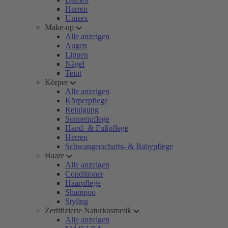
Herren
Unisex
Make-up
Alle anzeigen
Augen
Lippen
Nägel
Teint
Körper
Alle anzeigen
Körperpflege
Reinigung
Sonnenpflege
Hand- & Fußpflege
Herren
Schwangerschafts- & Babypflege
Haare
Alle anzeigen
Conditioner
Haarpflege
Shampoo
Styling
Zertifizierte Naturkosmetik
Alle anzeigen