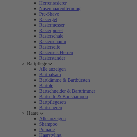
Herrenrasierer
Nasenhaarentfernung
Pre-Shave
Rasiergel
Rasiermesser
Rasierpinsel
Rasierschale
Rasierschaum
Rasierseife
Rasiersets Herren
Rasierständer
Bartpflege
Alle anzeigen
Bartbalsam
Bartkämme & Bartbürsten
Bartöle
Bartschneider & Barttrimmer
Bartseife & Bartshampoo
Bartpflegesets
Bartscheren
Haare
Alle anzeigen
Shampoo
Pomade
Haarstyling