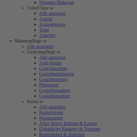
Veganes Make-up
Travel Size
Alle anzeigen
Augen
Augenbrauen
Teint
Zubehör
Männerpflege
Alle anzeigen
Gesichtspflege
Alle anzeigen
Anti-Aging
Gesichtscreme
Gesichtsreinigung
Gesichtsserum
Pflegesets
Gesichtsmasken
Gesichtspeeling
Rasur
Alle anzeigen
Rasiercreme
Nassrasierer
After Shave Balsam & Lotion
Elektrische Rasierer & Trimmer
Rasierhobel & Zubehör