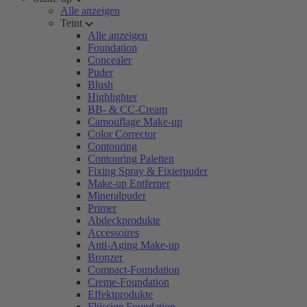
Alle anzeigen
Teint
Alle anzeigen
Foundation
Concealer
Puder
Blush
Highlighter
BB- & CC-Cream
Camouflage Make-up
Color Corrector
Contouring
Contouring Paletten
Fixing Spray & Fixierpuder
Make-up Entferner
Mineralpuder
Primer
Abdeckprodukte
Accessoires
Anti-Aging Make-up
Bronzer
Compact-Foundation
Creme-Foundation
Effektprodukte
Flüssige Foundation