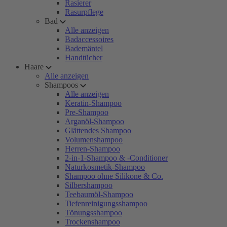
Rasierer
Rasurpflege
Bad
Alle anzeigen
Badaccessoires
Bademäntel
Handtücher
Haare
Alle anzeigen
Shampoos
Alle anzeigen
Keratin-Shampoo
Pre-Shampoo
Arganöl-Shampoo
Glättendes Shampoo
Volumenshampoo
Herren-Shampoo
2-in-1-Shampoo & -Conditioner
Naturkosmetik-Shampoo
Shampoo ohne Silikone & Co.
Silbershampoo
Teebaumöl-Shampoo
Tiefenreinigungsshampoo
Tönungsshampoo
Trockenshampoo