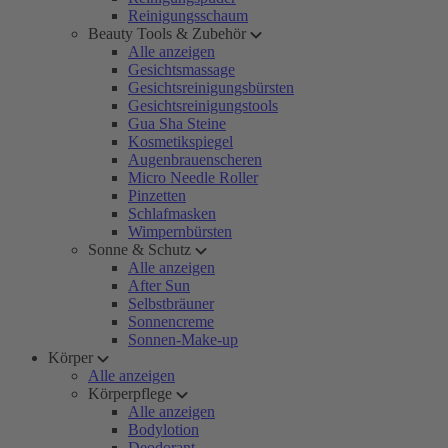
Reinigungsschaum
Beauty Tools & Zubehör
Alle anzeigen
Gesichtsmassage
Gesichtsreinigungsbürsten
Gesichtsreinigungstools
Gua Sha Steine
Kosmetikspiegel
Augenbrauenscheren
Micro Needle Roller
Pinzetten
Schlafmasken
Wimpernbürsten
Sonne & Schutz
Alle anzeigen
After Sun
Selbstbräuner
Sonnencreme
Sonnen-Make-up
Körper
Alle anzeigen
Körperpflege
Alle anzeigen
Bodylotion
Deodorant