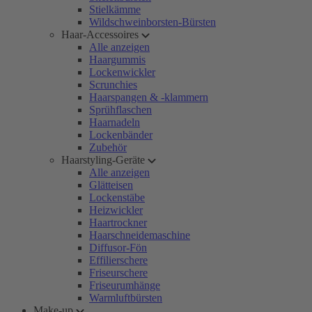
Stielkämme
Wildschweinborsten-Bürsten
Haar-Accessoires
Alle anzeigen
Haargummis
Lockenwickler
Scrunchies
Haarspangen & -klammern
Sprühflaschen
Haarnadeln
Lockenbänder
Zubehör
Haarstyling-Geräte
Alle anzeigen
Glätteisen
Lockenstäbe
Heizwickler
Haartrockner
Haarschneidemaschine
Diffusor-Fön
Effilierschere
Friseurschere
Friseurumhänge
Warmluftbürsten
Make-up