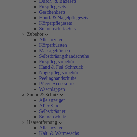
Dusch- & Badesets
Fußpflegesets
Geschenksets
Hand- & Nagelpflegesets
Körperpflegesets
Sonnenschutz-Sets
Zubehör
Alle anzeigen
Körperbürsten
Massagebürsten
Selbstbräungshandschuhe
Fußpflegezubehör
Hand & Fuß-Schmuck
Nagelpflegezubehör
Peelinghandschuhe
Pflege Accessoires
Waschlappen
Sonne & Schutz
Alle anzeigen
After Sun
Selbstbräuner
Sonnenschutz
Haarentfernung
Alle anzeigen
Kalt- & Warmwachs