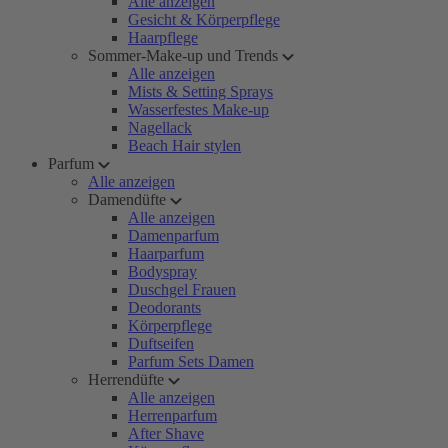
Alle anzeigen
Gesicht & Körperpflege
Haarpflege
Sommer-Make-up und Trends
Alle anzeigen
Mists & Setting Sprays
Wasserfestes Make-up
Nagellack
Beach Hair stylen
Parfum
Alle anzeigen
Damendüfte
Alle anzeigen
Damenparfum
Haarparfum
Bodyspray
Duschgel Frauen
Deodorants
Körperpflege
Duftseifen
Parfum Sets Damen
Herrendüfte
Alle anzeigen
Herrenparfum
After Shave