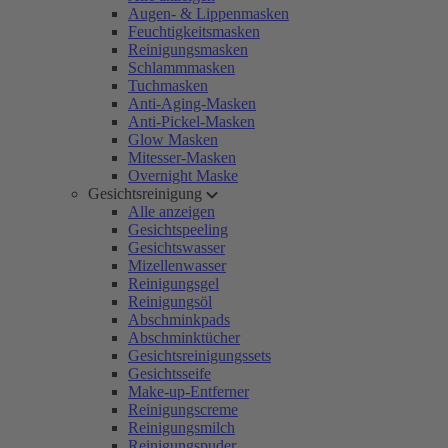
Augen- & Lippenmasken
Feuchtigkeitsmasken
Reinigungsmasken
Schlammmasken
Tuchmasken
Anti-Aging-Masken
Anti-Pickel-Masken
Glow Masken
Mitesser-Masken
Overnight Maske
Gesichtsreinigung
Alle anzeigen
Gesichtspeeling
Gesichtswasser
Mizellenwasser
Reinigungsgel
Reinigungsöl
Abschminkpads
Abschminktücher
Gesichtsreinigungssets
Gesichtsseife
Make-up-Entferner
Reinigungscreme
Reinigungsmilch
Reinigungspuder