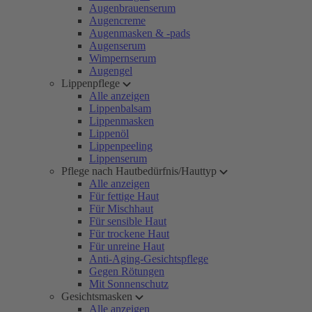
Augenbrauenserum
Augencreme
Augenmasken & -pads
Augenserum
Wimpernserum
Augengel
Lippenpflege
Alle anzeigen
Lippenbalsam
Lippenmasken
Lippenöl
Lippenpeeling
Lippenserum
Pflege nach Hautbedürfnis/Hauttyp
Alle anzeigen
Für fettige Haut
Für Mischhaut
Für sensible Haut
Für trockene Haut
Für unreine Haut
Anti-Aging-Gesichtspflege
Gegen Rötungen
Mit Sonnenschutz
Gesichtsmasken
Alle anzeigen