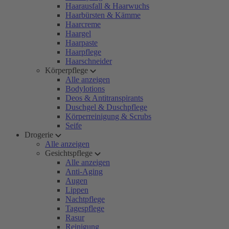
Haarausfall & Haarwuchs
Haarbürsten & Kämme
Haarcreme
Haargel
Haarpaste
Haarpflege
Haarschneider
Körperpflege
Alle anzeigen
Bodylotions
Deos & Antitranspirants
Duschgel & Duschpflege
Körperreinigung & Scrubs
Seife
Drogerie
Alle anzeigen
Gesichtspflege
Alle anzeigen
Anti-Aging
Augen
Lippen
Nachtpflege
Tagespflege
Rasur
Reinigung