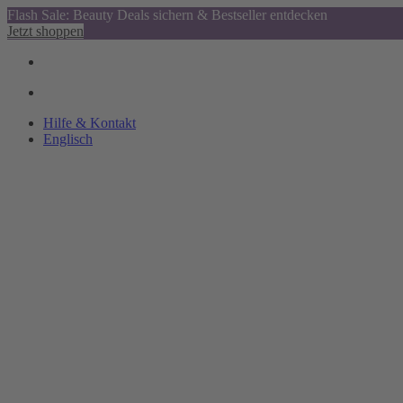
Flash Sale: Beauty Deals sichern & Bestseller entdecken
Jetzt shoppen
Hilfe & Kontakt
Englisch