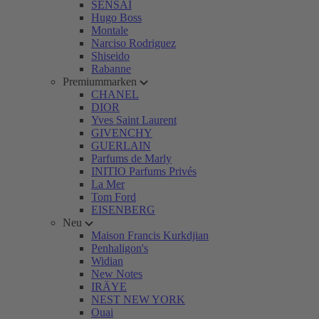
SENSAI
Hugo Boss
Montale
Narciso Rodriguez
Shiseido
Rabanne
Premiummarken
CHANEL
DIOR
Yves Saint Laurent
GIVENCHY
GUERLAIN
Parfums de Marly
INITIO Parfums Privés
La Mer
Tom Ford
EISENBERG
Neu
Maison Francis Kurkdjian
Penhaligon's
Widian
New Notes
IRÄYE
NEST NEW YORK
Ouai