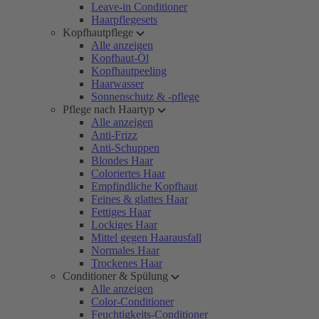
Leave-in Conditioner
Haarpflegesets
Kopfhautpflege
Alle anzeigen
Kopfhaut-Öl
Kopfhautpeeling
Haarwasser
Sonnenschutz & -pflege
Pflege nach Haartyp
Alle anzeigen
Anti-Frizz
Anti-Schuppen
Blondes Haar
Coloriertes Haar
Empfindliche Kopfhaut
Feines & glattes Haar
Fettiges Haar
Lockiges Haar
Mittel gegen Haarausfall
Normales Haar
Trockenes Haar
Conditioner & Spülung
Alle anzeigen
Color-Conditioner
Feuchtigkeits-Conditioner