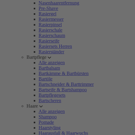
Nasenhaarentfernung
Pre-Shave
Rasiergel
Rasiermesser
Rasierpinsel
Rasierschale
Rasierschaum
Rasierseife
Rasiersets Herren
Rasierständer
Bartpflege
Alle anzeigen
Bartbalsam
Bartkämme & Bartbürsten
Bartöle
Bartschneider & Barttrimmer
Bartseife & Bartshampoo
Bartpflegesets
Bartscheren
Haare
Alle anzeigen
Shampoo
Pomade
Haarstyling
Haarausfall & Haarwuchs