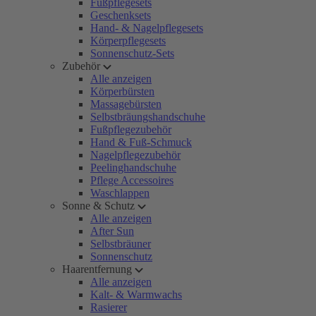
Fußpflegesets
Geschenksets
Hand- & Nagelpflegesets
Körperpflegesets
Sonnenschutz-Sets
Zubehör
Alle anzeigen
Körperbürsten
Massagebürsten
Selbstbräungshandschuhe
Fußpflegezubehör
Hand & Fuß-Schmuck
Nagelpflegezubehör
Peelinghandschuhe
Pflege Accessoires
Waschlappen
Sonne & Schutz
Alle anzeigen
After Sun
Selbstbräuner
Sonnenschutz
Haarentfernung
Alle anzeigen
Kalt- & Warmwachs
Rasierer