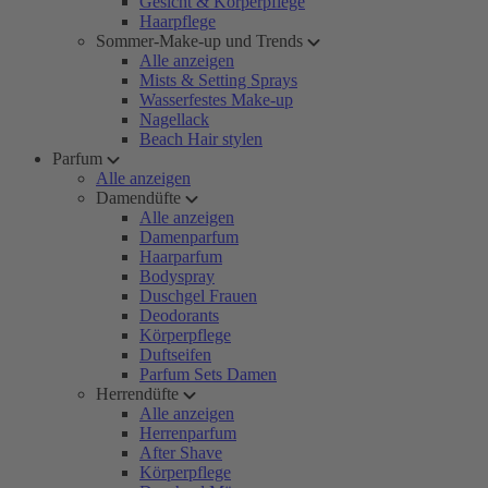
Gesicht & Körperpflege
Haarpflege
Sommer-Make-up und Trends
Alle anzeigen
Mists & Setting Sprays
Wasserfestes Make-up
Nagellack
Beach Hair stylen
Parfum
Alle anzeigen
Damendüfte
Alle anzeigen
Damenparfum
Haarparfum
Bodyspray
Duschgel Frauen
Deodorants
Körperpflege
Duftseifen
Parfum Sets Damen
Herrendüfte
Alle anzeigen
Herrenparfum
After Shave
Körperpflege