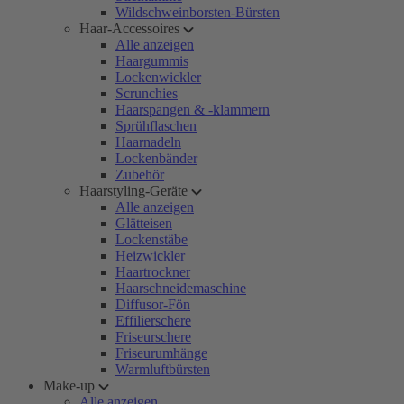
Wildschweinborsten-Bürsten
Haar-Accessoires
Alle anzeigen
Haargummis
Lockenwickler
Scrunchies
Haarspangen & -klammern
Sprühflaschen
Haarnadeln
Lockenbänder
Zubehör
Haarstyling-Geräte
Alle anzeigen
Glätteisen
Lockenstäbe
Heizwickler
Haartrockner
Haarschneidemaschine
Diffusor-Fön
Effilierschere
Friseurschere
Friseurumhänge
Warmluftbürsten
Make-up
Alle anzeigen