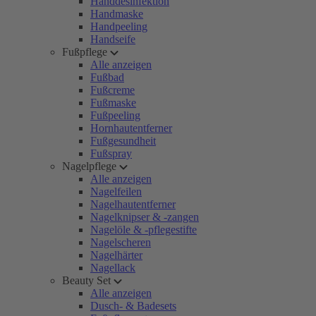
Handdesinfektion
Handmaske
Handpeeling
Handseife
Fußpflege
Alle anzeigen
Fußbad
Fußcreme
Fußmaske
Fußpeeling
Hornhautentferner
Fußgesundheit
Fußspray
Nagelpflege
Alle anzeigen
Nagelfeilen
Nagelhautentferner
Nagelknipser & -zangen
Nagelöle & -pflegestifte
Nagelscheren
Nagelhärter
Nagellack
Beauty Set
Alle anzeigen
Dusch- & Badesets