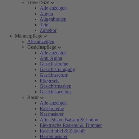
Travel Size
Alle anzeigen
Augen
Augenbrauen
Teint
Zubehör
Männerpflege
Alle anzeigen
Gesichtspflege
Alle anzeigen
Anti-Aging
Gesichtscreme
Gesichtsreinigung
Gesichtsserum
Pflegesets
Gesichtsmasken
Gesichtspeeling
Rasur
Alle anzeigen
Rasiercreme
Nassrasierer
After Shave Balsam & Lotion
Elektrische Rasierer & Trimmer
Rasierhobel & Zubehör
Herrenrasierer