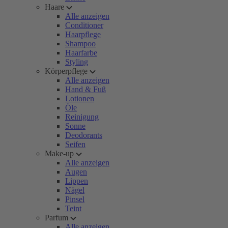
Haare
Alle anzeigen
Conditioner
Haarpflege
Shampoo
Haarfarbe
Styling
Körperpflege
Alle anzeigen
Hand & Fuß
Lotionen
Öle
Reinigung
Sonne
Deodorants
Seifen
Make-up
Alle anzeigen
Augen
Lippen
Nägel
Pinsel
Teint
Parfum
Alle anzeigen