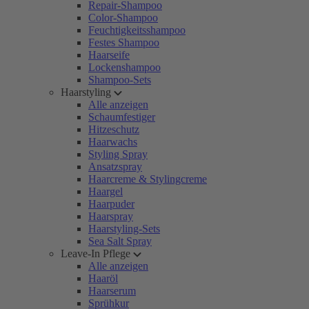
Repair-Shampoo
Color-Shampoo
Feuchtigkeitsshampoo
Festes Shampoo
Haarseife
Lockenshampoo
Shampoo-Sets
Haarstyling
Alle anzeigen
Schaumfestiger
Hitzeschutz
Haarwachs
Styling Spray
Ansatzspray
Haarcreme & Stylingcreme
Haargel
Haarpuder
Haarspray
Haarstyling-Sets
Sea Salt Spray
Leave-In Pflege
Alle anzeigen
Haaröl
Haarserum
Sprühkur