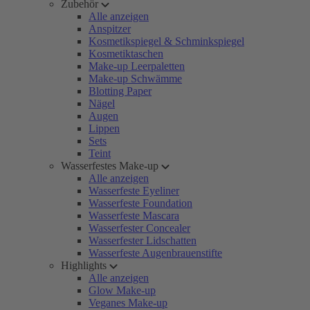
Zubehör
Alle anzeigen
Anspitzer
Kosmetikspiegel & Schminkspiegel
Kosmetiktaschen
Make-up Leerpaletten
Make-up Schwämme
Blotting Paper
Nägel
Augen
Lippen
Sets
Teint
Wasserfestes Make-up
Alle anzeigen
Wasserfeste Eyeliner
Wasserfeste Foundation
Wasserfeste Mascara
Wasserfester Concealer
Wasserfester Lidschatten
Wasserfeste Augenbrauenstifte
Highlights
Alle anzeigen
Glow Make-up
Veganes Make-up