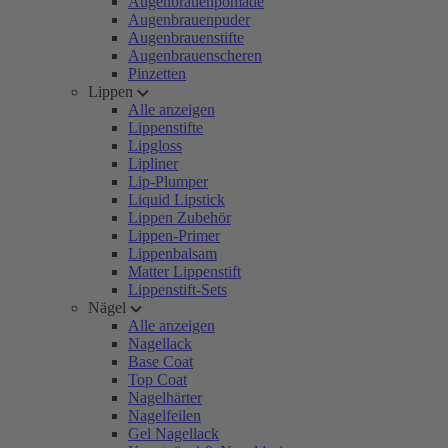
Augenbrauenpomade
Augenbrauenpuder
Augenbrauenstifte
Augenbrauenscheren
Pinzetten
Lippen
Alle anzeigen
Lippenstifte
Lipgloss
Lipliner
Lip-Plumper
Liquid Lipstick
Lippen Zubehör
Lippen-Primer
Lippenbalsam
Matter Lippenstift
Lippenstift-Sets
Nägel
Alle anzeigen
Nagellack
Base Coat
Top Coat
Nagelhärter
Nagelfeilen
Gel Nagellack