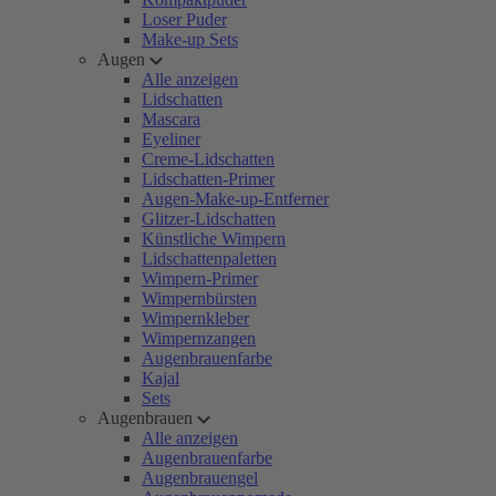
Loser Puder
Make-up Sets
Augen
Alle anzeigen
Lidschatten
Mascara
Eyeliner
Creme-Lidschatten
Lidschatten-Primer
Augen-Make-up-Entferner
Glitzer-Lidschatten
Künstliche Wimpern
Lidschattenpaletten
Wimpern-Primer
Wimpernbürsten
Wimpernkleber
Wimpernzangen
Augenbrauenfarbe
Kajal
Sets
Augenbrauen
Alle anzeigen
Augenbrauenfarbe
Augenbrauengel