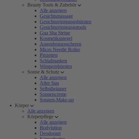
Beauty Tools & Zubehör
Alle anzeigen
Gesichtsmassage
Gesichtsreinigungsbürsten
Gesichtsreinigungstools
Gua Sha Steine
Kosmetikspiegel
Augenbrauenscheren
Micro Needle Roller
Pinzetten
Schlafmasken
Wimpernbürsten
Sonne & Schutz
Alle anzeigen
After Sun
Selbstbräuner
Sonnencreme
Sonnen-Make-up
Körper
Alle anzeigen
Körperpflege
Alle anzeigen
Bodylotion
Deodorant
Körperbutter