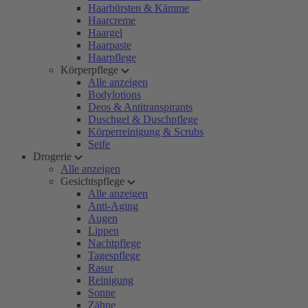
Haarbürsten & Kämme
Haarcreme
Haargel
Haarpaste
Haarpflege
Körperpflege
Alle anzeigen
Bodylotions
Deos & Antitranspirants
Duschgel & Duschpflege
Körperreinigung & Scrubs
Seife
Drogerie
Alle anzeigen
Gesichtspflege
Alle anzeigen
Anti-Aging
Augen
Lippen
Nachtpflege
Tagespflege
Rasur
Reinigung
Sonne
Zähne