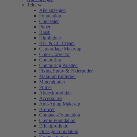
Teint
Alle anzeigen
Foundation
Concealer
Puder
Blush
Highlighter
BB- & CC-Cream
Camouflage Make-up
Color Corrector
Contouring
Contouring Paletten
Fixing Spray & Fixierpuder
Make-up Entferner
Mineralpuder
Primer
Abdeckprodukte
Accessoires
Anti-Aging Make-up
Bronzer
Compact-Foundation
Creme-Foundation
Effektprodukte
Flüssige Foundation
Kompaktpuder