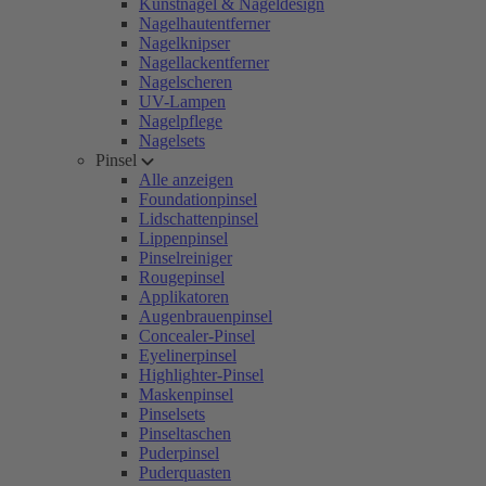
Kunstnägel & Nageldesign
Nagelhautentferner
Nagelknipser
Nagellackentferner
Nagelscheren
UV-Lampen
Nagelpflege
Nagelsets
Pinsel
Alle anzeigen
Foundationpinsel
Lidschattenpinsel
Lippenpinsel
Pinselreiniger
Rougepinsel
Applikatoren
Augenbrauenpinsel
Concealer-Pinsel
Eyelinerpinsel
Highlighter-Pinsel
Maskenpinsel
Pinselsets
Pinseltaschen
Puderpinsel
Puderquasten