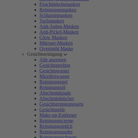
Feuchtigkeitsmasken
Reinigungsmasken
Schlammmasken
Tuchmasken
Anti-Aging-Masken
Anti-Pickel-Masken
Glow Masken
Mitesser-Masken
Overnight Maske
Gesichtsreinigung
Alle anzeigen
Gesichtspeeling
Gesichtswasser
Mizellenwasser
Reinigungsgel
Reinigungsöl
Abschminkpads
Abschminktücher
Gesichtsreinigungssets
Gesichtsseife
Make-up-Entferner
Reinigungscreme
Reinigungsmilch
Reinigungspuder
Reinigungsschaum