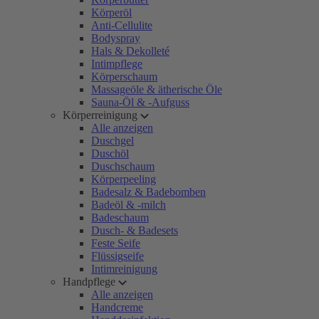
Körperöl
Anti-Cellulite
Bodyspray
Hals & Dekolleté
Intimpflege
Körperschaum
Massageöle & ätherische Öle
Sauna-Öl & -Aufguss
Körperreinigung
Alle anzeigen
Duschgel
Duschöl
Duschschaum
Körperpeeling
Badesalz & Badebomben
Badeöl & -milch
Badeschaum
Dusch- & Badesets
Feste Seife
Flüssigseife
Intimreinigung
Handpflege
Alle anzeigen
Handcreme