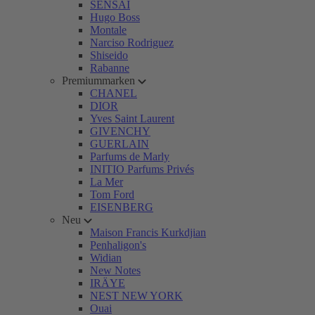
SENSAI
Hugo Boss
Montale
Narciso Rodriguez
Shiseido
Rabanne
Premiummarken
CHANEL
DIOR
Yves Saint Laurent
GIVENCHY
GUERLAIN
Parfums de Marly
INITIO Parfums Privés
La Mer
Tom Ford
EISENBERG
Neu
Maison Francis Kurkdjian
Penhaligon's
Widian
New Notes
IRÄYE
NEST NEW YORK
Ouai