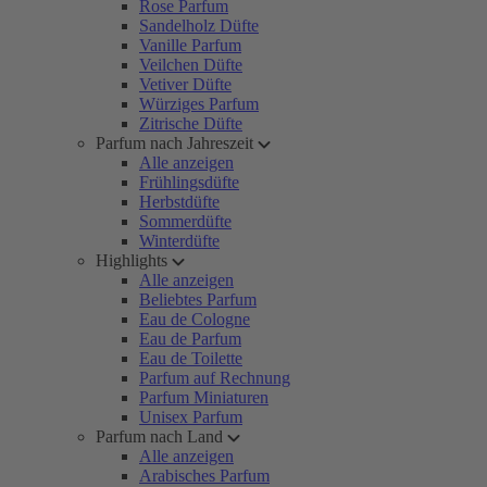
Rose Parfum
Sandelholz Düfte
Vanille Parfum
Veilchen Düfte
Vetiver Düfte
Würziges Parfum
Zitrische Düfte
Parfum nach Jahreszeit
Alle anzeigen
Frühlingsdüfte
Herbstdüfte
Sommerdüfte
Winterdüfte
Highlights
Alle anzeigen
Beliebtes Parfum
Eau de Cologne
Eau de Parfum
Eau de Toilette
Parfum auf Rechnung
Parfum Miniaturen
Unisex Parfum
Parfum nach Land
Alle anzeigen
Arabisches Parfum