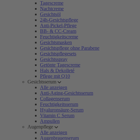
Tagescreme
Nachtcreme
Gesichtsöl
24h-Gesichtspflege
Anti-Pickel-Pflege
BB- & CC-Cream
Feuchtigkeitscreme
Gesichtsmasken
Gesichtspflege ohne Parabene
Gesichtspflegesets
Gesichtsspray
Getönte Tagescreme
Hals & Dekolleté
Pflege mit Q10
Gesichtsserum
Alle anzeigen
Anti-Aging-Gesichtsserum
Collagenserum
Feuchtigkeitsserum
Hyaluronsäure-Serum
Vitamin C Serum
Ampullen
Augenpflege
Alle anzeigen
Augenbrauenserum