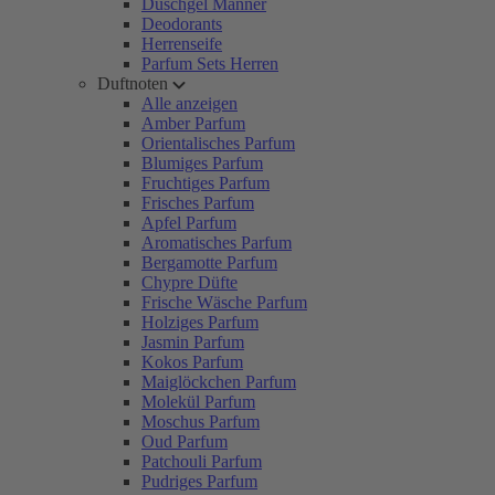
Duschgel Männer
Deodorants
Herrenseife
Parfum Sets Herren
Duftnoten
Alle anzeigen
Amber Parfum
Orientalisches Parfum
Blumiges Parfum
Fruchtiges Parfum
Frisches Parfum
Apfel Parfum
Aromatisches Parfum
Bergamotte Parfum
Chypre Düfte
Frische Wäsche Parfum
Holziges Parfum
Jasmin Parfum
Kokos Parfum
Maiglöckchen Parfum
Molekül Parfum
Moschus Parfum
Oud Parfum
Patchouli Parfum
Pudriges Parfum