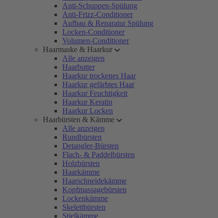
Anti-Schuppen-Spülung
Anti-Frizz-Conditioner
Aufbau & Reparatur Spülung
Locken-Conditioner
Volumen-Conditioner
Haarmaske & Haarkur
Alle anzeigen
Haarbutter
Haarkur trockenes Haar
Haarkur gefärbtes Haar
Haarkur Feuchtigkeit
Haarkur Keratin
Haarkur Locken
Haarbürsten & Kämme
Alle anzeigen
Rundbürsten
Detangler-Bürsten
Flach- & Paddelbürsten
Holzbürsten
Haarkämme
Haarschneidekämme
Kopfmassagebürsten
Lockenkämme
Skelettbürsten
Stielkämme