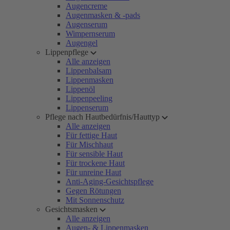
Augencreme
Augenmasken & -pads
Augenserum
Wimpernserum
Augengel
Lippenpflege
Alle anzeigen
Lippenbalsam
Lippenmasken
Lippenöl
Lippenpeeling
Lippenserum
Pflege nach Hautbedürfnis/Hauttyp
Alle anzeigen
Für fettige Haut
Für Mischhaut
Für sensible Haut
Für trockene Haut
Für unreine Haut
Anti-Aging-Gesichtspflege
Gegen Rötungen
Mit Sonnenschutz
Gesichtsmasken
Alle anzeigen
Augen- & Lippenmasken