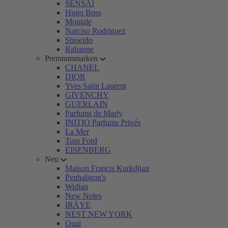
SENSAI
Hugo Boss
Montale
Narciso Rodriguez
Shiseido
Rabanne
Premiummarken
CHANEL
DIOR
Yves Saint Laurent
GIVENCHY
GUERLAIN
Parfums de Marly
INITIO Parfums Privés
La Mer
Tom Ford
EISENBERG
Neu
Maison Francis Kurkdjian
Penhaligon's
Widian
New Notes
IRÄYE
NEST NEW YORK
Ouai