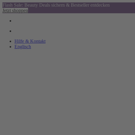
Flash Sale: Beauty Deals sichern & Bestseller entdecken
Jetzt shoppen
Hilfe & Kontakt
Englisch