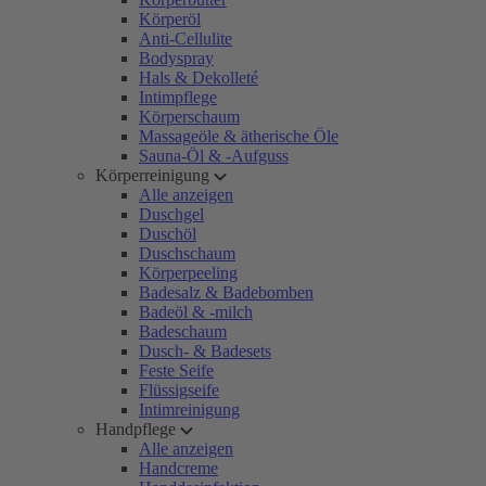
Körperöl
Anti-Cellulite
Bodyspray
Hals & Dekolleté
Intimpflege
Körperschaum
Massageöle & ätherische Öle
Sauna-Öl & -Aufguss
Körperreinigung
Alle anzeigen
Duschgel
Duschöl
Duschschaum
Körperpeeling
Badesalz & Badebomben
Badeöl & -milch
Badeschaum
Dusch- & Badesets
Feste Seife
Flüssigseife
Intimreinigung
Handpflege
Alle anzeigen
Handcreme