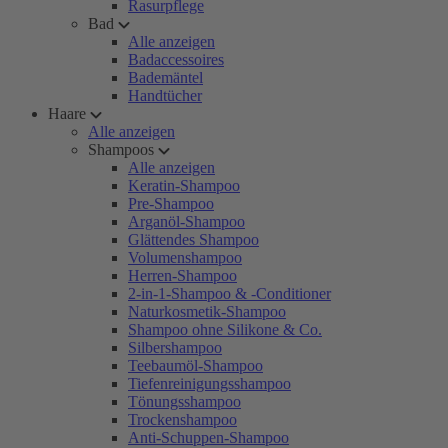
Rasurpflege
Bad
Alle anzeigen
Badaccessoires
Bademäntel
Handtücher
Haare
Alle anzeigen
Shampoos
Alle anzeigen
Keratin-Shampoo
Pre-Shampoo
Arganöl-Shampoo
Glättendes Shampoo
Volumenshampoo
Herren-Shampoo
2-in-1-Shampoo & -Conditioner
Naturkosmetik-Shampoo
Shampoo ohne Silikone & Co.
Silbershampoo
Teebaumöl-Shampoo
Tiefenreinigungsshampoo
Tönungsshampoo
Trockenshampoo
Anti-Schuppen-Shampoo