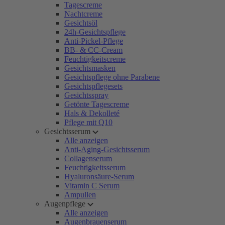
Tagescreme
Nachtcreme
Gesichtsöl
24h-Gesichtspflege
Anti-Pickel-Pflege
BB- & CC-Cream
Feuchtigkeitscreme
Gesichtsmasken
Gesichtspflege ohne Parabene
Gesichtspflegesets
Gesichtsspray
Getönte Tagescreme
Hals & Dekolleté
Pflege mit Q10
Gesichtsserum
Alle anzeigen
Anti-Aging-Gesichtsserum
Collagenserum
Feuchtigkeitsserum
Hyaluronsäure-Serum
Vitamin C Serum
Ampullen
Augenpflege
Alle anzeigen
Augenbrauenserum