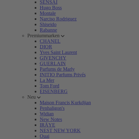
SENSAI
Hugo Boss
Montale
Narciso Rodriguez
Shiseido
Rabanne
Premiummarken
CHANEL
DIOR
Yves Saint Laurent
GIVENCHY
GUERLAIN
Parfums de Marly
INITIO Parfums Privés
La Mer
Tom Ford
EISENBERG
Neu
Maison Francis Kurkdjian
Penhaligon's
Widian
New Notes
IRÄYE
NEST NEW YORK
Ouai