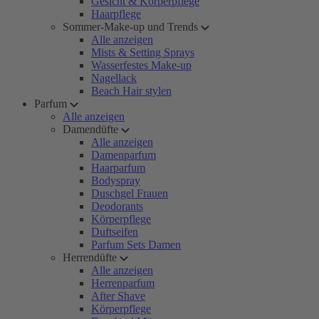
Gesicht & Körperpflege
Haarpflege
Sommer-Make-up und Trends
Alle anzeigen
Mists & Setting Sprays
Wasserfestes Make-up
Nagellack
Beach Hair stylen
Parfum
Alle anzeigen
Damendüfte
Alle anzeigen
Damenparfum
Haarparfum
Bodyspray
Duschgel Frauen
Deodorants
Körperpflege
Duftseifen
Parfum Sets Damen
Herrendüfte
Alle anzeigen
Herrenparfum
After Shave
Körperpflege