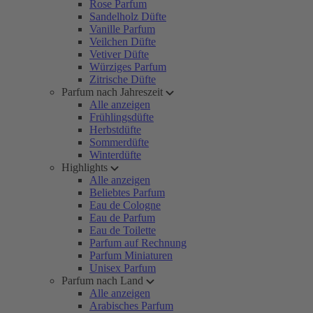
Rose Parfum
Sandelholz Düfte
Vanille Parfum
Veilchen Düfte
Vetiver Düfte
Würziges Parfum
Zitrische Düfte
Parfum nach Jahreszeit
Alle anzeigen
Frühlingsdüfte
Herbstdüfte
Sommerdüfte
Winterdüfte
Highlights
Alle anzeigen
Beliebtes Parfum
Eau de Cologne
Eau de Parfum
Eau de Toilette
Parfum auf Rechnung
Parfum Miniaturen
Unisex Parfum
Parfum nach Land
Alle anzeigen
Arabisches Parfum