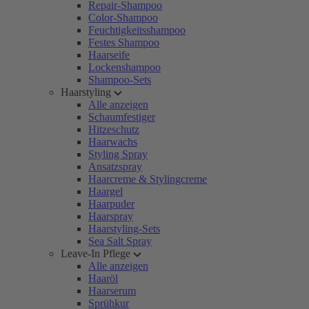
Repair-Shampoo
Color-Shampoo
Feuchtigkeitsshampoo
Festes Shampoo
Haarseife
Lockenshampoo
Shampoo-Sets
Haarstyling
Alle anzeigen
Schaumfestiger
Hitzeschutz
Haarwachs
Styling Spray
Ansatzspray
Haarcreme & Stylingcreme
Haargel
Haarpuder
Haarspray
Haarstyling-Sets
Sea Salt Spray
Leave-In Pflege
Alle anzeigen
Haaröl
Haarserum
Sprühkur