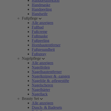
Handdesinfektion
Handmaske
Handpeeling
Handseife
Fußpflege
Alle anzeigen
Fußbad
Fußcreme
Fußmaske
Fußpeeling
Hornhautentferner
Fußgesundheit
Fußspray
Nagelpflege
Alle anzeigen
Nagelfeilen
Nagelhautentferner
Nagelknipser & -zangen
Nagelöle & -pflegestifte
Nagelscheren
Nagelhärter
Nagellack
Beauty Set
Alle anzeigen
Dusch- & Badesets