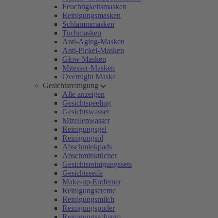
Feuchtigkeitsmasken
Reinigungsmasken
Schlammmasken
Tuchmasken
Anti-Aging-Masken
Anti-Pickel-Masken
Glow Masken
Mitesser-Masken
Overnight Maske
Gesichtsreinigung
Alle anzeigen
Gesichtspeeling
Gesichtswasser
Mizellenwasser
Reinigungsgel
Reinigungsöl
Abschminkpads
Abschminktücher
Gesichtsreinigungssets
Gesichtsseife
Make-up-Entferner
Reinigungscreme
Reinigungsmilch
Reinigungspuder
Reinigungsschaum