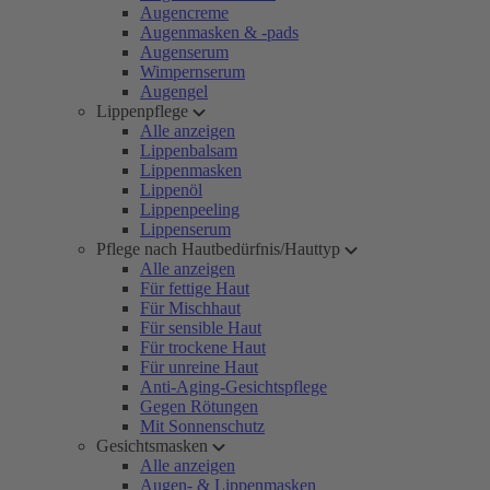
Augencreme
Augenmasken & -pads
Augenserum
Wimpernserum
Augengel
Lippenpflege
Alle anzeigen
Lippenbalsam
Lippenmasken
Lippenöl
Lippenpeeling
Lippenserum
Pflege nach Hautbedürfnis/Hauttyp
Alle anzeigen
Für fettige Haut
Für Mischhaut
Für sensible Haut
Für trockene Haut
Für unreine Haut
Anti-Aging-Gesichtspflege
Gegen Rötungen
Mit Sonnenschutz
Gesichtsmasken
Alle anzeigen
Augen- & Lippenmasken