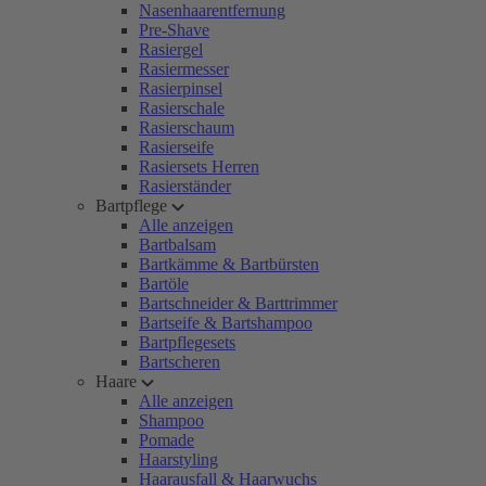
Nasenhaarentfernung
Pre-Shave
Rasiergel
Rasiermesser
Rasierpinsel
Rasierschale
Rasierschaum
Rasierseife
Rasiersets Herren
Rasierständer
Bartpflege
Alle anzeigen
Bartbalsam
Bartkämme & Bartbürsten
Bartöle
Bartschneider & Barttrimmer
Bartseife & Bartshampoo
Bartpflegesets
Bartscheren
Haare
Alle anzeigen
Shampoo
Pomade
Haarstyling
Haarausfall & Haarwuchs