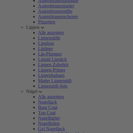
Augenbrauenpomade
Augenbrauenpuder
Augenbrauenstifte
Augenbrauenscheren
Pinzetten
Lippen
Alle anzeigen
Lippenstifte
Lipgloss
Lipliner
Lip-Plumper
Liquid Lipstick
Lippen Zubehör
Lippen-Primer
Lippenbalsam
Matter Lippenstift
Lippenstift-Sets
Nägel
Alle anzeigen
Nagellack
Base Coat
Top Coat
Nagelhärter
Nagelfeilen
Gel Nagellack