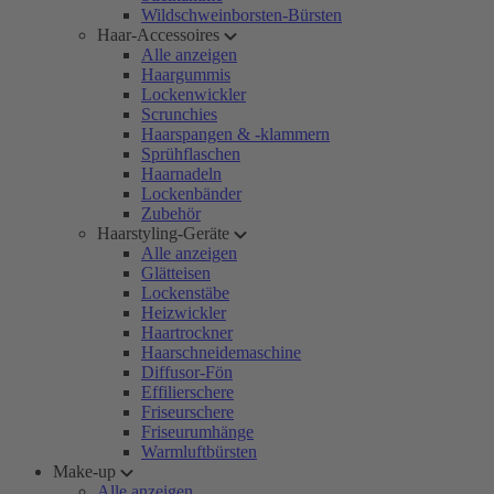
Wildschweinborsten-Bürsten
Haar-Accessoires
Alle anzeigen
Haargummis
Lockenwickler
Scrunchies
Haarspangen & -klammern
Sprühflaschen
Haarnadeln
Lockenbänder
Zubehör
Haarstyling-Geräte
Alle anzeigen
Glätteisen
Lockenstäbe
Heizwickler
Haartrockner
Haarschneidemaschine
Diffusor-Fön
Effilierschere
Friseurschere
Friseurumhänge
Warmluftbürsten
Make-up
Alle anzeigen