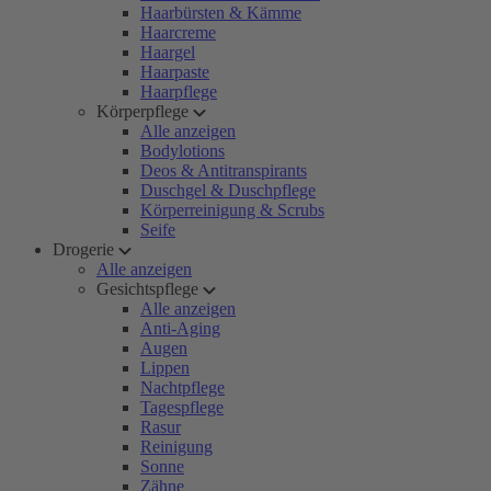
Haarbürsten & Kämme
Haarcreme
Haargel
Haarpaste
Haarpflege
Körperpflege
Alle anzeigen
Bodylotions
Deos & Antitranspirants
Duschgel & Duschpflege
Körperreinigung & Scrubs
Seife
Drogerie
Alle anzeigen
Gesichtspflege
Alle anzeigen
Anti-Aging
Augen
Lippen
Nachtpflege
Tagespflege
Rasur
Reinigung
Sonne
Zähne