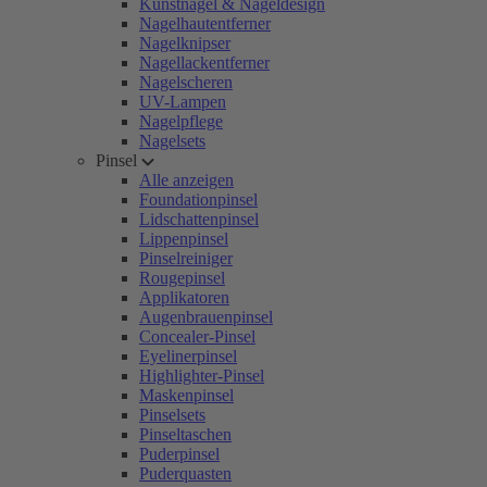
Kunstnägel & Nageldesign
Nagelhautentferner
Nagelknipser
Nagellackentferner
Nagelscheren
UV-Lampen
Nagelpflege
Nagelsets
Pinsel
Alle anzeigen
Foundationpinsel
Lidschattenpinsel
Lippenpinsel
Pinselreiniger
Rougepinsel
Applikatoren
Augenbrauenpinsel
Concealer-Pinsel
Eyelinerpinsel
Highlighter-Pinsel
Maskenpinsel
Pinselsets
Pinseltaschen
Puderpinsel
Puderquasten