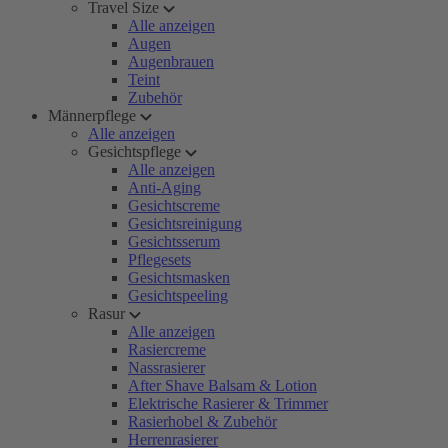
Travel Size
Alle anzeigen
Augen
Augenbrauen
Teint
Zubehör
Männerpflege
Alle anzeigen
Gesichtspflege
Alle anzeigen
Anti-Aging
Gesichtscreme
Gesichtsreinigung
Gesichtsserum
Pflegesets
Gesichtsmasken
Gesichtspeeling
Rasur
Alle anzeigen
Rasiercreme
Nassrasierer
After Shave Balsam & Lotion
Elektrische Rasierer & Trimmer
Rasierhobel & Zubehör
Herrenrasierer