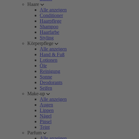
Haare
Alle anzeigen
Conditioner
Haarpflege
Shampoo
Haarfarbe
Styling
Körperpflege
Alle anzeigen
Hand & Fuß
Lotionen
Öle
Reinigung
Sonne
Deodorants
Seifen
Make-up
Alle anzeigen
Augen
Lippen
Nägel
Pinsel
Teint
Parfum
Alle anzeigen