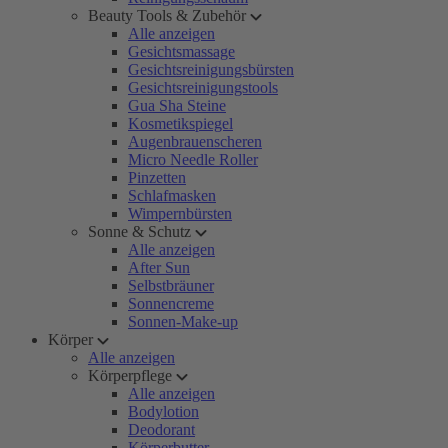
Beauty Tools & Zubehör
Alle anzeigen
Gesichtsmassage
Gesichtsreinigungsbürsten
Gesichtsreinigungstools
Gua Sha Steine
Kosmetikspiegel
Augenbrauenscheren
Micro Needle Roller
Pinzetten
Schlafmasken
Wimpernbürsten
Sonne & Schutz
Alle anzeigen
After Sun
Selbstbräuner
Sonnencreme
Sonnen-Make-up
Körper
Alle anzeigen
Körperpflege
Alle anzeigen
Bodylotion
Deodorant
Körperbutter