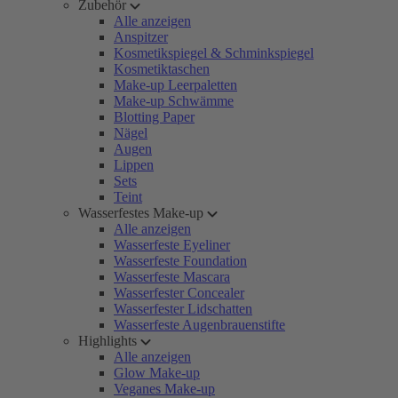
Zubehör
Alle anzeigen
Anspitzer
Kosmetikspiegel & Schminkspiegel
Kosmetiktaschen
Make-up Leerpaletten
Make-up Schwämme
Blotting Paper
Nägel
Augen
Lippen
Sets
Teint
Wasserfestes Make-up
Alle anzeigen
Wasserfeste Eyeliner
Wasserfeste Foundation
Wasserfeste Mascara
Wasserfester Concealer
Wasserfester Lidschatten
Wasserfeste Augenbrauenstifte
Highlights
Alle anzeigen
Glow Make-up
Veganes Make-up