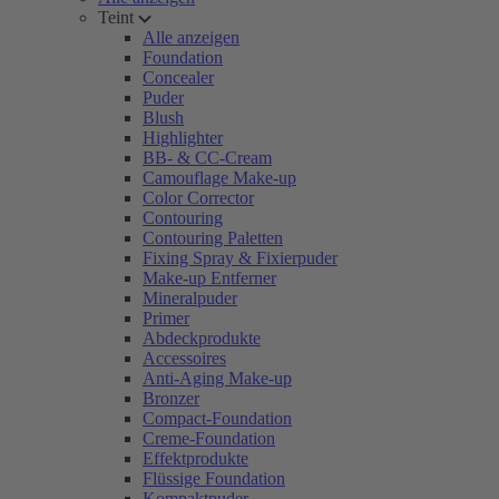
Teint
Alle anzeigen
Foundation
Concealer
Puder
Blush
Highlighter
BB- & CC-Cream
Camouflage Make-up
Color Corrector
Contouring
Contouring Paletten
Fixing Spray & Fixierpuder
Make-up Entferner
Mineralpuder
Primer
Abdeckprodukte
Accessoires
Anti-Aging Make-up
Bronzer
Compact-Foundation
Creme-Foundation
Effektprodukte
Flüssige Foundation
Kompaktpuder