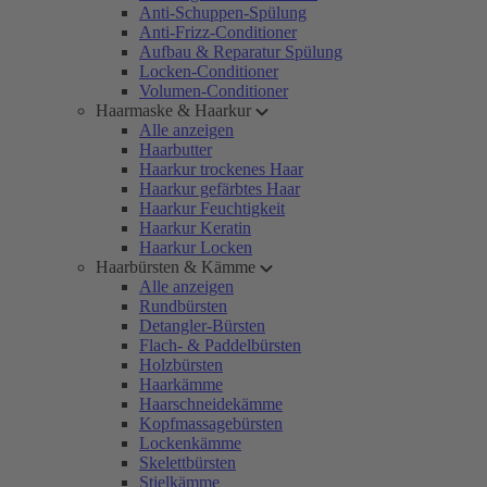
Anti-Schuppen-Spülung
Anti-Frizz-Conditioner
Aufbau & Reparatur Spülung
Locken-Conditioner
Volumen-Conditioner
Haarmaske & Haarkur
Alle anzeigen
Haarbutter
Haarkur trockenes Haar
Haarkur gefärbtes Haar
Haarkur Feuchtigkeit
Haarkur Keratin
Haarkur Locken
Haarbürsten & Kämme
Alle anzeigen
Rundbürsten
Detangler-Bürsten
Flach- & Paddelbürsten
Holzbürsten
Haarkämme
Haarschneidekämme
Kopfmassagebürsten
Lockenkämme
Skelettbürsten
Stielkämme