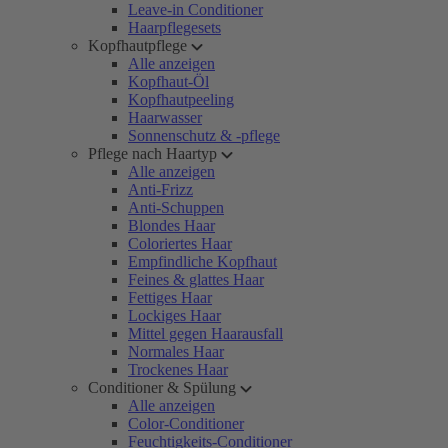
Leave-in Conditioner
Haarpflegesets
Kopfhautpflege
Alle anzeigen
Kopfhaut-Öl
Kopfhautpeeling
Haarwasser
Sonnenschutz & -pflege
Pflege nach Haartyp
Alle anzeigen
Anti-Frizz
Anti-Schuppen
Blondes Haar
Coloriertes Haar
Empfindliche Kopfhaut
Feines & glattes Haar
Fettiges Haar
Lockiges Haar
Mittel gegen Haarausfall
Normales Haar
Trockenes Haar
Conditioner & Spülung
Alle anzeigen
Color-Conditioner
Feuchtigkeits-Conditioner