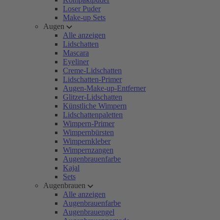
Loser Puder
Make-up Sets
Augen
Alle anzeigen
Lidschatten
Mascara
Eyeliner
Creme-Lidschatten
Lidschatten-Primer
Augen-Make-up-Entferner
Glitzer-Lidschatten
Künstliche Wimpern
Lidschattenpaletten
Wimpern-Primer
Wimpernbürsten
Wimpernkleber
Wimpernzangen
Augenbrauenfarbe
Kajal
Sets
Augenbrauen
Alle anzeigen
Augenbrauenfarbe
Augenbrauengel