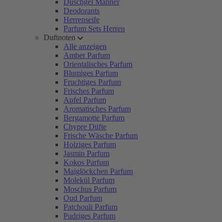
Duschgel Männer
Deodorants
Herrenseife
Parfum Sets Herren
Duftnoten
Alle anzeigen
Amber Parfum
Orientalisches Parfum
Blumiges Parfum
Fruchtiges Parfum
Frisches Parfum
Apfel Parfum
Aromatisches Parfum
Bergamotte Parfum
Chypre Düfte
Frische Wäsche Parfum
Holziges Parfum
Jasmin Parfum
Kokos Parfum
Maiglöckchen Parfum
Molekül Parfum
Moschus Parfum
Oud Parfum
Patchouli Parfum
Pudriges Parfum