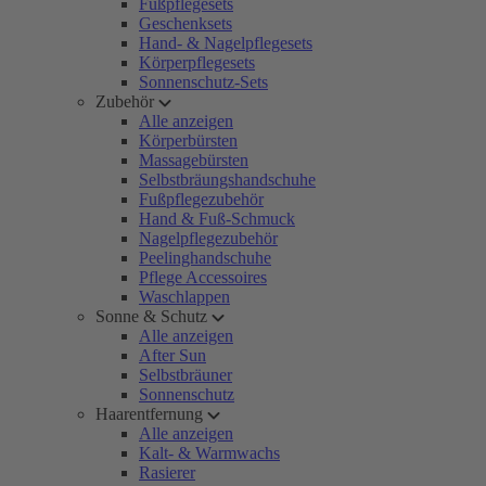
Fußpflegesets
Geschenksets
Hand- & Nagelpflegesets
Körperpflegesets
Sonnenschutz-Sets
Zubehör
Alle anzeigen
Körperbürsten
Massagebürsten
Selbstbräungshandschuhe
Fußpflegezubehör
Hand & Fuß-Schmuck
Nagelpflegezubehör
Peelinghandschuhe
Pflege Accessoires
Waschlappen
Sonne & Schutz
Alle anzeigen
After Sun
Selbstbräuner
Sonnenschutz
Haarentfernung
Alle anzeigen
Kalt- & Warmwachs
Rasierer