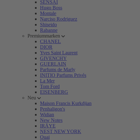
SENSAI
Hugo Boss
Montale
Narciso Rodriguez
Shiseido
Rabanne
Premiummarken
CHANEL
DIOR
Yves Saint Laurent
GIVENCHY
GUERLAIN
Parfums de Marly
INITIO Parfums Privés
La Mer
Tom Ford
EISENBERG
Neu
Maison Francis Kurkdjian
Penhaligon's
Widian
New Notes
IRÄYE
NEST NEW YORK
Ouai