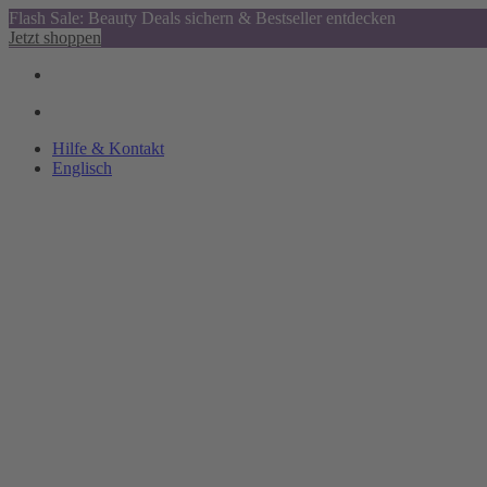
Flash Sale: Beauty Deals sichern & Bestseller entdecken
Jetzt shoppen
Hilfe & Kontakt
Englisch