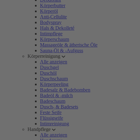
Körperbutter
Körperöl
Anti-Cellulite
Bodyspray
Hals & Dekolleté
Intimpflege
Körperschaum
Massageöle & ätherische Öle
Sauna-Öl & -Aufguss
Körperreinigung
Alle anzeigen
Duschgel
Duschöl
Duschschaum
Körperpeeling
Badesalz & Badebomben
Badeöl & -milch
Badeschaum
Dusch- & Badesets
Feste Seife
Flüssigseife
Intimreinigung
Handpflege
Alle anzeigen