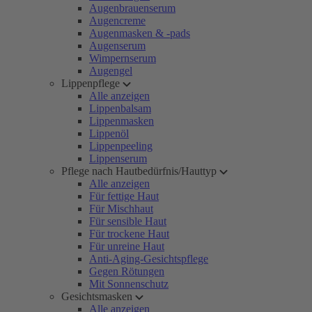
Augenbrauenserum
Augencreme
Augenmasken & -pads
Augenserum
Wimpernserum
Augengel
Lippenpflege
Alle anzeigen
Lippenbalsam
Lippenmasken
Lippenöl
Lippenpeeling
Lippenserum
Pflege nach Hautbedürfnis/Hauttyp
Alle anzeigen
Für fettige Haut
Für Mischhaut
Für sensible Haut
Für trockene Haut
Für unreine Haut
Anti-Aging-Gesichtspflege
Gegen Rötungen
Mit Sonnenschutz
Gesichtsmasken
Alle anzeigen