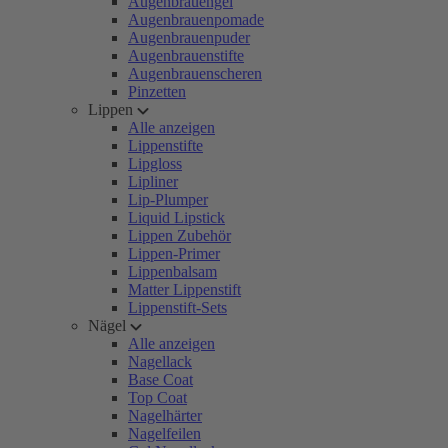
Augenbrauengel
Augenbrauenpomade
Augenbrauenpuder
Augenbrauenstifte
Augenbrauenscheren
Pinzetten
Lippen
Alle anzeigen
Lippenstifte
Lipgloss
Lipliner
Lip-Plumper
Liquid Lipstick
Lippen Zubehör
Lippen-Primer
Lippenbalsam
Matter Lippenstift
Lippenstift-Sets
Nägel
Alle anzeigen
Nagellack
Base Coat
Top Coat
Nagelhärter
Nagelfeilen