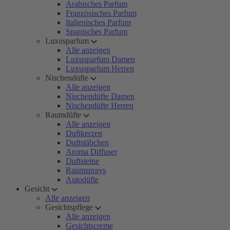
Arabisches Parfum
Französisches Parfum
Italienisches Parfum
Spanisches Parfum
Luxusparfum
Alle anzeigen
Luxusparfum Damen
Luxusparfum Herren
Nischendüfte
Alle anzeigen
Nischendüfte Damen
Nischendüfte Herren
Raumdüfte
Alle anzeigen
Duftkerzen
Duftstäbchen
Aroma Diffuser
Duftsteine
Raumsprays
Autodüfte
Gesicht
Alle anzeigen
Gesichtspflege
Alle anzeigen
Gesichtscreme