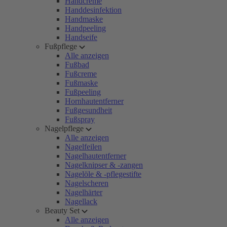
Handcreme
Handdesinfektion
Handmaske
Handpeeling
Handseife
Fußpflege
Alle anzeigen
Fußbad
Fußcreme
Fußmaske
Fußpeeling
Hornhautentferner
Fußgesundheit
Fußspray
Nagelpflege
Alle anzeigen
Nagelfeilen
Nagelhautentferner
Nagelknipser & -zangen
Nagelöle & -pflegestifte
Nagelscheren
Nagelhärter
Nagellack
Beauty Set
Alle anzeigen