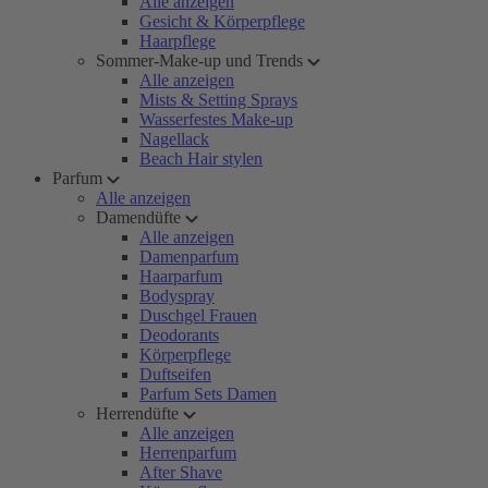
Alle anzeigen
Gesicht & Körperpflege
Haarpflege
Sommer-Make-up und Trends
Alle anzeigen
Mists & Setting Sprays
Wasserfestes Make-up
Nagellack
Beach Hair stylen
Parfum
Alle anzeigen
Damendüfte
Alle anzeigen
Damenparfum
Haarparfum
Bodyspray
Duschgel Frauen
Deodorants
Körperpflege
Duftseifen
Parfum Sets Damen
Herrendüfte
Alle anzeigen
Herrenparfum
After Shave