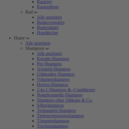
Rasierer
Rasurpflege
Bad
Alle anzeigen
Badaccessoires
Bademäntel
Handtücher
Haare
Alle anzeigen
Shampoos
Alle anzeigen
Keratin-Shampoo
Pre-Shampoo
Arganöl-Shampoo
Glättendes Shampoo
Volumenshampoo
Herren-Shampoo
2-in-1-Shampoo & -Conditioner
Naturkosmetik-Shampoo
Shampoo ohne Silikone & Co.
Silbershampoo
Teebaumöl-Shampoo
Tiefenreinigungsshampoo
Tönungsshampoo
Trockenshampoo