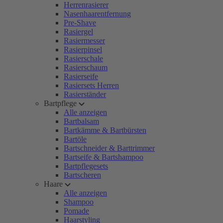
Herrenrasierer
Nasenhaarentfernung
Pre-Shave
Rasiergel
Rasiermesser
Rasierpinsel
Rasierschale
Rasierschaum
Rasierseife
Rasiersets Herren
Rasierständer
Bartpflege
Alle anzeigen
Bartbalsam
Bartkämme & Bartbürsten
Bartöle
Bartschneider & Barttrimmer
Bartseife & Bartshampoo
Bartpflegesets
Bartscheren
Haare
Alle anzeigen
Shampoo
Pomade
Haarstyling