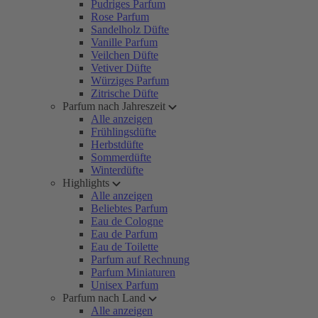
Pudriges Parfum
Rose Parfum
Sandelholz Düfte
Vanille Parfum
Veilchen Düfte
Vetiver Düfte
Würziges Parfum
Zitrische Düfte
Parfum nach Jahreszeit
Alle anzeigen
Frühlingsdüfte
Herbstdüfte
Sommerdüfte
Winterdüfte
Highlights
Alle anzeigen
Beliebtes Parfum
Eau de Cologne
Eau de Parfum
Eau de Toilette
Parfum auf Rechnung
Parfum Miniaturen
Unisex Parfum
Parfum nach Land
Alle anzeigen