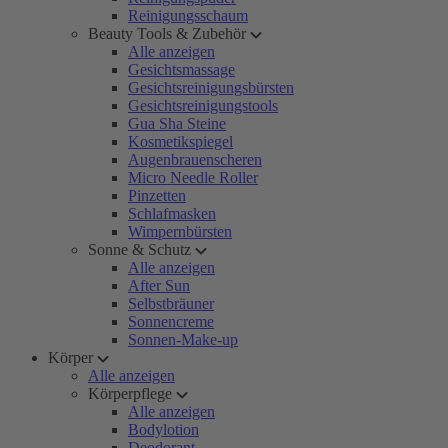
Reinigungsschaum
Beauty Tools & Zubehör
Alle anzeigen
Gesichtsmassage
Gesichtsreinigungsbürsten
Gesichtsreinigungstools
Gua Sha Steine
Kosmetikspiegel
Augenbrauenscheren
Micro Needle Roller
Pinzetten
Schlafmasken
Wimpernbürsten
Sonne & Schutz
Alle anzeigen
After Sun
Selbstbräuner
Sonnencreme
Sonnen-Make-up
Körper
Alle anzeigen
Körperpflege
Alle anzeigen
Bodylotion
Deodorant