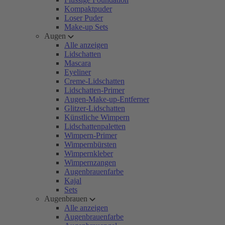
Kompaktpuder
Loser Puder
Make-up Sets
Augen
Alle anzeigen
Lidschatten
Mascara
Eyeliner
Creme-Lidschatten
Lidschatten-Primer
Augen-Make-up-Entferner
Glitzer-Lidschatten
Künstliche Wimpern
Lidschattenpaletten
Wimpern-Primer
Wimpernbürsten
Wimpernkleber
Wimpernzangen
Augenbrauenfarbe
Kajal
Sets
Augenbrauen
Alle anzeigen
Augenbrauenfarbe