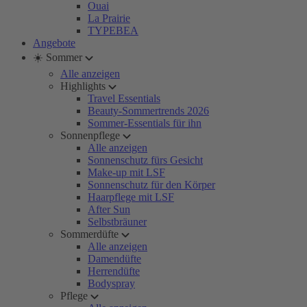
Ouai
La Prairie
TYPEBEA
Angebote
☀️ Sommer
Alle anzeigen
Highlights
Travel Essentials
Beauty-Sommertrends 2026
Sommer-Essentials für ihn
Sonnenpflege
Alle anzeigen
Sonnenschutz fürs Gesicht
Make-up mit LSF
Sonnenschutz für den Körper
Haarpflege mit LSF
After Sun
Selbstbräuner
Sommerdüfte
Alle anzeigen
Damendüfte
Herrendüfte
Bodyspray
Pflege