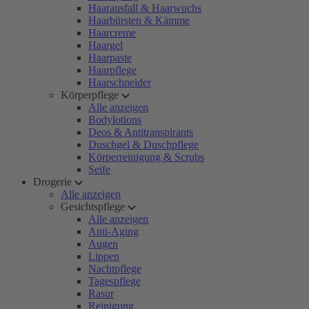
Haarausfall & Haarwuchs
Haarbürsten & Kämme
Haarcreme
Haargel
Haarpaste
Haarpflege
Haarschneider
Körperpflege
Alle anzeigen
Bodylotions
Deos & Antitranspirants
Duschgel & Duschpflege
Körperreinigung & Scrubs
Seife
Drogerie
Alle anzeigen
Gesichtspflege
Alle anzeigen
Anti-Aging
Augen
Lippen
Nachtpflege
Tagespflege
Rasur
Reinigung