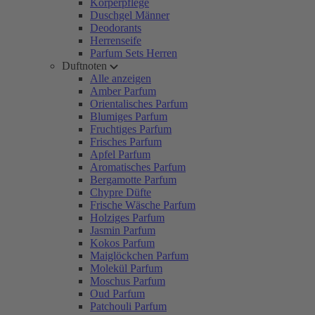
Körperpflege
Duschgel Männer
Deodorants
Herrenseife
Parfum Sets Herren
Duftnoten
Alle anzeigen
Amber Parfum
Orientalisches Parfum
Blumiges Parfum
Fruchtiges Parfum
Frisches Parfum
Apfel Parfum
Aromatisches Parfum
Bergamotte Parfum
Chypre Düfte
Frische Wäsche Parfum
Holziges Parfum
Jasmin Parfum
Kokos Parfum
Maiglöckchen Parfum
Molekül Parfum
Moschus Parfum
Oud Parfum
Patchouli Parfum