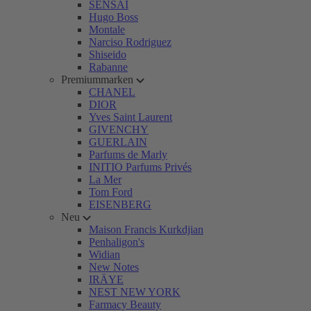
SENSAI
Hugo Boss
Montale
Narciso Rodriguez
Shiseido
Rabanne
Premiummarken
CHANEL
DIOR
Yves Saint Laurent
GIVENCHY
GUERLAIN
Parfums de Marly
INITIO Parfums Privés
La Mer
Tom Ford
EISENBERG
Neu
Maison Francis Kurkdjian
Penhaligon's
Widian
New Notes
IRÄYE
NEST NEW YORK
Farmacy Beauty