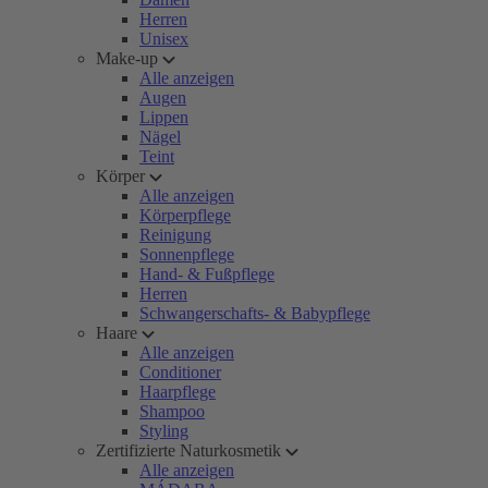
Herren
Unisex
Make-up
Alle anzeigen
Augen
Lippen
Nägel
Teint
Körper
Alle anzeigen
Körperpflege
Reinigung
Sonnenpflege
Hand- & Fußpflege
Herren
Schwangerschafts- & Babypflege
Haare
Alle anzeigen
Conditioner
Haarpflege
Shampoo
Styling
Zertifizierte Naturkosmetik
Alle anzeigen