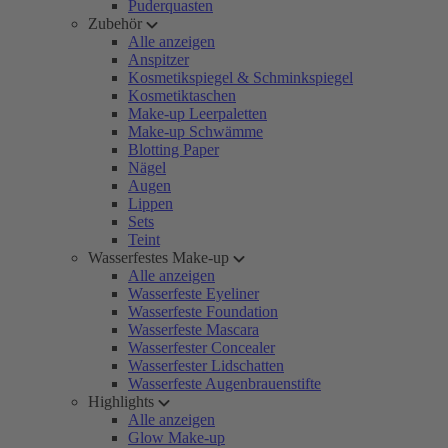
Puderquasten
Zubehör
Alle anzeigen
Anspitzer
Kosmetikspiegel & Schminkspiegel
Kosmetiktaschen
Make-up Leerpaletten
Make-up Schwämme
Blotting Paper
Nägel
Augen
Lippen
Sets
Teint
Wasserfestes Make-up
Alle anzeigen
Wasserfeste Eyeliner
Wasserfeste Foundation
Wasserfeste Mascara
Wasserfester Concealer
Wasserfester Lidschatten
Wasserfeste Augenbrauenstifte
Highlights
Alle anzeigen
Glow Make-up