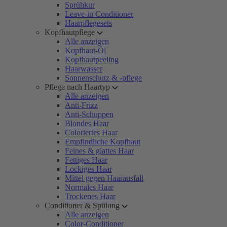
Sprühkur
Leave-in Conditioner
Haarpflegesets
Kopfhautpflege
Alle anzeigen
Kopfhaut-Öl
Kopfhautpeeling
Haarwasser
Sonnenschutz & -pflege
Pflege nach Haartyp
Alle anzeigen
Anti-Frizz
Anti-Schuppen
Blondes Haar
Coloriertes Haar
Empfindliche Kopfhaut
Feines & glattes Haar
Fettiges Haar
Lockiges Haar
Mittel gegen Haarausfall
Normales Haar
Trockenes Haar
Conditioner & Spülung
Alle anzeigen
Color-Conditioner