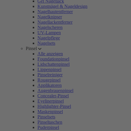
Gel Nagellack
Kunstnägel & Nageldesign
Nagelhautentferner
Nagelknipser
Nagellackentferner
Nagelscheren
UV-Lampen
Nagelpflege
Nagelsets
Pinsel
Alle anzeigen
Foundationpinsel
Lidschattenpinsel
Lippenpinsel
Pinselreiniger
Rougepinsel
Applikatoren
Augenbrauenpinsel
Concealer-Pinsel
Eyelinerpinsel
Highlighter-Pinsel
Maskenpinsel
Pinselsets
Pinseltaschen
Puderpinsel