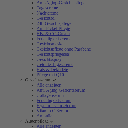
Anti-Aging-Gesichtspflege
Tagescreme
Nachtcreme
Gesichtsöl
24h-Gesichtspflege
Anti-Pickel-Pflege
BB- & CC-Cream
Feuchtigkeitscreme
Gesichtsmasken
Gesichtspflege ohne Parabene
Gesichtspflegesets
Gesichtsspray
Getönte Tagescreme
Hals & Dekolleté
Pflege mit Q10
Gesichtsserum
Alle anzeigen
Anti-Aging-Gesichtsserum
Collagenserum
Feuchtigkeitsserum
Hyaluronsäure-Serum
Vitamin C Serum
Ampullen
Augenpflege
Alle anzeigen