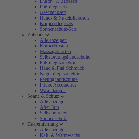
Dusch- & Badesets
Fußpflegesets
Geschenksets
Hand- & Nagelpflegesets
Körperpflegesets
Sonnenschutz-Sets
Zubehör
Alle anzeigen
Körperbürsten
Massagebürsten
Selbstbräungshandschuhe
Fußpflegezubehör
Hand & Fuß-Schmuck
Nagelpflegezubehör
Peelinghandschuhe
Pflege Accessoires
Waschlappen
Sonne & Schutz
Alle anzeigen
After Sun
Selbstbräuner
Sonnenschutz
Haarentfernung
Alle anzeigen
Kalt- & Warmwachs