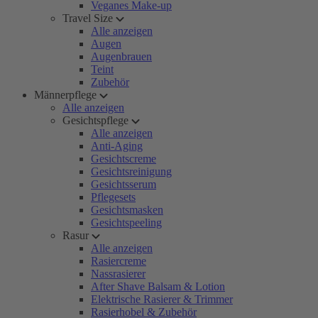
Veganes Make-up
Travel Size
Alle anzeigen
Augen
Augenbrauen
Teint
Zubehör
Männerpflege
Alle anzeigen
Gesichtspflege
Alle anzeigen
Anti-Aging
Gesichtscreme
Gesichtsreinigung
Gesichtsserum
Pflegesets
Gesichtsmasken
Gesichtspeeling
Rasur
Alle anzeigen
Rasiercreme
Nassrasierer
After Shave Balsam & Lotion
Elektrische Rasierer & Trimmer
Rasierhobel & Zubehör