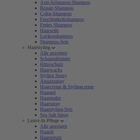
Anti-Schuppen-Shampoo
Repair-Shampoo
Color-Shampoo
Feuchtigkeitsshampoo
Festes Shampoo
Haarseife
Lockenshampoo
Shampoo-Sets
Haarstyling
Alle anzeigen
Schaumfestiger
Hitzeschutz
Haarwachs
Styling Spray
Ansatzspray
Haarcreme & Stylingcreme
Haargel
Haarpuder
Haarspray
Haarstyling-Sets
Sea Salt Spray
Leave-In Pflege
Alle anzeigen
Haaröl
Haarserum