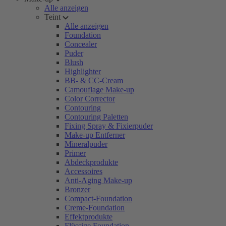
Alle anzeigen
Teint
Alle anzeigen
Foundation
Concealer
Puder
Blush
Highlighter
BB- & CC-Cream
Camouflage Make-up
Color Corrector
Contouring
Contouring Paletten
Fixing Spray & Fixierpuder
Make-up Entferner
Mineralpuder
Primer
Abdeckprodukte
Accessoires
Anti-Aging Make-up
Bronzer
Compact-Foundation
Creme-Foundation
Effektprodukte
Flüssige Foundation