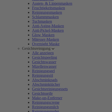
Augen- & Lippenmasken
Feuchtigkeitsmasken
Reinigungsmasken
Schlammmasken
Tuchmasken
Anti-Aging-Masken
Anti-Pickel-Masken
Glow Masken
Mitesser-Masken
Overnight Maske
Gesichtsreinigung
Alle anzeigen
Gesichtspeeling
Gesichtswasser
Mizellenwasser
Reinigungsgel
Reinigungsöl
Abschminkpads
Abschminktücher
Gesichtsreinigungssets
Gesichtsseife
Make-up-Entferner
Reinigungscreme
Reinigungsmilch
Reinigungspuder