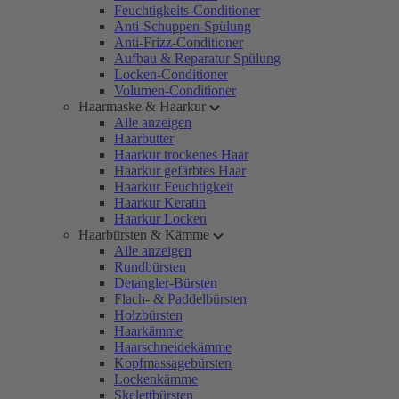
Feuchtigkeits-Conditioner
Anti-Schuppen-Spülung
Anti-Frizz-Conditioner
Aufbau & Reparatur Spülung
Locken-Conditioner
Volumen-Conditioner
Haarmaske & Haarkur
Alle anzeigen
Haarbutter
Haarkur trockenes Haar
Haarkur gefärbtes Haar
Haarkur Feuchtigkeit
Haarkur Keratin
Haarkur Locken
Haarbürsten & Kämme
Alle anzeigen
Rundbürsten
Detangler-Bürsten
Flach- & Paddelbürsten
Holzbürsten
Haarkämme
Haarschneidekämme
Kopfmassagebürsten
Lockenkämme
Skelettbürsten