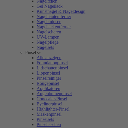
Nagelfeilen
Gel Nagellack
Kunstnägel & Nageldesign
Nagelhautentferner
Nagelknipser
Nagellackentferner
Nagelscheren
UV-Lampen
Nagelpflege
Nagelsets
Pinsel
Alle anzeigen
Foundationpinsel
Lidschattenpinsel
Lippenpinsel
Pinselreiniger
Rougepinsel
Applikatoren
Augenbrauenpinsel
Concealer-Pinsel
Eyelinerpinsel
Highlighter-Pinsel
Maskenpinsel
Pinselsets
Pinseltaschen