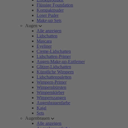
Flüssige Foundation
Kompaktpuder
Loser Puder
Make-up Sets
Augen
Alle anzeigen
Lidschatten
Mascara
Eyeliner
Creme-Lidschatten
Lidschatten-Primer
Augen-Make-up-Entferner
Glitzer-Lidschatten
Künstliche Wimpern
Lidschattenpaletten
Wimpern-Primer
Wimpernbürsten
Wimpernkleber
Wimpernzangen
Augenbrauenfarbe
Kajal
Sets
Augenbrauen
Alle anzeigen