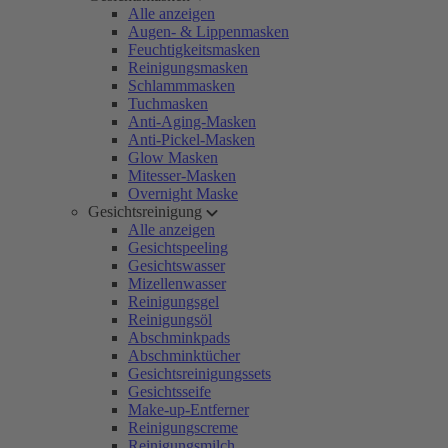
Alle anzeigen
Augen- & Lippenmasken
Feuchtigkeitsmasken
Reinigungsmasken
Schlammmasken
Tuchmasken
Anti-Aging-Masken
Anti-Pickel-Masken
Glow Masken
Mitesser-Masken
Overnight Maske
Gesichtsreinigung
Alle anzeigen
Gesichtspeeling
Gesichtswasser
Mizellenwasser
Reinigungsgel
Reinigungsöl
Abschminkpads
Abschminktücher
Gesichtsreinigungssets
Gesichtsseife
Make-up-Entferner
Reinigungscreme
Reinigungsmilch