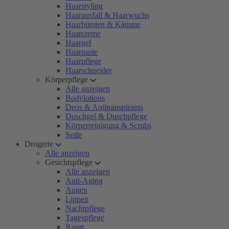
Haarstyling
Haarausfall & Haarwuchs
Haarbürsten & Kämme
Haarcreme
Haargel
Haarpaste
Haarpflege
Haarschneider
Körperpflege
Alle anzeigen
Bodylotions
Deos & Antitranspirants
Duschgel & Duschpflege
Körperreinigung & Scrubs
Seife
Drogerie
Alle anzeigen
Gesichtspflege
Alle anzeigen
Anti-Aging
Augen
Lippen
Nachtpflege
Tagespflege
Rasur