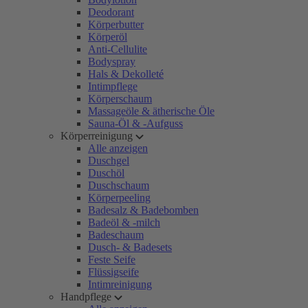
Deodorant
Körperbutter
Körperöl
Anti-Cellulite
Bodyspray
Hals & Dekolleté
Intimpflege
Körperschaum
Massageöle & ätherische Öle
Sauna-Öl & -Aufguss
Körperreinigung
Alle anzeigen
Duschgel
Duschöl
Duschschaum
Körperpeeling
Badesalz & Badebomben
Badeöl & -milch
Badeschaum
Dusch- & Badesets
Feste Seife
Flüssigseife
Intimreinigung
Handpflege