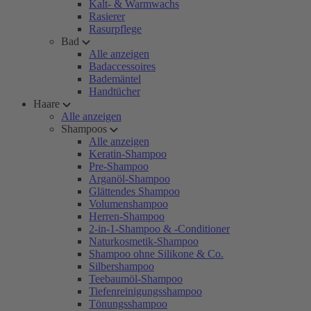
Kalt- & Warmwachs
Rasierer
Rasurpflege
Bad
Alle anzeigen
Badaccessoires
Bademäntel
Handtücher
Haare
Alle anzeigen
Shampoos
Alle anzeigen
Keratin-Shampoo
Pre-Shampoo
Arganöl-Shampoo
Glättendes Shampoo
Volumenshampoo
Herren-Shampoo
2-in-1-Shampoo & -Conditioner
Naturkosmetik-Shampoo
Shampoo ohne Silikone & Co.
Silbershampoo
Teebaumöl-Shampoo
Tiefenreinigungsshampoo
Tönungsshampoo