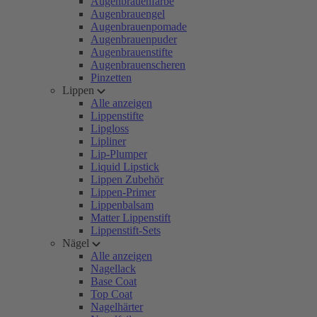
Augenbrauenfarbe
Augenbrauengel
Augenbrauenpomade
Augenbrauenpuder
Augenbrauenstifte
Augenbrauenscheren
Pinzetten
Lippen
Alle anzeigen
Lippenstifte
Lipgloss
Lipliner
Lip-Plumper
Liquid Lipstick
Lippen Zubehör
Lippen-Primer
Lippenbalsam
Matter Lippenstift
Lippenstift-Sets
Nägel
Alle anzeigen
Nagellack
Base Coat
Top Coat
Nagelhärter