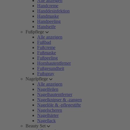
Alle anzeigen
Handcreme
Handdesinfektion
Handmaske
Handpeeling
Handseife
Fußpflege
Alle anzeigen
Fußbad
Fußcreme
Fußmaske
Fußpeeling
Hornhautentferner
Fußgesundheit
Fußspray
Nagelpflege
Alle anzeigen
Nagelfeilen
Nagelhautentferner
Nagelknipser & -zangen
Nagelöle & -pflegestifte
Nagelscheren
Nagelhärter
Nagellack
Beauty Set