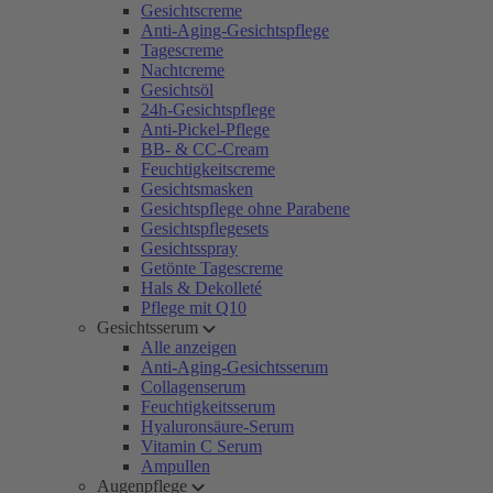
Gesichtscreme
Anti-Aging-Gesichtspflege
Tagescreme
Nachtcreme
Gesichtsöl
24h-Gesichtspflege
Anti-Pickel-Pflege
BB- & CC-Cream
Feuchtigkeitscreme
Gesichtsmasken
Gesichtspflege ohne Parabene
Gesichtspflegesets
Gesichtsspray
Getönte Tagescreme
Hals & Dekolleté
Pflege mit Q10
Gesichtsserum
Alle anzeigen
Anti-Aging-Gesichtsserum
Collagenserum
Feuchtigkeitsserum
Hyaluronsäure-Serum
Vitamin C Serum
Ampullen
Augenpflege