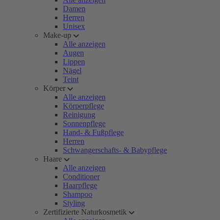
Damen
Herren
Unisex
Make-up
Alle anzeigen
Augen
Lippen
Nägel
Teint
Körper
Alle anzeigen
Körperpflege
Reinigung
Sonnenpflege
Hand- & Fußpflege
Herren
Schwangerschafts- & Babypflege
Haare
Alle anzeigen
Conditioner
Haarpflege
Shampoo
Styling
Zertifizierte Naturkosmetik