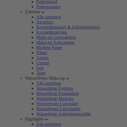
Puderpinsel
Puderquasten
Zubehör
Alle anzeigen
Anspitzer
Kosmetikspiegel & Schminkspiegel
Kosmetiktaschen
Make-up Leerpaletten
Make-up Schwämme
Blotting Paper
Nägel
Augen
Lippen
Sets
Teint
Wasserfestes Make-up
Alle anzeigen
Wasserfeste Eyeliner
Wasserfeste Foundation
Wasserfeste Mascara
Wasserfester Concealer
Wasserfester Lidschatten
Wasserfeste Augenbrauenstifte
Highlights
Alle anzeigen