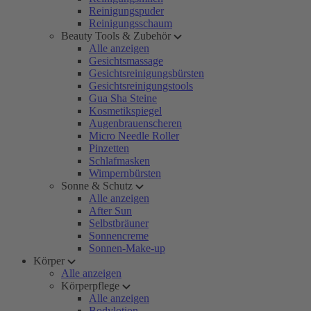
Reinigungspuder
Reinigungsschaum
Beauty Tools & Zubehör
Alle anzeigen
Gesichtsmassage
Gesichtsreinigungsbürsten
Gesichtsreinigungstools
Gua Sha Steine
Kosmetikspiegel
Augenbrauenscheren
Micro Needle Roller
Pinzetten
Schlafmasken
Wimpernbürsten
Sonne & Schutz
Alle anzeigen
After Sun
Selbstbräuner
Sonnencreme
Sonnen-Make-up
Körper
Alle anzeigen
Körperpflege
Alle anzeigen
Bodylotion