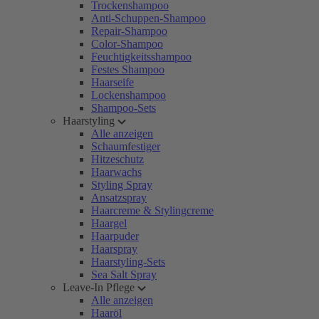
Trockenshampoo
Anti-Schuppen-Shampoo
Repair-Shampoo
Color-Shampoo
Feuchtigkeitsshampoo
Festes Shampoo
Haarseife
Lockenshampoo
Shampoo-Sets
Haarstyling
Alle anzeigen
Schaumfestiger
Hitzeschutz
Haarwachs
Styling Spray
Ansatzspray
Haarcreme & Stylingcreme
Haargel
Haarpuder
Haarspray
Haarstyling-Sets
Sea Salt Spray
Leave-In Pflege
Alle anzeigen
Haaröl