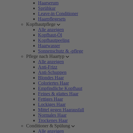
Haarserum
Sprühkur
Leave-in Conditioner
Haarpflegesets
Kopfhautpflege
Alle anzeigen
Kopfhaut-Öl
Kopfhautpeeling
Haarwasser
Sonnenschutz & -pflege
Pflege nach Haartyp
Alle anzeigen
Anti-Frizz
Anti-Schuppen
Blondes Haar
Coloriertes Haar
Empfindliche Kopfhaut
Feines & glattes Haar
Fettiges Haar
Lockiges Haar
Mittel gegen Haarausfall
Normales Haar
Trockenes Haar
Conditioner & Spülung
Alle anzeigen