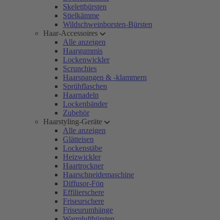
Skelettbürsten
Stielkämme
Wildschweinborsten-Bürsten
Haar-Accessoires
Alle anzeigen
Haargummis
Lockenwickler
Scrunchies
Haarspangen & -klammern
Sprühflaschen
Haarnadeln
Lockenbänder
Zubehör
Haarstyling-Geräte
Alle anzeigen
Glätteisen
Lockenstäbe
Heizwickler
Haartrockner
Haarschneidemaschine
Diffusor-Fön
Effilierschere
Friseurschere
Friseurumhänge
Warmluftbürsten