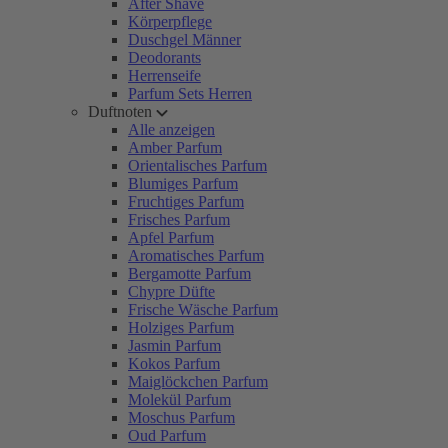
After Shave
Körperpflege
Duschgel Männer
Deodorants
Herrenseife
Parfum Sets Herren
Duftnoten
Alle anzeigen
Amber Parfum
Orientalisches Parfum
Blumiges Parfum
Fruchtiges Parfum
Frisches Parfum
Apfel Parfum
Aromatisches Parfum
Bergamotte Parfum
Chypre Düfte
Frische Wäsche Parfum
Holziges Parfum
Jasmin Parfum
Kokos Parfum
Maiglöckchen Parfum
Molekül Parfum
Moschus Parfum
Oud Parfum