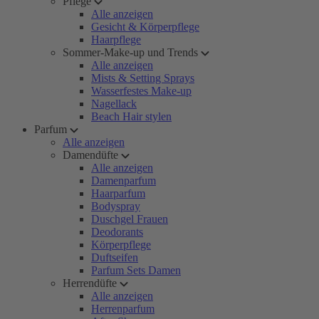
Pflege
Alle anzeigen
Gesicht & Körperpflege
Haarpflege
Sommer-Make-up und Trends
Alle anzeigen
Mists & Setting Sprays
Wasserfestes Make-up
Nagellack
Beach Hair stylen
Parfum
Alle anzeigen
Damendüfte
Alle anzeigen
Damenparfum
Haarparfum
Bodyspray
Duschgel Frauen
Deodorants
Körperpflege
Duftseifen
Parfum Sets Damen
Herrendüfte
Alle anzeigen
Herrenparfum