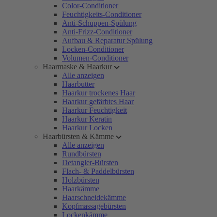
Color-Conditioner
Feuchtigkeits-Conditioner
Anti-Schuppen-Spülung
Anti-Frizz-Conditioner
Aufbau & Reparatur Spülung
Locken-Conditioner
Volumen-Conditioner
Haarmaske & Haarkur
Alle anzeigen
Haarbutter
Haarkur trockenes Haar
Haarkur gefärbtes Haar
Haarkur Feuchtigkeit
Haarkur Keratin
Haarkur Locken
Haarbürsten & Kämme
Alle anzeigen
Rundbürsten
Detangler-Bürsten
Flach- & Paddelbürsten
Holzbürsten
Haarkämme
Haarschneidekämme
Kopfmassagebürsten
Lockenkämme