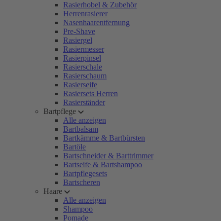
Rasierhobel & Zubehör
Herrenrasierer
Nasenhaarentfernung
Pre-Shave
Rasiergel
Rasiermesser
Rasierpinsel
Rasierschale
Rasierschaum
Rasierseife
Rasiersets Herren
Rasierständer
Bartpflege
Alle anzeigen
Bartbalsam
Bartkämme & Bartbürsten
Bartöle
Bartschneider & Barttrimmer
Bartseife & Bartshampoo
Bartpflegesets
Bartscheren
Haare
Alle anzeigen
Shampoo
Pomade