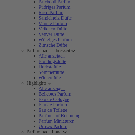
Patchouli Parfum
Pudriges Parfum
Rose Parfum
Sandelholz Düfte
Vanille Parfum
Veilchen Düfte
Vetiver Düfte
Würziges Parfum
Zitrische Düfte
Parfum nach Jahreszeit
Alle anzeigen
Frühlingsdüfte
Herbstdüfte
Sommerdüfte
Winterdüfte
Highlights
Alle anzeigen
Beliebtes Parfum
Eau de Cologne
Eau de Parfum
Eau de Toilette
Parfum auf Rechnung
Parfum Miniaturen
Unisex Parfum
Parfum nach Land