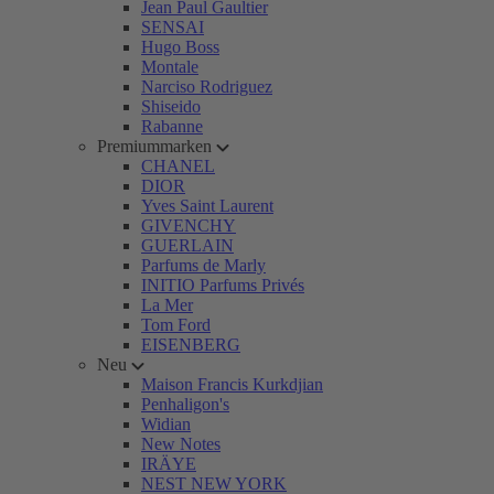
Jean Paul Gaultier
SENSAI
Hugo Boss
Montale
Narciso Rodriguez
Shiseido
Rabanne
Premiummarken
CHANEL
DIOR
Yves Saint Laurent
GIVENCHY
GUERLAIN
Parfums de Marly
INITIO Parfums Privés
La Mer
Tom Ford
EISENBERG
Neu
Maison Francis Kurkdjian
Penhaligon's
Widian
New Notes
IRÄYE
NEST NEW YORK