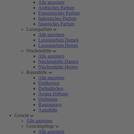
Alle anzeigen
Arabisches Parfum
Französisches Parfum
Italienisches Parfum
Spanisches Parfum
Luxusparfum
Alle anzeigen
Luxusparfum Damen
Luxusparfum Herren
Nischendüfte
Alle anzeigen
Nischendüfte Damen
Nischendüfte Herren
Raumdüfte
Alle anzeigen
Duftkerzen
Duftstäbchen
Aroma Diffuser
Duftsteine
Raumsprays
Autodüfte
Gesicht
Alle anzeigen
Gesichtspflege
Alle anzeigen