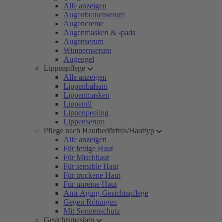
Alle anzeigen
Augenbrauenserum
Augencreme
Augenmasken & -pads
Augenserum
Wimpernserum
Augengel
Lippenpflege
Alle anzeigen
Lippenbalsam
Lippenmasken
Lippenöl
Lippenpeeling
Lippenserum
Pflege nach Hautbedürfnis/Hauttyp
Alle anzeigen
Für fettige Haut
Für Mischhaut
Für sensible Haut
Für trockene Haut
Für unreine Haut
Anti-Aging-Gesichtspflege
Gegen Rötungen
Mit Sonnenschutz
Gesichtsmasken