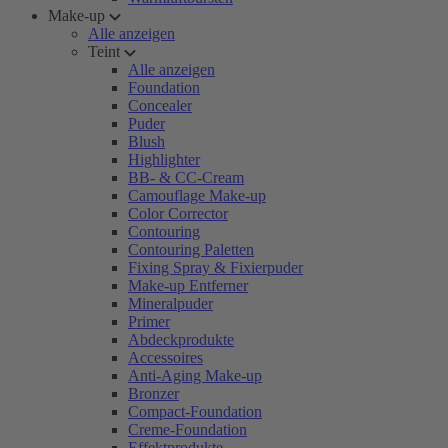
Make-up
Alle anzeigen
Teint
Alle anzeigen
Foundation
Concealer
Puder
Blush
Highlighter
BB- & CC-Cream
Camouflage Make-up
Color Corrector
Contouring
Contouring Paletten
Fixing Spray & Fixierpuder
Make-up Entferner
Mineralpuder
Primer
Abdeckprodukte
Accessoires
Anti-Aging Make-up
Bronzer
Compact-Foundation
Creme-Foundation
Effektprodukte