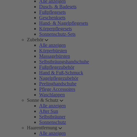
Alle anzeigen
Dusch- & Badesets
Fußpflegesets
Geschenksets
Hand- & Nagelpflegesets
Körperpflegesets
Sonnenschutz-Sets
Zubehör
Alle anzeigen
Körperbürsten
Massagebürsten
Selbstbräungshandschuhe
Fußpflegezubehör
Hand & Fuß-Schmuck
Nagelpflegezubehör
Peelinghandschuhe
Pflege Accessoires
Waschlappen
Sonne & Schutz
Alle anzeigen
After Sun
Selbstbräuner
Sonnenschutz
Haarentfernung
Alle anzeigen