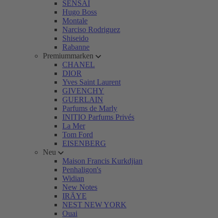
SENSAI
Hugo Boss
Montale
Narciso Rodriguez
Shiseido
Rabanne
Premiummarken
CHANEL
DIOR
Yves Saint Laurent
GIVENCHY
GUERLAIN
Parfums de Marly
INITIO Parfums Privés
La Mer
Tom Ford
EISENBERG
Neu
Maison Francis Kurkdjian
Penhaligon's
Widian
New Notes
IRÄYE
NEST NEW YORK
Ouai