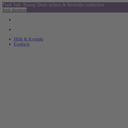
Flash Sale: Beauty Deals sichern & Bestseller entdecken
Jetzt shoppen
Hilfe & Kontakt
Englisch