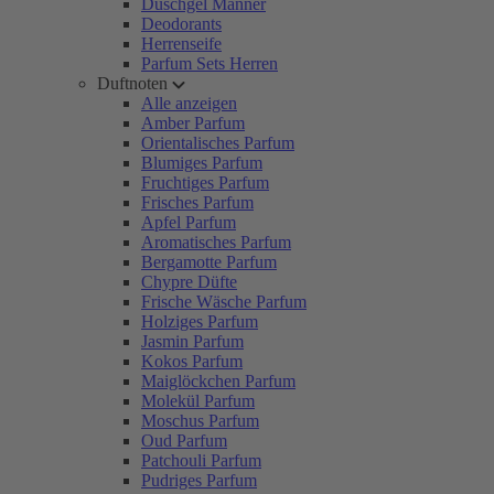
Duschgel Männer
Deodorants
Herrenseife
Parfum Sets Herren
Duftnoten
Alle anzeigen
Amber Parfum
Orientalisches Parfum
Blumiges Parfum
Fruchtiges Parfum
Frisches Parfum
Apfel Parfum
Aromatisches Parfum
Bergamotte Parfum
Chypre Düfte
Frische Wäsche Parfum
Holziges Parfum
Jasmin Parfum
Kokos Parfum
Maiglöckchen Parfum
Molekül Parfum
Moschus Parfum
Oud Parfum
Patchouli Parfum
Pudriges Parfum