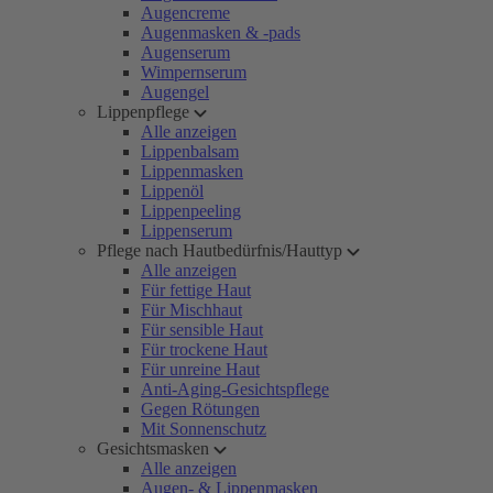
Augencreme
Augenmasken & -pads
Augenserum
Wimpernserum
Augengel
Lippenpflege
Alle anzeigen
Lippenbalsam
Lippenmasken
Lippenöl
Lippenpeeling
Lippenserum
Pflege nach Hautbedürfnis/Hauttyp
Alle anzeigen
Für fettige Haut
Für Mischhaut
Für sensible Haut
Für trockene Haut
Für unreine Haut
Anti-Aging-Gesichtspflege
Gegen Rötungen
Mit Sonnenschutz
Gesichtsmasken
Alle anzeigen
Augen- & Lippenmasken