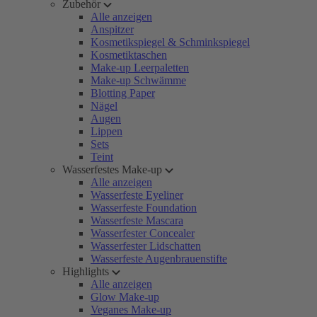
Zubehör
Alle anzeigen
Anspitzer
Kosmetikspiegel & Schminkspiegel
Kosmetiktaschen
Make-up Leerpaletten
Make-up Schwämme
Blotting Paper
Nägel
Augen
Lippen
Sets
Teint
Wasserfestes Make-up
Alle anzeigen
Wasserfeste Eyeliner
Wasserfeste Foundation
Wasserfeste Mascara
Wasserfester Concealer
Wasserfester Lidschatten
Wasserfeste Augenbrauenstifte
Highlights
Alle anzeigen
Glow Make-up
Veganes Make-up