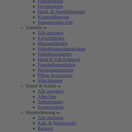
Fußpflegesets
Geschenksets
Hand- & Nagelpflegesets
Körperpflegesets
Sonnenschutz-Sets
Zubehör
Alle anzeigen
Körperbürsten
Massagebürsten
Selbstbräungshandschuhe
Fußpflegezubehör
Hand & Fuß-Schmuck
Nagelpflegezubehör
Peelinghandschuhe
Pflege Accessoires
Waschlappen
Sonne & Schutz
Alle anzeigen
After Sun
Selbstbräuner
Sonnenschutz
Haarentfernung
Alle anzeigen
Kalt- & Warmwachs
Rasierer