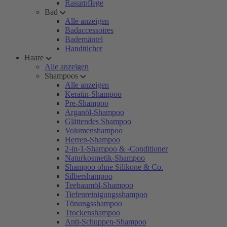
Rasurpflege
Bad
Alle anzeigen
Badaccessoires
Bademäntel
Handtücher
Haare
Alle anzeigen
Shampoos
Alle anzeigen
Keratin-Shampoo
Pre-Shampoo
Arganöl-Shampoo
Glättendes Shampoo
Volumenshampoo
Herren-Shampoo
2-in-1-Shampoo & -Conditioner
Naturkosmetik-Shampoo
Shampoo ohne Silikone & Co.
Silbershampoo
Teebaumöl-Shampoo
Tiefenreinigungsshampoo
Tönungsshampoo
Trockenshampoo
Anti-Schuppen-Shampoo