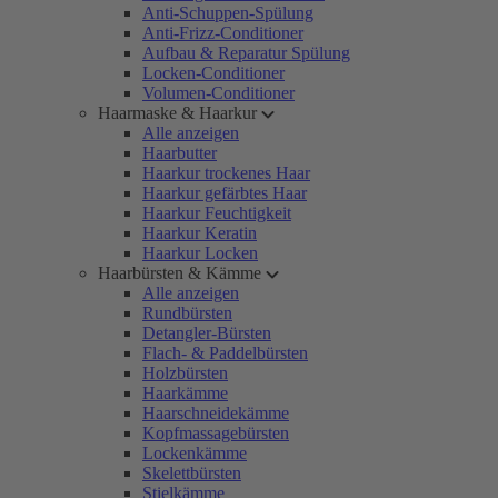
Anti-Schuppen-Spülung
Anti-Frizz-Conditioner
Aufbau & Reparatur Spülung
Locken-Conditioner
Volumen-Conditioner
Haarmaske & Haarkur
Alle anzeigen
Haarbutter
Haarkur trockenes Haar
Haarkur gefärbtes Haar
Haarkur Feuchtigkeit
Haarkur Keratin
Haarkur Locken
Haarbürsten & Kämme
Alle anzeigen
Rundbürsten
Detangler-Bürsten
Flach- & Paddelbürsten
Holzbürsten
Haarkämme
Haarschneidekämme
Kopfmassagebürsten
Lockenkämme
Skelettbürsten
Stielkämme