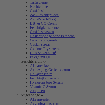
Tagescreme
Nachtcreme
Gesichtsöl
24h-Gesichtspflege
Anti-Pickel-Pflege
BB- & CC-Cream
Feuchtigkeitscreme
Gesichtsmasken
Gesichtspflege ohne Parabene
Gesichtspflegesets
Gesichtsspray
Getönte Tagescreme
Hals & Dekolleté
Pflege mit Q10
Gesichtsserum
Alle anzeigen
Anti-Aging-Gesichtsserum
Collagenserum
Feuchtigkeitsserum
Hyaluronsäure-Serum
Vitamin C Serum
Ampullen
Augenpflege
Alle anzeigen
Augenbrauenserum