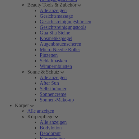
Beauty Tools & Zubehör
Alle anzeigen
Gesichtsmassage
Gesichtsreinigungsbürsten
Gesichtsreinigungstools
Gua Sha Steine
Kosmetikspiegel
Augenbrauenscheren
Micro Needle Roller
Pinzetten
Schlafmasken
Wimpernbürsten
Sonne & Schutz
Alle anzeigen
After Sun
Selbstbräuner
Sonnencreme
Sonnen-Make-up
Körper
Alle anzeigen
Körperpflege
Alle anzeigen
Bodylotion
Deodorant
Körperbutter