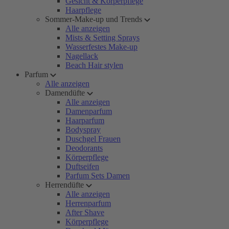
Gesicht & Körperpflege
Haarpflege
Sommer-Make-up und Trends
Alle anzeigen
Mists & Setting Sprays
Wasserfestes Make-up
Nagellack
Beach Hair stylen
Parfum
Alle anzeigen
Damendüfte
Alle anzeigen
Damenparfum
Haarparfum
Bodyspray
Duschgel Frauen
Deodorants
Körperpflege
Duftseifen
Parfum Sets Damen
Herrendüfte
Alle anzeigen
Herrenparfum
After Shave
Körperpflege