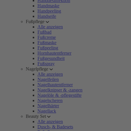
Handdesinfektion
Handmaske
Handpeeling
Handseife
Fußpflege
Alle anzeigen
Fußbad
Fußcreme
Fußmaske
Fußpeeling
Hornhautentferner
Fußgesundheit
Fußspray
Nagelpflege
Alle anzeigen
Nagelfeilen
Nagelhautentferner
Nagelknipser & -zangen
Nagelöle & -pflegestifte
Nagelscheren
Nagelhärter
Nagellack
Beauty Set
Alle anzeigen
Dusch- & Badesets