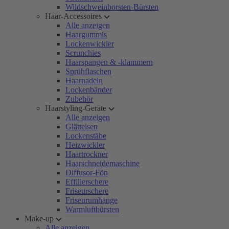
Wildschweinborsten-Bürsten
Haar-Accessoires
Alle anzeigen
Haargummis
Lockenwickler
Scrunchies
Haarspangen & -klammern
Sprühflaschen
Haarnadeln
Lockenbänder
Zubehör
Haarstyling-Geräte
Alle anzeigen
Glätteisen
Lockenstäbe
Heizwickler
Haartrockner
Haarschneidemaschine
Diffusor-Fön
Effilierschere
Friseurschere
Friseurumhänge
Warmluftbürsten
Make-up
Alle anzeigen