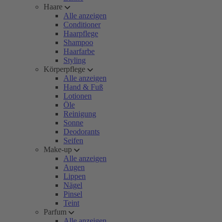
Haare
Alle anzeigen
Conditioner
Haarpflege
Shampoo
Haarfarbe
Styling
Körperpflege
Alle anzeigen
Hand & Fuß
Lotionen
Öle
Reinigung
Sonne
Deodorants
Seifen
Make-up
Alle anzeigen
Augen
Lippen
Nägel
Pinsel
Teint
Parfum
Alle anzeigen