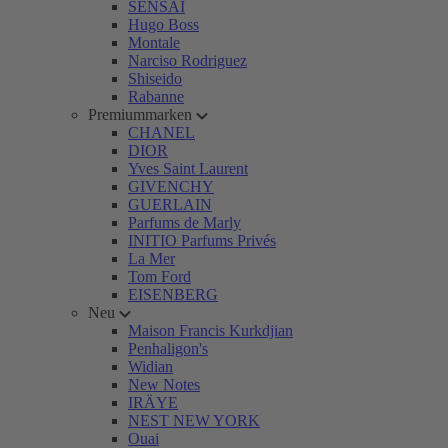
SENSAI
Hugo Boss
Montale
Narciso Rodriguez
Shiseido
Rabanne
Premiummarken
CHANEL
DIOR
Yves Saint Laurent
GIVENCHY
GUERLAIN
Parfums de Marly
INITIO Parfums Privés
La Mer
Tom Ford
EISENBERG
Neu
Maison Francis Kurkdjian
Penhaligon's
Widian
New Notes
IRÄYE
NEST NEW YORK
Ouai