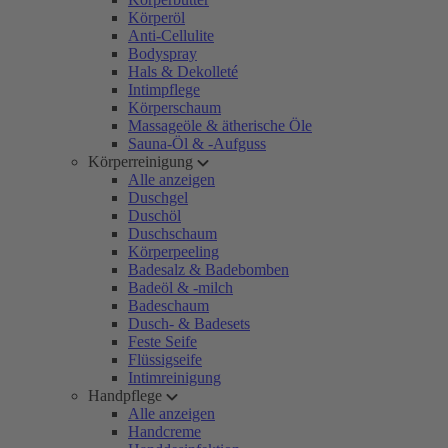
Körperöl
Anti-Cellulite
Bodyspray
Hals & Dekolleté
Intimpflege
Körperschaum
Massageöle & ätherische Öle
Sauna-Öl & -Aufguss
Körperreinigung
Alle anzeigen
Duschgel
Duschöl
Duschschaum
Körperpeeling
Badesalz & Badebomben
Badeöl & -milch
Badeschaum
Dusch- & Badesets
Feste Seife
Flüssigseife
Intimreinigung
Handpflege
Alle anzeigen
Handcreme