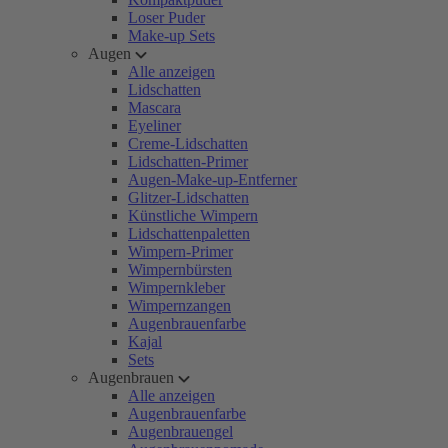
Loser Puder
Make-up Sets
Augen
Alle anzeigen
Lidschatten
Mascara
Eyeliner
Creme-Lidschatten
Lidschatten-Primer
Augen-Make-up-Entferner
Glitzer-Lidschatten
Künstliche Wimpern
Lidschattenpaletten
Wimpern-Primer
Wimpernbürsten
Wimpernkleber
Wimpernzangen
Augenbrauenfarbe
Kajal
Sets
Augenbrauen
Alle anzeigen
Augenbrauenfarbe
Augenbrauengel