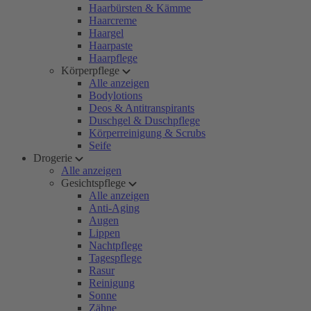
Haarbürsten & Kämme
Haarcreme
Haargel
Haarpaste
Haarpflege
Körperpflege
Alle anzeigen
Bodylotions
Deos & Antitranspirants
Duschgel & Duschpflege
Körperreinigung & Scrubs
Seife
Drogerie
Alle anzeigen
Gesichtspflege
Alle anzeigen
Anti-Aging
Augen
Lippen
Nachtpflege
Tagespflege
Rasur
Reinigung
Sonne
Zähne