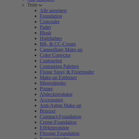
Teint
Alle anzeigen
Foundation
Concealer
Puder
Blush
Highlighter
BB- & CC-Cream
Camouflage Make-up
Color Corrector
Contouring
Contouring Paletten
Fixing Spray & Fixierpuder
Make-up Entferner
Mineralpuder
Primer
Abdeckprodukte
Accessoires
Anti-Aging Make-up
Bronzer
Compact-Foundation
Creme-Foundation
Effektprodukte
Flüssige Foundation
Kompaktpuder