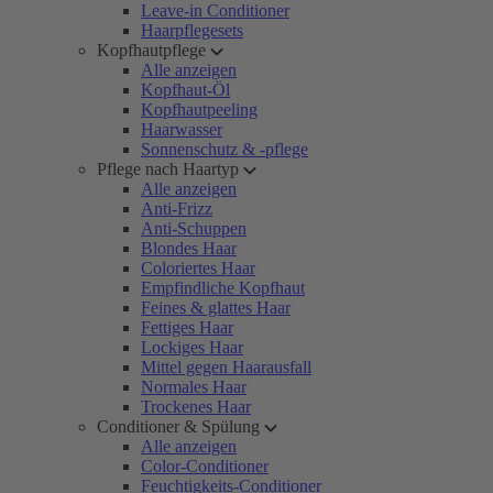
Leave-in Conditioner
Haarpflegesets
Kopfhautpflege
Alle anzeigen
Kopfhaut-Öl
Kopfhautpeeling
Haarwasser
Sonnenschutz & -pflege
Pflege nach Haartyp
Alle anzeigen
Anti-Frizz
Anti-Schuppen
Blondes Haar
Coloriertes Haar
Empfindliche Kopfhaut
Feines & glattes Haar
Fettiges Haar
Lockiges Haar
Mittel gegen Haarausfall
Normales Haar
Trockenes Haar
Conditioner & Spülung
Alle anzeigen
Color-Conditioner
Feuchtigkeits-Conditioner