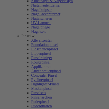
Kunstnägel & Nageldesign
Nagelhautentferner
Nagelknipser
Nagellackentferner
Nagelscheren
UV-Lampen
Nagelpflege
Nagelsets
Pinsel
Alle anzeigen
Foundationpinsel
Lidschattenpinsel
Lippenpinsel
Pinselreiniger
Rougepinsel
Applikatoren
Augenbrauenpinsel
Concealer-Pinsel
Eyelinerpinsel
Highlighter-Pinsel
Maskenpinsel
Pinselsets
Pinseltaschen
Puderpinsel
Puderquasten