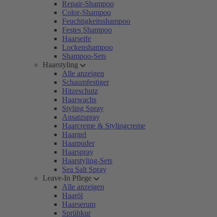
Repair-Shampoo
Color-Shampoo
Feuchtigkeitsshampoo
Festes Shampoo
Haarseife
Lockenshampoo
Shampoo-Sets
Haarstyling
Alle anzeigen
Schaumfestiger
Hitzeschutz
Haarwachs
Styling Spray
Ansatzspray
Haarcreme & Stylingcreme
Haargel
Haarpuder
Haarspray
Haarstyling-Sets
Sea Salt Spray
Leave-In Pflege
Alle anzeigen
Haaröl
Haarserum
Sprühkur