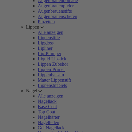
Augenbrauenpomade
Augenbrauenpuder
Augenbrauenstifte
Augenbrauenscheren
Pinzetten
Lippen
Alle anzeigen
Lippenstifte
Lipgloss
Lipliner
Lip-Plumper
Liquid Lipstick
Lippen Zubehör
Lippen-Primer
Lippenbalsam
Matter Lippenstift
Lippenstift-Sets
Nägel
Alle anzeigen
Nagellack
Base Coat
Top Coat
Nagelhärter
Nagelfeilen
Gel Nagellack