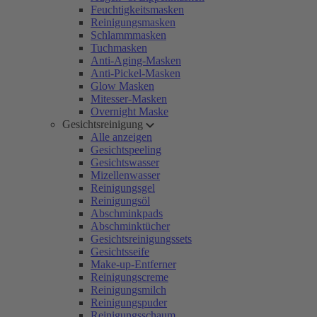
Feuchtigkeitsmasken
Reinigungsmasken
Schlammmasken
Tuchmasken
Anti-Aging-Masken
Anti-Pickel-Masken
Glow Masken
Mitesser-Masken
Overnight Maske
Gesichtsreinigung
Alle anzeigen
Gesichtspeeling
Gesichtswasser
Mizellenwasser
Reinigungsgel
Reinigungsöl
Abschminkpads
Abschminktücher
Gesichtsreinigungssets
Gesichtsseife
Make-up-Entferner
Reinigungscreme
Reinigungsmilch
Reinigungspuder
Reinigungsschaum