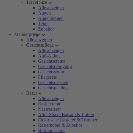
Travel Size
Alle anzeigen
Augen
Augenbrauen
Teint
Zubehör
Männerpflege
Alle anzeigen
Gesichtspflege
Alle anzeigen
Anti-Aging
Gesichtscreme
Gesichtsreinigung
Gesichtsserum
Pflegesets
Gesichtsmasken
Gesichtspeeling
Rasur
Alle anzeigen
Rasiercreme
Nassrasierer
After Shave Balsam & Lotion
Elektrische Rasierer & Trimmer
Rasierhobel & Zubehör
Herrenrasierer