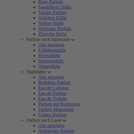
Rose Parfum
Sandelholz Düfte
Vanille Parfum
Veilchen Düfte
Vetiver Düfte
Würziges Parfum
Zitrische Düfte
Parfum nach Jahreszeit
Alle anzeigen
Frühlingsdüfte
Herbstdüfte
Sommerdüfte
Winterdüfte
Highlights
Alle anzeigen
Beliebtes Parfum
Eau de Cologne
Eau de Parfum
Eau de Toilette
Parfum auf Rechnung
Parfum Miniaturen
Unisex Parfum
Parfum nach Land
Alle anzeigen
Arabisches Parfum