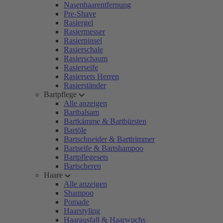
Nasenhaarentfernung
Pre-Shave
Rasiergel
Rasiermesser
Rasierpinsel
Rasierschale
Rasierschaum
Rasierseife
Rasiersets Herren
Rasierständer
Bartpflege
Alle anzeigen
Bartbalsam
Bartkämme & Bartbürsten
Bartöle
Bartschneider & Barttrimmer
Bartseife & Bartshampoo
Bartpflegesets
Bartscheren
Haare
Alle anzeigen
Shampoo
Pomade
Haarstyling
Haarausfall & Haarwuchs