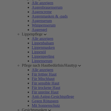
Alle anzeigen
Augenbrauenserum
Augencreme
Augenmasken & -pads
Augenserum
Wimpernserum
Augengel
Lippenpflege
Alle anzeigen
Lippenbalsam
Lippenmasken
Lippenöl
Lippenpeeling
Lippenserum
Pflege nach Hautbedürfnis/Hauttyp
Alle anzeigen
Für fettige Haut
Für Mischhaut
Für sensible Haut
Für trockene Haut
Für unreine Haut
Anti-Aging-Gesichtspflege
Gegen Rötungen
Mit Sonnenschutz
Gesichtsmasken