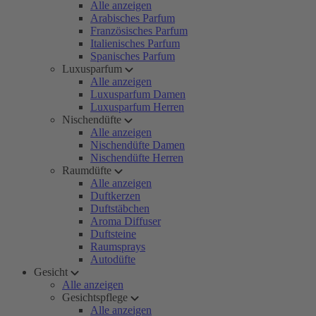
Alle anzeigen
Arabisches Parfum
Französisches Parfum
Italienisches Parfum
Spanisches Parfum
Luxusparfum
Alle anzeigen
Luxusparfum Damen
Luxusparfum Herren
Nischendüfte
Alle anzeigen
Nischendüfte Damen
Nischendüfte Herren
Raumdüfte
Alle anzeigen
Duftkerzen
Duftstäbchen
Aroma Diffuser
Duftsteine
Raumsprays
Autodüfte
Gesicht
Alle anzeigen
Gesichtspflege
Alle anzeigen