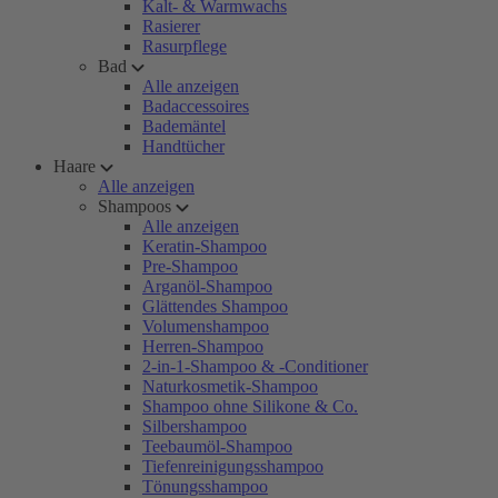
Kalt- & Warmwachs
Rasierer
Rasurpflege
Bad
Alle anzeigen
Badaccessoires
Bademäntel
Handtücher
Haare
Alle anzeigen
Shampoos
Alle anzeigen
Keratin-Shampoo
Pre-Shampoo
Arganöl-Shampoo
Glättendes Shampoo
Volumenshampoo
Herren-Shampoo
2-in-1-Shampoo & -Conditioner
Naturkosmetik-Shampoo
Shampoo ohne Silikone & Co.
Silbershampoo
Teebaumöl-Shampoo
Tiefenreinigungsshampoo
Tönungsshampoo