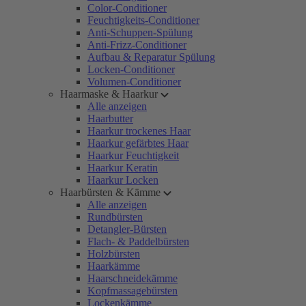
Color-Conditioner
Feuchtigkeits-Conditioner
Anti-Schuppen-Spülung
Anti-Frizz-Conditioner
Aufbau & Reparatur Spülung
Locken-Conditioner
Volumen-Conditioner
Haarmaske & Haarkur
Alle anzeigen
Haarbutter
Haarkur trockenes Haar
Haarkur gefärbtes Haar
Haarkur Feuchtigkeit
Haarkur Keratin
Haarkur Locken
Haarbürsten & Kämme
Alle anzeigen
Rundbürsten
Detangler-Bürsten
Flach- & Paddelbürsten
Holzbürsten
Haarkämme
Haarschneidekämme
Kopfmassagebürsten
Lockenkämme