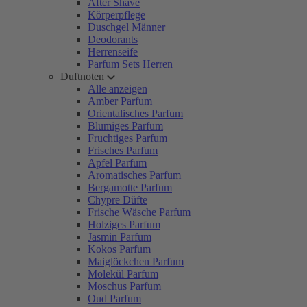
After Shave
Körperpflege
Duschgel Männer
Deodorants
Herrenseife
Parfum Sets Herren
Duftnoten
Alle anzeigen
Amber Parfum
Orientalisches Parfum
Blumiges Parfum
Fruchtiges Parfum
Frisches Parfum
Apfel Parfum
Aromatisches Parfum
Bergamotte Parfum
Chypre Düfte
Frische Wäsche Parfum
Holziges Parfum
Jasmin Parfum
Kokos Parfum
Maiglöckchen Parfum
Molekül Parfum
Moschus Parfum
Oud Parfum