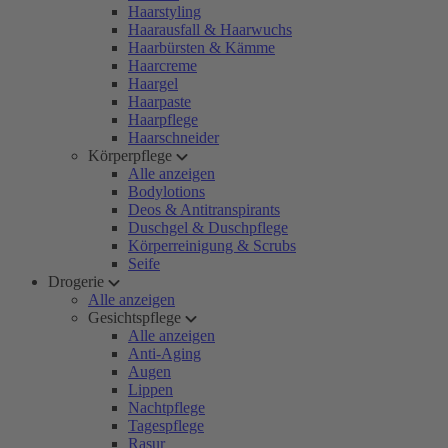
Haarstyling
Haarausfall & Haarwuchs
Haarbürsten & Kämme
Haarcreme
Haargel
Haarpaste
Haarpflege
Haarschneider
Körperpflege
Alle anzeigen
Bodylotions
Deos & Antitranspirants
Duschgel & Duschpflege
Körperreinigung & Scrubs
Seife
Drogerie
Alle anzeigen
Gesichtspflege
Alle anzeigen
Anti-Aging
Augen
Lippen
Nachtpflege
Tagespflege
Rasur