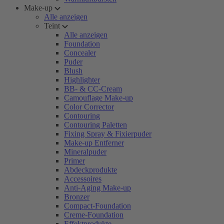
Make-up
Alle anzeigen
Teint
Alle anzeigen
Foundation
Concealer
Puder
Blush
Highlighter
BB- & CC-Cream
Camouflage Make-up
Color Corrector
Contouring
Contouring Paletten
Fixing Spray & Fixierpuder
Make-up Entferner
Mineralpuder
Primer
Abdeckprodukte
Accessoires
Anti-Aging Make-up
Bronzer
Compact-Foundation
Creme-Foundation
Effektprodukte