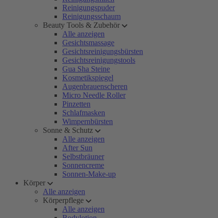
Reinigungspuder
Reinigungsschaum
Beauty Tools & Zubehör
Alle anzeigen
Gesichtsmassage
Gesichtsreinigungsbürsten
Gesichtsreinigungstools
Gua Sha Steine
Kosmetikspiegel
Augenbrauenscheren
Micro Needle Roller
Pinzetten
Schlafmasken
Wimpernbürsten
Sonne & Schutz
Alle anzeigen
After Sun
Selbstbräuner
Sonnencreme
Sonnen-Make-up
Körper
Alle anzeigen
Körperpflege
Alle anzeigen
Bodylotion