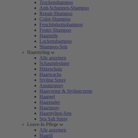
Trockenshampoo
Anti-Schuppen-Shampoo
Repair-Shampoo
Color-Shampoo
Feuchtigkeitsshampoo
Festes Shampoo
Haarseife
Lockenshampoo
Shampoo-Sets
Haarstyling
Alle anzeigen
Schaumfestiger
Hitzeschutz
Haarwachs
Styling Spray
Ansatzspray
Haarcreme & Stylingcreme
Haargel
Haarpuder
Haarspray
Haarstyling-Sets
Sea Salt Spray
Leave-In Pflege
Alle anzeigen
Haaröl