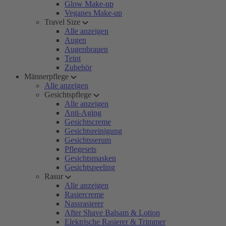
Glow Make-up
Veganes Make-up
Travel Size
Alle anzeigen
Augen
Augenbrauen
Teint
Zubehör
Männerpflege
Alle anzeigen
Gesichtspflege
Alle anzeigen
Anti-Aging
Gesichtscreme
Gesichtsreinigung
Gesichtsserum
Pflegesets
Gesichtsmasken
Gesichtspeeling
Rasur
Alle anzeigen
Rasiercreme
Nassrasierer
After Shave Balsam & Lotion
Elektrische Rasierer & Trimmer