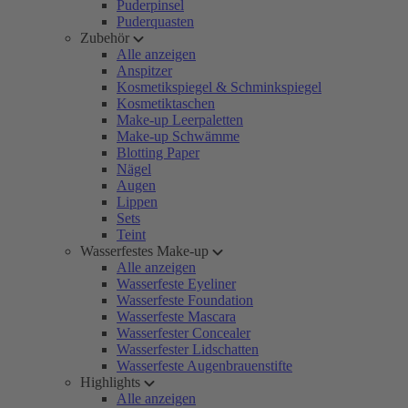
Puderpinsel
Puderquasten
Zubehör
Alle anzeigen
Anspitzer
Kosmetikspiegel & Schminkspiegel
Kosmetiktaschen
Make-up Leerpaletten
Make-up Schwämme
Blotting Paper
Nägel
Augen
Lippen
Sets
Teint
Wasserfestes Make-up
Alle anzeigen
Wasserfeste Eyeliner
Wasserfeste Foundation
Wasserfeste Mascara
Wasserfester Concealer
Wasserfester Lidschatten
Wasserfeste Augenbrauenstifte
Highlights
Alle anzeigen