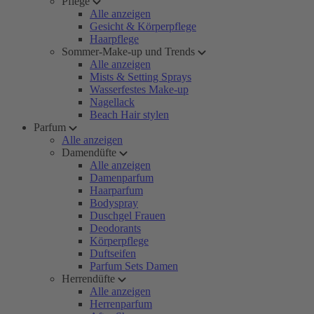
Pflege
Alle anzeigen
Gesicht & Körperpflege
Haarpflege
Sommer-Make-up und Trends
Alle anzeigen
Mists & Setting Sprays
Wasserfestes Make-up
Nagellack
Beach Hair stylen
Parfum
Alle anzeigen
Damendüfte
Alle anzeigen
Damenparfum
Haarparfum
Bodyspray
Duschgel Frauen
Deodorants
Körperpflege
Duftseifen
Parfum Sets Damen
Herrendüfte
Alle anzeigen
Herrenparfum