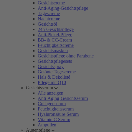
Gesichtscreme
Anti-Aging-Gesichtspflege
Tagescreme
Nachtcreme
Gesichtsöl
24h-Gesichtspflege
Anti-Pickel-Pflege
BB- & CC-Cream
Feuchtigkeitscreme
Gesichtsmasken
Gesichtspflege ohne Parabene
Gesichtspflegesets
Gesichtsspray
Getönte Tagescreme
Hals & Dekolleté
Pflege mit Q10
Gesichtsserum
Alle anzeigen
Anti-Aging-Gesichtsserum
Collagenserum
Feuchtigkeitsserum
Hyaluronsäure-Serum
Vitamin C Serum
Ampullen
Augenpflege