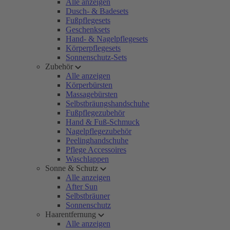
Alle anzeigen
Dusch- & Badesets
Fußpflegesets
Geschenksets
Hand- & Nagelpflegesets
Körperpflegesets
Sonnenschutz-Sets
Zubehör
Alle anzeigen
Körperbürsten
Massagebürsten
Selbstbräungshandschuhe
Fußpflegezubehör
Hand & Fuß-Schmuck
Nagelpflegezubehör
Peelinghandschuhe
Pflege Accessoires
Waschlappen
Sonne & Schutz
Alle anzeigen
After Sun
Selbstbräuner
Sonnenschutz
Haarentfernung
Alle anzeigen