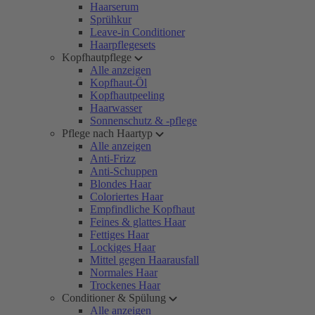
Haarserum
Sprühkur
Leave-in Conditioner
Haarpflegesets
Kopfhautpflege
Alle anzeigen
Kopfhaut-Öl
Kopfhautpeeling
Haarwasser
Sonnenschutz & -pflege
Pflege nach Haartyp
Alle anzeigen
Anti-Frizz
Anti-Schuppen
Blondes Haar
Coloriertes Haar
Empfindliche Kopfhaut
Feines & glattes Haar
Fettiges Haar
Lockiges Haar
Mittel gegen Haarausfall
Normales Haar
Trockenes Haar
Conditioner & Spülung
Alle anzeigen