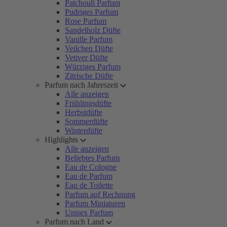
Patchouli Parfum
Pudriges Parfum
Rose Parfum
Sandelholz Düfte
Vanille Parfum
Veilchen Düfte
Vetiver Düfte
Würziges Parfum
Zitrische Düfte
Parfum nach Jahreszeit
Alle anzeigen
Frühlingsdüfte
Herbstdüfte
Sommerdüfte
Winterdüfte
Highlights
Alle anzeigen
Beliebtes Parfum
Eau de Cologne
Eau de Parfum
Eau de Toilette
Parfum auf Rechnung
Parfum Miniaturen
Unisex Parfum
Parfum nach Land