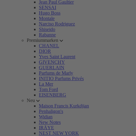
Jean Paul Gaultier
SENSAI
Hugo Boss
Montale
Narciso Rodriguez
Shiseido
Rabanne
Premiummarken
CHANEL
DIOR
Yves Saint Laurent
GIVENCHY
GUERLAIN
Parfums de Marly
INITIO Parfums Privés
La Mer
Tom Ford
EISENBERG
Neu
Maison Francis Kurkdjian
Penhaligon's
Widian
New Notes
IRÄYE
NEST NEW YORK