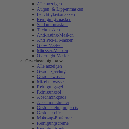
Alle anzeigen
Augen- & Lippenmasken
Feuchtigkeitsmasken
Reinigungsmasken
Schlammmasken
Tuchmasken
Anti-Aging-Masken
Anti-Pickel-Masken
Glow Masken
Mitesser-Masken
Overnight Maske
Gesichtsreinigung
Alle anzeigen
Gesichtspeeling
Gesichtswasser
Mizellenwasser
Reinigungsgel
Reinigungsöl
Abschminkpads
Abschminktücher
Gesichtsreinigungssets
Gesichtsseife
Make-up-Entferner
Reinigungscreme
Reinigungsmilch