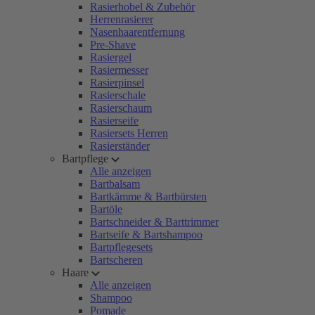
Rasierhobel & Zubehör
Herrenrasierer
Nasenhaarentfernung
Pre-Shave
Rasiergel
Rasiermesser
Rasierpinsel
Rasierschale
Rasierschaum
Rasierseife
Rasiersets Herren
Rasierständer
Bartpflege
Alle anzeigen
Bartbalsam
Bartkämme & Bartbürsten
Bartöle
Bartschneider & Barttrimmer
Bartseife & Bartshampoo
Bartpflegesets
Bartscheren
Haare
Alle anzeigen
Shampoo
Pomade