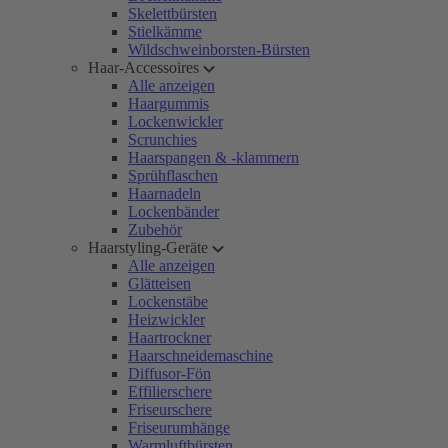
Skelettbürsten
Stielkämme
Wildschweinborsten-Bürsten
Haar-Accessoires
Alle anzeigen
Haargummis
Lockenwickler
Scrunchies
Haarspangen & -klammern
Sprühflaschen
Haarnadeln
Lockenbänder
Zubehör
Haarstyling-Geräte
Alle anzeigen
Glätteisen
Lockenstäbe
Heizwickler
Haartrockner
Haarschneidemaschine
Diffusor-Fön
Effilierschere
Friseurschere
Friseurumhänge
Warmluftbürsten