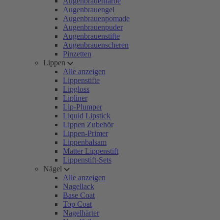
Augenbrauenfarbe
Augenbrauengel
Augenbrauenpomade
Augenbrauenpuder
Augenbrauenstifte
Augenbrauenscheren
Pinzetten
Lippen
Alle anzeigen
Lippenstifte
Lipgloss
Lipliner
Lip-Plumper
Liquid Lipstick
Lippen Zubehör
Lippen-Primer
Lippenbalsam
Matter Lippenstift
Lippenstift-Sets
Nägel
Alle anzeigen
Nagellack
Base Coat
Top Coat
Nagelhärter