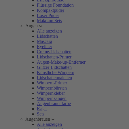
Flüssige Foundation
Kompaktpuder
Loser Puder
Make-up Sets
Augen
Alle anzeigen
Lidschatten
Mascara
Eyeliner
Creme-Lidschatten
Lidschatten-Primer
Augen-Make-up-Entferner
Glitzer-Lidschatten
Künstliche Wimpern
Lidschattenpaletten
Wimpern-Primer
Wimpernbürsten
Wimpernkleber
Wimpernzangen
Augenbrauenfarbe
Kajal
Sets
Augenbrauen
Alle anzeigen