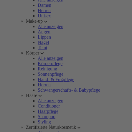
Damen
Herren
Unisex
Make-up
Alle anzeigen
Augen
Lippen
Nägel
Teint
Körper
Alle anzeigen
Körperpflege
Reinigung
Sonnenpflege
Hand- & Fußpflege
Herren
Schwangerschafts- & Babypflege
Haare
Alle anzeigen
Conditioner
Haarpflege
Shampoo
Styling
Zertifizierte Naturkosmetik