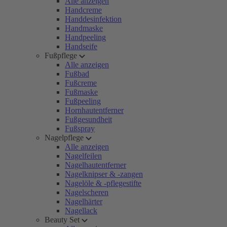
Alle anzeigen
Handcreme
Handdesinfektion
Handmaske
Handpeeling
Handseife
Fußpflege
Alle anzeigen
Fußbad
Fußcreme
Fußmaske
Fußpeeling
Hornhautentferner
Fußgesundheit
Fußspray
Nagelpflege
Alle anzeigen
Nagelfeilen
Nagelhautentferner
Nagelknipser & -zangen
Nagelöle & -pflegestifte
Nagelscheren
Nagelhärter
Nagellack
Beauty Set