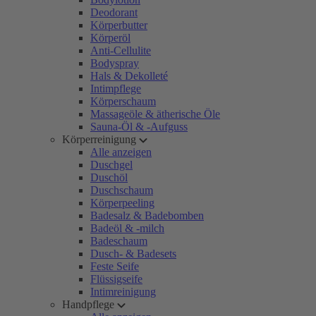
Deodorant
Körperbutter
Körperöl
Anti-Cellulite
Bodyspray
Hals & Dekolleté
Intimpflege
Körperschaum
Massageöle & ätherische Öle
Sauna-Öl & -Aufguss
Körperreinigung
Alle anzeigen
Duschgel
Duschöl
Duschschaum
Körperpeeling
Badesalz & Badebomben
Badeöl & -milch
Badeschaum
Dusch- & Badesets
Feste Seife
Flüssigseife
Intimreinigung
Handpflege