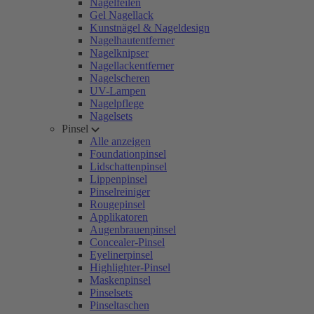
Nagelfeilen
Gel Nagellack
Kunstnägel & Nageldesign
Nagelhautentferner
Nagelknipser
Nagellackentferner
Nagelscheren
UV-Lampen
Nagelpflege
Nagelsets
Pinsel
Alle anzeigen
Foundationpinsel
Lidschattenpinsel
Lippenpinsel
Pinselreiniger
Rougepinsel
Applikatoren
Augenbrauenpinsel
Concealer-Pinsel
Eyelinerpinsel
Highlighter-Pinsel
Maskenpinsel
Pinselsets
Pinseltaschen