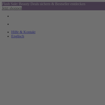
Flash Sale: Beauty Deals sichern & Bestseller entdecken
Jetzt shoppen
Hilfe & Kontakt
Englisch