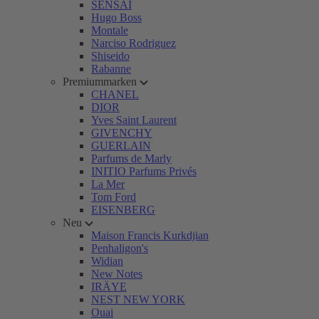
SENSAI
Hugo Boss
Montale
Narciso Rodriguez
Shiseido
Rabanne
Premiummarken
CHANEL
DIOR
Yves Saint Laurent
GIVENCHY
GUERLAIN
Parfums de Marly
INITIO Parfums Privés
La Mer
Tom Ford
EISENBERG
Neu
Maison Francis Kurkdjian
Penhaligon's
Widian
New Notes
IRÄYE
NEST NEW YORK
Ouai