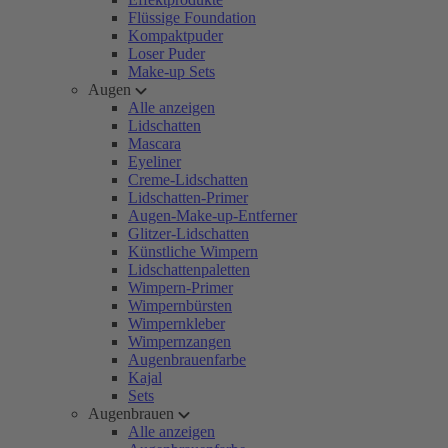
Flüssige Foundation
Kompaktpuder
Loser Puder
Make-up Sets
Augen
Alle anzeigen
Lidschatten
Mascara
Eyeliner
Creme-Lidschatten
Lidschatten-Primer
Augen-Make-up-Entferner
Glitzer-Lidschatten
Künstliche Wimpern
Lidschattenpaletten
Wimpern-Primer
Wimpernbürsten
Wimpernkleber
Wimpernzangen
Augenbrauenfarbe
Kajal
Sets
Augenbrauen
Alle anzeigen