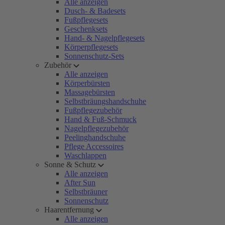
Alle anzeigen
Dusch- & Badesets
Fußpflegesets
Geschenksets
Hand- & Nagelpflegesets
Körperpflegesets
Sonnenschutz-Sets
Zubehör
Alle anzeigen
Körperbürsten
Massagebürsten
Selbstbräungshandschuhe
Fußpflegezubehör
Hand & Fuß-Schmuck
Nagelpflegezubehör
Peelinghandschuhe
Pflege Accessoires
Waschlappen
Sonne & Schutz
Alle anzeigen
After Sun
Selbstbräuner
Sonnenschutz
Haarentfernung
Alle anzeigen