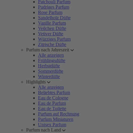
Patchouli Parfum
Pudriges Parfum
Rose Parfum
Sandelholz Düfte
Vanille Parfum
Veilchen Düfte
Vetiver Düfte
Würziges Parfum
Zitrische Düfte
Parfum nach Jahreszeit
Alle anzeigen
Frühlingsdüfte
Herbstdüfte
Sommerdüfte
Winterdüfte
Highlights
Alle anzeigen
Beliebtes Parfum
Eau de Cologne
Eau de Parfum
Eau de Toilette
Parfum auf Rechnung
Parfum Miniaturen
Unisex Parfum
Parfum nach Land