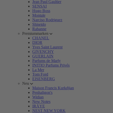
Jean Paul Gaultier
SENSAI
Hugo Boss
Montale
Narciso Rodriguez
Shiseido
Rabanne
Premiummarken
CHANEL
DIOR
Yves Saint Laurent
GIVENCHY
GUERLAIN
Parfums de Marly
INITIO Parfums Privés
La Mer
Tom Ford
EISENBERG
Neu
Maison Francis Kurkdjian
Penhaligon's
Widian
New Notes
IRÄYE
NEST NEW YORK