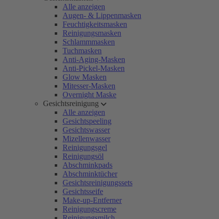
Alle anzeigen
Augen- & Lippenmasken
Feuchtigkeitsmasken
Reinigungsmasken
Schlammmasken
Tuchmasken
Anti-Aging-Masken
Anti-Pickel-Masken
Glow Masken
Mitesser-Masken
Overnight Maske
Gesichtsreinigung
Alle anzeigen
Gesichtspeeling
Gesichtswasser
Mizellenwasser
Reinigungsgel
Reinigungsöl
Abschminkpads
Abschminktücher
Gesichtsreinigungssets
Gesichtsseife
Make-up-Entferner
Reinigungscreme
Reinigungsmilch