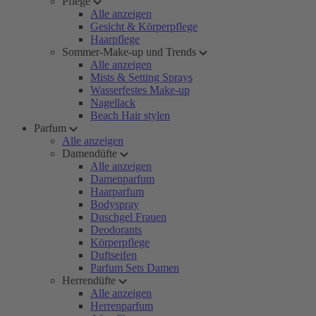
Pflege
Alle anzeigen
Gesicht & Körperpflege
Haarpflege
Sommer-Make-up und Trends
Alle anzeigen
Mists & Setting Sprays
Wasserfestes Make-up
Nagellack
Beach Hair stylen
Parfum
Alle anzeigen
Damendüfte
Alle anzeigen
Damenparfum
Haarparfum
Bodyspray
Duschgel Frauen
Deodorants
Körperpflege
Duftseifen
Parfum Sets Damen
Herrendüfte
Alle anzeigen
Herrenparfum