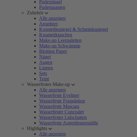
Puderpinsel
Puderquasten
Zubehör
Alle anzeigen
Anspitzer
Kosmetikspiegel & Schminkspiegel
Kosmetiktaschen
Make-up Leerpaletten
Make-up Schwämme
Blotting Paper
Nägel
Augen
Lippen
Sets
Teint
Wasserfestes Make-up
Alle anzeigen
Wasserfeste Eyeliner
Wasserfeste Foundation
Wasserfeste Mascara
Wasserfester Concealer
Wasserfester Lidschatten
Wasserfeste Augenbrauenstifte
Highlights
Alle anzeigen