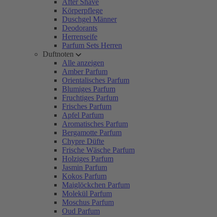
After Shave
Körperpflege
Duschgel Männer
Deodorants
Herrenseife
Parfum Sets Herren
Duftnoten
Alle anzeigen
Amber Parfum
Orientalisches Parfum
Blumiges Parfum
Fruchtiges Parfum
Frisches Parfum
Apfel Parfum
Aromatisches Parfum
Bergamotte Parfum
Chypre Düfte
Frische Wäsche Parfum
Holziges Parfum
Jasmin Parfum
Kokos Parfum
Maiglöckchen Parfum
Molekül Parfum
Moschus Parfum
Oud Parfum