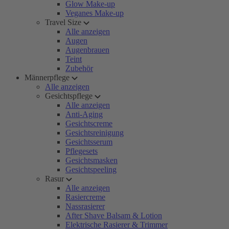
Glow Make-up
Veganes Make-up
Travel Size
Alle anzeigen
Augen
Augenbrauen
Teint
Zubehör
Männerpflege
Alle anzeigen
Gesichtspflege
Alle anzeigen
Anti-Aging
Gesichtscreme
Gesichtsreinigung
Gesichtsserum
Pflegesets
Gesichtsmasken
Gesichtspeeling
Rasur
Alle anzeigen
Rasiercreme
Nassrasierer
After Shave Balsam & Lotion
Elektrische Rasierer & Trimmer