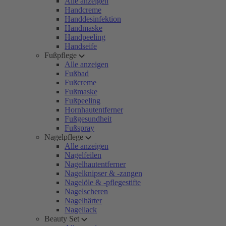
Alle anzeigen
Handcreme
Handdesinfektion
Handmaske
Handpeeling
Handseife
Fußpflege
Alle anzeigen
Fußbad
Fußcreme
Fußmaske
Fußpeeling
Hornhautentferner
Fußgesundheit
Fußspray
Nagelpflege
Alle anzeigen
Nagelfeilen
Nagelhautentferner
Nagelknipser & -zangen
Nagelöle & -pflegestifte
Nagelscheren
Nagelhärter
Nagellack
Beauty Set