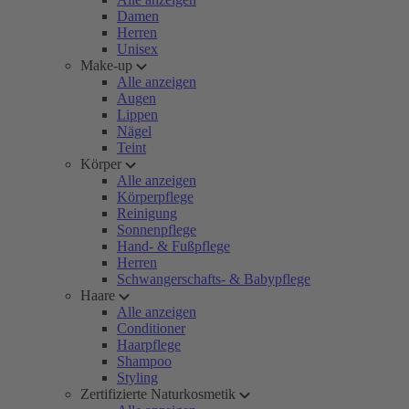
Damen
Herren
Unisex
Make-up
Alle anzeigen
Augen
Lippen
Nägel
Teint
Körper
Alle anzeigen
Körperpflege
Reinigung
Sonnenpflege
Hand- & Fußpflege
Herren
Schwangerschafts- & Babypflege
Haare
Alle anzeigen
Conditioner
Haarpflege
Shampoo
Styling
Zertifizierte Naturkosmetik