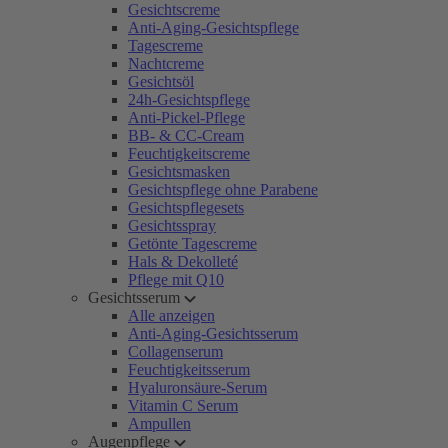
Gesichtscreme
Anti-Aging-Gesichtspflege
Tagescreme
Nachtcreme
Gesichtsöl
24h-Gesichtspflege
Anti-Pickel-Pflege
BB- & CC-Cream
Feuchtigkeitscreme
Gesichtsmasken
Gesichtspflege ohne Parabene
Gesichtspflegesets
Gesichtsspray
Getönte Tagescreme
Hals & Dekolleté
Pflege mit Q10
Gesichtsserum
Alle anzeigen
Anti-Aging-Gesichtsserum
Collagenserum
Feuchtigkeitsserum
Hyaluronsäure-Serum
Vitamin C Serum
Ampullen
Augenpflege