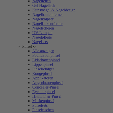
Nagelfeilen
Gel Nagellack
Kunstnägel & Nageldesign
Nagelhautentferner
Nagelknipser
Nagellackentferner
Nagelscheren
UV-Lampen
Nagelpflege
Nagelsets
Pinsel
Alle anzeigen
Foundationpinsel
Lidschattenpinsel
Lippenpinsel
Pinselreiniger
Rougepinsel
Applikatoren
Augenbrauenpinsel
Concealer-Pinsel
Eyelinerpinsel
Highlighter-Pinsel
Maskenpinsel
Pinselsets
Pinseltaschen