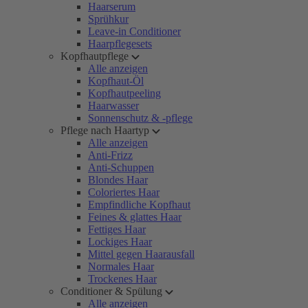
Haarserum
Sprühkur
Leave-in Conditioner
Haarpflegesets
Kopfhautpflege
Alle anzeigen
Kopfhaut-Öl
Kopfhautpeeling
Haarwasser
Sonnenschutz & -pflege
Pflege nach Haartyp
Alle anzeigen
Anti-Frizz
Anti-Schuppen
Blondes Haar
Coloriertes Haar
Empfindliche Kopfhaut
Feines & glattes Haar
Fettiges Haar
Lockiges Haar
Mittel gegen Haarausfall
Normales Haar
Trockenes Haar
Conditioner & Spülung
Alle anzeigen