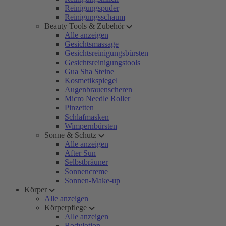
Reinigungspuder
Reinigungsschaum
Beauty Tools & Zubehör
Alle anzeigen
Gesichtsmassage
Gesichtsreinigungsbürsten
Gesichtsreinigungstools
Gua Sha Steine
Kosmetikspiegel
Augenbrauenscheren
Micro Needle Roller
Pinzetten
Schlafmasken
Wimpernbürsten
Sonne & Schutz
Alle anzeigen
After Sun
Selbstbräuner
Sonnencreme
Sonnen-Make-up
Körper
Alle anzeigen
Körperpflege
Alle anzeigen
Bodylotion