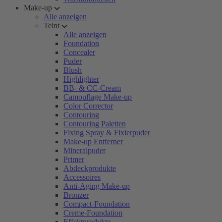
Make-up
Alle anzeigen
Teint
Alle anzeigen
Foundation
Concealer
Puder
Blush
Highlighter
BB- & CC-Cream
Camouflage Make-up
Color Corrector
Contouring
Contouring Paletten
Fixing Spray & Fixierpuder
Make-up Entferner
Mineralpuder
Primer
Abdeckprodukte
Accessoires
Anti-Aging Make-up
Bronzer
Compact-Foundation
Creme-Foundation
Effektprodukte