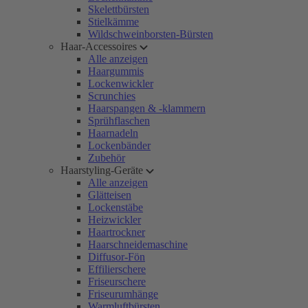
Skelettbürsten
Stielkämme
Wildschweinborsten-Bürsten
Haar-Accessoires
Alle anzeigen
Haargummis
Lockenwickler
Scrunchies
Haarspangen & -klammern
Sprühflaschen
Haarnadeln
Lockenbänder
Zubehör
Haarstyling-Geräte
Alle anzeigen
Glätteisen
Lockenstäbe
Heizwickler
Haartrockner
Haarschneidemaschine
Diffusor-Fön
Effilierschere
Friseurschere
Friseurumhänge
Warmluftbürsten