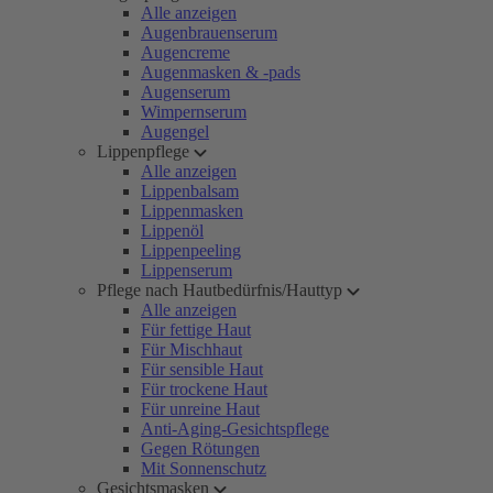
Alle anzeigen
Augenbrauenserum
Augencreme
Augenmasken & -pads
Augenserum
Wimpernserum
Augengel
Lippenpflege
Alle anzeigen
Lippenbalsam
Lippenmasken
Lippenöl
Lippenpeeling
Lippenserum
Pflege nach Hautbedürfnis/Hauttyp
Alle anzeigen
Für fettige Haut
Für Mischhaut
Für sensible Haut
Für trockene Haut
Für unreine Haut
Anti-Aging-Gesichtspflege
Gegen Rötungen
Mit Sonnenschutz
Gesichtsmasken