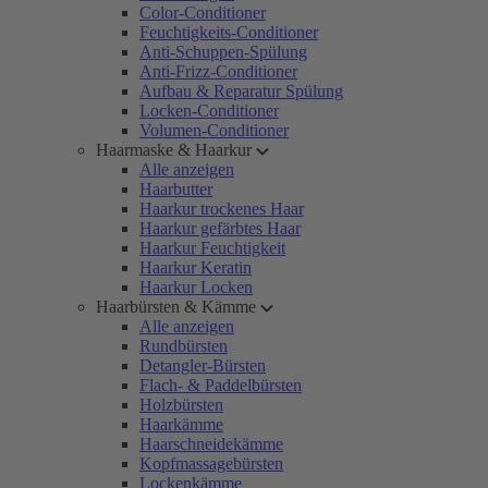
Color-Conditioner
Feuchtigkeits-Conditioner
Anti-Schuppen-Spülung
Anti-Frizz-Conditioner
Aufbau & Reparatur Spülung
Locken-Conditioner
Volumen-Conditioner
Haarmaske & Haarkur
Alle anzeigen
Haarbutter
Haarkur trockenes Haar
Haarkur gefärbtes Haar
Haarkur Feuchtigkeit
Haarkur Keratin
Haarkur Locken
Haarbürsten & Kämme
Alle anzeigen
Rundbürsten
Detangler-Bürsten
Flach- & Paddelbürsten
Holzbürsten
Haarkämme
Haarschneidekämme
Kopfmassagebürsten
Lockenkämme