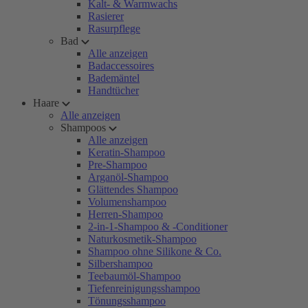
Kalt- & Warmwachs
Rasierer
Rasurpflege
Bad
Alle anzeigen
Badaccessoires
Bademäntel
Handtücher
Haare
Alle anzeigen
Shampoos
Alle anzeigen
Keratin-Shampoo
Pre-Shampoo
Arganöl-Shampoo
Glättendes Shampoo
Volumenshampoo
Herren-Shampoo
2-in-1-Shampoo & -Conditioner
Naturkosmetik-Shampoo
Shampoo ohne Silikone & Co.
Silbershampoo
Teebaumöl-Shampoo
Tiefenreinigungsshampoo
Tönungsshampoo