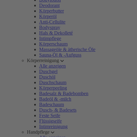
Deodorant
Körperbutter
Körperöl
Anti-Cellulite
Bodyspray
Hals & Dekolleté
Intimpflege
Körperschaum
Massageöle & ätherische Öle
Sauna-Öl & -Aufguss
Körperreinigung
Alle anzeigen
Duschgel
Duschöl
Duschschaum
Körperpeeling
Badesalz & Badebomben
Badeöl & -milch
Badeschaum
Dusch- & Badesets
Feste Seife
Flüssigseife
Intimreinigung
Handpflege