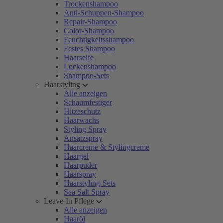
Trockenshampoo
Anti-Schuppen-Shampoo
Repair-Shampoo
Color-Shampoo
Feuchtigkeitsshampoo
Festes Shampoo
Haarseife
Lockenshampoo
Shampoo-Sets
Haarstyling
Alle anzeigen
Schaumfestiger
Hitzeschutz
Haarwachs
Styling Spray
Ansatzspray
Haarcreme & Stylingcreme
Haargel
Haarpuder
Haarspray
Haarstyling-Sets
Sea Salt Spray
Leave-In Pflege
Alle anzeigen
Haaröl