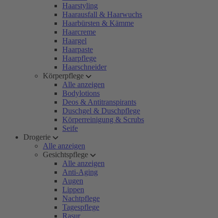
Haarstyling
Haarausfall & Haarwuchs
Haarbürsten & Kämme
Haarcreme
Haargel
Haarpaste
Haarpflege
Haarschneider
Körperpflege
Alle anzeigen
Bodylotions
Deos & Antitranspirants
Duschgel & Duschpflege
Körperreinigung & Scrubs
Seife
Drogerie
Alle anzeigen
Gesichtspflege
Alle anzeigen
Anti-Aging
Augen
Lippen
Nachtpflege
Tagespflege
Rasur