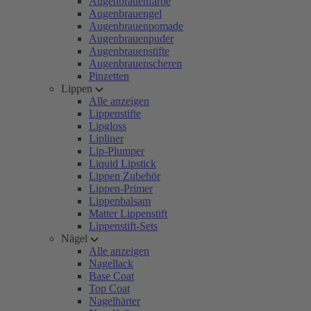
Augenbrauenfarbe
Augenbrauengel
Augenbrauenpomade
Augenbrauenpuder
Augenbrauenstifte
Augenbrauenscheren
Pinzetten
Lippen
Alle anzeigen
Lippenstifte
Lipgloss
Lipliner
Lip-Plumper
Liquid Lipstick
Lippen Zubehör
Lippen-Primer
Lippenbalsam
Matter Lippenstift
Lippenstift-Sets
Nägel
Alle anzeigen
Nagellack
Base Coat
Top Coat
Nagelhärter