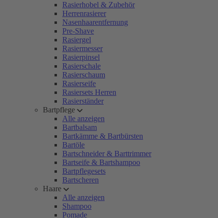
Rasierhobel & Zubehör
Herrenrasierer
Nasenhaarentfernung
Pre-Shave
Rasiergel
Rasiermesser
Rasierpinsel
Rasierschale
Rasierschaum
Rasierseife
Rasiersets Herren
Rasierständer
Bartpflege
Alle anzeigen
Bartbalsam
Bartkämme & Bartbürsten
Bartöle
Bartschneider & Barttrimmer
Bartseife & Bartshampoo
Bartpflegesets
Bartscheren
Haare
Alle anzeigen
Shampoo
Pomade