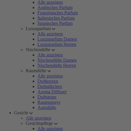
Alle anzeigen
Arabisches Parfum
Französisches Parfum
Italienisches Parfum
Spanisches Parfum
Luxusparfum
Alle anzeigen
Luxusparfum Damen
Luxusparfum Herren
Nischendüfte
Alle anzeigen
Nischendüfte Damen
Nischendüfte Herren
Raumdüfte
Alle anzeigen
Duftkerzen
Duftstäbchen
Aroma Diffuser
Duftsteine
Raumsprays
Autodüfte
Gesicht
Alle anzeigen
Gesichtspflege
Alle anzeigen