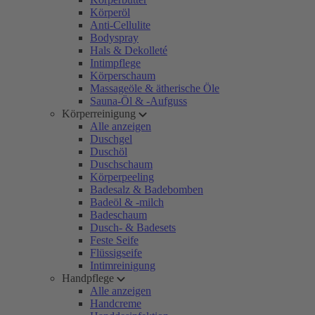
Körperöl
Anti-Cellulite
Bodyspray
Hals & Dekolleté
Intimpflege
Körperschaum
Massageöle & ätherische Öle
Sauna-Öl & -Aufguss
Körperreinigung
Alle anzeigen
Duschgel
Duschöl
Duschschaum
Körperpeeling
Badesalz & Badebomben
Badeöl & -milch
Badeschaum
Dusch- & Badesets
Feste Seife
Flüssigseife
Intimreinigung
Handpflege
Alle anzeigen
Handcreme