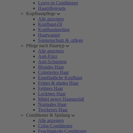
Leave-in Conditioner
Haarpflegesets
Kopfhautpflege
Alle anzeigen
Kopfhaut-Öl
Kopfhautpeeling
Haarwasser
Sonnenschutz & -pflege
Pflege nach Haartyp
Alle anzeigen
Anti-Frizz
Anti-Schuppen
Blondes Haar
Coloriertes Haar
Empfindliche Kopfhaut
Feines & glattes Haar
Fettiges Haar
Lockiges Haar
Mittel gegen Haarausfall
Normales Haar
Trockenes Haar
Conditioner & Spülung
Alle anzeigen
Color-Conditioner
Feuchtigkeits-Conditioner