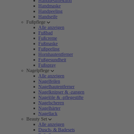
Handdesinfektion
Handmaske
Handpeeling
Handseife
Fußpflege
Alle anzeigen
Fußbad
Fußcreme
Fußmaske
Fußpeeling
Hornhautentferner
Fußgesundheit
Fußspray
Nagelpflege
Alle anzeigen
Nagelfeilen
Nagelhautentferner
Nagelknipser & -zangen
Nagelöle & -pflegestifte
Nagelscheren
Nagelhärter
Nagellack
Beauty Set
Alle anzeigen
Dusch- & Badesets