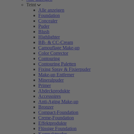
Teint
Alle anzeigen
Foundation
Concealer
Puder
Blush
Highlighter
BB- & CC-Cream
Camouflage Make-up
Color Corrector
Contouring
Contouring Paletten
Fixing Spray & Fixierpuder
Make-up Entferner
Mineralpuder
Primer
Abdeckprodukte
Accessoires
Anti-Aging Make-up
Bronzer
Compact-Foundation
Creme-Foundation
Effektprodukte
Flüssige Foundation
Kompaktpuder