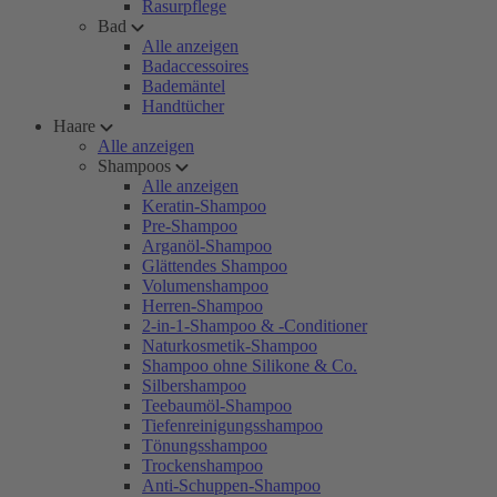
Rasurpflege
Bad
Alle anzeigen
Badaccessoires
Bademäntel
Handtücher
Haare
Alle anzeigen
Shampoos
Alle anzeigen
Keratin-Shampoo
Pre-Shampoo
Arganöl-Shampoo
Glättendes Shampoo
Volumenshampoo
Herren-Shampoo
2-in-1-Shampoo & -Conditioner
Naturkosmetik-Shampoo
Shampoo ohne Silikone & Co.
Silbershampoo
Teebaumöl-Shampoo
Tiefenreinigungsshampoo
Tönungsshampoo
Trockenshampoo
Anti-Schuppen-Shampoo