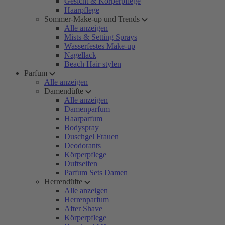
Gesicht & Körperpflege
Haarpflege
Sommer-Make-up und Trends
Alle anzeigen
Mists & Setting Sprays
Wasserfestes Make-up
Nagellack
Beach Hair stylen
Parfum
Alle anzeigen
Damendüfte
Alle anzeigen
Damenparfum
Haarparfum
Bodyspray
Duschgel Frauen
Deodorants
Körperpflege
Duftseifen
Parfum Sets Damen
Herrendüfte
Alle anzeigen
Herrenparfum
After Shave
Körperpflege