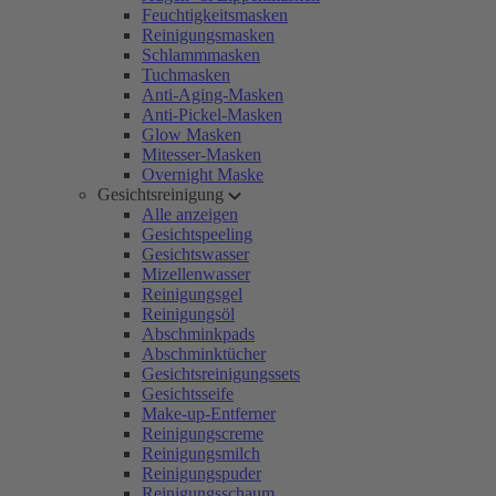
Feuchtigkeitsmasken
Reinigungsmasken
Schlammmasken
Tuchmasken
Anti-Aging-Masken
Anti-Pickel-Masken
Glow Masken
Mitesser-Masken
Overnight Maske
Gesichtsreinigung
Alle anzeigen
Gesichtspeeling
Gesichtswasser
Mizellenwasser
Reinigungsgel
Reinigungsöl
Abschminkpads
Abschminktücher
Gesichtsreinigungssets
Gesichtsseife
Make-up-Entferner
Reinigungscreme
Reinigungsmilch
Reinigungspuder
Reinigungsschaum