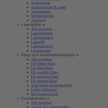
Augencreme
Augenmasken & -pads
Augenserum
Wimpernserum
Augengel
Lippenpflege
Alle anzeigen
Lippenbalsam
Lippenmasken
Lippenöl
Lippenpeeling
Lippenserum
Pflege nach Hautbedürfnis/Hauttyp
Alle anzeigen
Für fettige Haut
Für Mischhaut
Für sensible Haut
Für trockene Haut
Für unreine Haut
Anti-Aging-Gesichtspflege
Gegen Rötungen
Mit Sonnenschutz
Gesichtsmasken
Alle anzeigen
Augen- & Lippenmasken