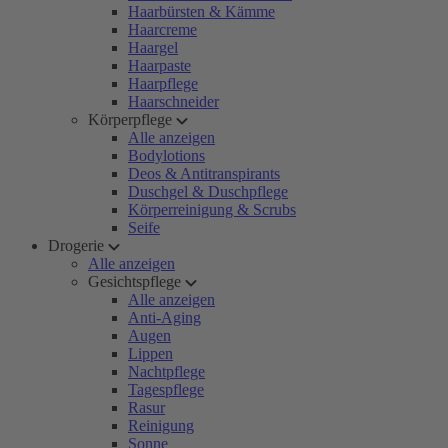
Haarbürsten & Kämme
Haarcreme
Haargel
Haarpaste
Haarpflege
Haarschneider
Körperpflege
Alle anzeigen
Bodylotions
Deos & Antitranspirants
Duschgel & Duschpflege
Körperreinigung & Scrubs
Seife
Drogerie
Alle anzeigen
Gesichtspflege
Alle anzeigen
Anti-Aging
Augen
Lippen
Nachtpflege
Tagespflege
Rasur
Reinigung
Sonne