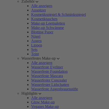
Zubehör
Alle anzeigen
Anspitzer
Kosmetikspiegel & Schminkspiegel
Kosmetiktaschen
Make-up Leerpaletten
Make-up Schwämme
Blotting Paper
Nägel
Augen
Lippen
Sets
Teint
Wasserfestes Make-up
Alle anzeigen
Wasserfeste Eyeliner
Wasserfeste Foundation
Wasserfeste Mascara
Wasserfester Concealer
Wasserfester Lidschatten
Wasserfeste Augenbrauenstifte
Highlights
Alle anzeigen
Glow Make-up
Veganes Make-up