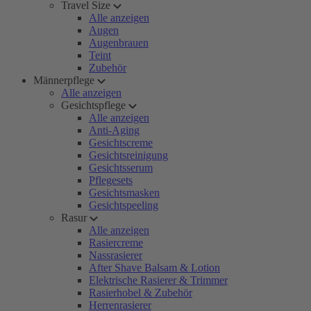
Travel Size
Alle anzeigen
Augen
Augenbrauen
Teint
Zubehör
Männerpflege
Alle anzeigen
Gesichtspflege
Alle anzeigen
Anti-Aging
Gesichtscreme
Gesichtsreinigung
Gesichtsserum
Pflegesets
Gesichtsmasken
Gesichtspeeling
Rasur
Alle anzeigen
Rasiercreme
Nassrasierer
After Shave Balsam & Lotion
Elektrische Rasierer & Trimmer
Rasierhobel & Zubehör
Herrenrasierer