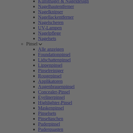
Kunstnägel & Nageldesign
Nagelhautentferner
Nagelknipser
Nagellackentferner
Nagelscheren
UV-Lampen
Nagelpflege
Nagelsets
Pinsel
Alle anzeigen
Foundationpinsel
Lidschattenpinsel
Lippenpinsel
Pinselreiniger
Rougepinsel
Applikatoren
Augenbrauenpinsel
Concealer-Pinsel
Eyelinerpinsel
Highlighter-Pinsel
Maskenpinsel
Pinselsets
Pinseltaschen
Puderpinsel
Puderquasten