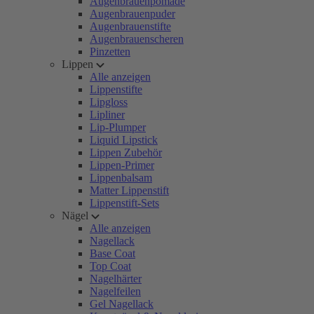
Augenbrauenpomade
Augenbrauenpuder
Augenbrauenstifte
Augenbrauenscheren
Pinzetten
Lippen
Alle anzeigen
Lippenstifte
Lipgloss
Lipliner
Lip-Plumper
Liquid Lipstick
Lippen Zubehör
Lippen-Primer
Lippenbalsam
Matter Lippenstift
Lippenstift-Sets
Nägel
Alle anzeigen
Nagellack
Base Coat
Top Coat
Nagelhärter
Nagelfeilen
Gel Nagellack