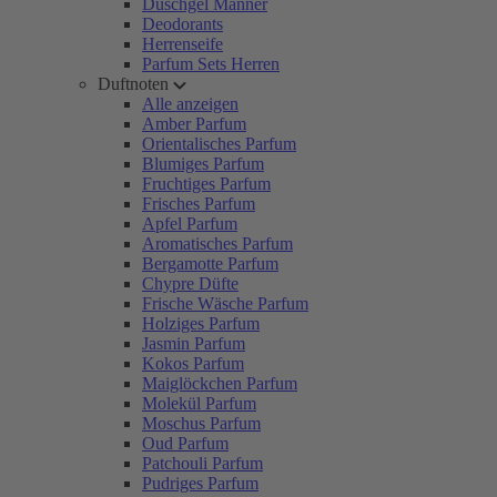
Duschgel Männer
Deodorants
Herrenseife
Parfum Sets Herren
Duftnoten
Alle anzeigen
Amber Parfum
Orientalisches Parfum
Blumiges Parfum
Fruchtiges Parfum
Frisches Parfum
Apfel Parfum
Aromatisches Parfum
Bergamotte Parfum
Chypre Düfte
Frische Wäsche Parfum
Holziges Parfum
Jasmin Parfum
Kokos Parfum
Maiglöckchen Parfum
Molekül Parfum
Moschus Parfum
Oud Parfum
Patchouli Parfum
Pudriges Parfum