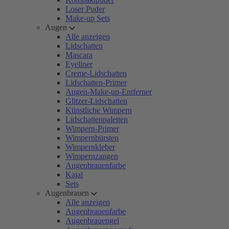
Loser Puder
Make-up Sets
Augen
Alle anzeigen
Lidschatten
Mascara
Eyeliner
Creme-Lidschatten
Lidschatten-Primer
Augen-Make-up-Entferner
Glitzer-Lidschatten
Künstliche Wimpern
Lidschattenpaletten
Wimpern-Primer
Wimpernbürsten
Wimpernkleber
Wimpernzangen
Augenbrauenfarbe
Kajal
Sets
Augenbrauen
Alle anzeigen
Augenbrauenfarbe
Augenbrauengel