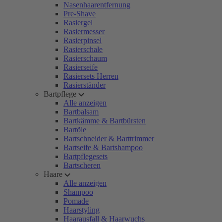
Nasenhaarentfernung
Pre-Shave
Rasiergel
Rasiermesser
Rasierpinsel
Rasierschale
Rasierschaum
Rasierseife
Rasiersets Herren
Rasierständer
Bartpflege
Alle anzeigen
Bartbalsam
Bartkämme & Bartbürsten
Bartöle
Bartschneider & Barttrimmer
Bartseife & Bartshampoo
Bartpflegesets
Bartscheren
Haare
Alle anzeigen
Shampoo
Pomade
Haarstyling
Haarausfall & Haarwuchs