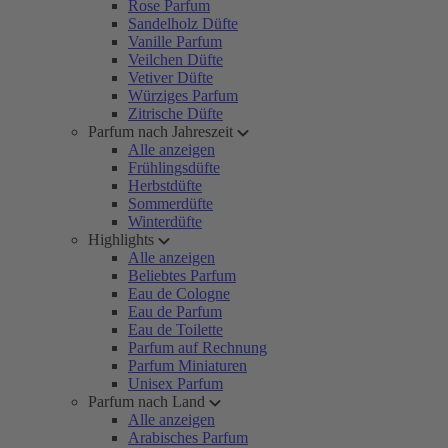
Rose Parfum
Sandelholz Düfte
Vanille Parfum
Veilchen Düfte
Vetiver Düfte
Würziges Parfum
Zitrische Düfte
Parfum nach Jahreszeit
Alle anzeigen
Frühlingsdüfte
Herbstdüfte
Sommerdüfte
Winterdüfte
Highlights
Alle anzeigen
Beliebtes Parfum
Eau de Cologne
Eau de Parfum
Eau de Toilette
Parfum auf Rechnung
Parfum Miniaturen
Unisex Parfum
Parfum nach Land
Alle anzeigen
Arabisches Parfum