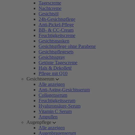
Tagescreme
Nachtcreme
Gesichtsöl
24h-Gesichtspflege
Anti-Pickel-Pflege
BB- & CC-Cream
Feuchtigkeitscreme
Gesichtsmasken
Gesichtspflege ohne Parabene
Gesichtspflegesets
Gesichtsspray
Getönte Tagescreme
Hals & Dekolleté
Pflege mit Q10
Gesichtsserum
Alle anzeigen
Anti-Aging-Gesichtsserum
Collagenserum
Feuchtigkeitsserum
Hyaluronsäure-Serum
Vitamin C Serum
Ampullen
Augenpflege
Alle anzeigen
Augenbrauenserum