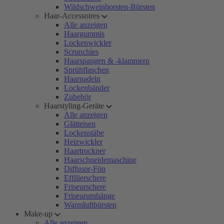
Wildschweinborsten-Bürsten
Haar-Accessoires
Alle anzeigen
Haargummis
Lockenwickler
Scrunchies
Haarspangen & -klammern
Sprühflaschen
Haarnadeln
Lockenbänder
Zubehör
Haarstyling-Geräte
Alle anzeigen
Glätteisen
Lockenstäbe
Heizwickler
Haartrockner
Haarschneidemaschine
Diffusor-Fön
Effilierschere
Friseurschere
Friseurumhänge
Warmluftbürsten
Make-up
Alle anzeigen