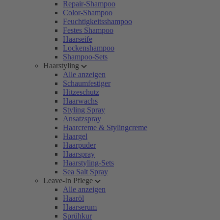
Repair-Shampoo
Color-Shampoo
Feuchtigkeitsshampoo
Festes Shampoo
Haarseife
Lockenshampoo
Shampoo-Sets
Haarstyling
Alle anzeigen
Schaumfestiger
Hitzeschutz
Haarwachs
Styling Spray
Ansatzspray
Haarcreme & Stylingcreme
Haargel
Haarpuder
Haarspray
Haarstyling-Sets
Sea Salt Spray
Leave-In Pflege
Alle anzeigen
Haaröl
Haarserum
Sprühkur