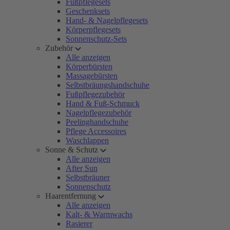
Fußpflegesets
Geschenksets
Hand- & Nagelpflegesets
Körperpflegesets
Sonnenschutz-Sets
Zubehör
Alle anzeigen
Körperbürsten
Massagebürsten
Selbstbräungshandschuhe
Fußpflegezubehör
Hand & Fuß-Schmuck
Nagelpflegezubehör
Peelinghandschuhe
Pflege Accessoires
Waschlappen
Sonne & Schutz
Alle anzeigen
After Sun
Selbstbräuner
Sonnenschutz
Haarentfernung
Alle anzeigen
Kalt- & Warmwachs
Rasierer