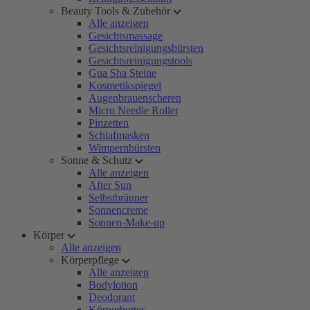
Beauty Tools & Zubehör
Alle anzeigen
Gesichtsmassage
Gesichtsreinigungsbürsten
Gesichtsreinigungstools
Gua Sha Steine
Kosmetikspiegel
Augenbrauenscheren
Micro Needle Roller
Pinzetten
Schlafmasken
Wimpernbürsten
Sonne & Schutz
Alle anzeigen
After Sun
Selbstbräuner
Sonnencreme
Sonnen-Make-up
Körper
Alle anzeigen
Körperpflege
Alle anzeigen
Bodylotion
Deodorant
Körperbutter