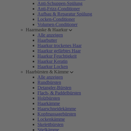
Anti-Schuppen-Spülung
Anti-Frizz-Conditioner
Aufbau & Reparatur Spülung
Locken-Conditioner
Volumen-Conditioner
Haarmaske & Haarkur
Alle anzeigen
Haarbutter
Haarkur trockenes Haar
Haarkur gefärbtes Haar
Haarkur Feuchtigkeit
Haarkur Keratin
Haarkur Locken
Haarbürsten & Kämme
Alle anzeigen
Rundbürsten
Detangler-Bürsten
Flach- & Paddelbürsten
Holzbürsten
Haarkämme
Haarschneidekämme
Kopfmassagebürsten
Lockenkämme
Skelettbürsten
Stielkämme