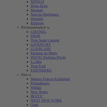
SENSAI
Hugo Boss
Montale
Narciso Rodriguez
Shiseido
Rabanne
Premiummarken
CHANEL
DIOR
Yves Saint Laurent
GIVENCHY
GUERLAIN
Parfums de Marly
INITIO Parfums Privés
La Mer
Tom Ford
EISENBERG
Neu
Maison Francis Kurkdjian
Penhaligon's
Widian
New Notes
IRÄYE
NEST NEW YORK
Ouai