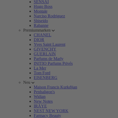
SENSAI
Hugo Boss
Montale
Narciso Rodriguez
Shiseido
Rabanne
Premiummarken
CHANEL
DIOR
Yves Saint Laurent
GIVENCHY
GUERLAIN
Parfums de Marly
INITIO Parfums Privés
La Mer
Tom Ford
EISENBERG
Neu
Maison Francis Kurkdjian
Penhaligon's
Widian
New Notes
IRÄYE
NEST NEW YORK
Farmacy Beauty