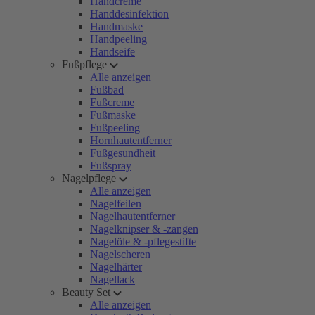
Handcreme
Handdesinfektion
Handmaske
Handpeeling
Handseife
Fußpflege
Alle anzeigen
Fußbad
Fußcreme
Fußmaske
Fußpeeling
Hornhautentferner
Fußgesundheit
Fußspray
Nagelpflege
Alle anzeigen
Nagelfeilen
Nagelhautentferner
Nagelknipser & -zangen
Nagelöle & -pflegestifte
Nagelscheren
Nagelhärter
Nagellack
Beauty Set
Alle anzeigen