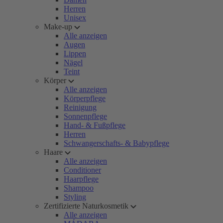
Herren
Unisex
Make-up
Alle anzeigen
Augen
Lippen
Nägel
Teint
Körper
Alle anzeigen
Körperpflege
Reinigung
Sonnenpflege
Hand- & Fußpflege
Herren
Schwangerschafts- & Babypflege
Haare
Alle anzeigen
Conditioner
Haarpflege
Shampoo
Styling
Zertifizierte Naturkosmetik
Alle anzeigen