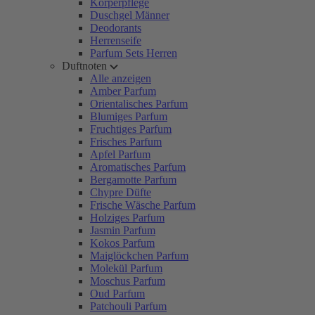
Körperpflege
Duschgel Männer
Deodorants
Herrenseife
Parfum Sets Herren
Duftnoten
Alle anzeigen
Amber Parfum
Orientalisches Parfum
Blumiges Parfum
Fruchtiges Parfum
Frisches Parfum
Apfel Parfum
Aromatisches Parfum
Bergamotte Parfum
Chypre Düfte
Frische Wäsche Parfum
Holziges Parfum
Jasmin Parfum
Kokos Parfum
Maiglöckchen Parfum
Molekül Parfum
Moschus Parfum
Oud Parfum
Patchouli Parfum