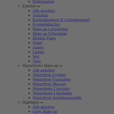
Puderquasten
Zubehör
Alle anzeigen
Anspitzer
Kosmetikspiegel & Schminkspiegel
Kosmetiktaschen
Make-up Leerpaletten
Make-up Schwämme
Blotting Paper
Nägel
Augen
Lippen
Sets
Teint
Wasserfestes Make-up
Alle anzeigen
Wasserfeste Eyeliner
Wasserfeste Foundation
Wasserfeste Mascara
Wasserfester Concealer
Wasserfester Lidschatten
Wasserfeste Augenbrauenstifte
Highlights
Alle anzeigen
Glow Make-up