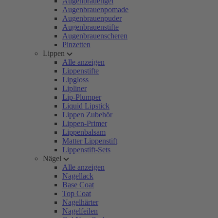
Augenbrauengel
Augenbrauenpomade
Augenbrauenpuder
Augenbrauenstifte
Augenbrauenscheren
Pinzetten
Lippen
Alle anzeigen
Lippenstifte
Lipgloss
Lipliner
Lip-Plumper
Liquid Lipstick
Lippen Zubehör
Lippen-Primer
Lippenbalsam
Matter Lippenstift
Lippenstift-Sets
Nägel
Alle anzeigen
Nagellack
Base Coat
Top Coat
Nagelhärter
Nagelfeilen