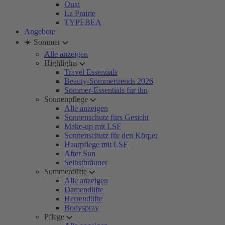
Ouai
La Prairie
TYPEBEA
Angebote
☀️ Sommer
Alle anzeigen
Highlights
Travel Essentials
Beauty-Sommertrends 2026
Sommer-Essentials für ihn
Sonnenpflege
Alle anzeigen
Sonnenschutz fürs Gesicht
Make-up mit LSF
Sonnenschutz für den Körper
Haarpflege mit LSF
After Sun
Selbstbräuner
Sommerdüfte
Alle anzeigen
Damendüfte
Herrendüfte
Bodyspray
Pflege