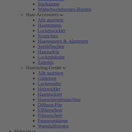
Stielkämme
Wildschweinborsten-Bürsten
Haar-Accessoires
Alle anzeigen
Haargummis
Lockenwickler
Scrunchies
Haarspangen & -klammern
Sprühflaschen
Haarnadeln
Lockenbänder
Zubehör
Haarstyling-Geräte
Alle anzeigen
Glätteisen
Lockenstäbe
Heizwickler
Haartrockner
Haarschneidemaschine
Diffusor-Fön
Effilierschere
Friseurschere
Friseurumhänge
Warmluftbürsten
Make-up