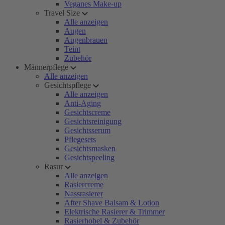
Veganes Make-up
Travel Size
Alle anzeigen
Augen
Augenbrauen
Teint
Zubehör
Männerpflege
Alle anzeigen
Gesichtspflege
Alle anzeigen
Anti-Aging
Gesichtscreme
Gesichtsreinigung
Gesichtsserum
Pflegesets
Gesichtsmasken
Gesichtspeeling
Rasur
Alle anzeigen
Rasiercreme
Nassrasierer
After Shave Balsam & Lotion
Elektrische Rasierer & Trimmer
Rasierhobel & Zubehör