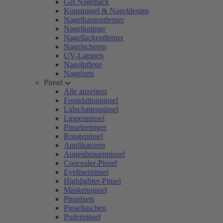
Gel Nagellack
Kunstnägel & Nageldesign
Nagelhautentferner
Nagelknipser
Nagellackentferner
Nagelscheren
UV-Lampen
Nagelpflege
Nagelsets
Pinsel
Alle anzeigen
Foundationpinsel
Lidschattenpinsel
Lippenpinsel
Pinselreiniger
Rougepinsel
Applikatoren
Augenbrauenpinsel
Concealer-Pinsel
Eyelinerpinsel
Highlighter-Pinsel
Maskenpinsel
Pinselsets
Pinseltaschen
Puderpinsel