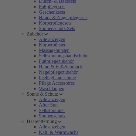
Dusch- & Badesets
Fußpflegesets
Geschenksets
Hand- & Nagelpflegesets
Körperpflegesets
Sonnenschutz-Sets
Zubehör
Alle anzeigen
Körperbürsten
Massagebürsten
Selbstbräungshandschuhe
Fußpflegezubehör
Hand & Fuß-Schmuck
Nagelpflegezubehör
Peelinghandschuhe
Pflege Accessoires
Waschlappen
Sonne & Schutz
Alle anzeigen
After Sun
Selbstbräuner
Sonnenschutz
Haarentfernung
Alle anzeigen
Kalt- & Warmwachs