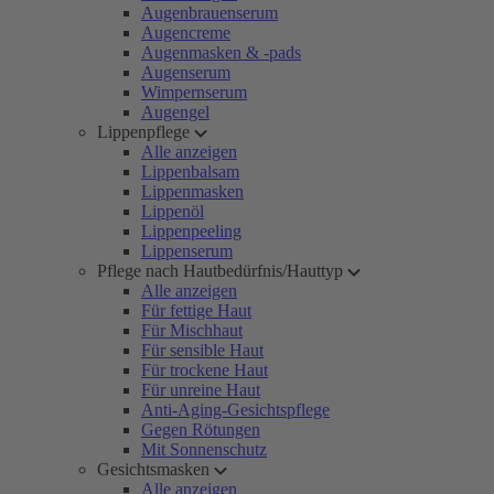
Augenbrauenserum
Augencreme
Augenmasken & -pads
Augenserum
Wimpernserum
Augengel
Lippenpflege
Alle anzeigen
Lippenbalsam
Lippenmasken
Lippenöl
Lippenpeeling
Lippenserum
Pflege nach Hautbedürfnis/Hauttyp
Alle anzeigen
Für fettige Haut
Für Mischhaut
Für sensible Haut
Für trockene Haut
Für unreine Haut
Anti-Aging-Gesichtspflege
Gegen Rötungen
Mit Sonnenschutz
Gesichtsmasken
Alle anzeigen