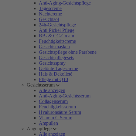
Anti-Aging-Gesichtspflege
Tagescreme
Nachtcreme
Gesichtsöl
24h-Gesichtspflege
Anti-Pickel-Pflege
BB- & CC-Cream
Feuchtigkeitscreme
Gesichtsmasken
Gesichtspflege ohne Parabene
Gesichtspflegesets
Gesichtsspray
Getönte Tagescreme
Hals & Dekolleté
Pflege mit Q10
Gesichtsserum
Alle anzeigen
Anti-Aging-Gesichtsserum
Collagenserum
Feuchtigkeitsserum
Hyaluronsäure-Serum
Vitamin C Serum
Ampullen
Augenpflege
Alle anzeigen