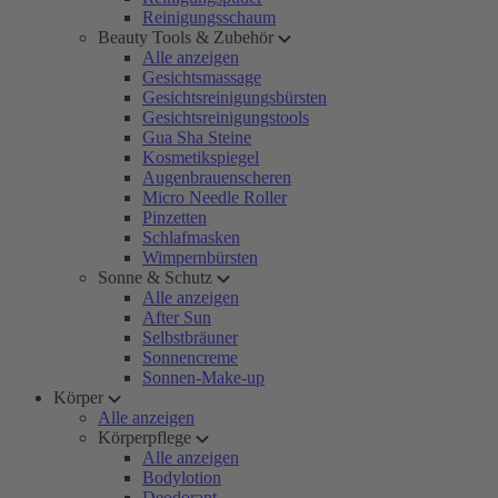
Reinigungsschaum
Beauty Tools & Zubehör
Alle anzeigen
Gesichtsmassage
Gesichtsreinigungsbürsten
Gesichtsreinigungstools
Gua Sha Steine
Kosmetikspiegel
Augenbrauenscheren
Micro Needle Roller
Pinzetten
Schlafmasken
Wimpernbürsten
Sonne & Schutz
Alle anzeigen
After Sun
Selbstbräuner
Sonnencreme
Sonnen-Make-up
Körper
Alle anzeigen
Körperpflege
Alle anzeigen
Bodylotion
Deodorant