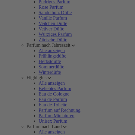
Pudriges Parfum
Rose Parfum
Sandelholz Düfte
Vanille Parfum
Veilchen Düfte
Vetiver Düfte
Würziges Parfum
Zitrische Düfte
Parfum nach Jahreszeit
Alle anzeigen
Frühlingsdüfte
Herbstdüfte
Sommerdüfte
Winterdüfte
Highlights
Alle anzeigen
Beliebtes Parfum
Eau de Cologne
Eau de Parfum
Eau de Toilette
Parfum auf Rechnung
Parfum Miniaturen
Unisex Parfum
Parfum nach Land
Alle anzeigen