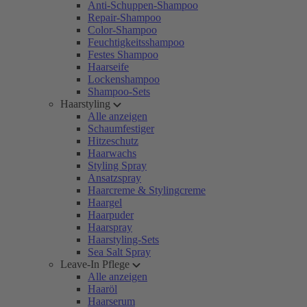
Anti-Schuppen-Shampoo
Repair-Shampoo
Color-Shampoo
Feuchtigkeitsshampoo
Festes Shampoo
Haarseife
Lockenshampoo
Shampoo-Sets
Haarstyling
Alle anzeigen
Schaumfestiger
Hitzeschutz
Haarwachs
Styling Spray
Ansatzspray
Haarcreme & Stylingcreme
Haargel
Haarpuder
Haarspray
Haarstyling-Sets
Sea Salt Spray
Leave-In Pflege
Alle anzeigen
Haaröl
Haarserum