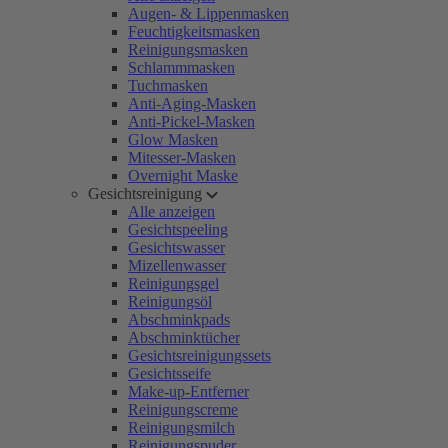
Augen- & Lippenmasken
Feuchtigkeitsmasken
Reinigungsmasken
Schlammmasken
Tuchmasken
Anti-Aging-Masken
Anti-Pickel-Masken
Glow Masken
Mitesser-Masken
Overnight Maske
Gesichtsreinigung
Alle anzeigen
Gesichtspeeling
Gesichtswasser
Mizellenwasser
Reinigungsgel
Reinigungsöl
Abschminkpads
Abschminktücher
Gesichtsreinigungssets
Gesichtsseife
Make-up-Entferner
Reinigungscreme
Reinigungsmilch
Reinigungspuder