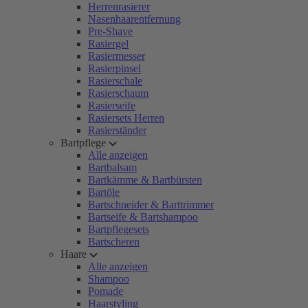
Herrenrasierer
Nasenhaarentfernung
Pre-Shave
Rasiergel
Rasiermesser
Rasierpinsel
Rasierschale
Rasierschaum
Rasierseife
Rasiersets Herren
Rasierständer
Bartpflege
Alle anzeigen
Bartbalsam
Bartkämme & Bartbürsten
Bartöle
Bartschneider & Barttrimmer
Bartseife & Bartshampoo
Bartpflegesets
Bartscheren
Haare
Alle anzeigen
Shampoo
Pomade
Haarstyling