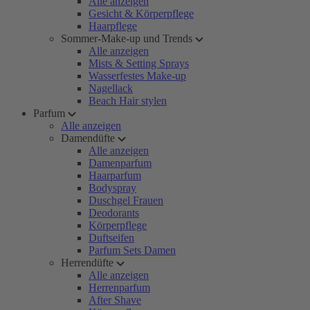
Alle anzeigen
Gesicht & Körperpflege
Haarpflege
Sommer-Make-up und Trends
Alle anzeigen
Mists & Setting Sprays
Wasserfestes Make-up
Nagellack
Beach Hair stylen
Parfum
Alle anzeigen
Damendüfte
Alle anzeigen
Damenparfum
Haarparfum
Bodyspray
Duschgel Frauen
Deodorants
Körperpflege
Duftseifen
Parfum Sets Damen
Herrendüfte
Alle anzeigen
Herrenparfum
After Shave