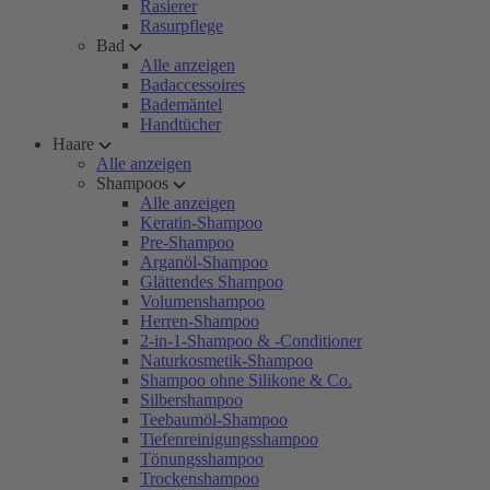
Rasierer
Rasurpflege
Bad
Alle anzeigen
Badaccessoires
Bademäntel
Handtücher
Haare
Alle anzeigen
Shampoos
Alle anzeigen
Keratin-Shampoo
Pre-Shampoo
Arganöl-Shampoo
Glättendes Shampoo
Volumenshampoo
Herren-Shampoo
2-in-1-Shampoo & -Conditioner
Naturkosmetik-Shampoo
Shampoo ohne Silikone & Co.
Silbershampoo
Teebaumöl-Shampoo
Tiefenreinigungsshampoo
Tönungsshampoo
Trockenshampoo