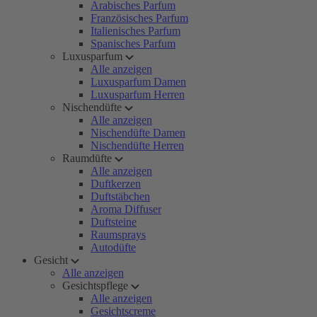
Arabisches Parfum
Französisches Parfum
Italienisches Parfum
Spanisches Parfum
Luxusparfum
Alle anzeigen
Luxusparfum Damen
Luxusparfum Herren
Nischendüfte
Alle anzeigen
Nischendüfte Damen
Nischendüfte Herren
Raumdüfte
Alle anzeigen
Duftkerzen
Duftstäbchen
Aroma Diffuser
Duftsteine
Raumsprays
Autodüfte
Gesicht
Alle anzeigen
Gesichtspflege
Alle anzeigen
Gesichtscreme