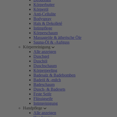
Körperbutter
Körperöl
Anti-Cellulite
Bodyspray
Hals & Dekolleté
Intimpflege
Körperschaum
Massageöle & ätherische Öle
Sauna-Öl & -Aufguss
Körperreinigung
Alle anzeigen
Duschgel
Duschöl
Duschschaum
Körperpeeling
Badesalz & Badebomben
Badeöl & -milch
Badeschaum
Dusch- & Badesets
Feste Seife
Flüssigseife
Intimreinigung
Handpflege
Alle anzeigen