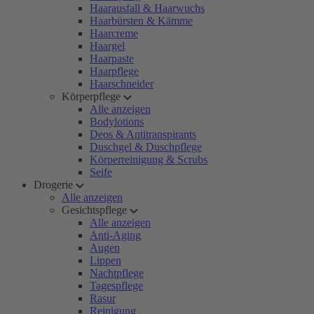
Haarausfall & Haarwuchs
Haarbürsten & Kämme
Haarcreme
Haargel
Haarpaste
Haarpflege
Haarschneider
Körperpflege
Alle anzeigen
Bodylotions
Deos & Antitranspirants
Duschgel & Duschpflege
Körperreinigung & Scrubs
Seife
Drogerie
Alle anzeigen
Gesichtspflege
Alle anzeigen
Anti-Aging
Augen
Lippen
Nachtpflege
Tagespflege
Rasur
Reinigung