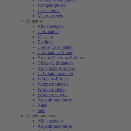
Kompaktpuder
Loser Puder
Make-up Sets
Augen
Alle anzeigen
Lidschatten
Mascara
Eyeliner
Creme-Lidschatten
Lidschatten-Primer
Augen-Make-up-Entferner
Glitzer-Lidschatten
Künstliche Wimpern
Lidschattenpaletten
Wimpern-Primer
Wimpernbürsten
Wimpernkleber
Wimpernzangen
Augenbrauenfarbe
Kajal
Sets
Augenbrauen
Alle anzeigen
Augenbrauenfarbe