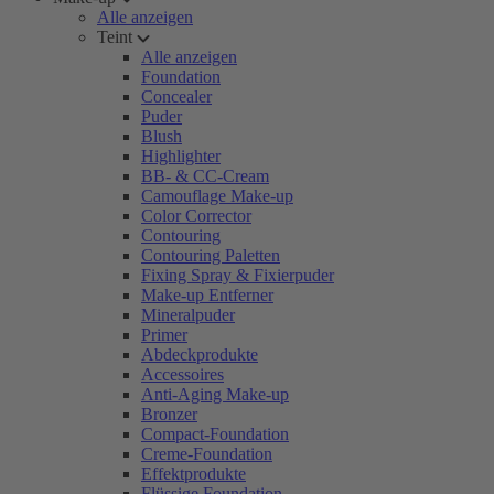
Alle anzeigen
Teint
Alle anzeigen
Foundation
Concealer
Puder
Blush
Highlighter
BB- & CC-Cream
Camouflage Make-up
Color Corrector
Contouring
Contouring Paletten
Fixing Spray & Fixierpuder
Make-up Entferner
Mineralpuder
Primer
Abdeckprodukte
Accessoires
Anti-Aging Make-up
Bronzer
Compact-Foundation
Creme-Foundation
Effektprodukte
Flüssige Foundation