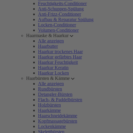
Feuchtigkeits-Conditioner
Anti-Schuppen-Spülung
Anti-Frizz-Conditioner
Aufbau & Reparatur Spülung
Locken-Conditioner
Volumen-Conditioner
Haarmaske & Haarkur
Alle anzeigen
Haarbutter
Haarkur trockenes Haar
Haarkur gefärbtes Haar
Haarkur Feuchtigkeit
Haarkur Keratin
Haarkur Locken
Haarbürsten & Kämme
Alle anzeigen
Rundbürsten
Detangler-Bürsten
Flach- & Paddelbürsten
Holzbürsten
Haarkämme
Haarschneidekämme
Kopfmassagebürsten
Lockenkämme
Skelettbürsten