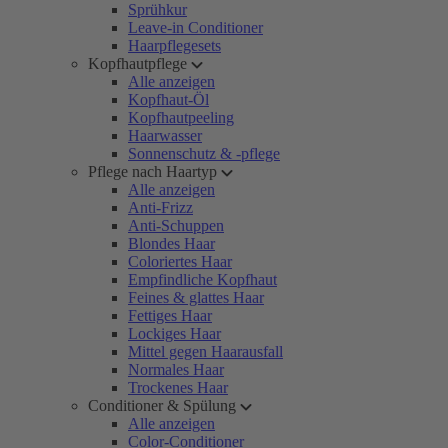
Sprühkur
Leave-in Conditioner
Haarpflegesets
Kopfhautpflege
Alle anzeigen
Kopfhaut-Öl
Kopfhautpeeling
Haarwasser
Sonnenschutz & -pflege
Pflege nach Haartyp
Alle anzeigen
Anti-Frizz
Anti-Schuppen
Blondes Haar
Coloriertes Haar
Empfindliche Kopfhaut
Feines & glattes Haar
Fettiges Haar
Lockiges Haar
Mittel gegen Haarausfall
Normales Haar
Trockenes Haar
Conditioner & Spülung
Alle anzeigen
Color-Conditioner