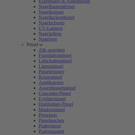
Kunstnägel & Nageldesign
Nagelhautentferner
Nagelknipser
Nagellackentferner
Nagelscheren
UV-Lampen
Nagelpflege
Nagelsets
Pinsel
Alle anzeigen
Foundationpinsel
Lidschattenpinsel
Lippenpinsel
Pinselreiniger
Rougepinsel
Applikatoren
Augenbrauenpinsel
Concealer-Pinsel
Eyelinerpinsel
Highlighter-Pinsel
Maskenpinsel
Pinselsets
Pinseltaschen
Puderpinsel
Puderquasten