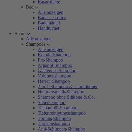
Rasurpflege
Bad
Alle anzeigen
Badaccessoires
Bademäntel
Handtücher
Haare
Alle anzeigen
Shampoos
Alle anzeigen
Keratin-Shampoo
Pre-Shampoo
Arganöl-Shampoo
Glättendes Shampoo
Volumenshampoo
Herren-Shampoo
2-in-1-Shampoo & -Conditioner
Naturkosmetik-Shampoo
Shampoo ohne Silikone & Co.
Silbershampoo
Teebaumöl-Shampoo
Tiefenreinigungsshampoo
Tönungsshampoo
Trockenshampoo
Anti-Schuppen-Shampoo