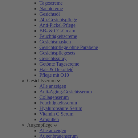
Tagescreme
Nachtcreme
Gesichtsöl
24h-Gesichtspflege
Anti-Pickel-Pflege
BB- & CC-Cream
Feuchtigkeitscreme
Gesichtsmasken
Gesichtspflege ohne Parabene
Gesichtspflegesets
Gesichtsspray
Getönte Tagescreme
Hals & Dekolleté
Pflege mit Q10
Gesichtsserum
Alle anzeigen
Anti-Aging-Gesichtsserum
Collagenserum
Feuchtigkeitsserum
Hyaluronsäure-Serum
Vitamin C Serum
Ampullen
Augenpflege
Alle anzeigen
Augenbrauenserum