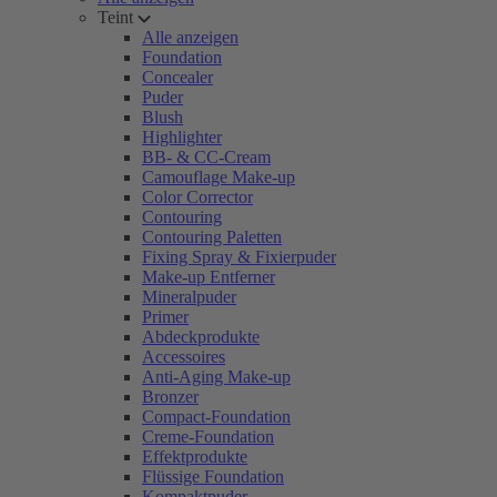
Teint
Alle anzeigen
Foundation
Concealer
Puder
Blush
Highlighter
BB- & CC-Cream
Camouflage Make-up
Color Corrector
Contouring
Contouring Paletten
Fixing Spray & Fixierpuder
Make-up Entferner
Mineralpuder
Primer
Abdeckprodukte
Accessoires
Anti-Aging Make-up
Bronzer
Compact-Foundation
Creme-Foundation
Effektprodukte
Flüssige Foundation
Kompaktpuder