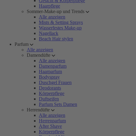
Gesicht & Körperpflege
Haarpflege
Sommer-Make-up und Trends
Alle anzeigen
Mists & Setting Sprays
Wasserfestes Make-up
Nagellack
Beach Hair stylen
Parfum
Alle anzeigen
Damendüfte
Alle anzeigen
Damenparfum
Haarparfum
Bodyspray
Duschgel Frauen
Deodorants
Körperpflege
Duftseifen
Parfum Sets Damen
Herrendüfte
Alle anzeigen
Herrenparfum
After Shave
Körperpflege