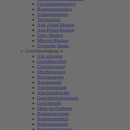
Feuchtigkeitsmasken
Reinigungsmasken
Schlammmasken
Tuchmasken
Anti-Aging-Masken
Anti-Pickel-Masken
Glow Masken
Mitesser-Masken
Overnight Maske
Gesichtsreinigung
Alle anzeigen
Gesichtspeeling
Gesichtswasser
Mizellenwasser
Reinigungsgel
Reinigungsöl
Abschminkpads
Abschminktücher
Gesichtsreinigungssets
Gesichtsseife
Make-up-Entferner
Reinigungscreme
Reinigungsmilch
Reinigungspuder
Reinigungsschaum