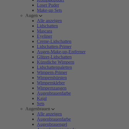
Loser Puder
Make-up Sets
Augen
Alle anzeigen
Lidschatten
Mascara
Eyeliner
Creme-Lidschatten
Lidschatten-Primer
Augen-Make-up-Entferner
Glitzer-Lidschatten
Künstliche Wimpern
Lidschattenpaletten
Wimpern-Primer
Wimpernbürsten
Wimpernkleber
Wimpernzangen
Augenbrauenfarbe
Kajal
Sets
Augenbrauen
Alle anzeigen
Augenbrauenfarbe
Augenbrauengel