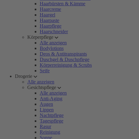
Haarbürsten & Kämme
Haarcreme
Haargel
Haarpaste
Haarpflege
Haarschneider
Körperpflege
Alle anzeigen
Bodylotions
Deos & Antitranspirants
Duschgel & Duschpflege
Körperreinigung & Scrubs
Seife
Drogerie
Alle anzeigen
Gesichtspflege
Alle anzeigen
Anti-Aging
Augen
Lippen
Nachtpflege
Tagespflege
Rasur
Reinigung
Sonne