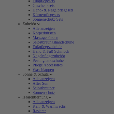
Fußpflegesets
Geschenksets
Hand- & Nagelpflegesets
Körperpflegesets
Sonnenschutz-Sets
Zubehör
Alle anzeigen
Körperbürsten
Massagebürsten
Selbstbräungshandschuhe
Fußpflegezubehör
Hand & Fuß-Schmuck
Nagelpflegezubehör
Peelinghandschuhe
Pflege Accessoires
Waschlappen
Sonne & Schutz
Alle anzeigen
After Sun
Selbstbräuner
Sonnenschutz
Haarentfernung
Alle anzeigen
Kalt- & Warmwachs
Rasierer