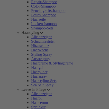
Repair-Shampoo
Color-Shampoo
Feuchtigkeitsshampoo
Festes Shampoo
Haarseife
Lockenshampoo
Shampoo-Sets
Haarstyling
Alle anzeigen
Schaumfestiger
Hitzeschutz
Haarwachs
Styling Spray
Ansatzspray
Haarcreme & Stylingcreme
Haargel
Haarpuder
Haarspray
Haarstyling-Sets
Sea Salt Spray
Leave-In Pflege
Alle anzeigen
Haaröl
Haarserum
Sprühkur