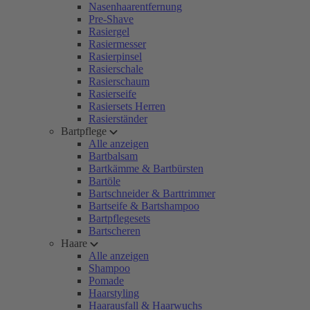
Nasenhaarentfernung
Pre-Shave
Rasiergel
Rasiermesser
Rasierpinsel
Rasierschale
Rasierschaum
Rasierseife
Rasiersets Herren
Rasierständer
Bartpflege
Alle anzeigen
Bartbalsam
Bartkämme & Bartbürsten
Bartöle
Bartschneider & Barttrimmer
Bartseife & Bartshampoo
Bartpflegesets
Bartscheren
Haare
Alle anzeigen
Shampoo
Pomade
Haarstyling
Haarausfall & Haarwuchs