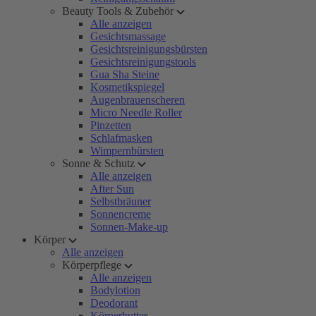
Beauty Tools & Zubehör
Alle anzeigen
Gesichtsmassage
Gesichtsreinigungsbürsten
Gesichtsreinigungstools
Gua Sha Steine
Kosmetikspiegel
Augenbrauenscheren
Micro Needle Roller
Pinzetten
Schlafmasken
Wimpernbürsten
Sonne & Schutz
Alle anzeigen
After Sun
Selbstbräuner
Sonnencreme
Sonnen-Make-up
Körper
Alle anzeigen
Körperpflege
Alle anzeigen
Bodylotion
Deodorant
Körperbutter