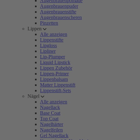
Augenbrauenpomade
Augenbrauenpuder
Augenbrauenstifte
Augenbrauenscheren
Pinzetten
Lippen
Alle anzeigen
Lippenstifte
Lipgloss
Lipliner
Lip-Plumper
Liquid Lipstick
Lippen Zubehör
Lippen-Primer
Lippenbalsam
Matter Lippenstift
Lippenstift-Sets
Nägel
Alle anzeigen
Nagellack
Base Coat
Top Coat
Nagelhärter
Nagelfeilen
Gel Nagellack