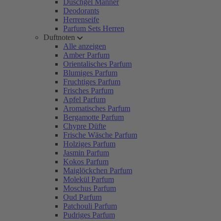
Duschgel Männer
Deodorants
Herrenseife
Parfum Sets Herren
Duftnoten
Alle anzeigen
Amber Parfum
Orientalisches Parfum
Blumiges Parfum
Fruchtiges Parfum
Frisches Parfum
Apfel Parfum
Aromatisches Parfum
Bergamotte Parfum
Chypre Düfte
Frische Wäsche Parfum
Holziges Parfum
Jasmin Parfum
Kokos Parfum
Maiglöckchen Parfum
Molekül Parfum
Moschus Parfum
Oud Parfum
Patchouli Parfum
Pudriges Parfum