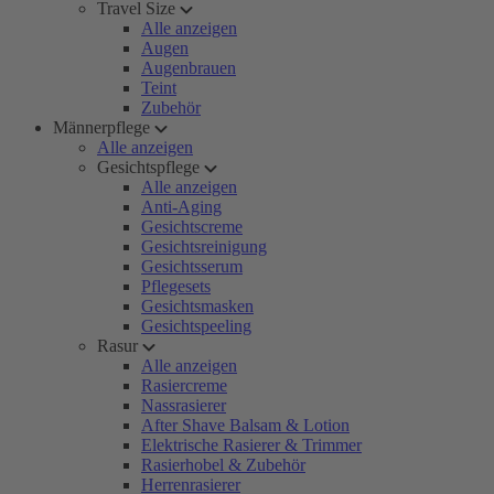
Travel Size
Alle anzeigen
Augen
Augenbrauen
Teint
Zubehör
Männerpflege
Alle anzeigen
Gesichtspflege
Alle anzeigen
Anti-Aging
Gesichtscreme
Gesichtsreinigung
Gesichtsserum
Pflegesets
Gesichtsmasken
Gesichtspeeling
Rasur
Alle anzeigen
Rasiercreme
Nassrasierer
After Shave Balsam & Lotion
Elektrische Rasierer & Trimmer
Rasierhobel & Zubehör
Herrenrasierer