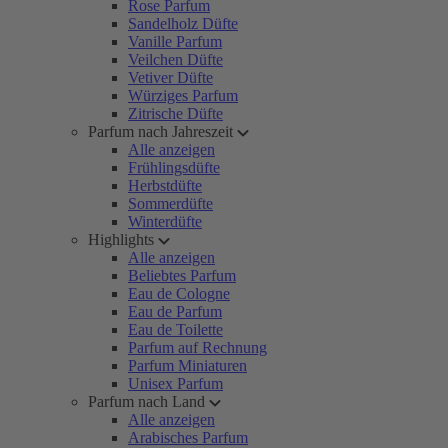
Rose Parfum
Sandelholz Düfte
Vanille Parfum
Veilchen Düfte
Vetiver Düfte
Würziges Parfum
Zitrische Düfte
Parfum nach Jahreszeit
Alle anzeigen
Frühlingsdüfte
Herbstdüfte
Sommerdüfte
Winterdüfte
Highlights
Alle anzeigen
Beliebtes Parfum
Eau de Cologne
Eau de Parfum
Eau de Toilette
Parfum auf Rechnung
Parfum Miniaturen
Unisex Parfum
Parfum nach Land
Alle anzeigen
Arabisches Parfum