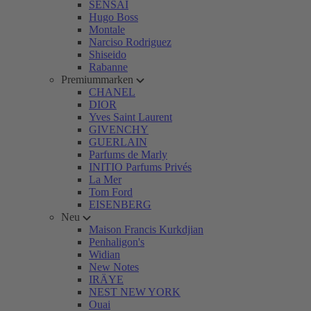
SENSAI
Hugo Boss
Montale
Narciso Rodriguez
Shiseido
Rabanne
Premiummarken
CHANEL
DIOR
Yves Saint Laurent
GIVENCHY
GUERLAIN
Parfums de Marly
INITIO Parfums Privés
La Mer
Tom Ford
EISENBERG
Neu
Maison Francis Kurkdjian
Penhaligon's
Widian
New Notes
IRÄYE
NEST NEW YORK
Ouai