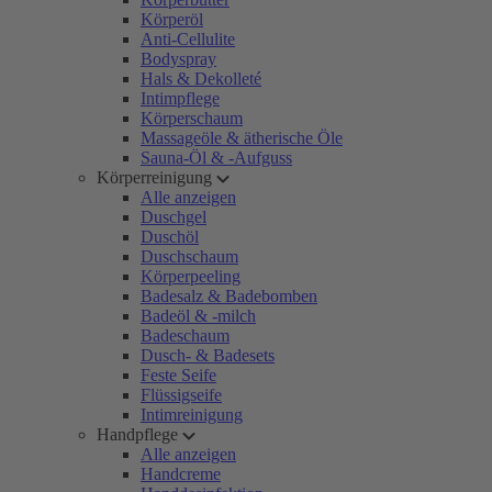
Körperöl
Anti-Cellulite
Bodyspray
Hals & Dekolleté
Intimpflege
Körperschaum
Massageöle & ätherische Öle
Sauna-Öl & -Aufguss
Körperreinigung
Alle anzeigen
Duschgel
Duschöl
Duschschaum
Körperpeeling
Badesalz & Badebomben
Badeöl & -milch
Badeschaum
Dusch- & Badesets
Feste Seife
Flüssigseife
Intimreinigung
Handpflege
Alle anzeigen
Handcreme