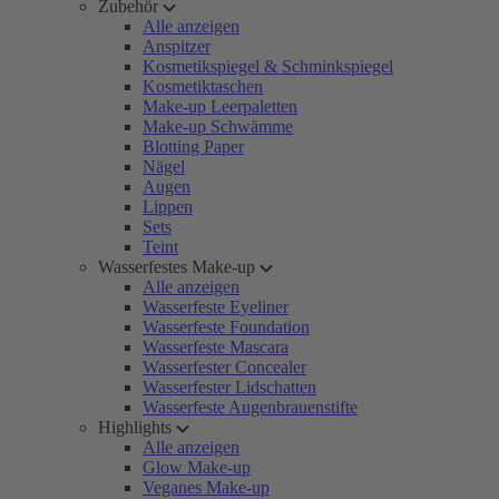
Zubehör
Alle anzeigen
Anspitzer
Kosmetikspiegel & Schminkspiegel
Kosmetiktaschen
Make-up Leerpaletten
Make-up Schwämme
Blotting Paper
Nägel
Augen
Lippen
Sets
Teint
Wasserfestes Make-up
Alle anzeigen
Wasserfeste Eyeliner
Wasserfeste Foundation
Wasserfeste Mascara
Wasserfester Concealer
Wasserfester Lidschatten
Wasserfeste Augenbrauenstifte
Highlights
Alle anzeigen
Glow Make-up
Veganes Make-up