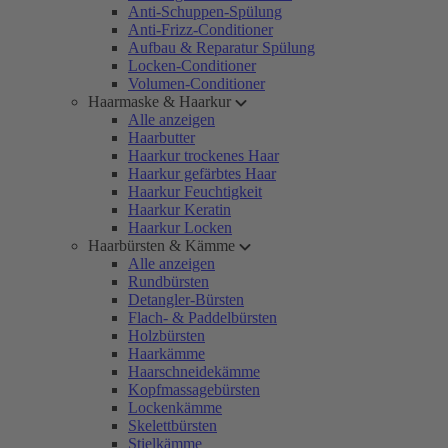
Anti-Schuppen-Spülung
Anti-Frizz-Conditioner
Aufbau & Reparatur Spülung
Locken-Conditioner
Volumen-Conditioner
Haarmaske & Haarkur
Alle anzeigen
Haarbutter
Haarkur trockenes Haar
Haarkur gefärbtes Haar
Haarkur Feuchtigkeit
Haarkur Keratin
Haarkur Locken
Haarbürsten & Kämme
Alle anzeigen
Rundbürsten
Detangler-Bürsten
Flach- & Paddelbürsten
Holzbürsten
Haarkämme
Haarschneidekämme
Kopfmassagebürsten
Lockenkämme
Skelettbürsten
Stielkämme