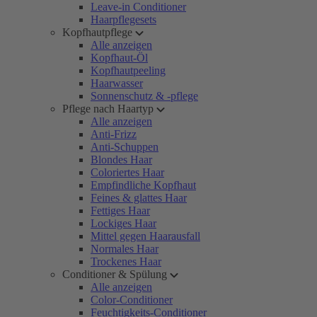
Leave-in Conditioner
Haarpflegesets
Kopfhautpflege
Alle anzeigen
Kopfhaut-Öl
Kopfhautpeeling
Haarwasser
Sonnenschutz & -pflege
Pflege nach Haartyp
Alle anzeigen
Anti-Frizz
Anti-Schuppen
Blondes Haar
Coloriertes Haar
Empfindliche Kopfhaut
Feines & glattes Haar
Fettiges Haar
Lockiges Haar
Mittel gegen Haarausfall
Normales Haar
Trockenes Haar
Conditioner & Spülung
Alle anzeigen
Color-Conditioner
Feuchtigkeits-Conditioner