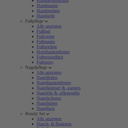
Handdesinfektion
Handmaske
Handpeeling
Handseife
Fußpflege
Alle anzeigen
Fußbad
Fußcreme
Fußmaske
Fußpeeling
Hornhautentferner
Fußgesundheit
Fußspray
Nagelpflege
Alle anzeigen
Nagelfeilen
Nagelhautentferner
Nagelknipser & -zangen
Nagelöle & -pflegestifte
Nagelscheren
Nagelhärter
Nagellack
Beauty Set
Alle anzeigen
Dusch- & Badesets