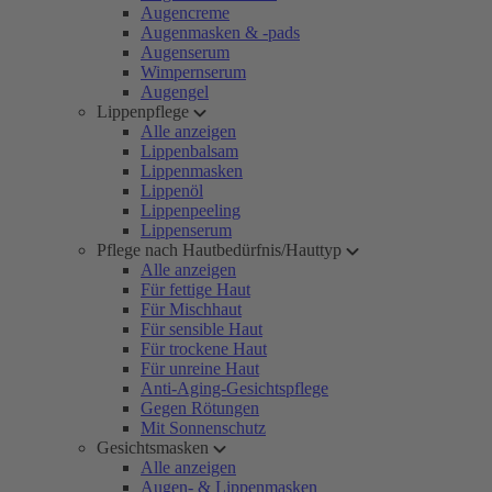
Augencreme
Augenmasken & -pads
Augenserum
Wimpernserum
Augengel
Lippenpflege
Alle anzeigen
Lippenbalsam
Lippenmasken
Lippenöl
Lippenpeeling
Lippenserum
Pflege nach Hautbedürfnis/Hauttyp
Alle anzeigen
Für fettige Haut
Für Mischhaut
Für sensible Haut
Für trockene Haut
Für unreine Haut
Anti-Aging-Gesichtspflege
Gegen Rötungen
Mit Sonnenschutz
Gesichtsmasken
Alle anzeigen
Augen- & Lippenmasken