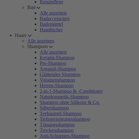
Rasurpflege
Bad
Alle anzeigen
Badaccessoires
Bademäntel
Handtücher
Haare
Alle anzeigen
Shampoos
Alle anzeigen
Keratin-Shampoo
Pre-Shampoo
Arganöl-Shampoo
Glättendes Shampoo
Volumenshampoo
Herren-Shampoo
2-in-1-Shampoo & -Conditioner
Naturkosmetik-Shampoo
Shampoo ohne Silikone & Co.
Silbershampoo
Teebaumöl-Shampoo
Tiefenreinigungsshampoo
Tönungsshampoo
Trockenshampoo
Anti-Schuppen-Shampoo