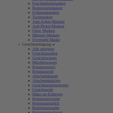
Feuchtigkeitsmasken
Reinigungsmasken
Schlammmasken
Tuchmasken
Anti-Aging-Masken
Anti-Pickel-Masken
Glow Masken
Mitesser-Masken
Overnight Maske
Gesichtsreinigung
Alle anzeigen
Gesichtspeeling
Gesichtswasser
Mizellenwasser
Reinigungsgel
Reinigungsöl
Abschminkpads
Abschminktücher
Gesichtsreinigungssets
Gesichtsseife
Make-up-Entferner
Reinigungscreme
Reinigungsmilch
Reinigungspuder
Reinigungsschaum