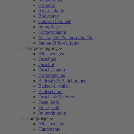
Körperöl
Anti-Cellulite
Bodyspray
Hals & Dekolleté
Intimpflege
Körperschaum
Massageöle & ätherische Öle
Sauna-Öl & -Aufguss
Körperreinigung
Alle anzeigen
Duschgel
Duschöl
Duschschaum
Körperpeeling
Badesalz & Badebomben
Badeöl & -milch
Badeschaum
Dusch- & Badesets
Feste Seife
Flüssigseife
Intimreinigung
Handpflege
Alle anzeigen
Handcreme