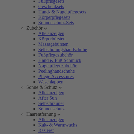
Fußpflegesets
Geschenksets
Hand- & Nagelpflegesets
Körperpflegesets
Sonnenschutz-Sets
Zubehör
Alle anzeigen
Körperbürsten
Massagebürsten
Selbstbräungshandschuhe
Fußpflegezubehör
Hand & Fuß-Schmuck
Nagelpflegezubehör
Peelinghandschuhe
Pflege Accessoires
Waschlappen
Sonne & Schutz
Alle anzeigen
After Sun
Selbstbräuner
Sonnenschutz
Haarentfernung
Alle anzeigen
Kalt- & Warmwachs
Rasierer