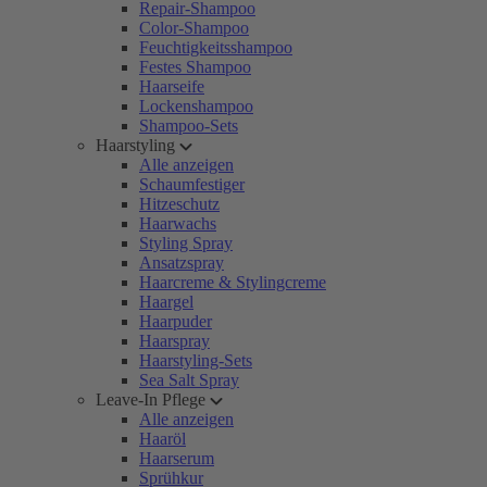
Repair-Shampoo
Color-Shampoo
Feuchtigkeitsshampoo
Festes Shampoo
Haarseife
Lockenshampoo
Shampoo-Sets
Haarstyling
Alle anzeigen
Schaumfestiger
Hitzeschutz
Haarwachs
Styling Spray
Ansatzspray
Haarcreme & Stylingcreme
Haargel
Haarpuder
Haarspray
Haarstyling-Sets
Sea Salt Spray
Leave-In Pflege
Alle anzeigen
Haaröl
Haarserum
Sprühkur