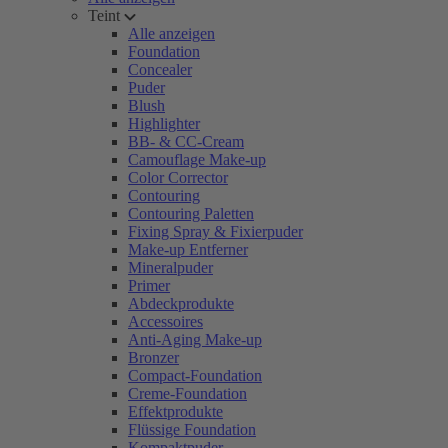
Teint
Alle anzeigen
Foundation
Concealer
Puder
Blush
Highlighter
BB- & CC-Cream
Camouflage Make-up
Color Corrector
Contouring
Contouring Paletten
Fixing Spray & Fixierpuder
Make-up Entferner
Mineralpuder
Primer
Abdeckprodukte
Accessoires
Anti-Aging Make-up
Bronzer
Compact-Foundation
Creme-Foundation
Effektprodukte
Flüssige Foundation
Kompaktpuder