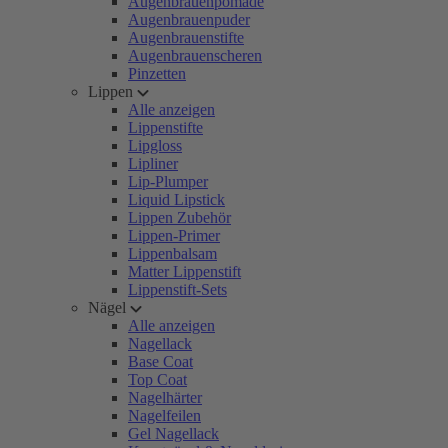
Augenbrauenpomade
Augenbrauenpuder
Augenbrauenstifte
Augenbrauenscheren
Pinzetten
Lippen
Alle anzeigen
Lippenstifte
Lipgloss
Lipliner
Lip-Plumper
Liquid Lipstick
Lippen Zubehör
Lippen-Primer
Lippenbalsam
Matter Lippenstift
Lippenstift-Sets
Nägel
Alle anzeigen
Nagellack
Base Coat
Top Coat
Nagelhärter
Nagelfeilen
Gel Nagellack