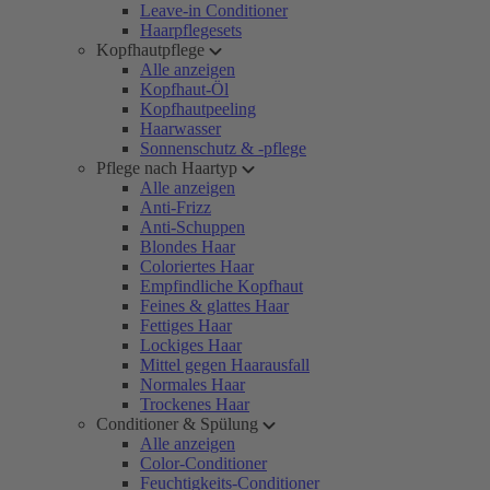
Leave-in Conditioner
Haarpflegesets
Kopfhautpflege
Alle anzeigen
Kopfhaut-Öl
Kopfhautpeeling
Haarwasser
Sonnenschutz & -pflege
Pflege nach Haartyp
Alle anzeigen
Anti-Frizz
Anti-Schuppen
Blondes Haar
Coloriertes Haar
Empfindliche Kopfhaut
Feines & glattes Haar
Fettiges Haar
Lockiges Haar
Mittel gegen Haarausfall
Normales Haar
Trockenes Haar
Conditioner & Spülung
Alle anzeigen
Color-Conditioner
Feuchtigkeits-Conditioner