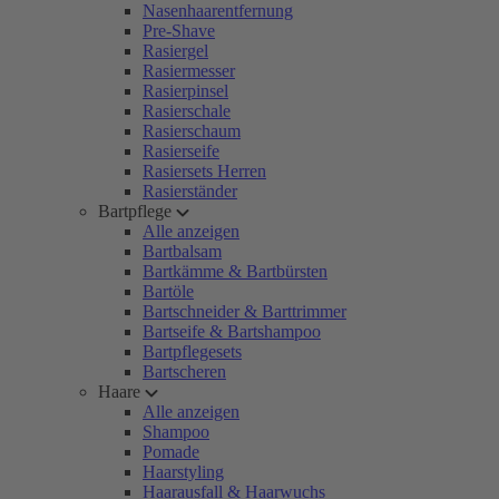
Nasenhaarentfernung
Pre-Shave
Rasiergel
Rasiermesser
Rasierpinsel
Rasierschale
Rasierschaum
Rasierseife
Rasiersets Herren
Rasierständer
Bartpflege
Alle anzeigen
Bartbalsam
Bartkämme & Bartbürsten
Bartöle
Bartschneider & Barttrimmer
Bartseife & Bartshampoo
Bartpflegesets
Bartscheren
Haare
Alle anzeigen
Shampoo
Pomade
Haarstyling
Haarausfall & Haarwuchs