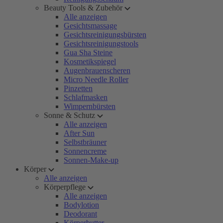
Beauty Tools & Zubehör
Alle anzeigen
Gesichtsmassage
Gesichtsreinigungsbürsten
Gesichtsreinigungstools
Gua Sha Steine
Kosmetikspiegel
Augenbrauenscheren
Micro Needle Roller
Pinzetten
Schlafmasken
Wimpernbürsten
Sonne & Schutz
Alle anzeigen
After Sun
Selbstbräuner
Sonnencreme
Sonnen-Make-up
Körper
Alle anzeigen
Körperpflege
Alle anzeigen
Bodylotion
Deodorant
Körperbutter