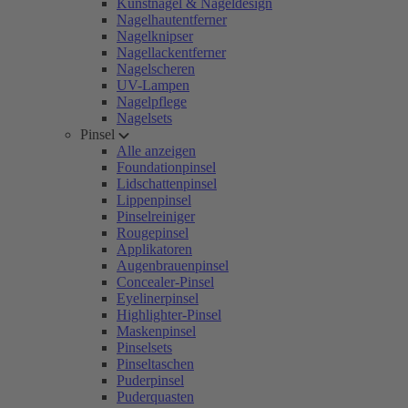
Kunstnägel & Nageldesign
Nagelhautentferner
Nagelknipser
Nagellackentferner
Nagelscheren
UV-Lampen
Nagelpflege
Nagelsets
Pinsel
Alle anzeigen
Foundationpinsel
Lidschattenpinsel
Lippenpinsel
Pinselreiniger
Rougepinsel
Applikatoren
Augenbrauenpinsel
Concealer-Pinsel
Eyelinerpinsel
Highlighter-Pinsel
Maskenpinsel
Pinselsets
Pinseltaschen
Puderpinsel
Puderquasten