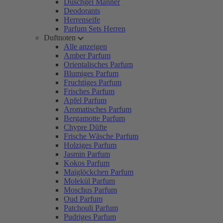
Duschgel Männer
Deodorants
Herrenseife
Parfum Sets Herren
Duftnoten
Alle anzeigen
Amber Parfum
Orientalisches Parfum
Blumiges Parfum
Fruchtiges Parfum
Frisches Parfum
Apfel Parfum
Aromatisches Parfum
Bergamotte Parfum
Chypre Düfte
Frische Wäsche Parfum
Holziges Parfum
Jasmin Parfum
Kokos Parfum
Maiglöckchen Parfum
Molekül Parfum
Moschus Parfum
Oud Parfum
Patchouli Parfum
Pudriges Parfum