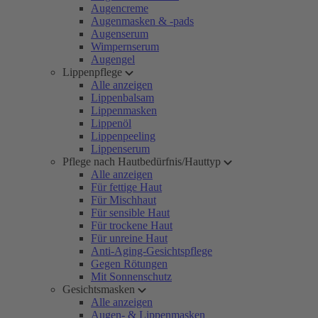
Augencreme
Augenmasken & -pads
Augenserum
Wimpernserum
Augengel
Lippenpflege
Alle anzeigen
Lippenbalsam
Lippenmasken
Lippenöl
Lippenpeeling
Lippenserum
Pflege nach Hautbedürfnis/Hauttyp
Alle anzeigen
Für fettige Haut
Für Mischhaut
Für sensible Haut
Für trockene Haut
Für unreine Haut
Anti-Aging-Gesichtspflege
Gegen Rötungen
Mit Sonnenschutz
Gesichtsmasken
Alle anzeigen
Augen- & Lippenmasken