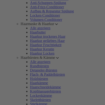
Anti-Schuppen-Spülung
Anti-Frizz-Conditioner
Aufbau & Reparatur Spülung
Locken-Conditioner
Volumen-Conditioner
Haarmaske & Haarkur
Alle anzeigen
Haarbutter
Haarkur trockenes Haar
Haarkur gefärbtes Haar
Haarkur Feuchtigkeit
Haarkur Keratin
Haarkur Locken
Haarbürsten & Kämme
Alle anzeigen
Rundbürsten
Detangler-Bürsten
Flach- & Paddelbürsten
Holzbürsten
Haarkämme
Haarschneidekämme
Kopfmassagebürsten
Lockenkämme
Skelettbürsten
Stielkämme