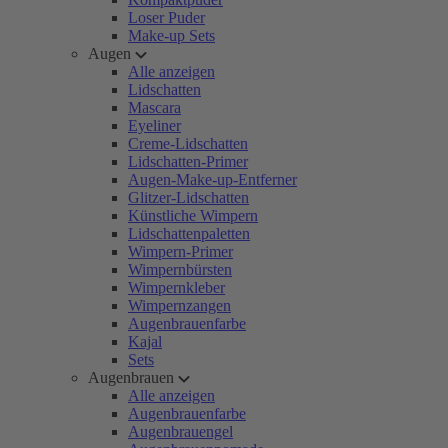
Loser Puder
Make-up Sets
Augen
Alle anzeigen
Lidschatten
Mascara
Eyeliner
Creme-Lidschatten
Lidschatten-Primer
Augen-Make-up-Entferner
Glitzer-Lidschatten
Künstliche Wimpern
Lidschattenpaletten
Wimpern-Primer
Wimpernbürsten
Wimpernkleber
Wimpernzangen
Augenbrauenfarbe
Kajal
Sets
Augenbrauen
Alle anzeigen
Augenbrauenfarbe
Augenbrauengel