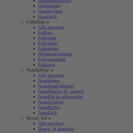
Handdesinfektion
Handmaske
Handpeeling
Handseife
Fußpflege
Alle anzeigen
Fußbad
Fußcreme
Fußmaske
Fußpeeling
Hornhautentferner
Fußgesundheit
Fußspray
Nagelpflege
Alle anzeigen
Nagelfeilen
Nagelhautentferner
Nagelknipser & -zangen
Nagelöle & -pflegestifte
Nagelscheren
Nagelhärter
Nagellack
Beauty Set
Alle anzeigen
Dusch- & Badesets