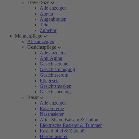
Travel Size
Alle anzeigen
Augen
Augenbrauen
Teint
Zubehör
Männerpflege
Alle anzeigen
Gesichtspflege
Alle anzeigen
Anti-Aging
Gesichtscreme
Gesichtsreinigung
Gesichtsserum
Pflegesets
Gesichtsmasken
Gesichtspeeling
Rasur
Alle anzeigen
Rasiercreme
Nassrasierer
After Shave Balsam & Lotion
Elektrische Rasierer & Trimmer
Rasierhobel & Zubehör
Herrenrasierer