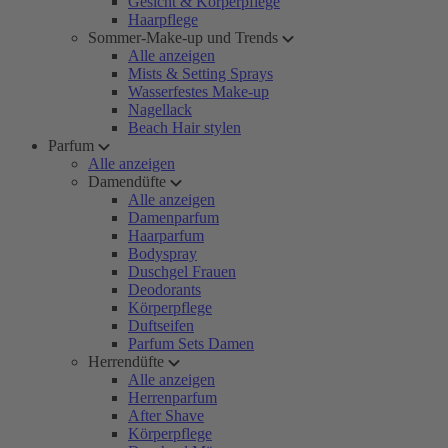
Gesicht & Körperpflege
Haarpflege
Sommer-Make-up und Trends
Alle anzeigen
Mists & Setting Sprays
Wasserfestes Make-up
Nagellack
Beach Hair stylen
Parfum
Alle anzeigen
Damendüfte
Alle anzeigen
Damenparfum
Haarparfum
Bodyspray
Duschgel Frauen
Deodorants
Körperpflege
Duftseifen
Parfum Sets Damen
Herrendüfte
Alle anzeigen
Herrenparfum
After Shave
Körperpflege