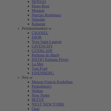
SENSAI
Hugo Boss
Montale
Narciso Rodriguez
Shiseido
Rabanne
Premiummarken
CHANEL
DIOR
Yves Saint Laurent
GIVENCHY
GUERLAIN
Parfums de Marly
INITIO Parfums Privés
La Mer
Tom Ford
EISENBERG
Neu
Maison Francis Kurkdjian
Penhaligon's
Widian
New Notes
IRÄYE
NEST NEW YORK
Ouai