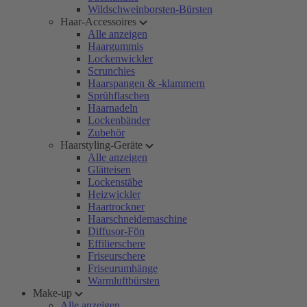
Wildschweinborsten-Bürsten
Haar-Accessoires
Alle anzeigen
Haargummis
Lockenwickler
Scrunchies
Haarspangen & -klammern
Sprühflaschen
Haarnadeln
Lockenbänder
Zubehör
Haarstyling-Geräte
Alle anzeigen
Glätteisen
Lockenstäbe
Heizwickler
Haartrockner
Haarschneidemaschine
Diffusor-Fön
Effilierschere
Friseurschere
Friseurumhänge
Warmluftbürsten
Make-up
Alle anzeigen