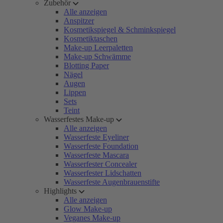
Zubehör
Alle anzeigen
Anspitzer
Kosmetikspiegel & Schminkspiegel
Kosmetiktaschen
Make-up Leerpaletten
Make-up Schwämme
Blotting Paper
Nägel
Augen
Lippen
Sets
Teint
Wasserfestes Make-up
Alle anzeigen
Wasserfeste Eyeliner
Wasserfeste Foundation
Wasserfeste Mascara
Wasserfester Concealer
Wasserfester Lidschatten
Wasserfeste Augenbrauenstifte
Highlights
Alle anzeigen
Glow Make-up
Veganes Make-up