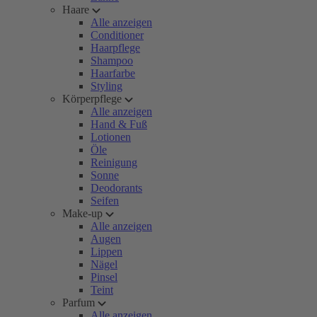
Haare
Alle anzeigen
Conditioner
Haarpflege
Shampoo
Haarfarbe
Styling
Körperpflege
Alle anzeigen
Hand & Fuß
Lotionen
Öle
Reinigung
Sonne
Deodorants
Seifen
Make-up
Alle anzeigen
Augen
Lippen
Nägel
Pinsel
Teint
Parfum
Alle anzeigen