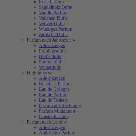
Rose Parfum
Sandelholz Düfte
Vanille Parfum
Veilchen Düfte
Vetiver Düfte
Würziges Parfum
Zitrische Düfte
Parfum nach Jahreszeit
Alle anzeigen
Frühlingsdüfte
Herbstdüfte
Sommerdüfte
Winterdüfte
Highlights
Alle anzeigen
Beliebtes Parfum
Eau de Cologne
Eau de Parfum
Eau de Toilette
Parfum auf Rechnung
Parfum Miniaturen
Unisex Parfum
Parfum nach Land
Alle anzeigen
Arabisches Parfum