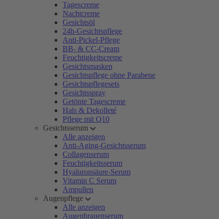
Tagescreme
Nachtcreme
Gesichtsöl
24h-Gesichtspflege
Anti-Pickel-Pflege
BB- & CC-Cream
Feuchtigkeitscreme
Gesichtsmasken
Gesichtspflege ohne Parabene
Gesichtspflegesets
Gesichtsspray
Getönte Tagescreme
Hals & Dekolleté
Pflege mit Q10
Gesichtsserum
Alle anzeigen
Anti-Aging-Gesichtsserum
Collagenserum
Feuchtigkeitsserum
Hyaluronsäure-Serum
Vitamin C Serum
Ampullen
Augenpflege
Alle anzeigen
Augenbrauenserum