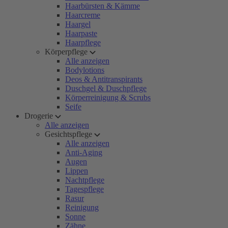
Haarbürsten & Kämme
Haarcreme
Haargel
Haarpaste
Haarpflege
Körperpflege
Alle anzeigen
Bodylotions
Deos & Antitranspirants
Duschgel & Duschpflege
Körperreinigung & Scrubs
Seife
Drogerie
Alle anzeigen
Gesichtspflege
Alle anzeigen
Anti-Aging
Augen
Lippen
Nachtpflege
Tagespflege
Rasur
Reinigung
Sonne
Zähne