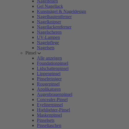
Nagelfeilen
Gel Nagellack
Kunstnägel & Nageldesign
Nagelhautentferner
Nagelknipser
Nagellackentferner
Nagelscheren
UV-Lampen
Nagelpflege
Nagelsets
Pinsel
Alle anzeigen
Foundationpinsel
Lidschattenpinsel
Lippenpinsel
Pinselreiniger
Rougepinsel
Applikatoren
Augenbrauenpinsel
Concealer-Pinsel
Eyelinerpinsel
Highlighter-Pinsel
Maskenpinsel
Pinselsets
Pinseltaschen