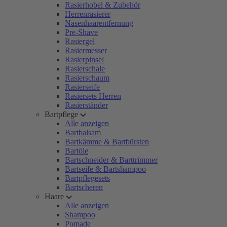
Rasierhobel & Zubehör
Herrenrasierer
Nasenhaarentfernung
Pre-Shave
Rasiergel
Rasiermesser
Rasierpinsel
Rasierschale
Rasierschaum
Rasierseife
Rasiersets Herren
Rasierständer
Bartpflege
Alle anzeigen
Bartbalsam
Bartkämme & Bartbürsten
Bartöle
Bartschneider & Barttrimmer
Bartseife & Bartshampoo
Bartpflegesets
Bartscheren
Haare
Alle anzeigen
Shampoo
Pomade