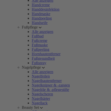
Alle anzeigen
Handcreme
Handdesinfektion
Handmaske
Handpeeling
Handseife
Fußpflege
Alle anzeigen
Fußbad
Fußcreme
Fußmaske
Fußpeeling
Hornhautentferner
Fußgesundheit
Fußspray
Nagelpflege
Alle anzeigen
Nagelfeilen
Nagelhautentferner
Nagelknipser & -zangen
Nagelöle & -pflegestifte
Nagelscheren
Nagelhärter
Nagellack
Beauty Set