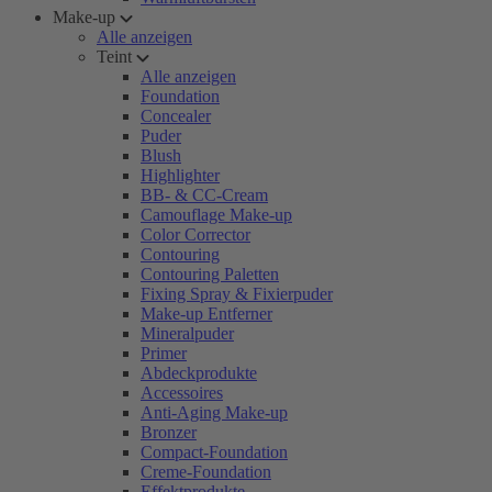
Make-up
Alle anzeigen
Teint
Alle anzeigen
Foundation
Concealer
Puder
Blush
Highlighter
BB- & CC-Cream
Camouflage Make-up
Color Corrector
Contouring
Contouring Paletten
Fixing Spray & Fixierpuder
Make-up Entferner
Mineralpuder
Primer
Abdeckprodukte
Accessoires
Anti-Aging Make-up
Bronzer
Compact-Foundation
Creme-Foundation
Effektprodukte