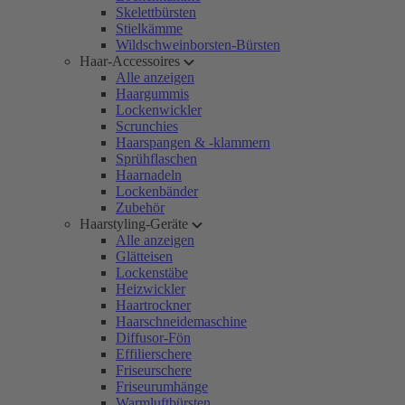
Skelettbürsten
Stielkämme
Wildschweinborsten-Bürsten
Haar-Accessoires
Alle anzeigen
Haargummis
Lockenwickler
Scrunchies
Haarspangen & -klammern
Sprühflaschen
Haarnadeln
Lockenbänder
Zubehör
Haarstyling-Geräte
Alle anzeigen
Glätteisen
Lockenstäbe
Heizwickler
Haartrockner
Haarschneidemaschine
Diffusor-Fön
Effilierschere
Friseurschere
Friseurumhänge
Warmluftbürsten