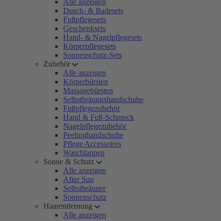
Alle anzeigen
Dusch- & Badesets
Fußpflegesets
Geschenksets
Hand- & Nagelpflegesets
Körperpflegesets
Sonnenschutz-Sets
Zubehör
Alle anzeigen
Körperbürsten
Massagebürsten
Selbstbräungshandschuhe
Fußpflegezubehör
Hand & Fuß-Schmuck
Nagelpflegezubehör
Peelinghandschuhe
Pflege Accessoires
Waschlappen
Sonne & Schutz
Alle anzeigen
After Sun
Selbstbräuner
Sonnenschutz
Haarentfernung
Alle anzeigen