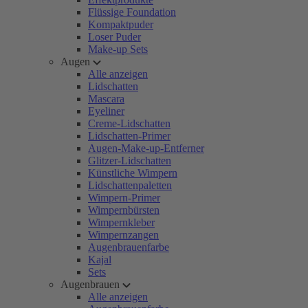
Flüssige Foundation
Kompaktpuder
Loser Puder
Make-up Sets
Augen
Alle anzeigen
Lidschatten
Mascara
Eyeliner
Creme-Lidschatten
Lidschatten-Primer
Augen-Make-up-Entferner
Glitzer-Lidschatten
Künstliche Wimpern
Lidschattenpaletten
Wimpern-Primer
Wimpernbürsten
Wimpernkleber
Wimpernzangen
Augenbrauenfarbe
Kajal
Sets
Augenbrauen
Alle anzeigen