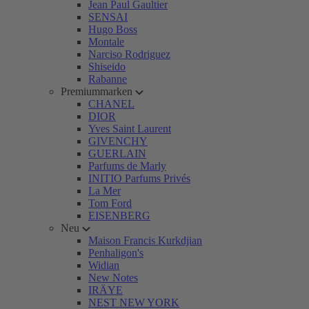
Jean Paul Gaultier
SENSAI
Hugo Boss
Montale
Narciso Rodriguez
Shiseido
Rabanne
Premiummarken
CHANEL
DIOR
Yves Saint Laurent
GIVENCHY
GUERLAIN
Parfums de Marly
INITIO Parfums Privés
La Mer
Tom Ford
EISENBERG
Neu
Maison Francis Kurkdjian
Penhaligon's
Widian
New Notes
IRÄYE
NEST NEW YORK