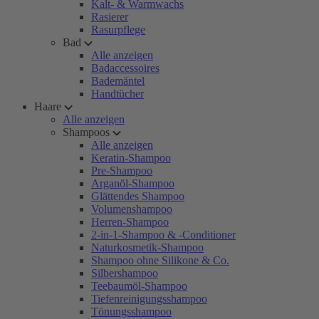
Kalt- & Warmwachs
Rasierer
Rasurpflege
Bad
Alle anzeigen
Badaccessoires
Bademäntel
Handtücher
Haare
Alle anzeigen
Shampoos
Alle anzeigen
Keratin-Shampoo
Pre-Shampoo
Arganöl-Shampoo
Glättendes Shampoo
Volumenshampoo
Herren-Shampoo
2-in-1-Shampoo & -Conditioner
Naturkosmetik-Shampoo
Shampoo ohne Silikone & Co.
Silbershampoo
Teebaumöl-Shampoo
Tiefenreinigungsshampoo
Tönungsshampoo