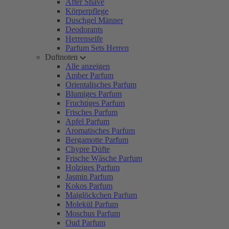
After Shave
Körperpflege
Duschgel Männer
Deodorants
Herrenseife
Parfum Sets Herren
Duftnoten
Alle anzeigen
Amber Parfum
Orientalisches Parfum
Blumiges Parfum
Fruchtiges Parfum
Frisches Parfum
Apfel Parfum
Aromatisches Parfum
Bergamotte Parfum
Chypre Düfte
Frische Wäsche Parfum
Holziges Parfum
Jasmin Parfum
Kokos Parfum
Maiglöckchen Parfum
Molekül Parfum
Moschus Parfum
Oud Parfum