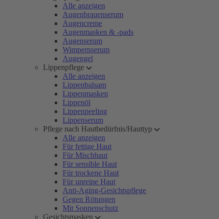
Alle anzeigen
Augenbrauenserum
Augencreme
Augenmasken & -pads
Augenserum
Wimpernserum
Augengel
Lippenpflege
Alle anzeigen
Lippenbalsam
Lippenmasken
Lippenöl
Lippenpeeling
Lippenserum
Pflege nach Hautbedürfnis/Hauttyp
Alle anzeigen
Für fettige Haut
Für Mischhaut
Für sensible Haut
Für trockene Haut
Für unreine Haut
Anti-Aging-Gesichtspflege
Gegen Rötungen
Mit Sonnenschutz
Gesichtsmasken