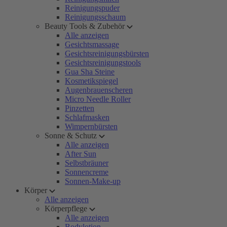
Reinigungspuder
Reinigungsschaum
Beauty Tools & Zubehör
Alle anzeigen
Gesichtsmassage
Gesichtsreinigungsbürsten
Gesichtsreinigungstools
Gua Sha Steine
Kosmetikspiegel
Augenbrauenscheren
Micro Needle Roller
Pinzetten
Schlafmasken
Wimpernbürsten
Sonne & Schutz
Alle anzeigen
After Sun
Selbstbräuner
Sonnencreme
Sonnen-Make-up
Körper
Alle anzeigen
Körperpflege
Alle anzeigen
Bodylotion