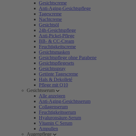
Gesichtscreme
Anti-Aging-Gesichtspflege
Tagescreme
Nachtcreme
Gesichtsöl
24h-Gesichtspflege
Anti-Pickel-Pflege
BB- & CC-Cream
Feuchtigkeitscreme
Gesichtsmasken
Gesichtspflege ohne Parabene
Gesichtspflegesets
Gesichtsspray
Getönte Tagescreme
Hals & Dekolleté
Pflege mit Q10
Gesichtsserum
Alle anzeigen
Anti-Aging-Gesichtsserum
Collagenserum
Feuchtigkeitsserum
Hyaluronsäure-Serum
Vitamin C Serum
Ampullen
Augenpflege