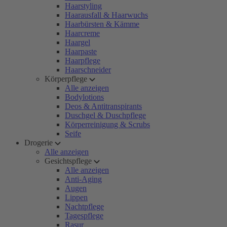
Haarstyling
Haarausfall & Haarwuchs
Haarbürsten & Kämme
Haarcreme
Haargel
Haarpaste
Haarpflege
Haarschneider
Körperpflege
Alle anzeigen
Bodylotions
Deos & Antitranspirants
Duschgel & Duschpflege
Körperreinigung & Scrubs
Seife
Drogerie
Alle anzeigen
Gesichtspflege
Alle anzeigen
Anti-Aging
Augen
Lippen
Nachtpflege
Tagespflege
Rasur