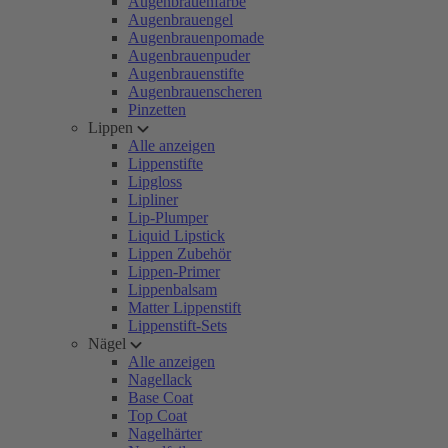
Augenbrauenfarbe
Augenbrauengel
Augenbrauenpomade
Augenbrauenpuder
Augenbrauenstifte
Augenbrauenscheren
Pinzetten
Lippen
Alle anzeigen
Lippenstifte
Lipgloss
Lipliner
Lip-Plumper
Liquid Lipstick
Lippen Zubehör
Lippen-Primer
Lippenbalsam
Matter Lippenstift
Lippenstift-Sets
Nägel
Alle anzeigen
Nagellack
Base Coat
Top Coat
Nagelhärter