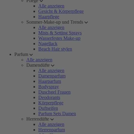
Pflege
Alle anzeigen
Gesicht & Körperpflege
Haarpflege
Sommer-Make-up und Trends
Alle anzeigen
Mists & Setting Sprays
Wasserfestes Make-up
Nagellack
Beach Hair stylen
Parfum
Alle anzeigen
Damendüfte
Alle anzeigen
Damenparfum
Haarparfum
Bodyspray
Duschgel Frauen
Deodorants
Körperpflege
Duftseifen
Parfum Sets Damen
Herrendüfte
Alle anzeigen
Herrenparfum