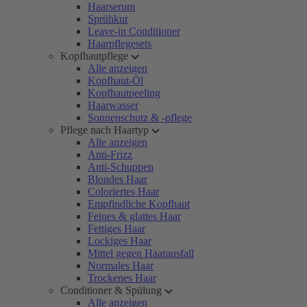
Haarserum
Sprühkur
Leave-in Conditioner
Haarpflegesets
Kopfhautpflege
Alle anzeigen
Kopfhaut-Öl
Kopfhautpeeling
Haarwasser
Sonnenschutz & -pflege
Pflege nach Haartyp
Alle anzeigen
Anti-Frizz
Anti-Schuppen
Blondes Haar
Coloriertes Haar
Empfindliche Kopfhaut
Feines & glattes Haar
Fettiges Haar
Lockiges Haar
Mittel gegen Haarausfall
Normales Haar
Trockenes Haar
Conditioner & Spülung
Alle anzeigen