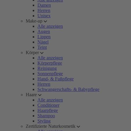
Damen
Herren
Unisex
Make-up
Alle anzeigen
Augen
Lippen
Nägel
Teint
Körper
Alle anzeigen
Körperpflege
Reinigung
Sonnenpflege
Hand- & Fußpflege
Herren
Schwangerschafts- & Babypflege
Haare
Alle anzeigen
Conditioner
Haarpflege
Shampoo
Styling
Zertifizierte Naturkosmetik