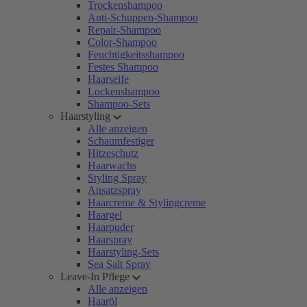
Trockenshampoo
Anti-Schuppen-Shampoo
Repair-Shampoo
Color-Shampoo
Feuchtigkeitsshampoo
Festes Shampoo
Haarseife
Lockenshampoo
Shampoo-Sets
Haarstyling
Alle anzeigen
Schaumfestiger
Hitzeschutz
Haarwachs
Styling Spray
Ansatzspray
Haarcreme & Stylingcreme
Haargel
Haarpuder
Haarspray
Haarstyling-Sets
Sea Salt Spray
Leave-In Pflege
Alle anzeigen
Haaröl