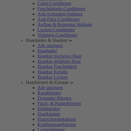
Color-Conditioner
Feuchtigkeits-Conditioner
Anti-Schuppen-Spülung
Anti-Frizz-Conditioner
Aufbau & Reparatur Spülung
Locken-Conditioner
Volumen-Conditioner
Haarmaske & Haarkur
Alle anzeigen
Haarbutter
Haarkur trockenes Haar
Haarkur gefärbtes Haar
Haarkur Feuchtigkeit
Haarkur Keratin
Haarkur Locken
Haarbürsten & Kämme
Alle anzeigen
Rundbürsten
Detangler-Bürsten
Flach- & Paddelbürsten
Holzbürsten
Haarkämme
Haarschneidekämme
Kopfmassagebürsten
Lockenkämme