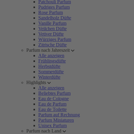
Patchouli Parfum
Pudriges Parfum
Rose Parfum
Sandelholz Düfte
Vanille Parfum
Veilchen Düfte
Vetiver Düfte
Würziges Parfum
Zitrische Düfte
Parfum nach Jahreszeit
Alle anzeigen
Frühlingsdüfte
Herbstdüfte
Sommerdüfte
Winterdüfte
Highlights
Alle anzeigen
Beliebtes Parfum
Eau de Cologne
Eau de Parfum
Eau de Toilette
Parfum auf Rechnung
Parfum Miniaturen
Unisex Parfum
Parfum nach Land