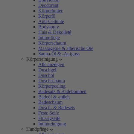
Deodorant
Körperbutter
Körperöl
Anti-Cellulite
Bodyspray
Hals & Dekolleté
Intimpflege
Körperschaum
Massageöle & ätherische Öle
Sauna-Öl & -Aufguss
Körperreinigung
Alle anzeigen
Duschgel
Duschöl
Duschschaum
Körperpeeling
Badesalz & Badebomben
Badeöl & -milch
Badeschaum
Dusch- & Badesets
Feste Seife
Flüssigseife
Intimreinigung
Handpflege