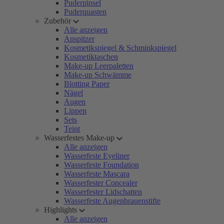
Puderpinsel
Puderquasten
Zubehör
Alle anzeigen
Anspitzer
Kosmetikspiegel & Schminkspiegel
Kosmetiktaschen
Make-up Leerpaletten
Make-up Schwämme
Blotting Paper
Nägel
Augen
Lippen
Sets
Teint
Wasserfestes Make-up
Alle anzeigen
Wasserfeste Eyeliner
Wasserfeste Foundation
Wasserfeste Mascara
Wasserfester Concealer
Wasserfester Lidschatten
Wasserfeste Augenbrauenstifte
Highlights
Alle anzeigen