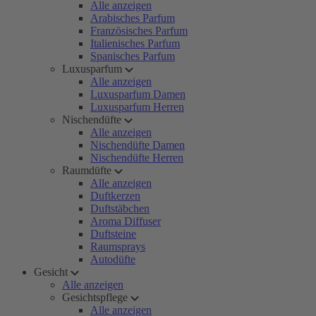
Alle anzeigen
Arabisches Parfum
Französisches Parfum
Italienisches Parfum
Spanisches Parfum
Luxusparfum
Alle anzeigen
Luxusparfum Damen
Luxusparfum Herren
Nischendüfte
Alle anzeigen
Nischendüfte Damen
Nischendüfte Herren
Raumdüfte
Alle anzeigen
Duftkerzen
Duftstäbchen
Aroma Diffuser
Duftsteine
Raumsprays
Autodüfte
Gesicht
Alle anzeigen
Gesichtspflege
Alle anzeigen