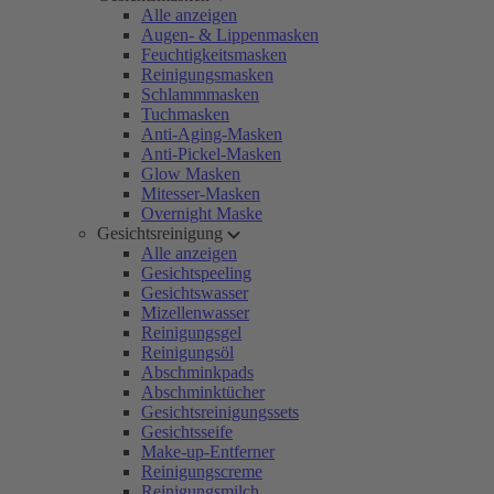
Alle anzeigen
Augen- & Lippenmasken
Feuchtigkeitsmasken
Reinigungsmasken
Schlammmasken
Tuchmasken
Anti-Aging-Masken
Anti-Pickel-Masken
Glow Masken
Mitesser-Masken
Overnight Maske
Gesichtsreinigung
Alle anzeigen
Gesichtspeeling
Gesichtswasser
Mizellenwasser
Reinigungsgel
Reinigungsöl
Abschminkpads
Abschminktücher
Gesichtsreinigungssets
Gesichtsseife
Make-up-Entferner
Reinigungscreme
Reinigungsmilch