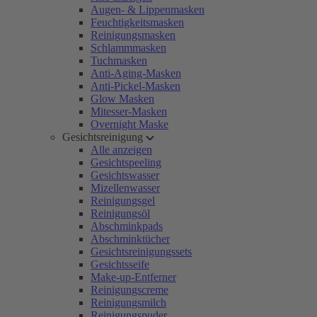
Augen- & Lippenmasken
Feuchtigkeitsmasken
Reinigungsmasken
Schlammmasken
Tuchmasken
Anti-Aging-Masken
Anti-Pickel-Masken
Glow Masken
Mitesser-Masken
Overnight Maske
Gesichtsreinigung
Alle anzeigen
Gesichtspeeling
Gesichtswasser
Mizellenwasser
Reinigungsgel
Reinigungsöl
Abschminkpads
Abschminktücher
Gesichtsreinigungssets
Gesichtsseife
Make-up-Entferner
Reinigungscreme
Reinigungsmilch
Reinigungspuder