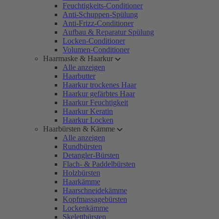
Feuchtigkeits-Conditioner
Anti-Schuppen-Spülung
Anti-Frizz-Conditioner
Aufbau & Reparatur Spülung
Locken-Conditioner
Volumen-Conditioner
Haarmaske & Haarkur
Alle anzeigen
Haarbutter
Haarkur trockenes Haar
Haarkur gefärbtes Haar
Haarkur Feuchtigkeit
Haarkur Keratin
Haarkur Locken
Haarbürsten & Kämme
Alle anzeigen
Rundbürsten
Detangler-Bürsten
Flach- & Paddelbürsten
Holzbürsten
Haarkämme
Haarschneidekämme
Kopfmassagebürsten
Lockenkämme
Skelettbürsten