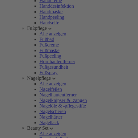
Handcreme
Handdesinfektion
Handmaske
Handpeeling
Handseife
Fußpflege
Alle anzeigen
Fußbad
Fußcreme
Fußmaske
Fußpeeling
Hornhautentferner
Fußgesundheit
Fußspray
Nagelpflege
Alle anzeigen
Nagelfeilen
Nagelhautentferner
Nagelknipser & -zangen
Nagelöle & -pflegestifte
Nagelscheren
Nagelhärter
Nagellack
Beauty Set
Alle anzeigen