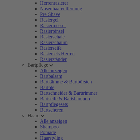
Herrenrasierer
Nasenhaarentfernung
Pre-Shave
Rasiergel
Rasiermesser
Rasierpinsel
Rasierschale
Rasierschaum
Rasierseife
Rasiersets Herren
Rasierständer
Bartpflege
Alle anzeigen
Bartbalsam
Bartkämme & Bartbürsten
Bartöle
Bartschneider & Barttrimmer
Bartseife & Bartshampoo
Bartpflegesets
Bartscheren
Haare
Alle anzeigen
Shampoo
Pomade
Haarstyling