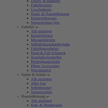
Dusch- & Badesets
Fußpflegesets
Geschenksets
Hand- & Nagelpflegesets
Körperpflegesets
Sonnenschutz-Sets
Zubehör
Alle anzeigen
Körperbürsten
Massagebürsten
Selbstbräungshandschuhe
Fußpflegezubehör
Hand & Fuß-Schmuck
Nagelpflegezubehör
Peelinghandschuhe
Pflege Accessoires
Waschlappen
Sonne & Schutz
Alle anzeigen
After Sun
Selbstbräuner
Sonnenschutz
Haarentfernung
Alle anzeigen
Kalt- & Warmwachs