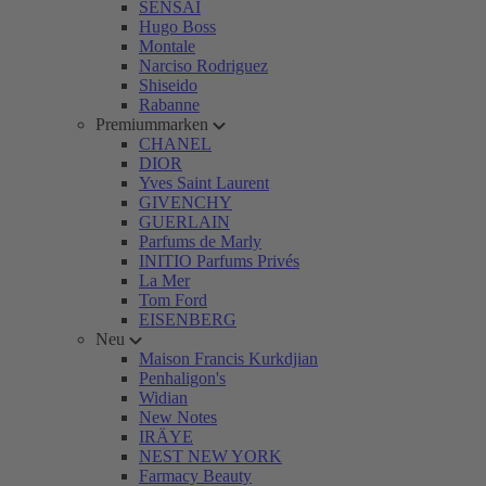
SENSAI
Hugo Boss
Montale
Narciso Rodriguez
Shiseido
Rabanne
Premiummarken
CHANEL
DIOR
Yves Saint Laurent
GIVENCHY
GUERLAIN
Parfums de Marly
INITIO Parfums Privés
La Mer
Tom Ford
EISENBERG
Neu
Maison Francis Kurkdjian
Penhaligon's
Widian
New Notes
IRÄYE
NEST NEW YORK
Farmacy Beauty