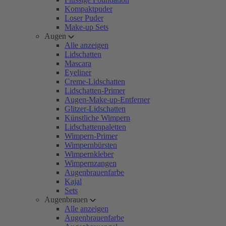
Kompaktpuder
Loser Puder
Make-up Sets
Augen
Alle anzeigen
Lidschatten
Mascara
Eyeliner
Creme-Lidschatten
Lidschatten-Primer
Augen-Make-up-Entferner
Glitzer-Lidschatten
Künstliche Wimpern
Lidschattenpaletten
Wimpern-Primer
Wimpernbürsten
Wimpernkleber
Wimpernzangen
Augenbrauenfarbe
Kajal
Sets
Augenbrauen
Alle anzeigen
Augenbrauenfarbe