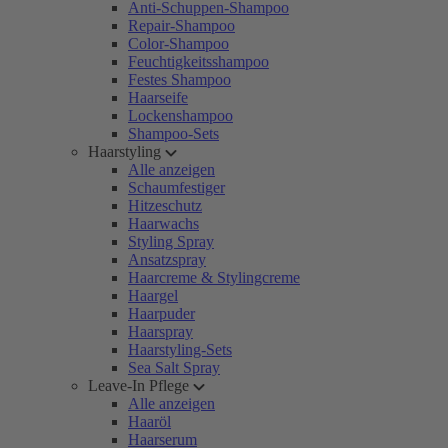
Anti-Schuppen-Shampoo
Repair-Shampoo
Color-Shampoo
Feuchtigkeitsshampoo
Festes Shampoo
Haarseife
Lockenshampoo
Shampoo-Sets
Haarstyling
Alle anzeigen
Schaumfestiger
Hitzeschutz
Haarwachs
Styling Spray
Ansatzspray
Haarcreme & Stylingcreme
Haargel
Haarpuder
Haarspray
Haarstyling-Sets
Sea Salt Spray
Leave-In Pflege
Alle anzeigen
Haaröl
Haarserum