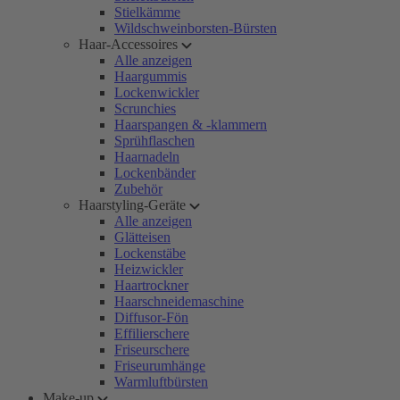
Stielkämme
Wildschweinborsten-Bürsten
Haar-Accessoires
Alle anzeigen
Haargummis
Lockenwickler
Scrunchies
Haarspangen & -klammern
Sprühflaschen
Haarnadeln
Lockenbänder
Zubehör
Haarstyling-Geräte
Alle anzeigen
Glätteisen
Lockenstäbe
Heizwickler
Haartrockner
Haarschneidemaschine
Diffusor-Fön
Effilierschere
Friseurschere
Friseurumhänge
Warmluftbürsten
Make-up