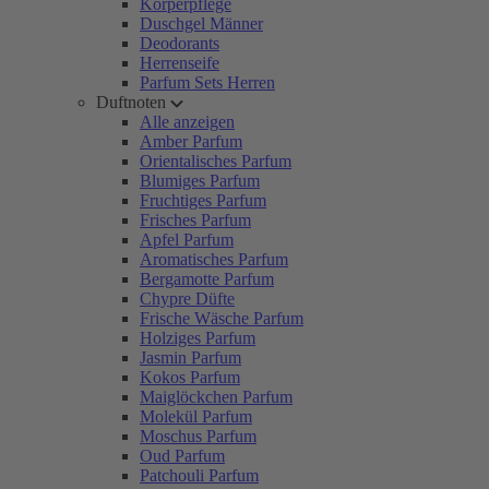
Körperpflege
Duschgel Männer
Deodorants
Herrenseife
Parfum Sets Herren
Duftnoten
Alle anzeigen
Amber Parfum
Orientalisches Parfum
Blumiges Parfum
Fruchtiges Parfum
Frisches Parfum
Apfel Parfum
Aromatisches Parfum
Bergamotte Parfum
Chypre Düfte
Frische Wäsche Parfum
Holziges Parfum
Jasmin Parfum
Kokos Parfum
Maiglöckchen Parfum
Molekül Parfum
Moschus Parfum
Oud Parfum
Patchouli Parfum