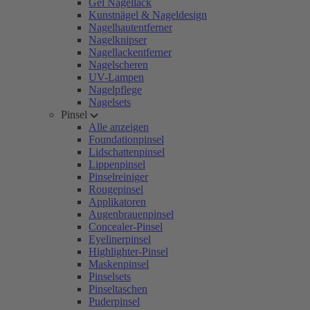
Gel Nagellack
Kunstnägel & Nageldesign
Nagelhautentferner
Nagelknipser
Nagellackentferner
Nagelscheren
UV-Lampen
Nagelpflege
Nagelsets
Pinsel
Alle anzeigen
Foundationpinsel
Lidschattenpinsel
Lippenpinsel
Pinselreiniger
Rougepinsel
Applikatoren
Augenbrauenpinsel
Concealer-Pinsel
Eyelinerpinsel
Highlighter-Pinsel
Maskenpinsel
Pinselsets
Pinseltaschen
Puderpinsel