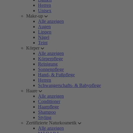
Herren
Unisex
Make-up
Alle anzeigen
Augen
Lippen
Nägel
Teint
Körper
Alle anzeigen
Körperpflege
Reinigung
Sonnenpflege
Hand- & Fußpflege
Herren
Schwangerschafts- & Babypflege
Haare
Alle anzeigen
Conditioner
Haarpflege
Shampoo
Styling
Zertifizierte Naturkosmetik
Alle anzeigen