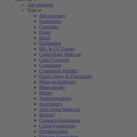
Alle anzeigen
Teint
Alle anzeigen
Foundation
Concealer
Puder
Blush
Highlighter
BB- & CC-Cream
Camouflage Make-up
Color Corrector
Contouring
Contouring Paletten
Fixing Spray & Fixierpuder
Make-up Entferner
Mineralpuder
Primer
Abdeckprodukte
Accessoires
Anti-Aging Make-up
Bronzer
Compact-Foundation
Creme-Foundation
Effektprodukte
Flüssige Foundation