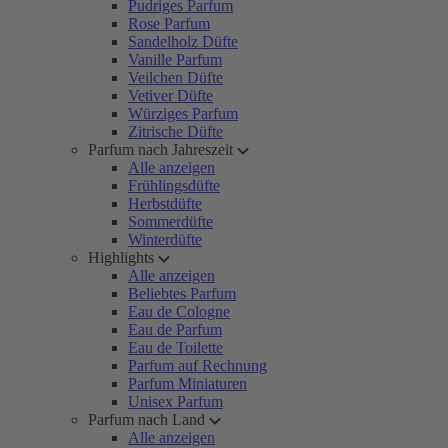
Pudriges Parfum
Rose Parfum
Sandelholz Düfte
Vanille Parfum
Veilchen Düfte
Vetiver Düfte
Würziges Parfum
Zitrische Düfte
Parfum nach Jahreszeit
Alle anzeigen
Frühlingsdüfte
Herbstdüfte
Sommerdüfte
Winterdüfte
Highlights
Alle anzeigen
Beliebtes Parfum
Eau de Cologne
Eau de Parfum
Eau de Toilette
Parfum auf Rechnung
Parfum Miniaturen
Unisex Parfum
Parfum nach Land
Alle anzeigen