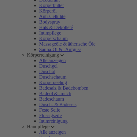
Körperbutter
Körperöl
Anti-Cellulite
Bodyspray
Hals & Dekolleté
Intimpflege
Körperschaum
Massageöle & ätherische Öle
Sauna-Öl & -Aufguss
Körperreinigung
Alle anzeigen
Duschgel
Duschöl
Duschschaum
Körperpeeling
Badesalz & Badebomben
Badeöl & -milch
Badeschaum
Dusch- & Badesets
Feste Seife
Flüssigseife
Intimreinigung
Handpflege
Alle anzeigen