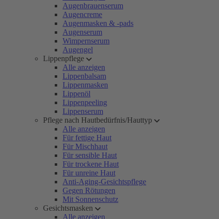
Augenbrauenserum
Augencreme
Augenmasken & -pads
Augenserum
Wimpernserum
Augengel
Lippenpflege
Alle anzeigen
Lippenbalsam
Lippenmasken
Lippenöl
Lippenpeeling
Lippenserum
Pflege nach Hautbedürfnis/Hauttyp
Alle anzeigen
Für fettige Haut
Für Mischhaut
Für sensible Haut
Für trockene Haut
Für unreine Haut
Anti-Aging-Gesichtspflege
Gegen Rötungen
Mit Sonnenschutz
Gesichtsmasken
Alle anzeigen