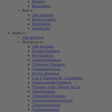
Rasierer
Rasurpflege
Bad
Alle anzeigen
Badaccessoires
Bademäntel
Handtücher
Haare
Alle anzeigen
Shampoos
Alle anzeigen
Keratin-Shampoo
Pre-Shampoo
Arganöl-Shampoo
Glättendes Shampoo
Volumenshampoo
Herren-Shampoo
2-in-1-Shampoo & -Conditioner
Naturkosmetik-Shampoo
Shampoo ohne Silikone & Co.
Silbershampoo
Teebaumöl-Shampoo
Tiefenreinigungsshampoo
Tönungsshampoo
Trockenshampoo