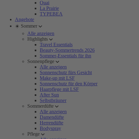
Ouai
La Prairie
TYPEBEA
Angebote
☀️ Sommer
Alle anzeigen
Highlights
Travel Essentials
Beauty-Sommertrends 2026
Sommer-Essentials für ihn
Sonnenpflege
Alle anzeigen
Sonnenschutz fürs Gesicht
Make-up mit LSF
Sonnenschutz für den Körper
Haarpflege mit LSF
After Sun
Selbstbräuner
Sommerdüfte
Alle anzeigen
Damendüfte
Herrendüfte
Bodyspray
Pflege