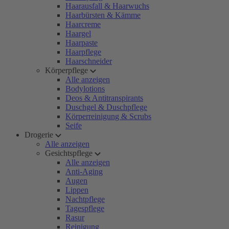
Haarausfall & Haarwuchs
Haarbürsten & Kämme
Haarcreme
Haargel
Haarpaste
Haarpflege
Haarschneider
Körperpflege
Alle anzeigen
Bodylotions
Deos & Antitranspirants
Duschgel & Duschpflege
Körperreinigung & Scrubs
Seife
Drogerie
Alle anzeigen
Gesichtspflege
Alle anzeigen
Anti-Aging
Augen
Lippen
Nachtpflege
Tagespflege
Rasur
Reinigung