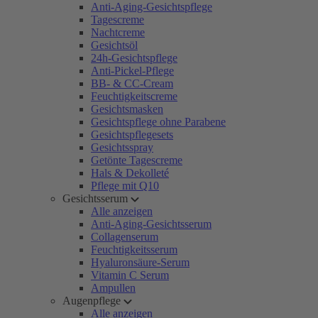
Anti-Aging-Gesichtspflege
Tagescreme
Nachtcreme
Gesichtsöl
24h-Gesichtspflege
Anti-Pickel-Pflege
BB- & CC-Cream
Feuchtigkeitscreme
Gesichtsmasken
Gesichtspflege ohne Parabene
Gesichtspflegesets
Gesichtsspray
Getönte Tagescreme
Hals & Dekolleté
Pflege mit Q10
Gesichtsserum
Alle anzeigen
Anti-Aging-Gesichtsserum
Collagenserum
Feuchtigkeitsserum
Hyaluronsäure-Serum
Vitamin C Serum
Ampullen
Augenpflege
Alle anzeigen