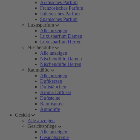
Arabisches Parfum
Französisches Parfum
Italienisches Parfum
Spanisches Parfum
Luxusparfum
Alle anzeigen
Luxusparfum Damen
Luxusparfum Herren
Nischendüfte
Alle anzeigen
Nischendüfte Damen
Nischendüfte Herren
Raumdüfte
Alle anzeigen
Duftkerzen
Duftstäbchen
Aroma Diffuser
Duftsteine
Raumsprays
Autodüfte
Gesicht
Alle anzeigen
Gesichtspflege
Alle anzeigen
Gesichtscreme