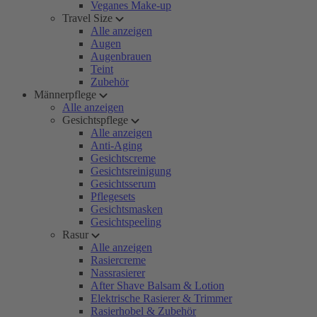
Veganes Make-up
Travel Size
Alle anzeigen
Augen
Augenbrauen
Teint
Zubehör
Männerpflege
Alle anzeigen
Gesichtspflege
Alle anzeigen
Anti-Aging
Gesichtscreme
Gesichtsreinigung
Gesichtsserum
Pflegesets
Gesichtsmasken
Gesichtspeeling
Rasur
Alle anzeigen
Rasiercreme
Nassrasierer
After Shave Balsam & Lotion
Elektrische Rasierer & Trimmer
Rasierhobel & Zubehör