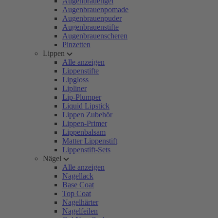
Augenbrauengel
Augenbrauenpomade
Augenbrauenpuder
Augenbrauenstifte
Augenbrauenscheren
Pinzetten
Lippen
Alle anzeigen
Lippenstifte
Lipgloss
Lipliner
Lip-Plumper
Liquid Lipstick
Lippen Zubehör
Lippen-Primer
Lippenbalsam
Matter Lippenstift
Lippenstift-Sets
Nägel
Alle anzeigen
Nagellack
Base Coat
Top Coat
Nagelhärter
Nagelfeilen