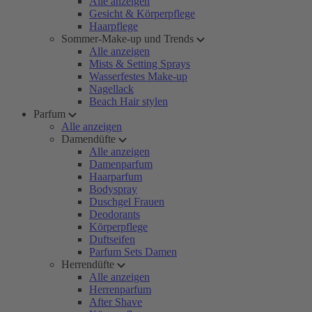
Alle anzeigen
Gesicht & Körperpflege
Haarpflege
Sommer-Make-up und Trends
Alle anzeigen
Mists & Setting Sprays
Wasserfestes Make-up
Nagellack
Beach Hair stylen
Parfum
Alle anzeigen
Damendüfte
Alle anzeigen
Damenparfum
Haarparfum
Bodyspray
Duschgel Frauen
Deodorants
Körperpflege
Duftseifen
Parfum Sets Damen
Herrendüfte
Alle anzeigen
Herrenparfum
After Shave