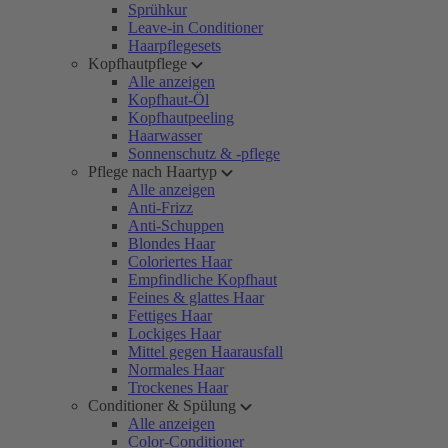
Sprühkur
Leave-in Conditioner
Haarpflegesets
Kopfhautpflege
Alle anzeigen
Kopfhaut-Öl
Kopfhautpeeling
Haarwasser
Sonnenschutz & -pflege
Pflege nach Haartyp
Alle anzeigen
Anti-Frizz
Anti-Schuppen
Blondes Haar
Coloriertes Haar
Empfindliche Kopfhaut
Feines & glattes Haar
Fettiges Haar
Lockiges Haar
Mittel gegen Haarausfall
Normales Haar
Trockenes Haar
Conditioner & Spülung
Alle anzeigen
Color-Conditioner