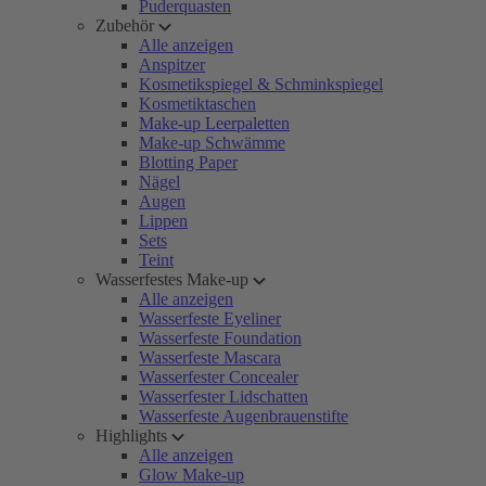
Puderquasten
Zubehör
Alle anzeigen
Anspitzer
Kosmetikspiegel & Schminkspiegel
Kosmetiktaschen
Make-up Leerpaletten
Make-up Schwämme
Blotting Paper
Nägel
Augen
Lippen
Sets
Teint
Wasserfestes Make-up
Alle anzeigen
Wasserfeste Eyeliner
Wasserfeste Foundation
Wasserfeste Mascara
Wasserfester Concealer
Wasserfester Lidschatten
Wasserfeste Augenbrauenstifte
Highlights
Alle anzeigen
Glow Make-up