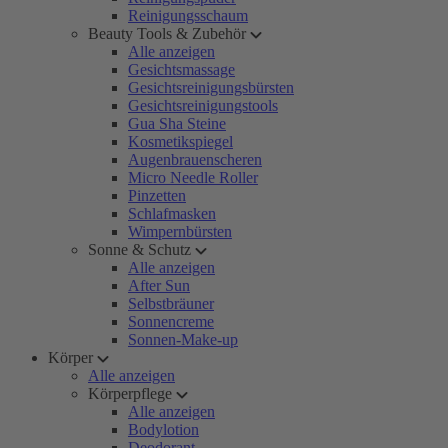
Reinigungsschaum
Beauty Tools & Zubehör
Alle anzeigen
Gesichtsmassage
Gesichtsreinigungsbürsten
Gesichtsreinigungstools
Gua Sha Steine
Kosmetikspiegel
Augenbrauenscheren
Micro Needle Roller
Pinzetten
Schlafmasken
Wimpernbürsten
Sonne & Schutz
Alle anzeigen
After Sun
Selbstbräuner
Sonnencreme
Sonnen-Make-up
Körper
Alle anzeigen
Körperpflege
Alle anzeigen
Bodylotion
Deodorant