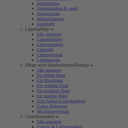
Augencreme
Augenmasken & -pads
Augenserum
Wimpernserum
Augengel
Lippenpflege
Alle anzeigen
Lippenbalsam
Lippenmasken
Lippenöl
Lippenpeeling
Lippenserum
Pflege nach Hautbedürfnis/Hauttyp
Alle anzeigen
Für fettige Haut
Für Mischhaut
Für sensible Haut
Für trockene Haut
Für unreine Haut
Anti-Aging-Gesichtspflege
Gegen Rötungen
Mit Sonnenschutz
Gesichtsmasken
Alle anzeigen
Augen- & Lippenmasken