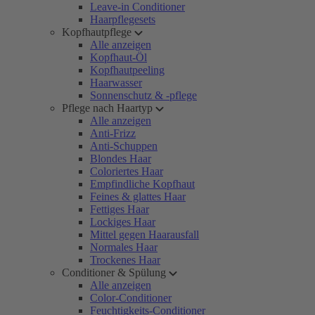
Leave-in Conditioner
Haarpflegesets
Kopfhautpflege
Alle anzeigen
Kopfhaut-Öl
Kopfhautpeeling
Haarwasser
Sonnenschutz & -pflege
Pflege nach Haartyp
Alle anzeigen
Anti-Frizz
Anti-Schuppen
Blondes Haar
Coloriertes Haar
Empfindliche Kopfhaut
Feines & glattes Haar
Fettiges Haar
Lockiges Haar
Mittel gegen Haarausfall
Normales Haar
Trockenes Haar
Conditioner & Spülung
Alle anzeigen
Color-Conditioner
Feuchtigkeits-Conditioner