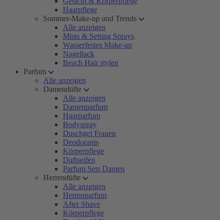
Gesicht & Körperpflege
Haarpflege
Sommer-Make-up und Trends
Alle anzeigen
Mists & Setting Sprays
Wasserfestes Make-up
Nagellack
Beach Hair stylen
Parfum
Alle anzeigen
Damendüfte
Alle anzeigen
Damenparfum
Haarparfum
Bodyspray
Duschgel Frauen
Deodorants
Körperpflege
Duftseifen
Parfum Sets Damen
Herrendüfte
Alle anzeigen
Herrenparfum
After Shave
Körperpflege