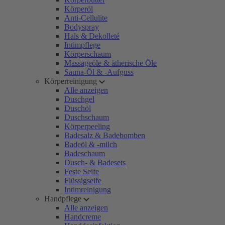
Körperöl
Anti-Cellulite
Bodyspray
Hals & Dekolleté
Intimpflege
Körperschaum
Massageöle & ätherische Öle
Sauna-Öl & -Aufguss
Körperreinigung
Alle anzeigen
Duschgel
Duschöl
Duschschaum
Körperpeeling
Badesalz & Badebomben
Badeöl & -milch
Badeschaum
Dusch- & Badesets
Feste Seife
Flüssigseife
Intimreinigung
Handpflege
Alle anzeigen
Handcreme