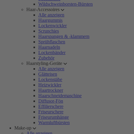
Wildschweinborsten-Bürsten
Haar-Accessoires
Alle anzeigen
Haargummis
Lockenwickler
Scrunchies
Haarspangen & -klammern
Sprühflaschen
Haarnadeln
Lockenbänder
Zubehör
Haarstyling-Geräte
Alle anzeigen
Glätteisen
Lockenstäbe
Heizwickler
Haartrockner
Haarschneidemaschine
Diffusor-Fön
Effilierschere
Friseurschere
Friseurumhänge
Warmluftbürsten
Make-up
Alle anzeigen