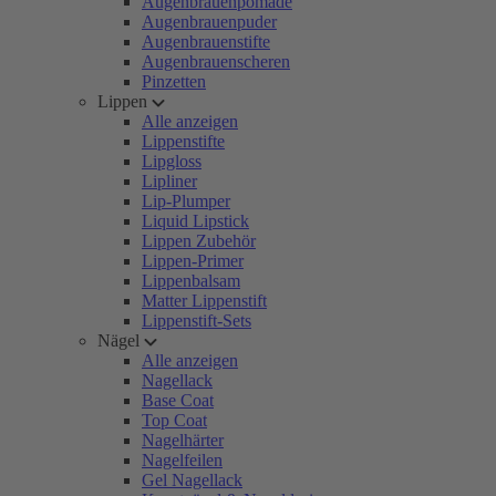
Augenbrauenpomade
Augenbrauenpuder
Augenbrauenstifte
Augenbrauenscheren
Pinzetten
Lippen
Alle anzeigen
Lippenstifte
Lipgloss
Lipliner
Lip-Plumper
Liquid Lipstick
Lippen Zubehör
Lippen-Primer
Lippenbalsam
Matter Lippenstift
Lippenstift-Sets
Nägel
Alle anzeigen
Nagellack
Base Coat
Top Coat
Nagelhärter
Nagelfeilen
Gel Nagellack