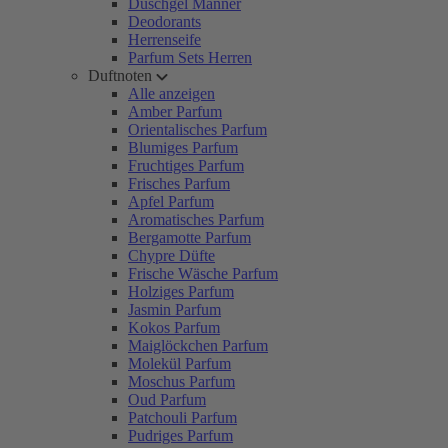
Duschgel Männer
Deodorants
Herrenseife
Parfum Sets Herren
Duftnoten
Alle anzeigen
Amber Parfum
Orientalisches Parfum
Blumiges Parfum
Fruchtiges Parfum
Frisches Parfum
Apfel Parfum
Aromatisches Parfum
Bergamotte Parfum
Chypre Düfte
Frische Wäsche Parfum
Holziges Parfum
Jasmin Parfum
Kokos Parfum
Maiglöckchen Parfum
Molekül Parfum
Moschus Parfum
Oud Parfum
Patchouli Parfum
Pudriges Parfum