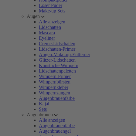
Loser Puder
Make-up Sets
Augen
Alle anzeigen
Lidschatten
Mascara
Eyeliner
Creme-Lidschatten
Lidschatten-Primer
Augen-Make-up-Entferner
Glitzer-Lidschatten
Künstliche Wimpern
Lidschattenpaletten
Wimpern-Primer
Wimpernbürsten
Wimpernkleber
Wimpernzangen
Augenbrauenfarbe
Kajal
Sets
Augenbrauen
Alle anzeigen
Augenbrauenfarbe
Augenbrauengel