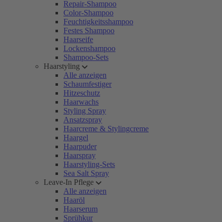
Repair-Shampoo
Color-Shampoo
Feuchtigkeitsshampoo
Festes Shampoo
Haarseife
Lockenshampoo
Shampoo-Sets
Haarstyling
Alle anzeigen
Schaumfestiger
Hitzeschutz
Haarwachs
Styling Spray
Ansatzspray
Haarcreme & Stylingcreme
Haargel
Haarpuder
Haarspray
Haarstyling-Sets
Sea Salt Spray
Leave-In Pflege
Alle anzeigen
Haaröl
Haarserum
Sprühkur