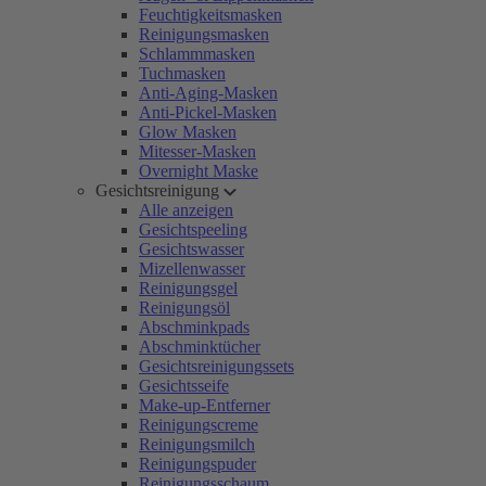
Feuchtigkeitsmasken
Reinigungsmasken
Schlammmasken
Tuchmasken
Anti-Aging-Masken
Anti-Pickel-Masken
Glow Masken
Mitesser-Masken
Overnight Maske
Gesichtsreinigung
Alle anzeigen
Gesichtspeeling
Gesichtswasser
Mizellenwasser
Reinigungsgel
Reinigungsöl
Abschminkpads
Abschminktücher
Gesichtsreinigungssets
Gesichtsseife
Make-up-Entferner
Reinigungscreme
Reinigungsmilch
Reinigungspuder
Reinigungsschaum