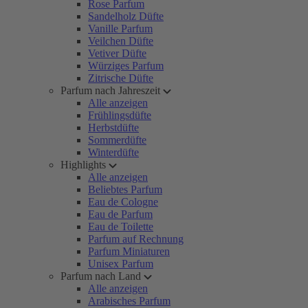
Rose Parfum
Sandelholz Düfte
Vanille Parfum
Veilchen Düfte
Vetiver Düfte
Würziges Parfum
Zitrische Düfte
Parfum nach Jahreszeit
Alle anzeigen
Frühlingsdüfte
Herbstdüfte
Sommerdüfte
Winterdüfte
Highlights
Alle anzeigen
Beliebtes Parfum
Eau de Cologne
Eau de Parfum
Eau de Toilette
Parfum auf Rechnung
Parfum Miniaturen
Unisex Parfum
Parfum nach Land
Alle anzeigen
Arabisches Parfum