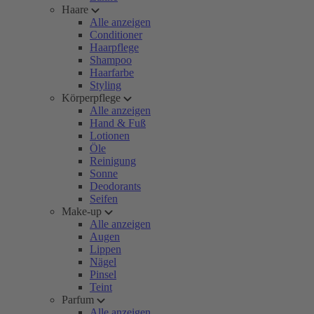
Haare
Alle anzeigen
Conditioner
Haarpflege
Shampoo
Haarfarbe
Styling
Körperpflege
Alle anzeigen
Hand & Fuß
Lotionen
Öle
Reinigung
Sonne
Deodorants
Seifen
Make-up
Alle anzeigen
Augen
Lippen
Nägel
Pinsel
Teint
Parfum
Alle anzeigen