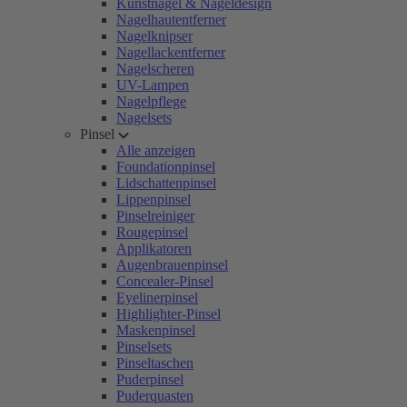
Kunstnägel & Nageldesign
Nagelhautentferner
Nagelknipser
Nagellackentferner
Nagelscheren
UV-Lampen
Nagelpflege
Nagelsets
Pinsel
Alle anzeigen
Foundationpinsel
Lidschattenpinsel
Lippenpinsel
Pinselreiniger
Rougepinsel
Applikatoren
Augenbrauenpinsel
Concealer-Pinsel
Eyelinerpinsel
Highlighter-Pinsel
Maskenpinsel
Pinselsets
Pinseltaschen
Puderpinsel
Puderquasten