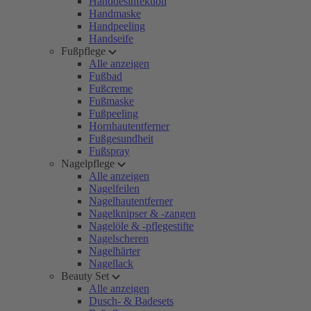
Handdesinfektion
Handmaske
Handpeeling
Handseife
Fußpflege
Alle anzeigen
Fußbad
Fußcreme
Fußmaske
Fußpeeling
Hornhautentferner
Fußgesundheit
Fußspray
Nagelpflege
Alle anzeigen
Nagelfeilen
Nagelhautentferner
Nagelknipser & -zangen
Nagelöle & -pflegestifte
Nagelscheren
Nagelhärter
Nagellack
Beauty Set
Alle anzeigen
Dusch- & Badesets