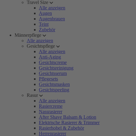
Travel Size
Alle anzeigen
Augen
Augenbrauen
Teint
Zubehör
Männerpflege
Alle anzeigen
Gesichtspflege
Alle anzeigen
Anti-Aging
Gesichtscreme
Gesichtsreinigung
Gesichtsserum
Pflegesets
Gesichtsmasken
Gesichtspeeling
Rasur
Alle anzeigen
Rasiercreme
Nassrasierer
After Shave Balsam & Lotion
Elektrische Rasierer & Trimmer
Rasierhobel & Zubehör
Herrenrasierer