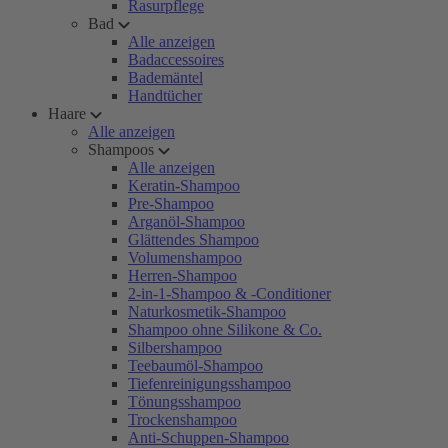
Rasurpflege
Bad
Alle anzeigen
Badaccessoires
Bademäntel
Handtücher
Haare
Alle anzeigen
Shampoos
Alle anzeigen
Keratin-Shampoo
Pre-Shampoo
Arganöl-Shampoo
Glättendes Shampoo
Volumenshampoo
Herren-Shampoo
2-in-1-Shampoo & -Conditioner
Naturkosmetik-Shampoo
Shampoo ohne Silikone & Co.
Silbershampoo
Teebaumöl-Shampoo
Tiefenreinigungsshampoo
Tönungsshampoo
Trockenshampoo
Anti-Schuppen-Shampoo