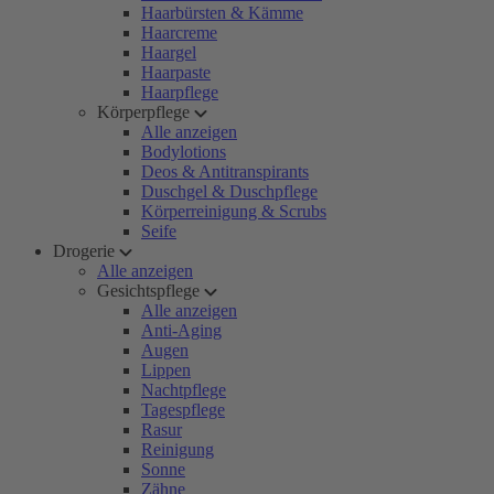
Haarbürsten & Kämme
Haarcreme
Haargel
Haarpaste
Haarpflege
Körperpflege
Alle anzeigen
Bodylotions
Deos & Antitranspirants
Duschgel & Duschpflege
Körperreinigung & Scrubs
Seife
Drogerie
Alle anzeigen
Gesichtspflege
Alle anzeigen
Anti-Aging
Augen
Lippen
Nachtpflege
Tagespflege
Rasur
Reinigung
Sonne
Zähne