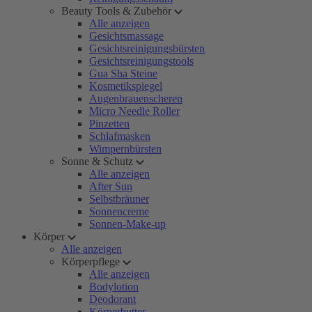
Beauty Tools & Zubehör
Alle anzeigen
Gesichtsmassage
Gesichtsreinigungsbürsten
Gesichtsreinigungstools
Gua Sha Steine
Kosmetikspiegel
Augenbrauenscheren
Micro Needle Roller
Pinzetten
Schlafmasken
Wimpernbürsten
Sonne & Schutz
Alle anzeigen
After Sun
Selbstbräuner
Sonnencreme
Sonnen-Make-up
Körper
Alle anzeigen
Körperpflege
Alle anzeigen
Bodylotion
Deodorant
Körperbutter