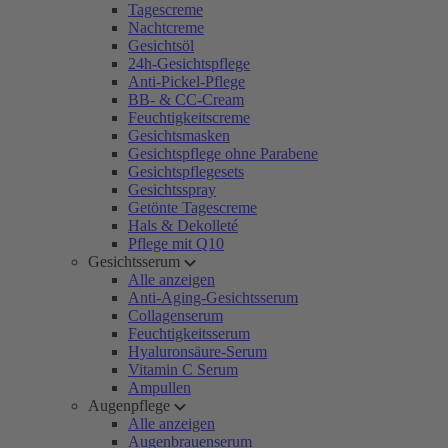
Tagescreme
Nachtcreme
Gesichtsöl
24h-Gesichtspflege
Anti-Pickel-Pflege
BB- & CC-Cream
Feuchtigkeitscreme
Gesichtsmasken
Gesichtspflege ohne Parabene
Gesichtspflegesets
Gesichtsspray
Getönte Tagescreme
Hals & Dekolleté
Pflege mit Q10
Gesichtsserum
Alle anzeigen
Anti-Aging-Gesichtsserum
Collagenserum
Feuchtigkeitsserum
Hyaluronsäure-Serum
Vitamin C Serum
Ampullen
Augenpflege
Alle anzeigen
Augenbrauenserum