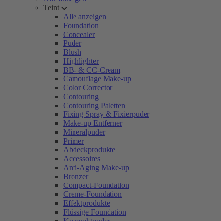
Teint
Alle anzeigen
Foundation
Concealer
Puder
Blush
Highlighter
BB- & CC-Cream
Camouflage Make-up
Color Corrector
Contouring
Contouring Paletten
Fixing Spray & Fixierpuder
Make-up Entferner
Mineralpuder
Primer
Abdeckprodukte
Accessoires
Anti-Aging Make-up
Bronzer
Compact-Foundation
Creme-Foundation
Effektprodukte
Flüssige Foundation
Kompaktpuder