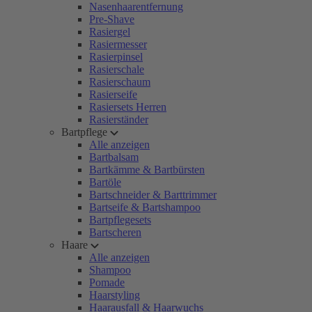
Nasenhaarentfernung
Pre-Shave
Rasiergel
Rasiermesser
Rasierpinsel
Rasierschale
Rasierschaum
Rasierseife
Rasiersets Herren
Rasierständer
Bartpflege
Alle anzeigen
Bartbalsam
Bartkämme & Bartbürsten
Bartöle
Bartschneider & Barttrimmer
Bartseife & Bartshampoo
Bartpflegesets
Bartscheren
Haare
Alle anzeigen
Shampoo
Pomade
Haarstyling
Haarausfall & Haarwuchs