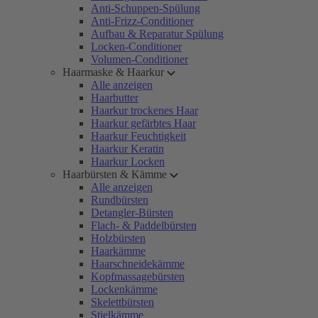
Anti-Schuppen-Spülung
Anti-Frizz-Conditioner
Aufbau & Reparatur Spülung
Locken-Conditioner
Volumen-Conditioner
Haarmaske & Haarkur
Alle anzeigen
Haarbutter
Haarkur trockenes Haar
Haarkur gefärbtes Haar
Haarkur Feuchtigkeit
Haarkur Keratin
Haarkur Locken
Haarbürsten & Kämme
Alle anzeigen
Rundbürsten
Detangler-Bürsten
Flach- & Paddelbürsten
Holzbürsten
Haarkämme
Haarschneidekämme
Kopfmassagebürsten
Lockenkämme
Skelettbürsten
Stielkämme