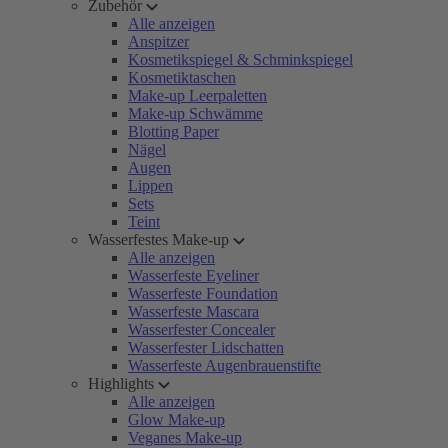
Zubehör
Alle anzeigen
Anspitzer
Kosmetikspiegel & Schminkspiegel
Kosmetiktaschen
Make-up Leerpaletten
Make-up Schwämme
Blotting Paper
Nägel
Augen
Lippen
Sets
Teint
Wasserfestes Make-up
Alle anzeigen
Wasserfeste Eyeliner
Wasserfeste Foundation
Wasserfeste Mascara
Wasserfester Concealer
Wasserfester Lidschatten
Wasserfeste Augenbrauenstifte
Highlights
Alle anzeigen
Glow Make-up
Veganes Make-up