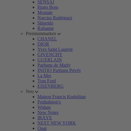
SENSAI
Hugo Boss
Montale
Narciso Rodriguez
Shiseido
Rabanne
Premiummarken
CHANEL
DIOR
Yves Saint Laurent
GIVENCHY
GUERLAIN
Parfums de Marly
INITIO Parfums Privés
La Mer
Tom Ford
EISENBERG
Neu
Maison Francis Kurkdjian
Penhaligon's
Widian
New Notes
IRÄYE
NEST NEW YORK
Ouai