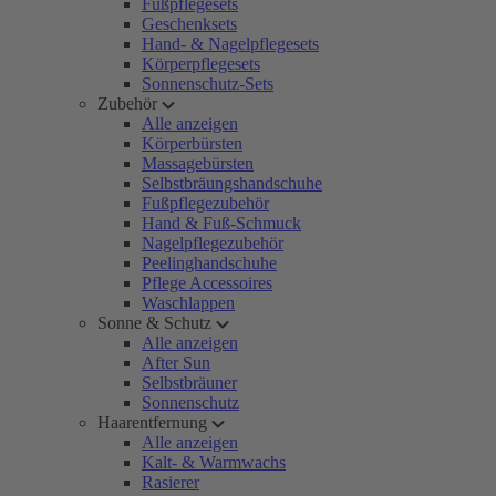
Fußpflegesets
Geschenksets
Hand- & Nagelpflegesets
Körperpflegesets
Sonnenschutz-Sets
Zubehör
Alle anzeigen
Körperbürsten
Massagebürsten
Selbstbräungshandschuhe
Fußpflegezubehör
Hand & Fuß-Schmuck
Nagelpflegezubehör
Peelinghandschuhe
Pflege Accessoires
Waschlappen
Sonne & Schutz
Alle anzeigen
After Sun
Selbstbräuner
Sonnenschutz
Haarentfernung
Alle anzeigen
Kalt- & Warmwachs
Rasierer