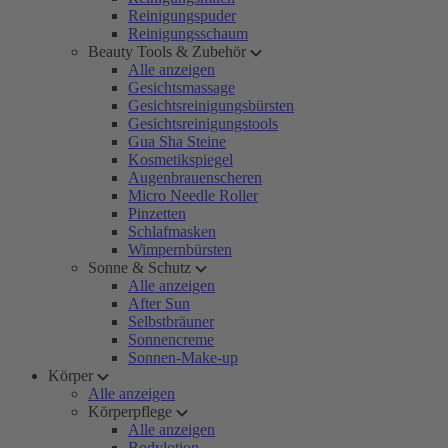
Reinigungspuder
Reinigungsschaum
Beauty Tools & Zubehör
Alle anzeigen
Gesichtsmassage
Gesichtsreinigungsbürsten
Gesichtsreinigungstools
Gua Sha Steine
Kosmetikspiegel
Augenbrauenscheren
Micro Needle Roller
Pinzetten
Schlafmasken
Wimpernbürsten
Sonne & Schutz
Alle anzeigen
After Sun
Selbstbräuner
Sonnencreme
Sonnen-Make-up
Körper
Alle anzeigen
Körperpflege
Alle anzeigen
Bodylotion