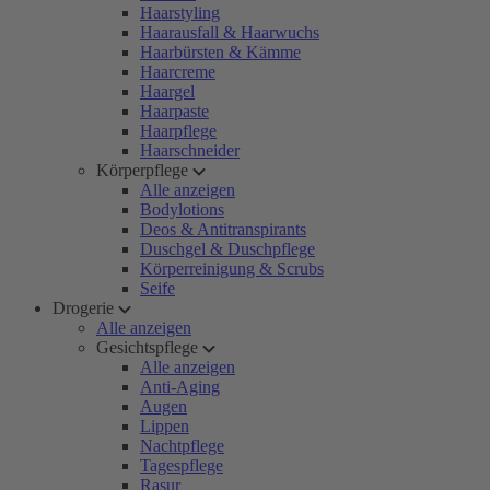
Haarstyling
Haarausfall & Haarwuchs
Haarbürsten & Kämme
Haarcreme
Haargel
Haarpaste
Haarpflege
Haarschneider
Körperpflege
Alle anzeigen
Bodylotions
Deos & Antitranspirants
Duschgel & Duschpflege
Körperreinigung & Scrubs
Seife
Drogerie
Alle anzeigen
Gesichtspflege
Alle anzeigen
Anti-Aging
Augen
Lippen
Nachtpflege
Tagespflege
Rasur