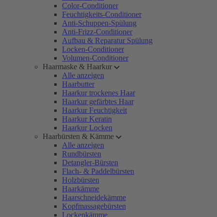
Color-Conditioner
Feuchtigkeits-Conditioner
Anti-Schuppen-Spülung
Anti-Frizz-Conditioner
Aufbau & Reparatur Spülung
Locken-Conditioner
Volumen-Conditioner
Haarmaske & Haarkur
Alle anzeigen
Haarbutter
Haarkur trockenes Haar
Haarkur gefärbtes Haar
Haarkur Feuchtigkeit
Haarkur Keratin
Haarkur Locken
Haarbürsten & Kämme
Alle anzeigen
Rundbürsten
Detangler-Bürsten
Flach- & Paddelbürsten
Holzbürsten
Haarkämme
Haarschneidekämme
Kopfmassagebürsten
Lockenkämme