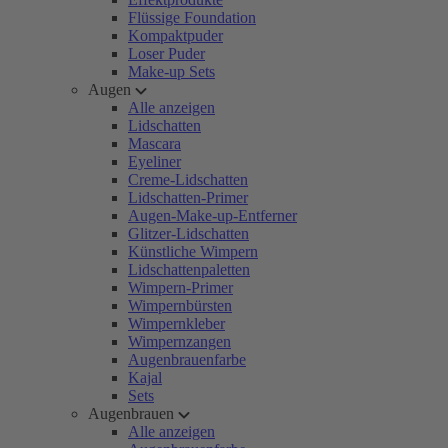
Flüssige Foundation
Kompaktpuder
Loser Puder
Make-up Sets
Augen
Alle anzeigen
Lidschatten
Mascara
Eyeliner
Creme-Lidschatten
Lidschatten-Primer
Augen-Make-up-Entferner
Glitzer-Lidschatten
Künstliche Wimpern
Lidschattenpaletten
Wimpern-Primer
Wimpernbürsten
Wimpernkleber
Wimpernzangen
Augenbrauenfarbe
Kajal
Sets
Augenbrauen
Alle anzeigen