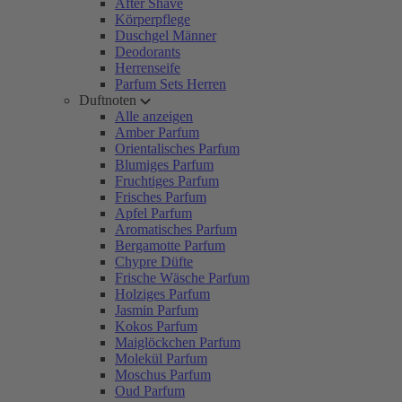
After Shave
Körperpflege
Duschgel Männer
Deodorants
Herrenseife
Parfum Sets Herren
Duftnoten
Alle anzeigen
Amber Parfum
Orientalisches Parfum
Blumiges Parfum
Fruchtiges Parfum
Frisches Parfum
Apfel Parfum
Aromatisches Parfum
Bergamotte Parfum
Chypre Düfte
Frische Wäsche Parfum
Holziges Parfum
Jasmin Parfum
Kokos Parfum
Maiglöckchen Parfum
Molekül Parfum
Moschus Parfum
Oud Parfum