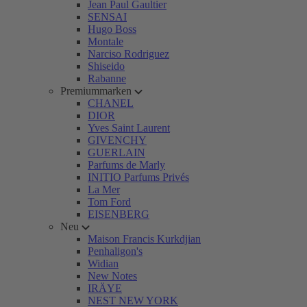
Jean Paul Gaultier
SENSAI
Hugo Boss
Montale
Narciso Rodriguez
Shiseido
Rabanne
Premiummarken
CHANEL
DIOR
Yves Saint Laurent
GIVENCHY
GUERLAIN
Parfums de Marly
INITIO Parfums Privés
La Mer
Tom Ford
EISENBERG
Neu
Maison Francis Kurkdjian
Penhaligon's
Widian
New Notes
IRÄYE
NEST NEW YORK