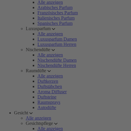
Alle anzeigen
Arabisches Parfum
Französisches Parfum
Italienisches Parfum
Spanisches Parfum
Luxusparfum
Alle anzeigen
Luxusparfum Damen
Luxusparfum Herren
Nischendüfte
Alle anzeigen
Nischendüfte Damen
Nischendüfte Herren
Raumdüfte
Alle anzeigen
Duftkerzen
Duftstäbchen
Aroma Diffuser
Duftsteine
Raumsprays
Autodüfte
Gesicht
Alle anzeigen
Gesichtspflege
Alle anzeigen