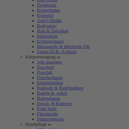
Deodorant
Körperbutter
Körperöl
Anti-Cellulite
Bodyspray
Hals & Dekolleté
Intimpflege
Körperschaum
Massageöle & ätherische Öle
Sauna-Öl & -Aufguss
Körperreinigung
Alle anzeigen
Duschgel
Duschöl
Duschschaum
Körperpeeling
Badesalz & Badebomben
Badeöl & -milch
Badeschaum
Dusch- & Badesets
Feste Seife
Flüssigseife
Intimreinigung
Handpflege