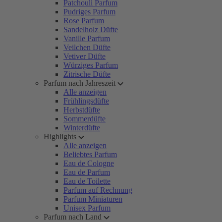
Patchouli Parfum
Pudriges Parfum
Rose Parfum
Sandelholz Düfte
Vanille Parfum
Veilchen Düfte
Vetiver Düfte
Würziges Parfum
Zitrische Düfte
Parfum nach Jahreszeit
Alle anzeigen
Frühlingsdüfte
Herbstdüfte
Sommerdüfte
Winterdüfte
Highlights
Alle anzeigen
Beliebtes Parfum
Eau de Cologne
Eau de Parfum
Eau de Toilette
Parfum auf Rechnung
Parfum Miniaturen
Unisex Parfum
Parfum nach Land