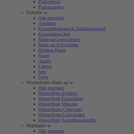
Puderpinsel
Puderquasten
Zubehör
Alle anzeigen
Anspitzer
Kosmetikspiegel & Schminkspiegel
Kosmetiktaschen
Make-up Leerpaletten
Make-up Schwämme
Blotting Paper
Nägel
Augen
Lippen
Sets
Teint
Wasserfestes Make-up
Alle anzeigen
Wasserfeste Eyeliner
Wasserfeste Foundation
Wasserfeste Mascara
Wasserfester Concealer
Wasserfester Lidschatten
Wasserfeste Augenbrauenstifte
Highlights
Alle anzeigen