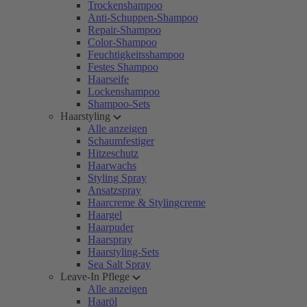
Trockenshampoo
Anti-Schuppen-Shampoo
Repair-Shampoo
Color-Shampoo
Feuchtigkeitsshampoo
Festes Shampoo
Haarseife
Lockenshampoo
Shampoo-Sets
Haarstyling
Alle anzeigen
Schaumfestiger
Hitzeschutz
Haarwachs
Styling Spray
Ansatzspray
Haarcreme & Stylingcreme
Haargel
Haarpuder
Haarspray
Haarstyling-Sets
Sea Salt Spray
Leave-In Pflege
Alle anzeigen
Haaröl