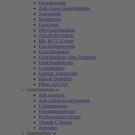
Gesichtscreme
Anti-Aging-Gesichtspflege
Tagescreme
Nachtcreme
Gesichtsöl
24h-Gesichtspflege
Anti-Pickel-Pflege
BB- & CC-Cream
Feuchtigkeitscreme
Gesichtsmasken
Gesichtspflege ohne Parabene
Gesichtspflegesets
Gesichtsspray
Getönte Tagescreme
Hals & Dekolleté
Pflege mit Q10
Gesichtsserum
Alle anzeigen
Anti-Aging-Gesichtsserum
Collagenserum
Feuchtigkeitsserum
Hyaluronsäure-Serum
Vitamin C Serum
Ampullen
Augenpflege