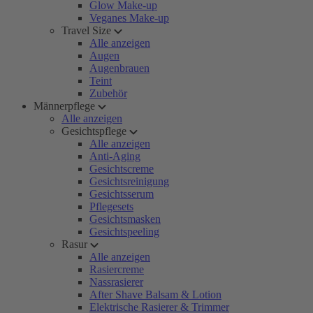
Glow Make-up
Veganes Make-up
Travel Size
Alle anzeigen
Augen
Augenbrauen
Teint
Zubehör
Männerpflege
Alle anzeigen
Gesichtspflege
Alle anzeigen
Anti-Aging
Gesichtscreme
Gesichtsreinigung
Gesichtsserum
Pflegesets
Gesichtsmasken
Gesichtspeeling
Rasur
Alle anzeigen
Rasiercreme
Nassrasierer
After Shave Balsam & Lotion
Elektrische Rasierer & Trimmer