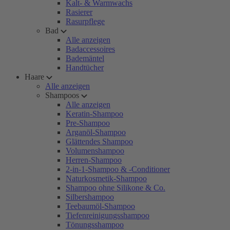
Kalt- & Warmwachs
Rasierer
Rasurpflege
Bad
Alle anzeigen
Badaccessoires
Bademäntel
Handtücher
Haare
Alle anzeigen
Shampoos
Alle anzeigen
Keratin-Shampoo
Pre-Shampoo
Arganöl-Shampoo
Glättendes Shampoo
Volumenshampoo
Herren-Shampoo
2-in-1-Shampoo & -Conditioner
Naturkosmetik-Shampoo
Shampoo ohne Silikone & Co.
Silbershampoo
Teebaumöl-Shampoo
Tiefenreinigungsshampoo
Tönungsshampoo