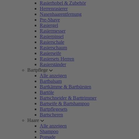
Rasierhobel & Zubehör
Herrenrasierer
Nasenhaarentfernung
Pre-Shave
Rasiergel
Rasiermesser
Rasierpinsel
Rasierschale
Rasierschaum
Rasierseife
Rasiersets Herren
Rasierständer
Bartpflege
Alle anzeigen
Bartbalsam
Bartkämme & Bartbürsten
Bartöle
Bartschneider & Barttrimmer
Bartseife & Bartshampoo
Bartpflegesets
Bartscheren
Haare
Alle anzeigen
Shampoo
Pomade