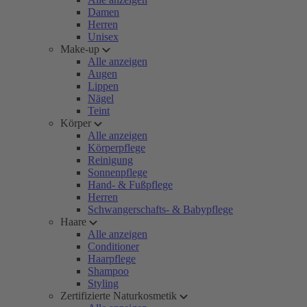
Damen
Herren
Unisex
Make-up
Alle anzeigen
Augen
Lippen
Nägel
Teint
Körper
Alle anzeigen
Körperpflege
Reinigung
Sonnenpflege
Hand- & Fußpflege
Herren
Schwangerschafts- & Babypflege
Haare
Alle anzeigen
Conditioner
Haarpflege
Shampoo
Styling
Zertifizierte Naturkosmetik