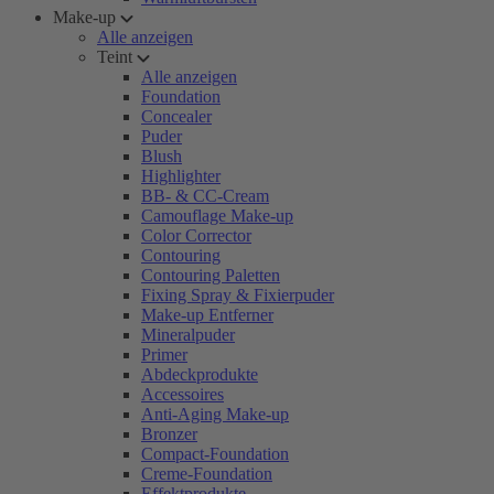
Make-up
Alle anzeigen
Teint
Alle anzeigen
Foundation
Concealer
Puder
Blush
Highlighter
BB- & CC-Cream
Camouflage Make-up
Color Corrector
Contouring
Contouring Paletten
Fixing Spray & Fixierpuder
Make-up Entferner
Mineralpuder
Primer
Abdeckprodukte
Accessoires
Anti-Aging Make-up
Bronzer
Compact-Foundation
Creme-Foundation
Effektprodukte