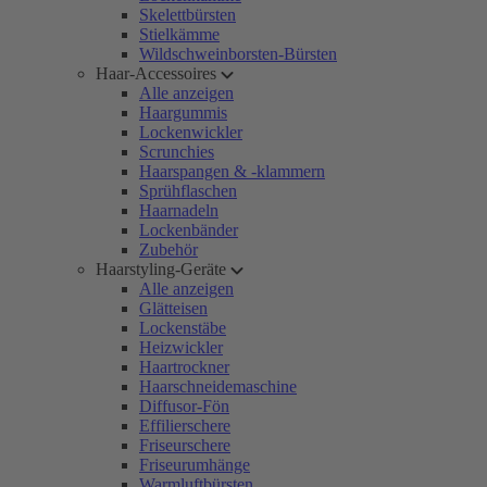
Skelettbürsten
Stielkämme
Wildschweinborsten-Bürsten
Haar-Accessoires
Alle anzeigen
Haargummis
Lockenwickler
Scrunchies
Haarspangen & -klammern
Sprühflaschen
Haarnadeln
Lockenbänder
Zubehör
Haarstyling-Geräte
Alle anzeigen
Glätteisen
Lockenstäbe
Heizwickler
Haartrockner
Haarschneidemaschine
Diffusor-Fön
Effilierschere
Friseurschere
Friseurumhänge
Warmluftbürsten