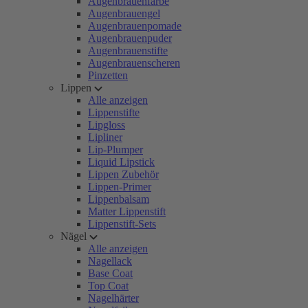
Augenbrauenfarbe
Augenbrauengel
Augenbrauenpomade
Augenbrauenpuder
Augenbrauenstifte
Augenbrauenscheren
Pinzetten
Lippen
Alle anzeigen
Lippenstifte
Lipgloss
Lipliner
Lip-Plumper
Liquid Lipstick
Lippen Zubehör
Lippen-Primer
Lippenbalsam
Matter Lippenstift
Lippenstift-Sets
Nägel
Alle anzeigen
Nagellack
Base Coat
Top Coat
Nagelhärter