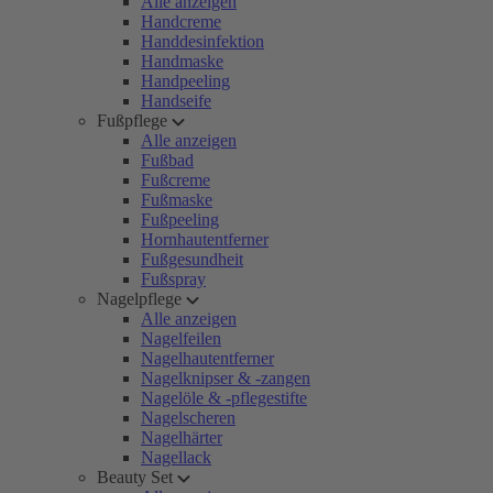
Alle anzeigen
Handcreme
Handdesinfektion
Handmaske
Handpeeling
Handseife
Fußpflege
Alle anzeigen
Fußbad
Fußcreme
Fußmaske
Fußpeeling
Hornhautentferner
Fußgesundheit
Fußspray
Nagelpflege
Alle anzeigen
Nagelfeilen
Nagelhautentferner
Nagelknipser & -zangen
Nagelöle & -pflegestifte
Nagelscheren
Nagelhärter
Nagellack
Beauty Set