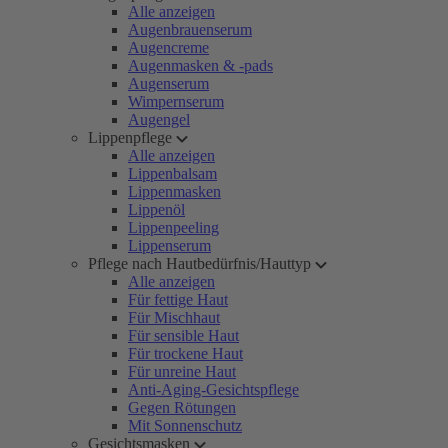
Alle anzeigen
Augenbrauenserum
Augencreme
Augenmasken & -pads
Augenserum
Wimpernserum
Augengel
Lippenpflege
Alle anzeigen
Lippenbalsam
Lippenmasken
Lippenöl
Lippenpeeling
Lippenserum
Pflege nach Hautbedürfnis/Hauttyp
Alle anzeigen
Für fettige Haut
Für Mischhaut
Für sensible Haut
Für trockene Haut
Für unreine Haut
Anti-Aging-Gesichtspflege
Gegen Rötungen
Mit Sonnenschutz
Gesichtsmasken