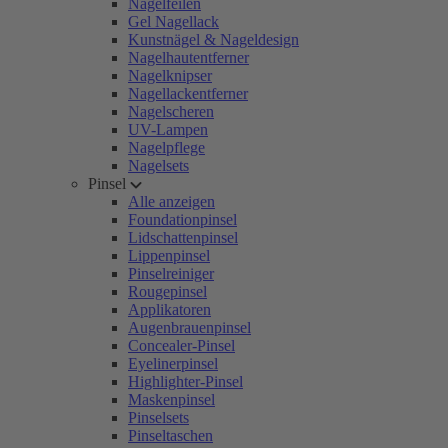
Nagelfeilen
Gel Nagellack
Kunstnägel & Nageldesign
Nagelhautentferner
Nagelknipser
Nagellackentferner
Nagelscheren
UV-Lampen
Nagelpflege
Nagelsets
Pinsel
Alle anzeigen
Foundationpinsel
Lidschattenpinsel
Lippenpinsel
Pinselreiniger
Rougepinsel
Applikatoren
Augenbrauenpinsel
Concealer-Pinsel
Eyelinerpinsel
Highlighter-Pinsel
Maskenpinsel
Pinselsets
Pinseltaschen