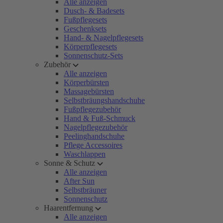
Alle anzeigen
Dusch- & Badesets
Fußpflegesets
Geschenksets
Hand- & Nagelpflegesets
Körperpflegesets
Sonnenschutz-Sets
Zubehör
Alle anzeigen
Körperbürsten
Massagebürsten
Selbstbräungshandschuhe
Fußpflegezubehör
Hand & Fuß-Schmuck
Nagelpflegezubehör
Peelinghandschuhe
Pflege Accessoires
Waschlappen
Sonne & Schutz
Alle anzeigen
After Sun
Selbstbräuner
Sonnenschutz
Haarentfernung
Alle anzeigen