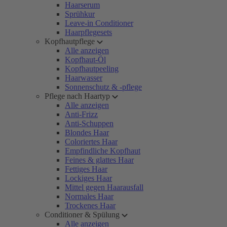
Haarserum
Sprühkur
Leave-in Conditioner
Haarpflegesets
Kopfhautpflege
Alle anzeigen
Kopfhaut-Öl
Kopfhautpeeling
Haarwasser
Sonnenschutz & -pflege
Pflege nach Haartyp
Alle anzeigen
Anti-Frizz
Anti-Schuppen
Blondes Haar
Coloriertes Haar
Empfindliche Kopfhaut
Feines & glattes Haar
Fettiges Haar
Lockiges Haar
Mittel gegen Haarausfall
Normales Haar
Trockenes Haar
Conditioner & Spülung
Alle anzeigen