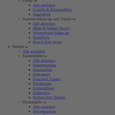
Pflege
Alle anzeigen
Gesicht & Körperpflege
Haarpflege
Sommer-Make-up und Trends
Alle anzeigen
Mists & Setting Sprays
Wasserfestes Make-up
Nagellack
Beach Hair stylen
Parfum
Alle anzeigen
Damendüfte
Alle anzeigen
Damenparfum
Haarparfum
Bodyspray
Duschgel Frauen
Deodorants
Körperpflege
Duftseifen
Parfum Sets Damen
Herrendüfte
Alle anzeigen
Herrenparfum