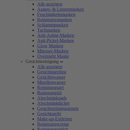
Alle anzeigen
Augen- & Lippenmasken
Feuchtigkeitsmasken
Reinigungsmasken
Schlammmasken
Tuchmasken
Anti-Aging-Masken
Anti-Pickel-Masken
Glow Masken
Mitesser-Masken
Overnight Maske
Gesichtsreinigung
Alle anzeigen
Gesichtspeeling
Gesichtswasser
Mizellenwasser
Reinigungsgel
Reinigungsöl
Abschminkpads
Abschminktücher
Gesichtsreinigungssets
Gesichtsseife
Make-up-Entferner
Reinigungscreme
Reinigungsmilch