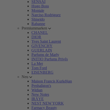
SENSAI
Hugo Boss
Montale
Narciso Rodriguez
Shiseido
Rabanne
Premiummarken
CHANEL
DIOR
Yves Saint Laurent
GIVENCHY
GUERLAIN
Parfums de Marly
INITIO Parfums Privés
La Mer
Tom Ford
EISENBERG
Neu
Maison Francis Kurkdjian
Penhaligon's
Widian
New Notes
IRÄYE
NEST NEW YORK
Farmacy Beauty