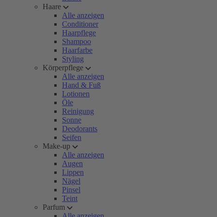
Haare
Alle anzeigen
Conditioner
Haarpflege
Shampoo
Haarfarbe
Styling
Körperpflege
Alle anzeigen
Hand & Fuß
Lotionen
Öle
Reinigung
Sonne
Deodorants
Seifen
Make-up
Alle anzeigen
Augen
Lippen
Nägel
Pinsel
Teint
Parfum
Alle anzeigen