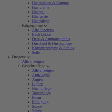
Haarbürsten & Kämme
Haarcreme
Haargel
Haarpaste
Haarpflege
Körperpflege
Alle anzeigen
Bodylotions
Deos & Antitranspirants
Duschgel & Duschpflege
Körperreinigung & Scrubs
Seife
Drogerie
Alle anzeigen
Gesichtspflege
Alle anzeigen
Anti-Aging
Augen
Lippen
Nachtpflege
Tagespflege
Rasur
Reinigung
Sonne
Zähne