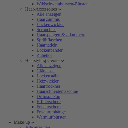
Wildschweinborsten-Bürsten
Haar-Accessoires
Alle anzeigen
Haargummis
Lockenwickler
Scrunchies
Haarspangen & -klammern
Sprühflaschen
Haarnadeln
Lockenbänder
Zubehör
Haarstyling-Geräte
Alle anzeigen
Glätteisen
Lockenstäbe
Heizwickler
Haartrockner
Haarschneidemaschine
Diffusor-Fön
Effilierschere
Friseurschere
Friseurumhänge
Warmluftbürsten
Make-up
Alle anzeigen