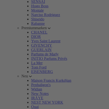
SENSAI
Hugo Boss
Montale
Narciso Rodriguez
Shiseido
Rabanne
Premiummarken
CHANEL
DIOR
Yves Saint Laurent
GIVENCHY
GUERLAIN
Parfums de Marly
INITIO Parfums Privés
La Mer
Tom Ford
EISENBERG
Neu
Maison Francis Kurkdjian
Penhaligon's
Widian
New Notes
IRÄYE
NEST NEW YORK
Ouai