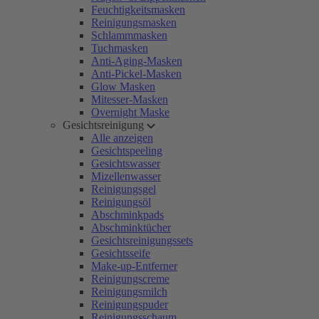
Feuchtigkeitsmasken
Reinigungsmasken
Schlammmasken
Tuchmasken
Anti-Aging-Masken
Anti-Pickel-Masken
Glow Masken
Mitesser-Masken
Overnight Maske
Gesichtsreinigung
Alle anzeigen
Gesichtspeeling
Gesichtswasser
Mizellenwasser
Reinigungsgel
Reinigungsöl
Abschminkpads
Abschminktücher
Gesichtsreinigungssets
Gesichtsseife
Make-up-Entferner
Reinigungscreme
Reinigungsmilch
Reinigungspuder
Reinigungsschaum