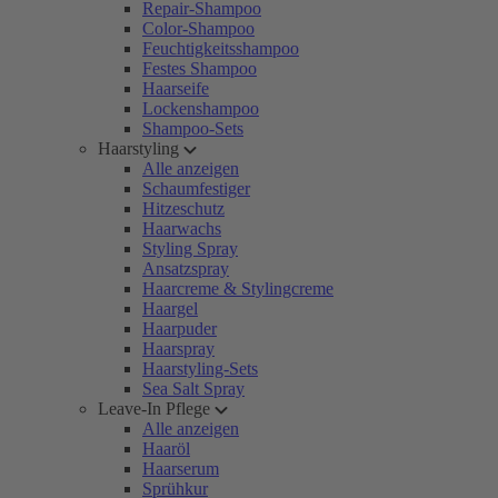
Repair-Shampoo
Color-Shampoo
Feuchtigkeitsshampoo
Festes Shampoo
Haarseife
Lockenshampoo
Shampoo-Sets
Haarstyling
Alle anzeigen
Schaumfestiger
Hitzeschutz
Haarwachs
Styling Spray
Ansatzspray
Haarcreme & Stylingcreme
Haargel
Haarpuder
Haarspray
Haarstyling-Sets
Sea Salt Spray
Leave-In Pflege
Alle anzeigen
Haaröl
Haarserum
Sprühkur