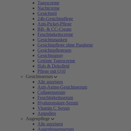
Tagescreme
Nachtcreme
Gesichtsöl
24h-Gesichtspflege
Anti-Pickel-Pflege
BB- & CC-Cream
Feuchtigkeitscreme
Gesichtsmasken
Gesichtspflege ohne Parabene
Gesichtspflegesets
Gesichtsspray
Getönte Tagescreme
Hals & Dekolleté
Pflege mit Q10
Gesichtsserum
Alle anzeigen
Anti-Aging-Gesichtsserum
Collagenserum
Feuchtigkeitsserum
Hyaluronsäure-Serum
Vitamin C Serum
Ampullen
Augenpflege
Alle anzeigen
Augenbrauenserum