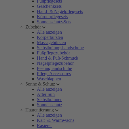
Fußpflegesets
Geschenksets
Hand- & Nagelpflegesets
Körperpflegesets
Sonnenschutz-Sets
Zubehör
Alle anzeigen
Körperbürsten
Massagebürsten
Selbstbräungshandschuhe
Fußpflegezubehör
Hand & Fuß-Schmuck
Nagelpflegezubehör
Peelinghandschuhe
Pflege Accessoires
Waschlappen
Sonne & Schutz
Alle anzeigen
After Sun
Selbstbräuner
Sonnenschutz
Haarentfernung
Alle anzeigen
Kalt- & Warmwachs
Rasierer