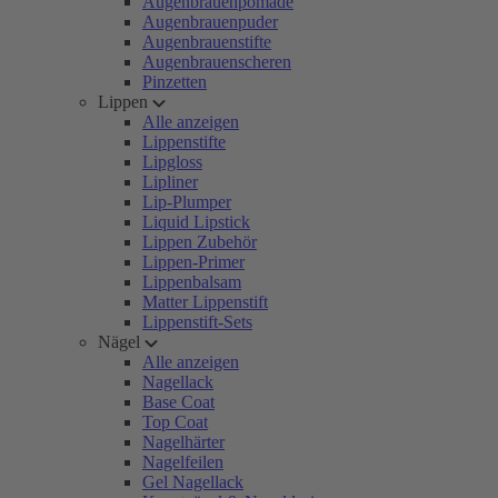
Augenbrauenpomade
Augenbrauenpuder
Augenbrauenstifte
Augenbrauenscheren
Pinzetten
Lippen
Alle anzeigen
Lippenstifte
Lipgloss
Lipliner
Lip-Plumper
Liquid Lipstick
Lippen Zubehör
Lippen-Primer
Lippenbalsam
Matter Lippenstift
Lippenstift-Sets
Nägel
Alle anzeigen
Nagellack
Base Coat
Top Coat
Nagelhärter
Nagelfeilen
Gel Nagellack