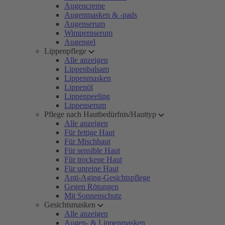
Augencreme
Augenmasken & -pads
Augenserum
Wimpernserum
Augengel
Lippenpflege
Alle anzeigen
Lippenbalsam
Lippenmasken
Lippenöl
Lippenpeeling
Lippenserum
Pflege nach Hautbedürfnis/Hauttyp
Alle anzeigen
Für fettige Haut
Für Mischhaut
Für sensible Haut
Für trockene Haut
Für unreine Haut
Anti-Aging-Gesichtspflege
Gegen Rötungen
Mit Sonnenschutz
Gesichtsmasken
Alle anzeigen
Augen- & Lippenmasken