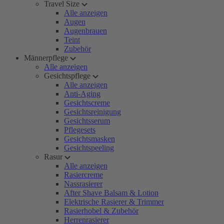
Travel Size
Alle anzeigen
Augen
Augenbrauen
Teint
Zubehör
Männerpflege
Alle anzeigen
Gesichtspflege
Alle anzeigen
Anti-Aging
Gesichtscreme
Gesichtsreinigung
Gesichtsserum
Pflegesets
Gesichtsmasken
Gesichtspeeling
Rasur
Alle anzeigen
Rasiercreme
Nassrasierer
After Shave Balsam & Lotion
Elektrische Rasierer & Trimmer
Rasierhobel & Zubehör
Herrenrasierer