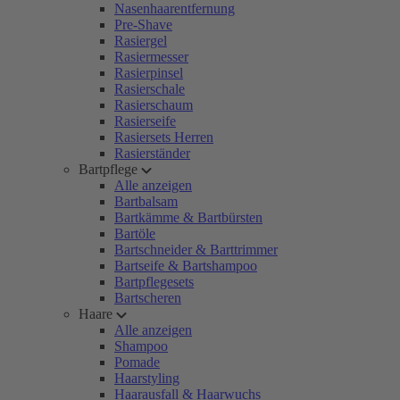
Nasenhaarentfernung
Pre-Shave
Rasiergel
Rasiermesser
Rasierpinsel
Rasierschale
Rasierschaum
Rasierseife
Rasiersets Herren
Rasierständer
Bartpflege
Alle anzeigen
Bartbalsam
Bartkämme & Bartbürsten
Bartöle
Bartschneider & Barttrimmer
Bartseife & Bartshampoo
Bartpflegesets
Bartscheren
Haare
Alle anzeigen
Shampoo
Pomade
Haarstyling
Haarausfall & Haarwuchs