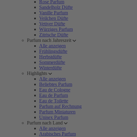
Rose Parfum
Sandelholz Düfte
Vanille Parfum
Veilchen Düfte
Vetiver Düfte
Würziges Parfum
Zitrische Düfte
Parfum nach Jahreszeit
Alle anzeigen
Frühlingsdüfte
Herbstdüfte
Sommerdüfte
Winterdüfte
Highlights
Alle anzeigen
Beliebtes Parfum
Eau de Cologne
Eau de Parfum
Eau de Toilette
Parfum auf Rechnung
Parfum Miniaturen
Unisex Parfum
Parfum nach Land
Alle anzeigen
Arabisches Parfum