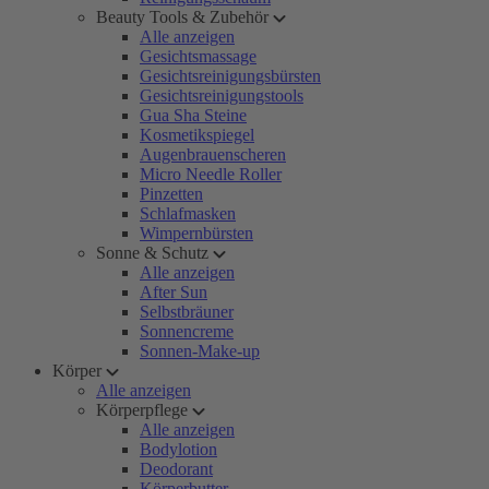
Beauty Tools & Zubehör
Alle anzeigen
Gesichtsmassage
Gesichtsreinigungsbürsten
Gesichtsreinigungstools
Gua Sha Steine
Kosmetikspiegel
Augenbrauenscheren
Micro Needle Roller
Pinzetten
Schlafmasken
Wimpernbürsten
Sonne & Schutz
Alle anzeigen
After Sun
Selbstbräuner
Sonnencreme
Sonnen-Make-up
Körper
Alle anzeigen
Körperpflege
Alle anzeigen
Bodylotion
Deodorant
Körperbutter