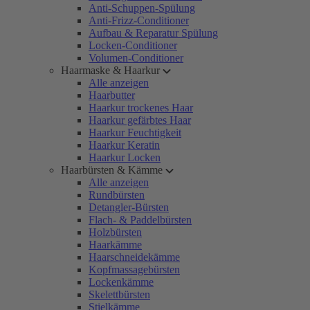
Anti-Schuppen-Spülung
Anti-Frizz-Conditioner
Aufbau & Reparatur Spülung
Locken-Conditioner
Volumen-Conditioner
Haarmaske & Haarkur
Alle anzeigen
Haarbutter
Haarkur trockenes Haar
Haarkur gefärbtes Haar
Haarkur Feuchtigkeit
Haarkur Keratin
Haarkur Locken
Haarbürsten & Kämme
Alle anzeigen
Rundbürsten
Detangler-Bürsten
Flach- & Paddelbürsten
Holzbürsten
Haarkämme
Haarschneidekämme
Kopfmassagebürsten
Lockenkämme
Skelettbürsten
Stielkämme