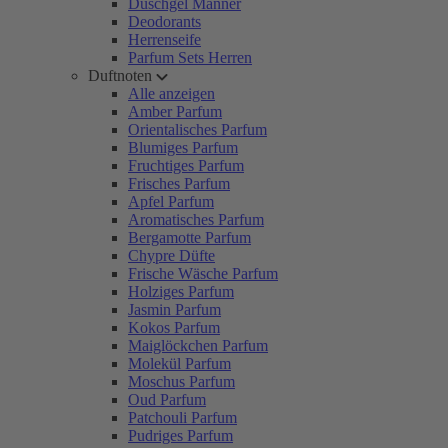
Duschgel Männer
Deodorants
Herrenseife
Parfum Sets Herren
Duftnoten
Alle anzeigen
Amber Parfum
Orientalisches Parfum
Blumiges Parfum
Fruchtiges Parfum
Frisches Parfum
Apfel Parfum
Aromatisches Parfum
Bergamotte Parfum
Chypre Düfte
Frische Wäsche Parfum
Holziges Parfum
Jasmin Parfum
Kokos Parfum
Maiglöckchen Parfum
Molekül Parfum
Moschus Parfum
Oud Parfum
Patchouli Parfum
Pudriges Parfum