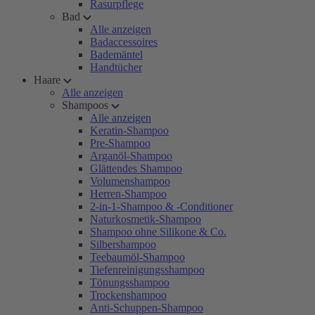
Rasurpflege
Bad
Alle anzeigen
Badaccessoires
Bademäntel
Handtücher
Haare
Alle anzeigen
Shampoos
Alle anzeigen
Keratin-Shampoo
Pre-Shampoo
Arganöl-Shampoo
Glättendes Shampoo
Volumenshampoo
Herren-Shampoo
2-in-1-Shampoo & -Conditioner
Naturkosmetik-Shampoo
Shampoo ohne Silikone & Co.
Silbershampoo
Teebaumöl-Shampoo
Tiefenreinigungsshampoo
Tönungsshampoo
Trockenshampoo
Anti-Schuppen-Shampoo