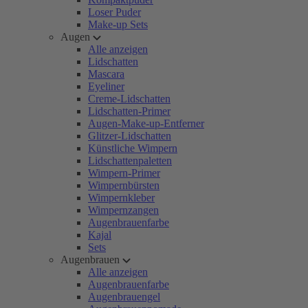
Loser Puder
Make-up Sets
Augen
Alle anzeigen
Lidschatten
Mascara
Eyeliner
Creme-Lidschatten
Lidschatten-Primer
Augen-Make-up-Entferner
Glitzer-Lidschatten
Künstliche Wimpern
Lidschattenpaletten
Wimpern-Primer
Wimpernbürsten
Wimpernkleber
Wimpernzangen
Augenbrauenfarbe
Kajal
Sets
Augenbrauen
Alle anzeigen
Augenbrauenfarbe
Augenbrauengel