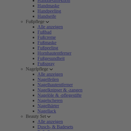
Handdesinfektion
Handmaske
Handpeeling
Handseife
Fußpflege
Alle anzeigen
Fußbad
Fußcreme
Fußmaske
Fußpeeling
Hornhautentferner
Fußgesundheit
Fußspray
Nagelpflege
Alle anzeigen
Nagelfeilen
Nagelhautentferner
Nagelknipser & -zangen
Nagelöle & -pflegestifte
Nagelscheren
Nagelhärter
Nagellack
Beauty Set
Alle anzeigen
Dusch- & Badesets