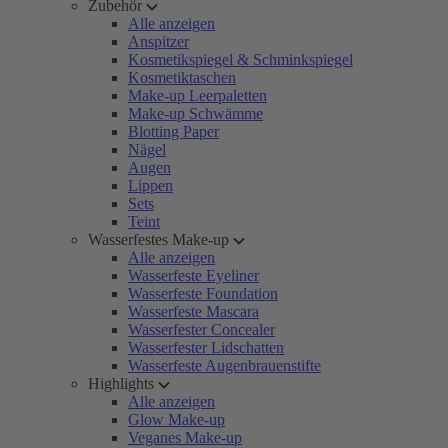
Zubehör
Alle anzeigen
Anspitzer
Kosmetikspiegel & Schminkspiegel
Kosmetiktaschen
Make-up Leerpaletten
Make-up Schwämme
Blotting Paper
Nägel
Augen
Lippen
Sets
Teint
Wasserfestes Make-up
Alle anzeigen
Wasserfeste Eyeliner
Wasserfeste Foundation
Wasserfeste Mascara
Wasserfester Concealer
Wasserfester Lidschatten
Wasserfeste Augenbrauenstifte
Highlights
Alle anzeigen
Glow Make-up
Veganes Make-up