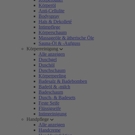
Körperöl
Anti-Cellulite
Bodyspray
Hals & Dekolleté
Intimpflege
Körperschaum
Massageöle & ätherische Öle
Sauna-Öl & -Aufguss
Körperreinigung
Alle anzeigen
Duschgel
Duschöl
Duschschaum
Körperpeeling
Badesalz & Badebomben
Badeöl & -milch
Badeschaum
Dusch- & Badesets
Feste Seife
Flüssigseife
Intimreinigung
Handpflege
Alle anzeigen
Handcreme