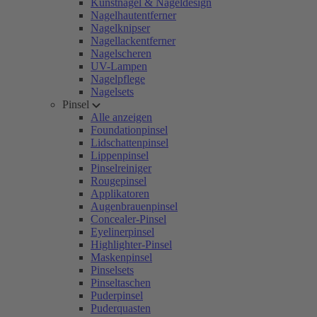
Kunstnägel & Nageldesign
Nagelhautentferner
Nagelknipser
Nagellackentferner
Nagelscheren
UV-Lampen
Nagelpflege
Nagelsets
Pinsel
Alle anzeigen
Foundationpinsel
Lidschattenpinsel
Lippenpinsel
Pinselreiniger
Rougepinsel
Applikatoren
Augenbrauenpinsel
Concealer-Pinsel
Eyelinerpinsel
Highlighter-Pinsel
Maskenpinsel
Pinselsets
Pinseltaschen
Puderpinsel
Puderquasten