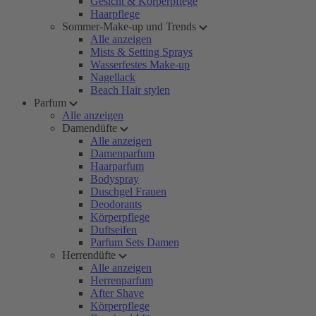
Gesicht & Körperpflege
Haarpflege
Sommer-Make-up und Trends
Alle anzeigen
Mists & Setting Sprays
Wasserfestes Make-up
Nagellack
Beach Hair stylen
Parfum
Alle anzeigen
Damendüfte
Alle anzeigen
Damenparfum
Haarparfum
Bodyspray
Duschgel Frauen
Deodorants
Körperpflege
Duftseifen
Parfum Sets Damen
Herrendüfte
Alle anzeigen
Herrenparfum
After Shave
Körperpflege