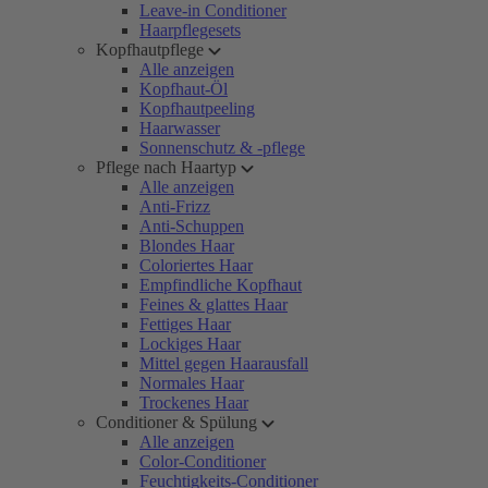
Leave-in Conditioner
Haarpflegesets
Kopfhautpflege
Alle anzeigen
Kopfhaut-Öl
Kopfhautpeeling
Haarwasser
Sonnenschutz & -pflege
Pflege nach Haartyp
Alle anzeigen
Anti-Frizz
Anti-Schuppen
Blondes Haar
Coloriertes Haar
Empfindliche Kopfhaut
Feines & glattes Haar
Fettiges Haar
Lockiges Haar
Mittel gegen Haarausfall
Normales Haar
Trockenes Haar
Conditioner & Spülung
Alle anzeigen
Color-Conditioner
Feuchtigkeits-Conditioner