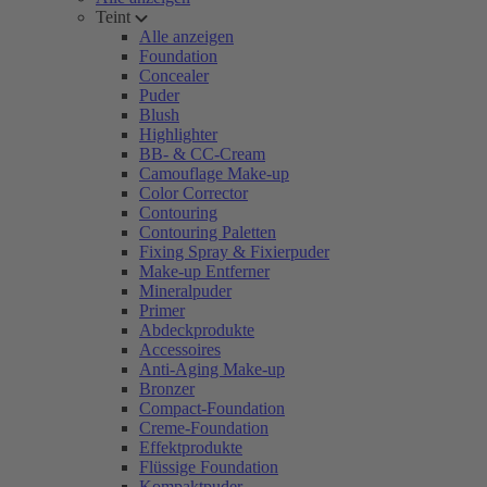
Teint
Alle anzeigen
Foundation
Concealer
Puder
Blush
Highlighter
BB- & CC-Cream
Camouflage Make-up
Color Corrector
Contouring
Contouring Paletten
Fixing Spray & Fixierpuder
Make-up Entferner
Mineralpuder
Primer
Abdeckprodukte
Accessoires
Anti-Aging Make-up
Bronzer
Compact-Foundation
Creme-Foundation
Effektprodukte
Flüssige Foundation
Kompaktpuder