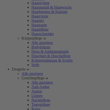
Haarstyling
Haarausfall & Haarwuchs
Haarbürsten & Kämme
Haarcreme
Haargel
Haarpaste
Haarpflege
Haarschneider
Körperpflege
Alle anzeigen
Bodylotions
Deos & Antitranspirants
Duschgel & Duschpflege
Körperreinigung & Scrubs
Seife
Drogerie
Alle anzeigen
Gesichtspflege
Alle anzeigen
Anti-Aging
Augen
Lippen
Nachtpflege
Tagespflege
Rasur