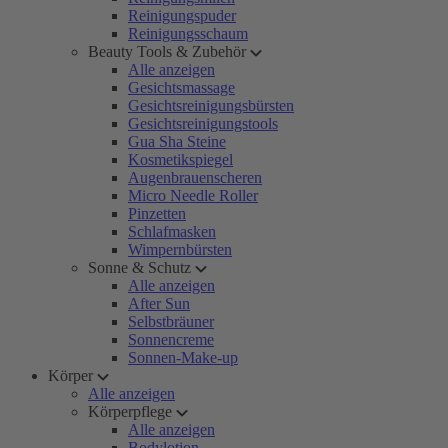
Reinigungspuder
Reinigungsschaum
Beauty Tools & Zubehör
Alle anzeigen
Gesichtsmassage
Gesichtsreinigungsbürsten
Gesichtsreinigungstools
Gua Sha Steine
Kosmetikspiegel
Augenbrauenscheren
Micro Needle Roller
Pinzetten
Schlafmasken
Wimpernbürsten
Sonne & Schutz
Alle anzeigen
After Sun
Selbstbräuner
Sonnencreme
Sonnen-Make-up
Körper
Alle anzeigen
Körperpflege
Alle anzeigen
Bodylotion