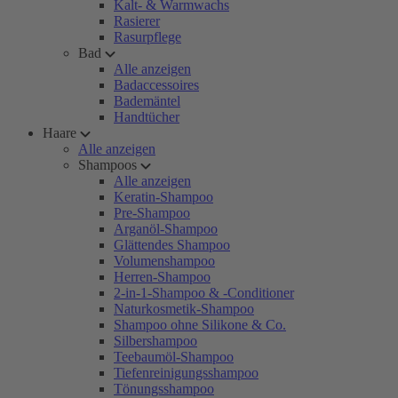
Kalt- & Warmwachs
Rasierer
Rasurpflege
Bad
Alle anzeigen
Badaccessoires
Bademäntel
Handtücher
Haare
Alle anzeigen
Shampoos
Alle anzeigen
Keratin-Shampoo
Pre-Shampoo
Arganöl-Shampoo
Glättendes Shampoo
Volumenshampoo
Herren-Shampoo
2-in-1-Shampoo & -Conditioner
Naturkosmetik-Shampoo
Shampoo ohne Silikone & Co.
Silbershampoo
Teebaumöl-Shampoo
Tiefenreinigungsshampoo
Tönungsshampoo