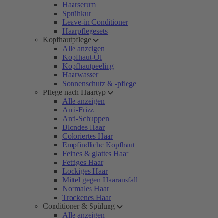
Haarserum
Sprühkur
Leave-in Conditioner
Haarpflegesets
Kopfhautpflege
Alle anzeigen
Kopfhaut-Öl
Kopfhautpeeling
Haarwasser
Sonnenschutz & -pflege
Pflege nach Haartyp
Alle anzeigen
Anti-Frizz
Anti-Schuppen
Blondes Haar
Coloriertes Haar
Empfindliche Kopfhaut
Feines & glattes Haar
Fettiges Haar
Lockiges Haar
Mittel gegen Haarausfall
Normales Haar
Trockenes Haar
Conditioner & Spülung
Alle anzeigen