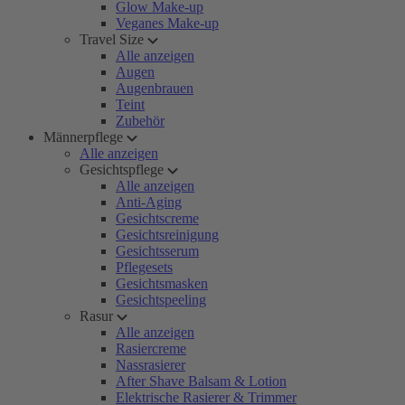
Glow Make-up
Veganes Make-up
Travel Size
Alle anzeigen
Augen
Augenbrauen
Teint
Zubehör
Männerpflege
Alle anzeigen
Gesichtspflege
Alle anzeigen
Anti-Aging
Gesichtscreme
Gesichtsreinigung
Gesichtsserum
Pflegesets
Gesichtsmasken
Gesichtspeeling
Rasur
Alle anzeigen
Rasiercreme
Nassrasierer
After Shave Balsam & Lotion
Elektrische Rasierer & Trimmer