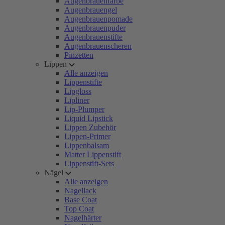
Augenbrauenfarbe
Augenbrauengel
Augenbrauenpomade
Augenbrauenpuder
Augenbrauenstifte
Augenbrauenscheren
Pinzetten
Lippen
Alle anzeigen
Lippenstifte
Lipgloss
Lipliner
Lip-Plumper
Liquid Lipstick
Lippen Zubehör
Lippen-Primer
Lippenbalsam
Matter Lippenstift
Lippenstift-Sets
Nägel
Alle anzeigen
Nagellack
Base Coat
Top Coat
Nagelhärter