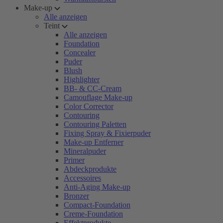
Make-up
Alle anzeigen
Teint
Alle anzeigen
Foundation
Concealer
Puder
Blush
Highlighter
BB- & CC-Cream
Camouflage Make-up
Color Corrector
Contouring
Contouring Paletten
Fixing Spray & Fixierpuder
Make-up Entferner
Mineralpuder
Primer
Abdeckprodukte
Accessoires
Anti-Aging Make-up
Bronzer
Compact-Foundation
Creme-Foundation
Effektprodukte