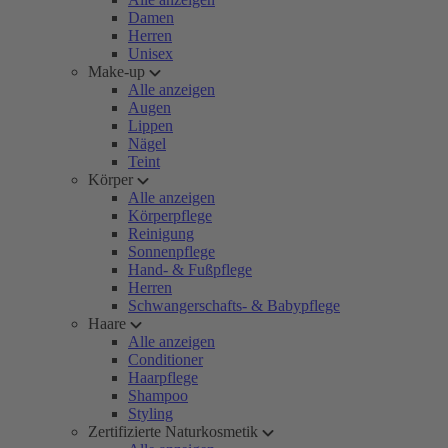
Damen
Herren
Unisex
Make-up
Alle anzeigen
Augen
Lippen
Nägel
Teint
Körper
Alle anzeigen
Körperpflege
Reinigung
Sonnenpflege
Hand- & Fußpflege
Herren
Schwangerschafts- & Babypflege
Haare
Alle anzeigen
Conditioner
Haarpflege
Shampoo
Styling
Zertifizierte Naturkosmetik