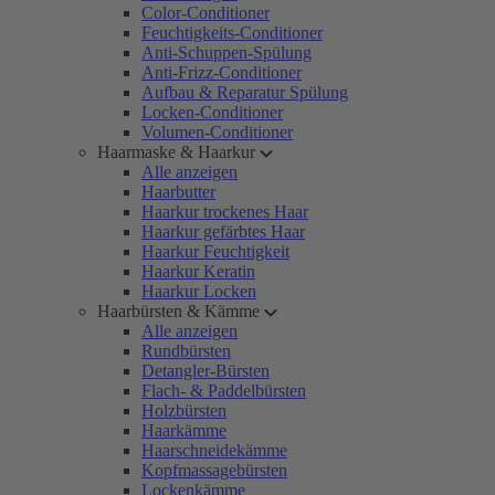
Color-Conditioner
Feuchtigkeits-Conditioner
Anti-Schuppen-Spülung
Anti-Frizz-Conditioner
Aufbau & Reparatur Spülung
Locken-Conditioner
Volumen-Conditioner
Haarmaske & Haarkur
Alle anzeigen
Haarbutter
Haarkur trockenes Haar
Haarkur gefärbtes Haar
Haarkur Feuchtigkeit
Haarkur Keratin
Haarkur Locken
Haarbürsten & Kämme
Alle anzeigen
Rundbürsten
Detangler-Bürsten
Flach- & Paddelbürsten
Holzbürsten
Haarkämme
Haarschneidekämme
Kopfmassagebürsten
Lockenkämme