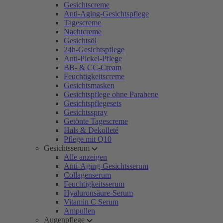
Gesichtscreme
Anti-Aging-Gesichtspflege
Tagescreme
Nachtcreme
Gesichtsöl
24h-Gesichtspflege
Anti-Pickel-Pflege
BB- & CC-Cream
Feuchtigkeitscreme
Gesichtsmasken
Gesichtspflege ohne Parabene
Gesichtspflegesets
Gesichtsspray
Getönte Tagescreme
Hals & Dekolleté
Pflege mit Q10
Gesichtsserum
Alle anzeigen
Anti-Aging-Gesichtsserum
Collagenserum
Feuchtigkeitsserum
Hyaluronsäure-Serum
Vitamin C Serum
Ampullen
Augenpflege