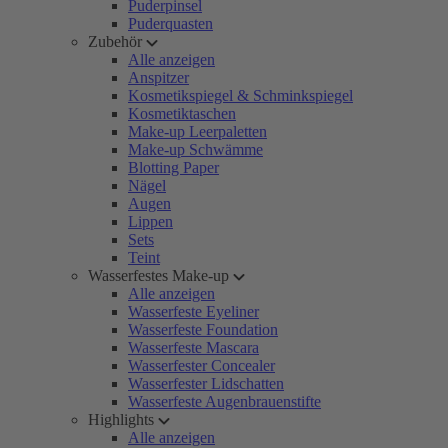
Puderpinsel
Puderquasten
Zubehör
Alle anzeigen
Anspitzer
Kosmetikspiegel & Schminkspiegel
Kosmetiktaschen
Make-up Leerpaletten
Make-up Schwämme
Blotting Paper
Nägel
Augen
Lippen
Sets
Teint
Wasserfestes Make-up
Alle anzeigen
Wasserfeste Eyeliner
Wasserfeste Foundation
Wasserfeste Mascara
Wasserfester Concealer
Wasserfester Lidschatten
Wasserfeste Augenbrauenstifte
Highlights
Alle anzeigen