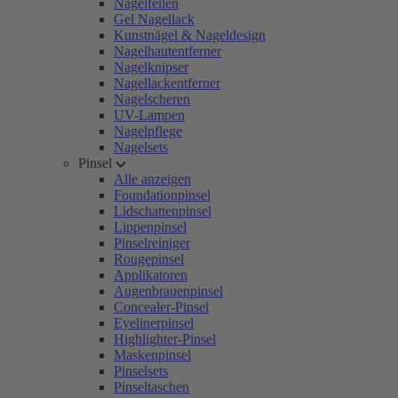
Nagelfeilen
Gel Nagellack
Kunstnägel & Nageldesign
Nagelhautentferner
Nagelknipser
Nagellackentferner
Nagelscheren
UV-Lampen
Nagelpflege
Nagelsets
Pinsel
Alle anzeigen
Foundationpinsel
Lidschattenpinsel
Lippenpinsel
Pinselreiniger
Rougepinsel
Applikatoren
Augenbrauenpinsel
Concealer-Pinsel
Eyelinerpinsel
Highlighter-Pinsel
Maskenpinsel
Pinselsets
Pinseltaschen