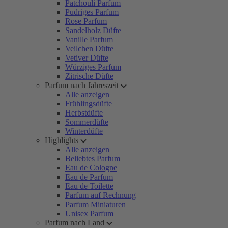
Patchouli Parfum
Pudriges Parfum
Rose Parfum
Sandelholz Düfte
Vanille Parfum
Veilchen Düfte
Vetiver Düfte
Würziges Parfum
Zitrische Düfte
Parfum nach Jahreszeit
Alle anzeigen
Frühlingsdüfte
Herbstdüfte
Sommerdüfte
Winterdüfte
Highlights
Alle anzeigen
Beliebtes Parfum
Eau de Cologne
Eau de Parfum
Eau de Toilette
Parfum auf Rechnung
Parfum Miniaturen
Unisex Parfum
Parfum nach Land