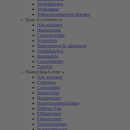
Skelettbürsten
Stielkämme
Wildschweinborsten-Bürsten
Haar-Accessoires
Alle anzeigen
Haargummis
Lockenwickler
Scrunchies
Haarspangen & -klammern
Sprühflaschen
Haarnadeln
Lockenbänder
Zubehör
Haarstyling-Geräte
Alle anzeigen
Glätteisen
Lockenstäbe
Heizwickler
Haartrockner
Haarschneidemaschine
Diffusor-Fön
Effilierschere
Friseurschere
Friseurumhänge
Warmluftbürsten