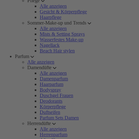
Pflege
Alle anzeigen
Gesicht & Körperpflege
Haarpflege
Sommer-Make-up und Trends
Alle anzeigen
Mists & Setting Sprays
Wasserfestes Make-up
Nagellack
Beach Hair stylen
Parfum
Alle anzeigen
Damendüfte
Alle anzeigen
Damenparfum
Haarparfum
Bodyspray
Duschgel Frauen
Deodorants
Körperpflege
Duftseifen
Parfum Sets Damen
Herrendüfte
Alle anzeigen
Herrenparfum