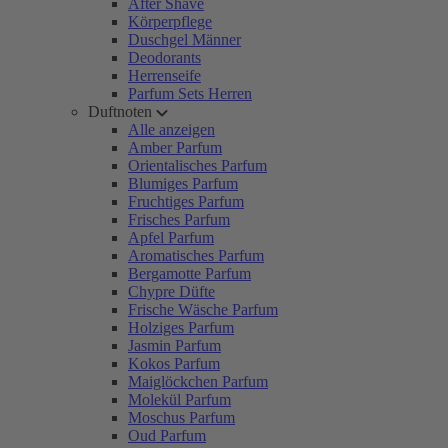
After Shave
Körperpflege
Duschgel Männer
Deodorants
Herrenseife
Parfum Sets Herren
Duftnoten
Alle anzeigen
Amber Parfum
Orientalisches Parfum
Blumiges Parfum
Fruchtiges Parfum
Frisches Parfum
Apfel Parfum
Aromatisches Parfum
Bergamotte Parfum
Chypre Düfte
Frische Wäsche Parfum
Holziges Parfum
Jasmin Parfum
Kokos Parfum
Maiglöckchen Parfum
Molekül Parfum
Moschus Parfum
Oud Parfum