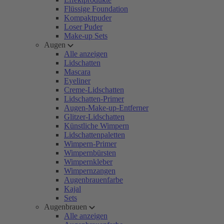
Flüssige Foundation
Kompaktpuder
Loser Puder
Make-up Sets
Augen
Alle anzeigen
Lidschatten
Mascara
Eyeliner
Creme-Lidschatten
Lidschatten-Primer
Augen-Make-up-Entferner
Glitzer-Lidschatten
Künstliche Wimpern
Lidschattenpaletten
Wimpern-Primer
Wimpernbürsten
Wimpernkleber
Wimpernzangen
Augenbrauenfarbe
Kajal
Sets
Augenbrauen
Alle anzeigen