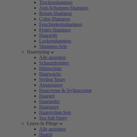
Trockenshampoo
Anti-Schuppen-Shampoo
Repair-Shampoo
Color-Shampoo
Feuchtigkeitsshampoo
Festes Shampoo
Haarseife
Lockenshampoo
Shampoo-Sets
Haarstyling
Alle anzeigen
Schaumfestiger
Hitzeschutz
Haarwachs
Styling Spray
Ansatzspray
Haarcreme & Stylingcreme
Haargel
Haarpuder
Haarspray
Haarstyling-Sets
Sea Salt Spray
Leave-In Pflege
Alle anzeigen
Haaröl