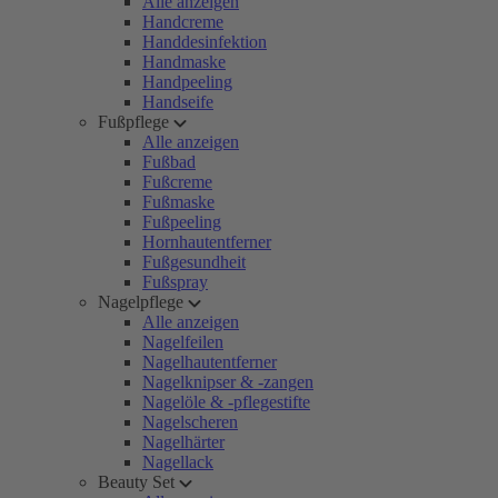
Alle anzeigen
Handcreme
Handdesinfektion
Handmaske
Handpeeling
Handseife
Fußpflege
Alle anzeigen
Fußbad
Fußcreme
Fußmaske
Fußpeeling
Hornhautentferner
Fußgesundheit
Fußspray
Nagelpflege
Alle anzeigen
Nagelfeilen
Nagelhautentferner
Nagelknipser & -zangen
Nagelöle & -pflegestifte
Nagelscheren
Nagelhärter
Nagellack
Beauty Set