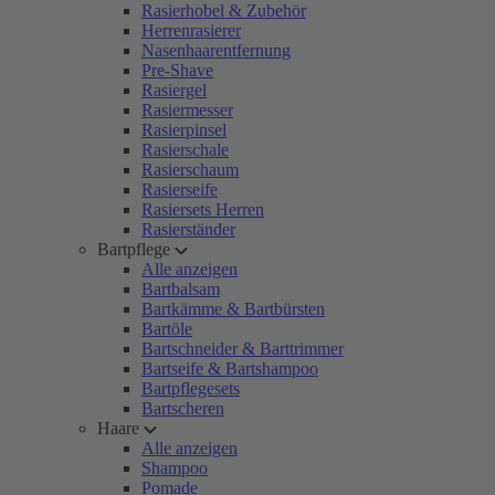
Rasierhobel & Zubehör
Herrenrasierer
Nasenhaarentfernung
Pre-Shave
Rasiergel
Rasiermesser
Rasierpinsel
Rasierschale
Rasierschaum
Rasierseife
Rasiersets Herren
Rasierständer
Bartpflege
Alle anzeigen
Bartbalsam
Bartkämme & Bartbürsten
Bartöle
Bartschneider & Barttrimmer
Bartseife & Bartshampoo
Bartpflegesets
Bartscheren
Haare
Alle anzeigen
Shampoo
Pomade