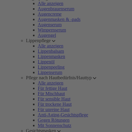
Alle anzeigen
Augenbrauenserum
Augencreme
Augenmasken & -pads
Augenserum
Wimpernserum
Augengel
Lippenpflege
Alle anzeigen
Lippenbalsam
Lippenmasken
Lippenöl
Lippenpeeling
Lippenserum
Pflege nach Hautbedürfnis/Hauttyp
Alle anzeigen
Für fettige Haut
Für Mischhaut
Für sensible Haut
Für trockene Haut
Für unreine Haut
Anti-Aging-Gesichtspflege
Gegen Rötungen
Mit Sonnenschutz
Gesichtsmasken