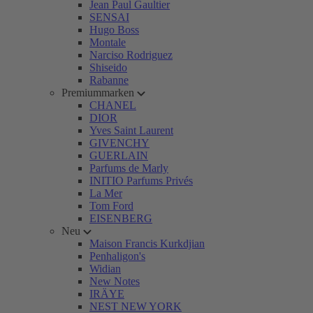
Jean Paul Gaultier
SENSAI
Hugo Boss
Montale
Narciso Rodriguez
Shiseido
Rabanne
Premiummarken
CHANEL
DIOR
Yves Saint Laurent
GIVENCHY
GUERLAIN
Parfums de Marly
INITIO Parfums Privés
La Mer
Tom Ford
EISENBERG
Neu
Maison Francis Kurkdjian
Penhaligon's
Widian
New Notes
IRÄYE
NEST NEW YORK