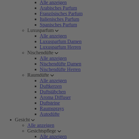
Alle anzeigen
Arabisches Parfum
Französisches Parfum
Italienisches Parfum
Spanisches Parfum
Luxusparfum
Alle anzeigen
Luxusparfum Damen
Luxusparfum Herren
Nischendüfte
Alle anzeigen
Nischendüfte Damen
Nischendüfte Herren
Raumdüfte
Alle anzeigen
Duftkerzen
Duftstäbchen
Aroma Diffuser
Duftsteine
Raumsprays
Autodüfte
Gesicht
Alle anzeigen
Gesichtspflege
Alle anzeigen