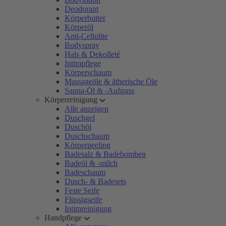
Deodorant
Körperbutter
Körperöl
Anti-Cellulite
Bodyspray
Hals & Dekolleté
Intimpflege
Körperschaum
Massageöle & ätherische Öle
Sauna-Öl & -Aufguss
Körperreinigung
Alle anzeigen
Duschgel
Duschöl
Duschschaum
Körperpeeling
Badesalz & Badebomben
Badeöl & -milch
Badeschaum
Dusch- & Badesets
Feste Seife
Flüssigseife
Intimreinigung
Handpflege