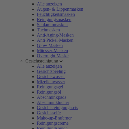
Alle anzeigen
Augen- & Lippenmasken
Feuchtigkeitsmasken
Reinigungsmasken
Schlammmasken
Tuchmasken
Anti-Aging-Masken
Anti-Pickel-Masken
Glow Masken
Mitesser-Masken
Overnight Maske
Gesichtsreinigung
Alle anzeigen
Gesichtspeeling
Gesichtswasser
Mizellenwasser
Reinigungsgel
Reinigungsöl
Abschminkpads
Abschminktücher
Gesichtsreinigungssets
Gesichtsseife
Make-up-Entferner
Reinigungscreme
Reinigungsmilch