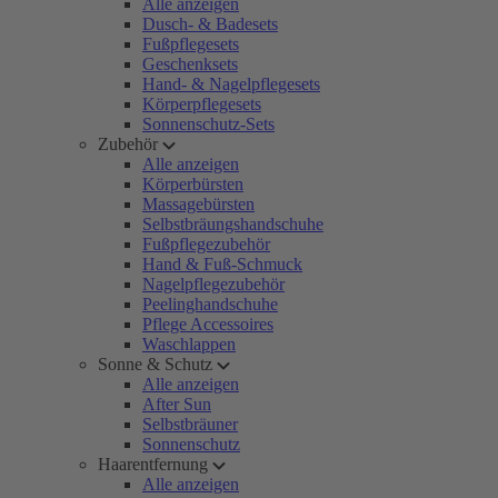
Alle anzeigen
Dusch- & Badesets
Fußpflegesets
Geschenksets
Hand- & Nagelpflegesets
Körperpflegesets
Sonnenschutz-Sets
Zubehör
Alle anzeigen
Körperbürsten
Massagebürsten
Selbstbräungshandschuhe
Fußpflegezubehör
Hand & Fuß-Schmuck
Nagelpflegezubehör
Peelinghandschuhe
Pflege Accessoires
Waschlappen
Sonne & Schutz
Alle anzeigen
After Sun
Selbstbräuner
Sonnenschutz
Haarentfernung
Alle anzeigen