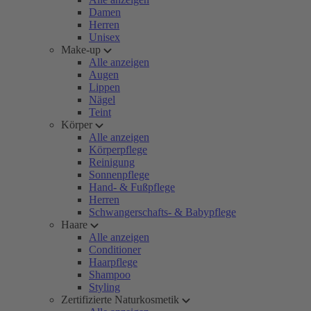
Damen
Herren
Unisex
Make-up
Alle anzeigen
Augen
Lippen
Nägel
Teint
Körper
Alle anzeigen
Körperpflege
Reinigung
Sonnenpflege
Hand- & Fußpflege
Herren
Schwangerschafts- & Babypflege
Haare
Alle anzeigen
Conditioner
Haarpflege
Shampoo
Styling
Zertifizierte Naturkosmetik