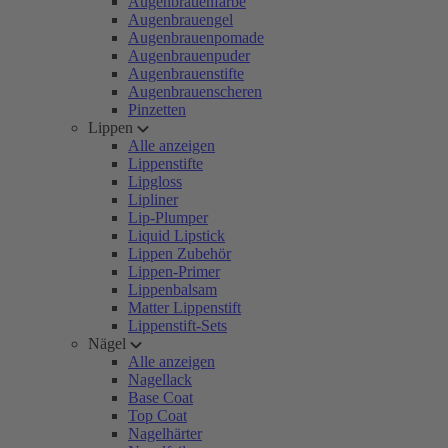
Augenbrauenfarbe
Augenbrauengel
Augenbrauenpomade
Augenbrauenpuder
Augenbrauenstifte
Augenbrauenscheren
Pinzetten
Lippen
Alle anzeigen
Lippenstifte
Lipgloss
Lipliner
Lip-Plumper
Liquid Lipstick
Lippen Zubehör
Lippen-Primer
Lippenbalsam
Matter Lippenstift
Lippenstift-Sets
Nägel
Alle anzeigen
Nagellack
Base Coat
Top Coat
Nagelhärter