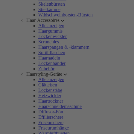
Skelettbürsten
Stielkämme
Wildschweinborsten-Bürsten
Haar-Accessoires
Alle anzeigen
Haargummis
Lockenwickler
Scrunchies
Haarspangen & -klammern
Sprühflaschen
Haarnadeln
Lockenbänder
Zubehör
Haarstyling-Geräte
Alle anzeigen
Glätteisen
Lockenstäbe
Heizwickler
Haartrockner
Haarschneidemaschine
Diffusor-Fön
Effilierschere
Friseurschere
Friseurumhänge
Warmluftbürsten