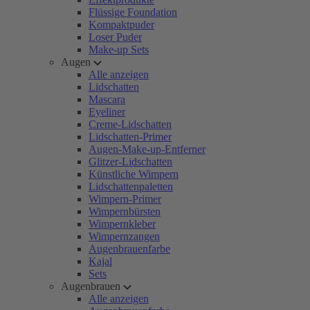
Flüssige Foundation
Kompaktpuder
Loser Puder
Make-up Sets
Augen
Alle anzeigen
Lidschatten
Mascara
Eyeliner
Creme-Lidschatten
Lidschatten-Primer
Augen-Make-up-Entferner
Glitzer-Lidschatten
Künstliche Wimpern
Lidschattenpaletten
Wimpern-Primer
Wimpernbürsten
Wimpernkleber
Wimpernzangen
Augenbrauenfarbe
Kajal
Sets
Augenbrauen
Alle anzeigen