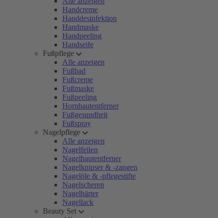
Alle anzeigen
Handcreme
Handdesinfektion
Handmaske
Handpeeling
Handseife
Fußpflege
Alle anzeigen
Fußbad
Fußcreme
Fußmaske
Fußpeeling
Hornhautentferner
Fußgesundheit
Fußspray
Nagelpflege
Alle anzeigen
Nagelfeilen
Nagelhautentferner
Nagelknipser & -zangen
Nagelöle & -pflegestifte
Nagelscheren
Nagelhärter
Nagellack
Beauty Set