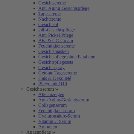
Gesichtscreme
Anti-Aging-Gesichtspflege
Tagescreme
Nachtcreme
Gesichtsöl
24h-Gesichtspflege
Anti-Pickel-Pflege
BB- & CC-Cream
Feuchtigkeitscreme
Gesichtsmasken
Gesichtspflege ohne Parabene
Gesichtspflegesets
Gesichtsspray
Getönte Tagescreme
Hals & Dekolleté
Pflege mit Q10
Gesichtsserum
Alle anzeigen
Anti-Aging-Gesichtsserum
Collagenserum
Feuchtigkeitsserum
Hyaluronsäure-Serum
Vitamin C Serum
Ampullen
Augenpflege