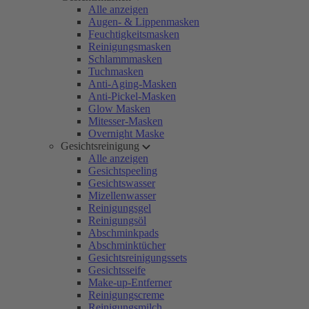
Alle anzeigen
Augen- & Lippenmasken
Feuchtigkeitsmasken
Reinigungsmasken
Schlammmasken
Tuchmasken
Anti-Aging-Masken
Anti-Pickel-Masken
Glow Masken
Mitesser-Masken
Overnight Maske
Gesichtsreinigung
Alle anzeigen
Gesichtspeeling
Gesichtswasser
Mizellenwasser
Reinigungsgel
Reinigungsöl
Abschminkpads
Abschminktücher
Gesichtsreinigungssets
Gesichtsseife
Make-up-Entferner
Reinigungscreme
Reinigungsmilch