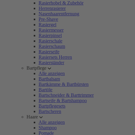
Rasierhobel & Zubehör
Herrenrasierer
Nasenhaarentfernung
Pre-Shave
Rasiergel
Rasiermesser
Rasierpinsel
Rasierschale
Rasierschaum
Rasierseife
Rasiersets Herren
Rasierständer
Bartpflege
Alle anzeigen
Bartbalsam
Bartkämme & Bartbürsten
Bartöle
Bartschneider & Barttrimmer
Bartseife & Bartshampoo
Bartpflegesets
Bartscheren
Haare
Alle anzeigen
Shampoo
Pomade