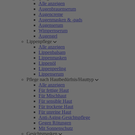
Alle anzeigen
Augenbrauenserum
Augencreme
Augenmasken & -pads
Augenserum
Wimpernserum
Augengel
Lippenpflege
Alle anzeigen
Lippenbalsam
Lippenmasken
Lippenöl
Lippenpeeling
Lippenserum
Pflege nach Hautbedürfnis/Hauttyp
Alle anzeigen
Für fettige Haut
Für Mischhaut
Für sensible Haut
Für trockene Haut
Für unreine Haut
Anti-Aging-Gesichtspflege
Gegen Rötungen
Mit Sonnenschutz
Gesichtsmasken