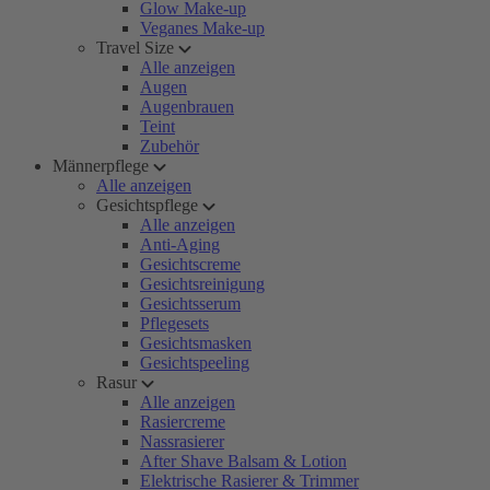
Glow Make-up
Veganes Make-up
Travel Size
Alle anzeigen
Augen
Augenbrauen
Teint
Zubehör
Männerpflege
Alle anzeigen
Gesichtspflege
Alle anzeigen
Anti-Aging
Gesichtscreme
Gesichtsreinigung
Gesichtsserum
Pflegesets
Gesichtsmasken
Gesichtspeeling
Rasur
Alle anzeigen
Rasiercreme
Nassrasierer
After Shave Balsam & Lotion
Elektrische Rasierer & Trimmer