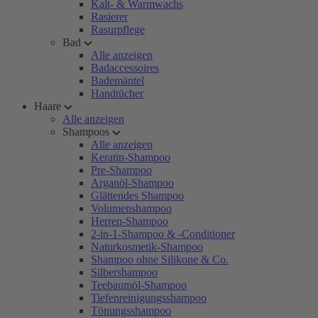
Kalt- & Warmwachs
Rasierer
Rasurpflege
Bad
Alle anzeigen
Badaccessoires
Bademäntel
Handtücher
Haare
Alle anzeigen
Shampoos
Alle anzeigen
Keratin-Shampoo
Pre-Shampoo
Arganöl-Shampoo
Glättendes Shampoo
Volumenshampoo
Herren-Shampoo
2-in-1-Shampoo & -Conditioner
Naturkosmetik-Shampoo
Shampoo ohne Silikone & Co.
Silbershampoo
Teebaumöl-Shampoo
Tiefenreinigungsshampoo
Tönungsshampoo