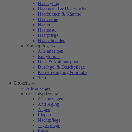
Haarstyling
Haarausfall & Haarwuchs
Haarbürsten & Kämme
Haarcreme
Haargel
Haarpaste
Haarpflege
Haarschneider
Körperpflege
Alle anzeigen
Bodylotions
Deos & Antitranspirants
Duschgel & Duschpflege
Körperreinigung & Scrubs
Seife
Drogerie
Alle anzeigen
Gesichtspflege
Alle anzeigen
Anti-Aging
Augen
Lippen
Nachtpflege
Tagespflege
Rasur