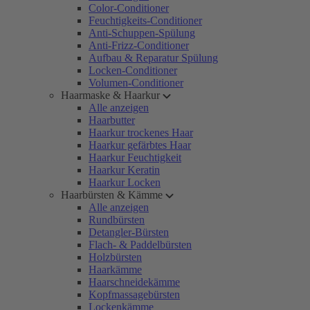
Color-Conditioner
Feuchtigkeits-Conditioner
Anti-Schuppen-Spülung
Anti-Frizz-Conditioner
Aufbau & Reparatur Spülung
Locken-Conditioner
Volumen-Conditioner
Haarmaske & Haarkur
Alle anzeigen
Haarbutter
Haarkur trockenes Haar
Haarkur gefärbtes Haar
Haarkur Feuchtigkeit
Haarkur Keratin
Haarkur Locken
Haarbürsten & Kämme
Alle anzeigen
Rundbürsten
Detangler-Bürsten
Flach- & Paddelbürsten
Holzbürsten
Haarkämme
Haarschneidekämme
Kopfmassagebürsten
Lockenkämme