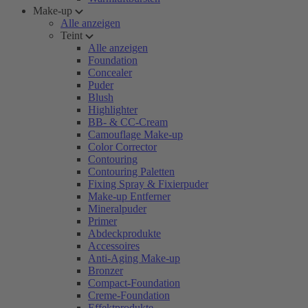
Make-up
Alle anzeigen
Teint
Alle anzeigen
Foundation
Concealer
Puder
Blush
Highlighter
BB- & CC-Cream
Camouflage Make-up
Color Corrector
Contouring
Contouring Paletten
Fixing Spray & Fixierpuder
Make-up Entferner
Mineralpuder
Primer
Abdeckprodukte
Accessoires
Anti-Aging Make-up
Bronzer
Compact-Foundation
Creme-Foundation
Effektprodukte