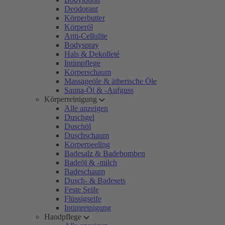
Deodorant
Körperbutter
Körperöl
Anti-Cellulite
Bodyspray
Hals & Dekolleté
Intimpflege
Körperschaum
Massageöle & ätherische Öle
Sauna-Öl & -Aufguss
Körperreinigung
Alle anzeigen
Duschgel
Duschöl
Duschschaum
Körperpeeling
Badesalz & Badebomben
Badeöl & -milch
Badeschaum
Dusch- & Badesets
Feste Seife
Flüssigseife
Intimreinigung
Handpflege