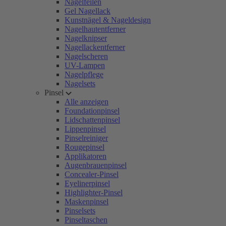
Nagelfeilen
Gel Nagellack
Kunstnägel & Nageldesign
Nagelhautentferner
Nagelknipser
Nagellackentferner
Nagelscheren
UV-Lampen
Nagelpflege
Nagelsets
Pinsel
Alle anzeigen
Foundationpinsel
Lidschattenpinsel
Lippenpinsel
Pinselreiniger
Rougepinsel
Applikatoren
Augenbrauenpinsel
Concealer-Pinsel
Eyelinerpinsel
Highlighter-Pinsel
Maskenpinsel
Pinselsets
Pinseltaschen