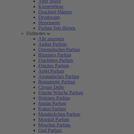
After Shave
Körperpflege
Duschgel Männer
Deodorants
Herrenseife
Parfum Sets Herren
Duftnoten
Alle anzeigen
Amber Parfum
Orientalisches Parfum
Blumiges Parfum
Fruchtiges Parfum
Frisches Parfum
Apfel Parfum
Aromatisches Parfum
Bergamotte Parfum
Chypre Düfte
Frische Wäsche Parfum
Holziges Parfum
Jasmin Parfum
Kokos Parfum
Maiglöckchen Parfum
Molekül Parfum
Moschus Parfum
Oud Parfum