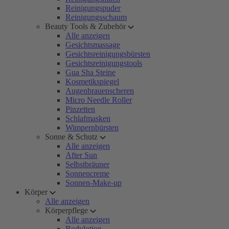
Reinigungspuder
Reinigungsschaum
Beauty Tools & Zubehör
Alle anzeigen
Gesichtsmassage
Gesichtsreinigungsbürsten
Gesichtsreinigungstools
Gua Sha Steine
Kosmetikspiegel
Augenbrauenscheren
Micro Needle Roller
Pinzetten
Schlafmasken
Wimpernbürsten
Sonne & Schutz
Alle anzeigen
After Sun
Selbstbräuner
Sonnencreme
Sonnen-Make-up
Körper
Alle anzeigen
Körperpflege
Alle anzeigen
Bodylotion