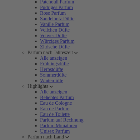
Patchouli Parfum
Pudriges Parfum
Rose Parfum
Sandelholz Düfte
Vanille Parfum
Veilchen Düfte
Vetiver Düfte
Würziges Parfum
Zitrische Düfte
Parfum nach Jahreszeit
Alle anzeigen
Frühlingsdüfte
Herbstdüfte
Sommerdüfte
Winterdüfte
Highlights
Alle anzeigen
Beliebtes Parfum
Eau de Cologne
Eau de Parfum
Eau de Toilette
Parfum auf Rechnung
Parfum Miniaturen
Unisex Parfum
Parfum nach Land