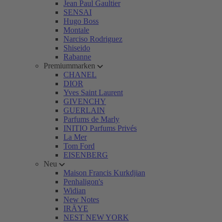
Jean Paul Gaultier
SENSAI
Hugo Boss
Montale
Narciso Rodriguez
Shiseido
Rabanne
Premiummarken
CHANEL
DIOR
Yves Saint Laurent
GIVENCHY
GUERLAIN
Parfums de Marly
INITIO Parfums Privés
La Mer
Tom Ford
EISENBERG
Neu
Maison Francis Kurkdjian
Penhaligon's
Widian
New Notes
IRÄYE
NEST NEW YORK